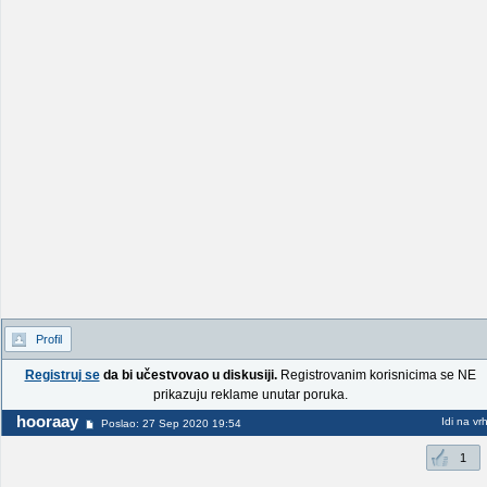
Profil
Registruj se
da bi učestvovao u diskusiji.
Registrovanim korisnicima se NE
prikazuju reklame unutar poruka.
hooraay
Idi na vr
Poslao: 27 Sep 2020 19:54
1