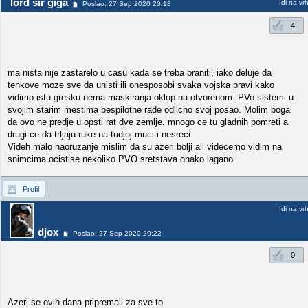
lord sir giga
Idi na vr
Poslao: 27 Sep 2020 20:18
4
ma nista nije zastarelo u casu kada se treba braniti, iako deluje da
tenkove moze sve da unisti ili onesposobi svaka vojska pravi kako
vidimo istu gresku nema maskiranja oklop na otvorenom. PVo sistemi u
svojim starim mestima bespilotne rade odlicno svoj posao. Molim boga
da ovo ne predje u opsti rat dve zemlje. mnogo ce tu gladnih pomreti a
drugi ce da trljaju ruke na tudjoj muci i nesreci.
Videh malo naoruzanje mislim da su azeri bolji ali videcemo vidim na
snimcima ocistise nekoliko PVO sretstava onako lagano
Profil
Idi na vr
djox
Poslao: 27 Sep 2020 20:22
0
Azeri se ovih dana pripremali za sve to