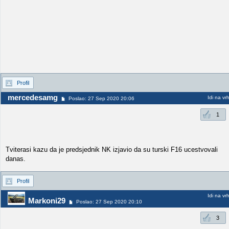
Profil
mercedesamg
Idi na vr
Poslao: 27 Sep 2020 20:06
1
Tviterasi kazu da je predsjednik NK izjavio da su turski F16 ucestvovali
danas.
Profil
Idi na vr
Markoni29
Poslao: 27 Sep 2020 20:10
3