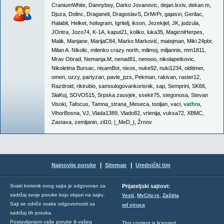
CraniumWhite
,
Dannyboy
,
Darko Jovanovic
,
dejan.lxxiv
,
dekan.m
,
Djuza
,
Dolinc
,
Draganeli
,
DragoslavS
,
DrMrPr
,
gajasvi
,
Gerilac
,
Halabit
,
Helket
,
hologram
,
Igritelj
,
ikson
,
Jezekijel
,
JK
,
jodzula
,
JOntra
,
Jozo74
,
K-1A
,
kaput21
,
koliko
,
luka35
,
MagicniHerpes
,
Malik
,
Manjane
,
MarijaC84
,
Marko Marković
,
matejman
,
Miki 24pbr
,
Milan A. Nikolic
,
milenko crazy north
,
milimoj
,
miljannis
,
mm1811
,
Mrav Obrad
,
Nemanja.M
,
nenad81
,
nenooo
,
nikolapetkovic
,
Nikoletina Bursac
,
nisamBot
,
nixos
,
nuke92
,
nuki1234
,
oldtimer
,
omen
,
ozzy
,
partyzan
,
pavle_pzs
,
Pekman
,
rakivan
,
raster12
,
Razdroid
,
rikirubio
,
samoulogovankorisnik
,
sap
,
Semprini
,
SK66
,
SlaKoj
,
SOVO515
,
Srpska zauvjek
,
ssekir75
,
stegonosa
,
Stevan
Visoki
,
Tafocus
,
Tamna_strana_Meseca
,
tooljan
,
vaci
,
vathra
,
VihorBosna
,
VJ
,
Vlada1389
,
Vlado82
,
vrlenija
,
vuksa72
,
XBMC
,
Zastava
,
zemljanin
,
zil10
,
|_MeD_|
,
Žrnov
|
|
Najnovije poruke
Sitemap
Urednički tim
Svaki korisnik ovog sajta je odgovoran za
Prijateljski sajtovi:
,
,
sadržaj svoje poruke koju objavi na sajtu.
Vesti
MyCity.rs
Zaštita
Sajt se odriče svake odgovornosti za
od virusa
sadržaj tih poruka.
Postavljanjem vaše poruke ili vašeg
This content is licensed