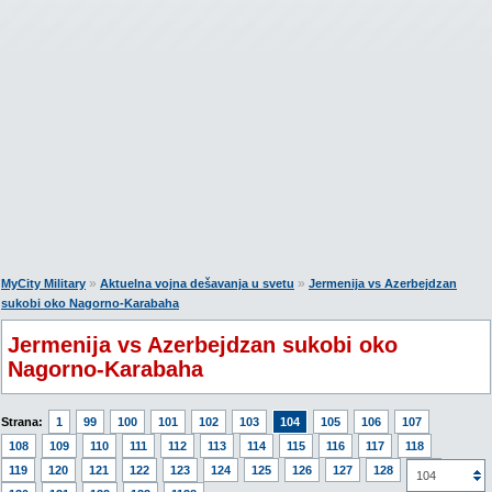
»
»
MyCity Military
Aktuelna vojna dešavanja u svetu
Jermenija vs Azerbejdzan
sukobi oko Nagorno-Karabaha
Jermenija vs Azerbejdzan sukobi oko
Nagorno-Karabaha
Strana:
1
99
100
101
102
103
104
105
106
107
108
109
110
111
112
113
114
115
116
117
118
119
120
121
122
123
124
125
126
127
128
129
104