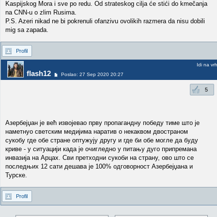
Kaspijskog Mora i sve po redu. Od strateskog cilja će stići do kmečanja
na CNN-u o zlim Rusima.
P.S. Azeri nikad ne bi pokrenuli ofanzivu ovolikih razmera da nisu dobili
mig sa zapada.
Profil
Idi na vr
flash12
Poslao: 27 Sep 2020 20:27
5
Азербејџан је већ извојевао прву пропагандну победу тиме што је
наметнуо светским медијима наратив о некаквом двостраном
сукобу где обе стране оптужују другу и где би обе могле да буду
криве - у ситуацији када је очигледно у питању дуго припремана
инвазија на Арцах. Сви претходни сукоби на страну, ово што се
последњих 12 сати дешава је 100% одговорност Азербејџана и
Турске.
Profil