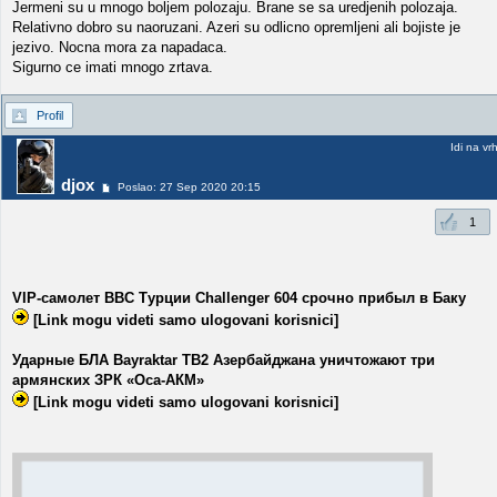
Jermeni su u mnogo boljem polozaju. Brane se sa uredjenih polozaja.
Relativno dobro su naoruzani. Azeri su odlicno opremljeni ali bojiste je
jezivo. Nocna mora za napadaca.
Sigurno ce imati mnogo zrtava.
Profil
Idi na vr
djox
Poslao: 27 Sep 2020 20:15
1
VIP-самолет ВВС Турции Challenger 604 срочно прибыл в Баку
[Link mogu videti samo ulogovani korisnici]
Ударные БЛА Bayraktar TB2 Азербайджана уничтожают три
армянских ЗРК «Оса-АКМ»
[Link mogu videti samo ulogovani korisnici]