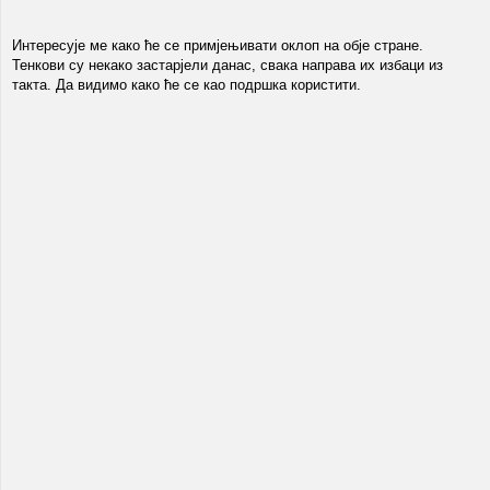
Интересује ме како ће се примјењивати оклоп на обје стране.
Тенкови су некако застарјели данас, свака направа их избаци из
такта. Да видимо како ће се као подршка користити.