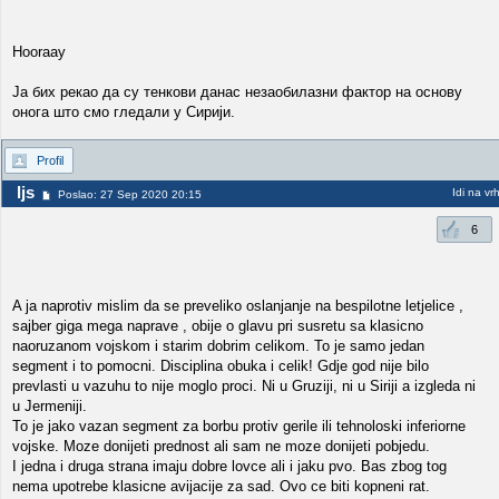
Hooraay
Ја бих рекао да су тенкови данас незаобилазни фактор на основу
онога што смо гледали у Сирији.
Profil
ljs
Idi na vr
Poslao: 27 Sep 2020 20:15
6
A ja naprotiv mislim da se preveliko oslanjanje na bespilotne letjelice ,
sajber giga mega naprave , obije o glavu pri susretu sa klasicno
naoruzanom vojskom i starim dobrim celikom. To je samo jedan
segment i to pomocni. Disciplina obuka i celik! Gdje god nije bilo
prevlasti u vazuhu to nije moglo proci. Ni u Gruziji, ni u Siriji a izgleda ni
u Jermeniji.
To je jako vazan segment za borbu protiv gerile ili tehnoloski inferiorne
vojske. Moze donijeti prednost ali sam ne moze donijeti pobjedu.
I jedna i druga strana imaju dobre lovce ali i jaku pvo. Bas zbog tog
nema upotrebe klasicne avijacije za sad. Ovo ce biti kopneni rat.