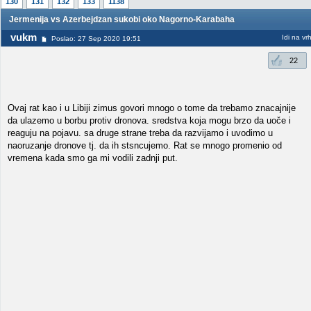
130
131
132
133
1138
Jermenija vs Azerbejdzan sukobi oko Nagorno-Karabaha
vukm
Idi na vr
Poslao: 27 Sep 2020 19:51
22
Ovaj rat kao i u Libiji zimus govori mnogo o tome da trebamo znacajnije
da ulazemo u borbu protiv dronova. sredstva koja mogu brzo da uoče i
reaguju na pojavu. sa druge strane treba da razvijamo i uvodimo u
naoruzanje dronove tj. da ih stsncujemo. Rat se mnogo promenio od
vremena kada smo ga mi vodili zadnji put.