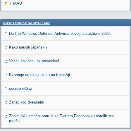
THAAD
NOVE PORUKE NA MYCITY.RS
Da li je Windows Defender Antivirus dovoljna zaštita u 2026.
Kako nauciti japanski?
Veseli novinari i ini prevodioci
Kvarenje srpskog jezika na televiziji
scorelineQuiz
Zanati koji (Ne)umiru
Zanimljivi i smešni statusi sa Twittera,Facebooka i ostalih soc.
mreža