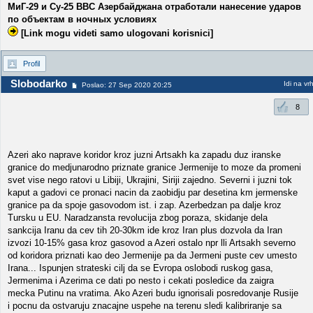
МиГ-29 и Су-25 ВВС Азербайджана отработали нанесение ударов
по объектам в ночных условиях
[Link mogu videti samo ulogovani korisnici]
Profil
Slobodarko
Idi na vr
Poslao: 27 Sep 2020 20:25
8
Azeri ako naprave koridor kroz juzni Artsakh ka zapadu duz iranske
granice do medjunarodno priznate granice Jermenije to moze da promeni
svet vise nego ratovi u Libiji, Ukrajini, Siriji zajedno. Severni i juzni tok
kaput a gadovi ce pronaci nacin da zaobidju par desetina km jermenske
granice pa da spoje gasovodom ist. i zap. Azerbedzan pa dalje kroz
Tursku u EU. Naradzansta revolucija zbog poraza, skidanje dela
sankcija Iranu da cev tih 20-30km ide kroz Iran plus dozvola da Iran
izvozi 10-15% gasa kroz gasovod a Azeri ostalo npr lli Artsakh severno
od koridora priznati kao deo Jermenije pa da Jermeni puste cev umesto
Irana... Ispunjen strateski cilj da se Evropa oslobodi ruskog gasa,
Jermenima i Azerima ce dati po nesto i cekati posledice da zaigra
mecka Putinu na vratima. Ako Azeri budu ignorisali posredovanje Rusije
i pocnu da ostvaruju znacajne uspehe na terenu sledi kalibriranje sa