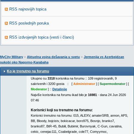
RSS najnovijih topica
RSS poslednjih poruka
RSS izdvojenjih topica (vesti i članci)
»
»
MyCity Military
Aktuelna vojna dešavanja u svetu
Jermenija vs Azerbejdzan
sukobi oko Nagorno-Karabaha
Ko je trenutno na forumu
Ukupno su
3318
korisnika na forumu :: 109 registrovanih, 9
sakrivenih i 3200 gosta :: [
Administrator
] [
Supermoderator
] [
Moderator
] ::
Detaljnije
Najviše korisnika na forumu ikad bilo je
16981
- dana 24 Jun 2026
07:46
Korisnici koji su trenutno na forumu:
Korisnici trenutno na forumu:
015
,
ALEXV
,
amaterSRB
,
annon
,
APS
,
BB
,
Bloody
,
bojcistv
,
bokicacar
,
boro975
,
Bosnjo
,
branko7
,
branko87
,
BtR-45
,
Bubili
,
Bubimir
,
Burovnyak
,
C-Gun
,
cavatina
,
cekic
,
cenejac111
,
Coabelgrade
,
cole77
,
Comyymoc
,