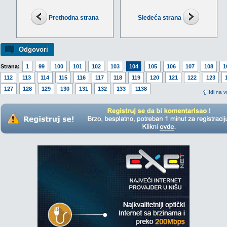
Prethodna strana
Sledeća strana
Odgovori
Strana:
1
99
100
101
102
103
104
105
106
107
108
1
112
113
114
115
116
117
118
119
120
121
122
123
127
128
129
130
131
132
133
1138
Idi na v