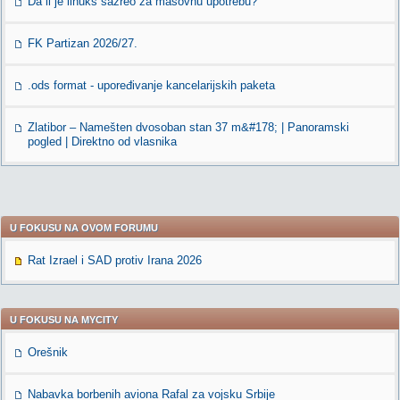
Da li je linuks sazreo za masovnu upotrebu?
FK Partizan 2026/27.
.ods format - upoređivanje kancelarijskih paketa
Zlatibor – Namešten dvosoban stan 37 m&#178; | Panoramski
pogled | Direktno od vlasnika
U FOKUSU NA OVOM FORUMU
Rat Izrael i SAD protiv Irana 2026
U FOKUSU NA MYCITY
Orešnik
Nabavka borbenih aviona Rafal za vojsku Srbije