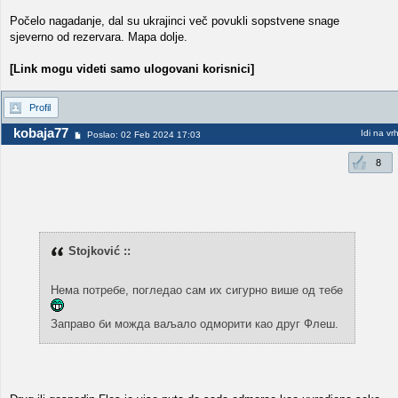
Počelo nagadanje, dal su ukrajinci več povukli sopstvene snage
sjeverno od rezervara. Mapa dolje.
[Link mogu videti samo ulogovani korisnici]
Profil
kobaja77
Idi na vr
Poslao: 02 Feb 2024 17:03
8
Stojković ::
Нема потребе, погледао сам их сигурно више од тебе
Заправо би можда ваљало одморити као друг Флеш.