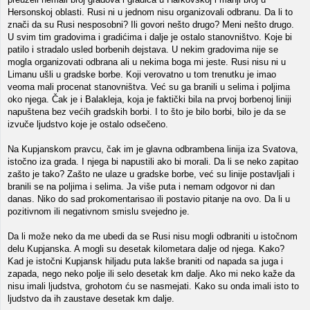
Hersonskoj oblasti. Rusi ni u jednom nisu organizovali odbranu. Da li to
znači da su Rusi nesposobni? Ili govori nešto drugo? Meni nešto drugo.
U svim tim gradovima i gradićima i dalje je ostalo stanovništvo. Koje bi
patilo i stradalo usled borbenih dejstava. U nekim gradovima nije se
mogla organizovati odbrana ali u nekima boga mi jeste. Rusi nisu ni u
Limanu ušli u gradske borbe. Koji verovatno u tom trenutku je imao
veoma mali procenat stanovništva. Već su ga branili u selima i poljima
oko njega. Čak je i Balakleja, koja je faktički bila na prvoj borbenoj liniji
napuštena bez većih gradskih borbi. I to što je bilo borbi, bilo je da se
izvuče ljudstvo koje je ostalo odsečeno.
Na Kupjanskom pravcu, čak im je glavna odbrambena linija iza Svatova,
istočno iza grada. I njega bi napustili ako bi morali. Da li se neko zapitao
zašto je tako? Zašto ne ulaze u gradske borbe, već su linije postavljali i
branili se na poljima i selima. Ja više puta i nemam odgovor ni dan
danas. Niko do sad prokomentarisao ili postavio pitanje na ovo. Da li u
pozitivnom ili negativnom smislu svejedno je.
Da li može neko da me ubedi da se Rusi nisu mogli odbraniti u istočnom
delu Kupjanska. A mogli su desetak kilometara dalje od njega. Kako?
Kad je istočni Kupjansk hiljadu puta lakše braniti od napada sa juga i
zapada, nego neko polje ili selo desetak km dalje. Ako mi neko kaže da
nisu imali ljudstva, grohotom ću se nasmejati. Kako su onda imali isto to
ljudstvo da ih zaustave desetak km dalje.