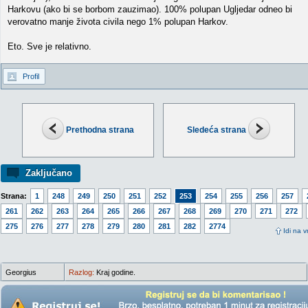
Harkovu (ako bi se borbom zauzimao). 100% polupan Ugljedar odneo bi
verovatno manje života civila nego 1% polupan Harkov.
Eto. Sve je relativno.
Profil
Prethodna strana
Sledeća strana
Zaključano
Strana:
1
248
249
250
251
252
253
254
255
256
257
261
262
263
264
265
266
267
268
269
270
271
272
275
276
277
278
279
280
281
282
2774
Idi na v
Georgius
Razlog:
Kraj godine.