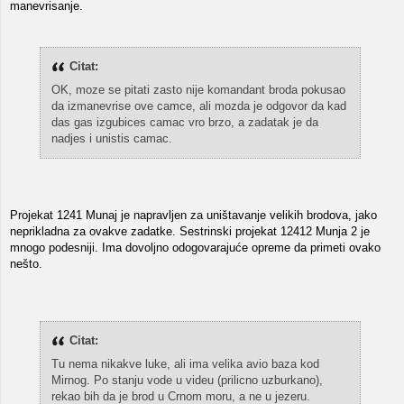
manevrisanje.
Citat:
OK, moze se pitati zasto nije komandant broda pokusao
da izmanevrise ove camce, ali mozda je odgovor da kad
das gas izgubices camac vro brzo, a zadatak je da
nadjes i unistis camac.
Projekat 1241 Munaj je napravljen za uništavanje velikih brodova, jako
neprikladna za ovakve zadatke. Sestrinski projekat 12412 Munja 2 je
mnogo podesniji. Ima dovoljno odogovarajuće opreme da primeti ovako
nešto.
Citat:
Tu nema nikakve luke, ali ima velika avio baza kod
Mirnog. Po stanju vode u videu (prilicno uzburkano),
rekao bih da je brod u Crnom moru, a ne u jezeru.