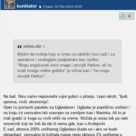
kunktator
Poslao: 02 Feb 2024 18:05
6
milos.cbr ::
Mislim da tvrdnja koju si izneo za taktički nivo važi i za
operativni i strategijski podjednako bez razlike.
"Mogu angažovati veće snage i osvojiti Harkov, ali će
imati mnogo velike gubitke" je slična kao i "ne mogu
osvojiti Harkov".
Ne baš. Nisu samo neposredni vojni gubici u pitanju. Lepo rekoh, "ljudi,
oprema, civili, ekonomija".
Opet ću postaviti paralelu sa Ugljedarom. Ugljedar je poprilično uništen i
na kraju će verovatno biti sravnjen sa zemljom kao i Marinka. Ali to je
mali gradić iz koga su civili otišli na vreme. Možda je ostao tek po neki
nesrećnik koji ne želi da ide ili nema gde, kao u Avdejevki.
E sad, obnova 100% uništenog Ugljedara (kada se i ako se bude
obnavljao), verovatno bi koštala manje nego obnova 1% uništenja u