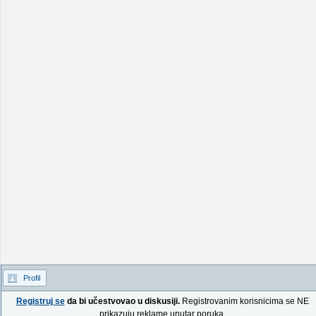
Profil
Registruj se
da bi učestvovao u diskusiji.
Registrovanim korisnicima se NE
prikazuju reklame unutar poruka.