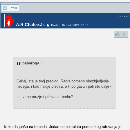
Profil
Idi na vr
A.R.Chafee.Jr.
Poslao: 02 Feb 2024 17:37
0
babaroga ::
Cekaj, sta je tvoj predlog. Radis borbeno obezbjedjenje
necega, i kad naidje pretnja, a ti po gasu i pali sto dalje?
Ili svi na oruzje i prihvatas borbu?
.
To ko da juriša na torpeda. Jedan od postulata pomorskog ratovanja je