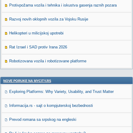
Protivpožarna vozila i tehnika i iskustva gasenja raznih pozara
Razvoj novih oklopnih vozila za Vojsku Rusije
Helikopteri u milicijskoj upotrebi
Rat Izrael i SAD protiv Irana 2026
Robotizovana vozila i robotizovane platforme
NOVE PORUKE NA MYCITY.RS
Exploring Platforms: Why Variety, Usability, and Trust Matter
Informacija.rs - sajt o kompjuterskoj bezbednosti
Prevod romana sa srpskog na engleski