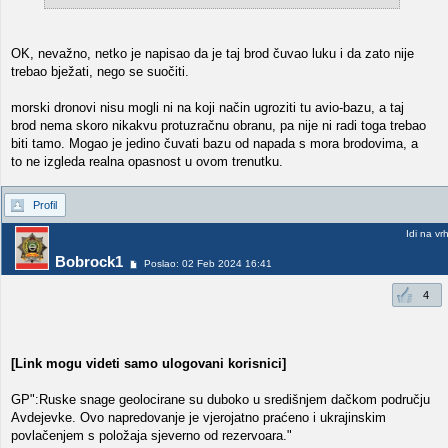
OK, nevažno, netko je napisao da je taj brod čuvao luku i da zato nije
trebao bježati, nego se suočiti.
morski dronovi nisu mogli ni na koji način ugroziti tu avio-bazu, a taj
brod nema skoro nikakvu protuzračnu obranu, pa nije ni radi toga trebao
biti tamo. Mogao je jedino čuvati bazu od napada s mora brodovima, a
to ne izgleda realna opasnost u ovom trenutku.
Profil
Idi na vr
Bobrock1
Poslao: 02 Feb 2024 16:41
4
[Link mogu videti samo ulogovani korisnici]
GP":Ruske snage geolocirane su duboko u središnjem dačkom području
Avdejevke. Ovo napredovanje je vjerojatno praćeno i ukrajinskim
povlačenjem s položaja sjeverno od rezervoara."