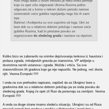
Rusi mogu dobiti u ovom trenutku je neko krhko primirje
koje će opet više odgovarati Ukrima.Rusima jedino
odgovara rat u kome u nekom dužem periodu nanose
sistematski veće gubitke neprijatelju nego što ih sami
trpe.
Bahmut i Avdejevka su sve suprotno od toga, Ukri se
bore dok su u relativno dobrom položaju i nanose veće
gubitke Rusima, kad to prestane povuku se
organizovano
do sledećeg grada
i nastave sa otporom.
Koliko brzo se zaboravilo na snimke dejstvovanja tenkova iz haustora i
prolaza zgrada, mitraljeskih gnezda po stanovima, VP artiljerije u
dvoristima raznih ustanova i zgrada. Možda i vrtića. Sa sve
stanovništvom tih gradova koje ga nije napustilo. Ne jednog, već dosta
njih. Veoma Evropski !!!!!
I onda na sve prethodno napisano, napišeš da se Ukrajinci bore u
gradovima dok su u relativno dobrom položaju pa se onda povuku do
sledećeg grada. Kojeg će opet zli Rusi da poravnaju sa zemljom. Veoma
Evropski !!!!!
A onda sa druge strane imamo sledeću situaciju. Ukrajinci su od Rusa
preuzeli nemali broj gradova i gradića u Harkovskoj i manji broj u