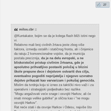
27
milos.cbr ::
@Kuntakator, bojim se da je kolega flash bliži istini nego
vi.
Relativno mali broj civilnih žrtava jeste zbog više
faktora, izmedju ostalih i statičnog fronta, ali i činjenice
da ratuju 2 konvencionalne vojske, da je municija
postala preciznija,
da je na delu evropski, a ne
bliskoistočni pristup civilnim žrtvama, gde je
apsolutno prihvatljivo postaviti položaj u blizini
škole prepune dece i dejstvom ostvariti dva cilja,
eventualno pogoditi neprijatelja i njegovo uzvratno
dejstvo prikazati kao varvarizam i pokušaj genocida.
Mislim da tvrdnja koju si izneo za taktički nivo važi i za
operativni i strategijski podjednako bez razlike.
"Mogu angažovati veće snage i osvojiti Harkov, ali će
imati mnogo velike gubitke" je slična kao i "ne mogu
osvojiti Harkov".
Rat neće stati i da osvoje Harkov i Odesu, najviše što