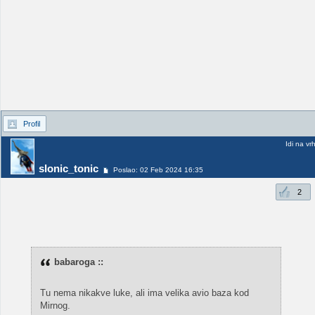
Profil
Idi na vr
slonic_tonic
Poslao: 02 Feb 2024 16:35
2
babaroga ::
Tu nema nikakve luke, ali ima velika avio baza kod
Mirnog.