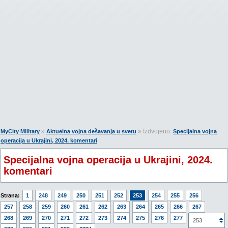
»
» Izdvojeno:
MyCity Military
Aktuelna vojna dešavanja u svetu
Specijalna vojna
operacija u Ukrajini, 2024. komentari
Specijalna vojna operacija u Ukrajini, 2024.
komentari
Strana:
1
248
249
250
251
252
253
254
255
256
257
258
259
260
261
262
263
264
265
266
267
268
269
270
271
272
273
274
275
276
277
278
253