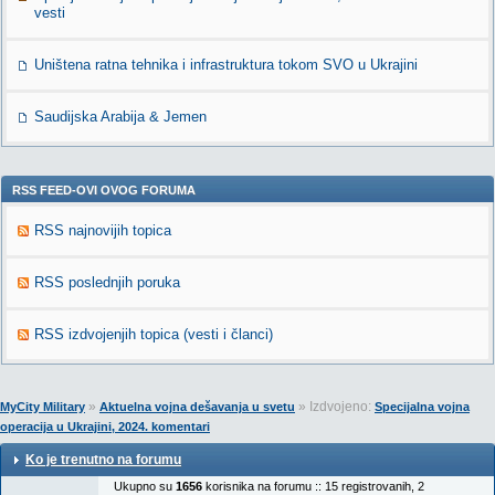
vesti
Uništena ratna tehnika i infrastruktura tokom SVO u Ukrajini
Saudijska Arabija & Jemen
RSS FEED-OVI OVOG FORUMA
RSS najnovijih topica
RSS poslednjih poruka
RSS izdvojenjih topica (vesti i članci)
»
» Izdvojeno:
MyCity Military
Aktuelna vojna dešavanja u svetu
Specijalna vojna
operacija u Ukrajini, 2024. komentari
Ko je trenutno na forumu
Ukupno su
1656
korisnika na forumu :: 15 registrovanih, 2