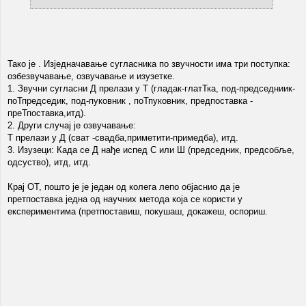
Тако је . Изједначавање сугласника по звучности има три поступка:
озбезвучавање, озвучавање и изузетке.
1. Звучни сугласни Д прелази у Т (гладак-глатТка, под-председниик-
поТпредседик, под-пуковник , поТпуковник, предпоставка -
преТпоставка,итд).
2. Други случај је озвучавање:
Т прелази у Д (сват -свадба,приметити-примедба), итд.
3. Изузеци: Када се Д нађе испед С или Ш (председник, предсобље,
одсуство), итд, итд.
Крај ОТ, пошто је је један од колега лепо објаснио да је
претпоставка једна од научних метода која се користи у
експериментима (претпоставиш, покушаш, докажеш, оспориш.