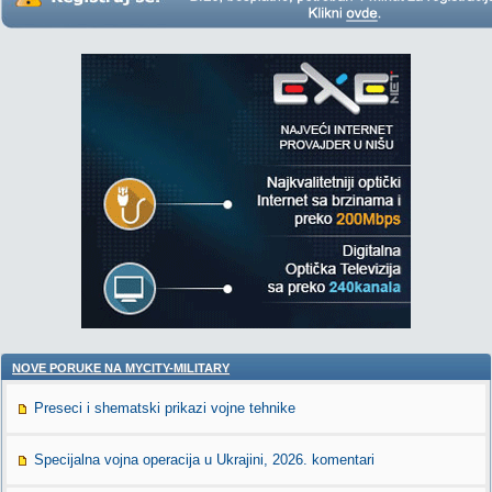
NOVE PORUKE NA MYCITY-MILITARY
Preseci i shematski prikazi vojne tehnike
Specijalna vojna operacija u Ukrajini, 2026. komentari