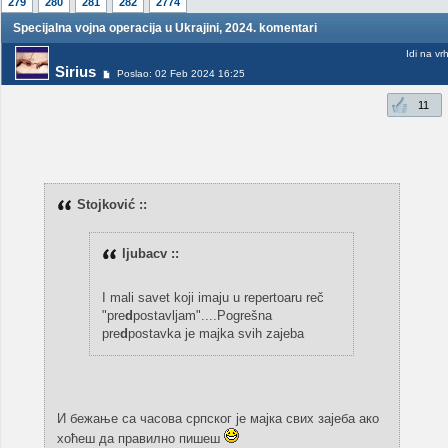
279
280
281
282
2774
Specijalna vojna operacija u Ukrajini, 2024. komentari
Idi na vr
Sirius
Poslao: 02 Feb 2024 16:25
11
Stojković ::
ljubacv ::
I mali savet koji imaju u repertoaru reč
"pre
d
postavljam"....Pogrešna
pre
d
postavka je majka svih zajeba
И бежање са часова српског је мајка свих зајеба ако
хоћеш да правилно пишеш