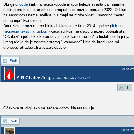
Ukrajinci
ovde
(link na radiosvoboda mapu) beleže svašta pa i snimke
helikoptera koji su se skupili u napuštenoj bazi u februaru 2022. Od tad
na aerodromu nema letelica. Na mapi se može videti i navodno mesto
potapanja "Ivanoveca".
Donuzlav je poznat i po blokadi Ukrajinske flote 2014. godine (
link na
wikipedia tekst na ruskom
) kada su Rusi na ulazu u jezero potopili stari
"Očakov" i još nekoliko brodova . Ipak tamo ima nešto lučkih postrojenja
i moguće je da je zadatak starog "Ivanoveca" i bio da brani ulaz od
dronova. Stradao ali zadatak obavio.
Profil
Idi na vr
A.R.Chafee.Jr.
Poslao: 02 Feb 2024 17:51
1
Očakova su digli ako se sećam dobro. Na rezanju je.
Profil
Idi na vr