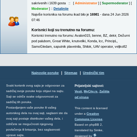
sakrivenih i 1639 gosta :: [
Administrator
] [
Supermoderator
] [
Moderator
] ::
Detaljnije
Najviše korisnika na forumu ikad bilo je
16981
- dana 24 Jun 2026
07:46
Korisnici koji su trenutno na forumu:
Korisnici trenutno na forumu:
Avalon015
,
benne
,
BZ
,
dekir
,
Dežurni
pod palubom
,
Great White
,
knutveliki
,
Konda
,
lcc
,
PrincipL
,
SamoGledam
,
saputnik plavetnila
,
Shilok
,
UAV operator
,
veljko82
|
|
Najnovije poruke
Sitemap
Urednički tim
Svaki korisnik ovog sajta je odgovoran za
Prijateljski sajtovi:
,
,
sadržaj svoje poruke koju objavi na sajtu.
Vesti
MyCity.rs
Zaštita
Sajt se odriče svake odgovornosti za
od virusa
sadržaj tih poruka.
Postavljanjem vaše poruke ili vašeg
This content is licensed
autorskog dela na ovaj sajt, saglasni ste da
under a
Creative
ovaj sajt postaje distributer vašeg dela, i
Commons License
.
odričete se mogućnosti njegovog
Based on phpBB 2,
povlačenja ili brisanja, bez saglasnosti
translated by Simke,
uprave sajta.
designed by