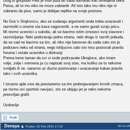
Drug ili gospodin Fles je vise puta do sada odmarao kao uvredjena seka
Persa, ali to mu niko ne moze zabraniti. Ali isto tako mu niko nije ni
zabranio da pise, samo je dobijao replike na svoje postove.
No Gos´n Stojkovicu, ako se sudaraju argumenti onda treba uvazavati i
razmisliti o onome sta kaze sagovornik, a ne samo gurati svoju pricu.
Mi nismo ucesnici u sukobu, ali se bavimo istim iznoseci svoj stavove i
razmisljanja. Neki podrzavaju jednu stranu, neki drugu iz raznih pobuda,
da se sad ne bavimo sa tim, ali niko nije banovan do sada zato sto je
podrzavo neku od strana, nego iskljucivo zato sto nisu postovali pravila
foruma i ostale ucesnike u diskusiji.
Prema tome taman da svi vi ovde podrzavate Ukrajince, ako imam
volje, zelje i vremena ja cu napisati svoj stav, ma koliko se to nekome
svidjalo ili ne. naravno uz duzno postovanje i uvazavanje kakao pravila
tako i svih ucesnika.
I stvarno ajde vise da prestanemo sa tim prebrojavanjem krvnih zrnaca,
pa nismo ovi sportski navijaci, sto se ubijaju jer je neko nekome
presvrljao grafit.
Uzdravlje
Profil
Denaya
Idi na vr
Poslao: 02 Feb 2024 17:16