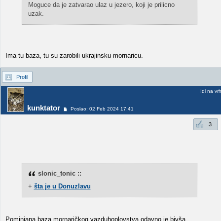
Moguce da je zatvarao ulaz u jezero, koji je prilicno
uzak.
Ima tu baza, tu su zarobili ukrajinsku mornaricu.
Profil
Idi na vr
kunktator
Poslao: 02 Feb 2024 17:41
3
slonic_tonic ::
+
šta je u Donuzlavu
Pominjana baza mornaričkog vazduhoplovstva odavno je bivša.