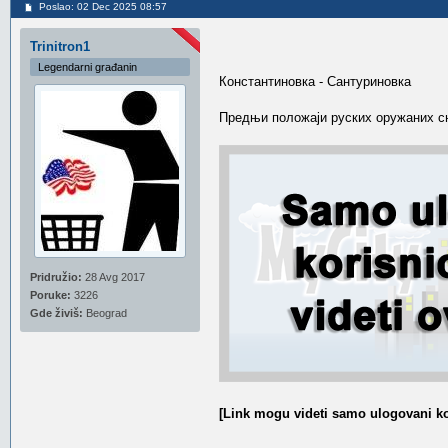
Poslao: 02 Dec 2025 08:57
Trinitron1
Legendarni građanin
Константиновка - Сантуриновка
Предњи положаји руских оружаних сн
Pridružio:
28 Avg 2017
Poruke:
3226
Gde živiš:
Beograd
[Link mogu videti samo ulogovani ko