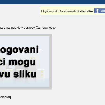
Uloguj se preko Facebooka da bi
video sliku
:
ага напредују у сектору Сантуриновке.
risnici]