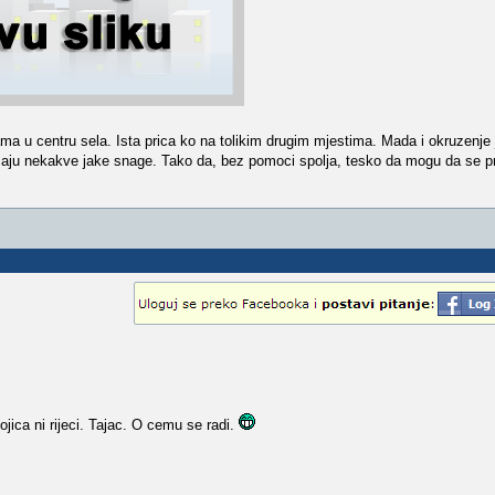
ma u centru sela. Ista prica ko na tolikim drugim mjestima. Mada i okruzenje 
 imaju nekakve jake snage. Tako da, bez pomoci spolja, tesko da mogu da se pr
ica ni rijeci. Tajac. O cemu se radi.