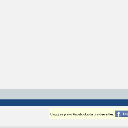
Uloguj se preko Facebooka da bi
video sliku
: