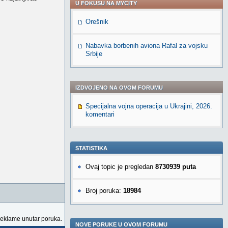
U FOKUSU NA MYCITY
Orešnik
Nabavka borbenih aviona Rafal za vojsku
Srbije
IZDVOJENO NA OVOM FORUMU
Specijalna vojna operacija u Ukrajini, 2026.
komentari
STATISTIKA
Ovaj topic je pregledan
8730939 puta
Broj poruka:
18984
reklame unutar poruka.
NOVE PORUKE U OVOM FORUMU