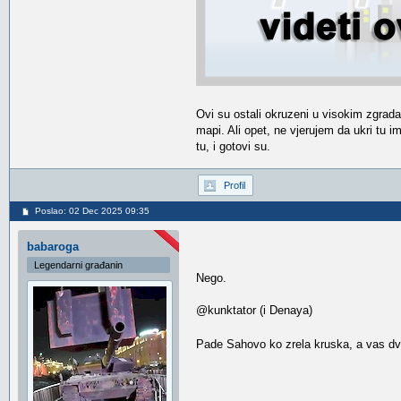
Ovi su ostali okruzeni u visokim zgrada
mapi. Ali opet, ne vjerujem da ukri tu
tu, i gotovi su.
Profil
Poslao: 02 Dec 2025 09:35
babaroga
Legendarni građanin
Nego.
@kunktator (i Denaya)
Pade Sahovo ko zrela kruska, a vas dvoj