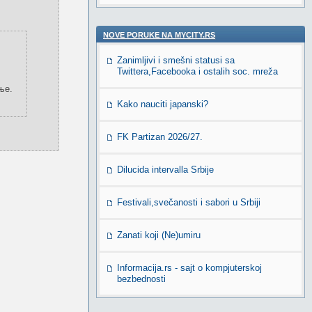
NOVE PORUKE NA MYCITY.RS
Zanimljivi i smešni statusi sa
Twittera,Facebooka i ostalih soc. mreža
ње.
Kako nauciti japanski?
FK Partizan 2026/27.
Dilucida intervalla Srbije
Festivali,svečanosti i sabori u Srbiji
Zanati koji (Ne)umiru
Informacija.rs - sajt o kompjuterskoj
bezbednosti