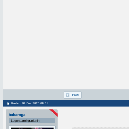
Profil
Poslao: 02 Dec 2025 09:31
babaroga
Legendarni građanin