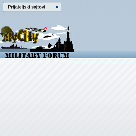
Prijateljski sajtovi