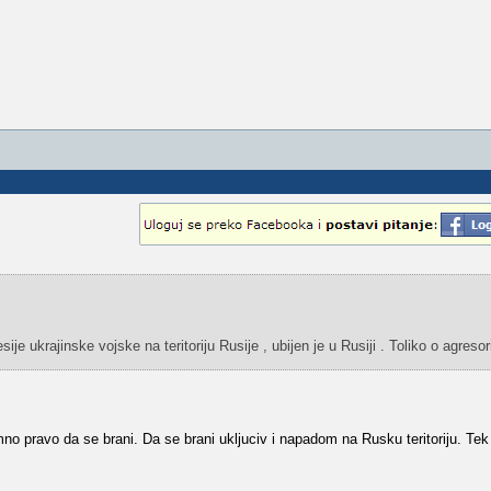
ije ukrajinske vojske na teritoriju Rusije , ubijen je u Rusiji . Toliko o agreso
imno pravo da se brani. Da se brani ukljuciv i napadom na Rusku teritoriju. Te