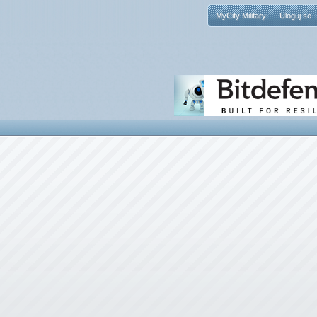
MyCity Military
Uloguj se