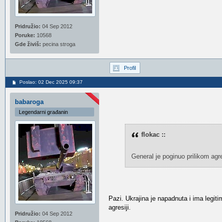
Pridružio:
04 Sep 2012
Poruke:
10568
Gde živiš:
pecina stroga
Profil
Poslao: 02 Dec 2025 09:37
babaroga
Legendarni građanin
flokac ::
General je poginuo prilikom agres
Pazi. Ukrajina je napadnuta i ima legit
agresiji.
Pridružio:
04 Sep 2012