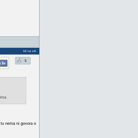
Idi na vrh
5
rima .
k tu nema ni govora o