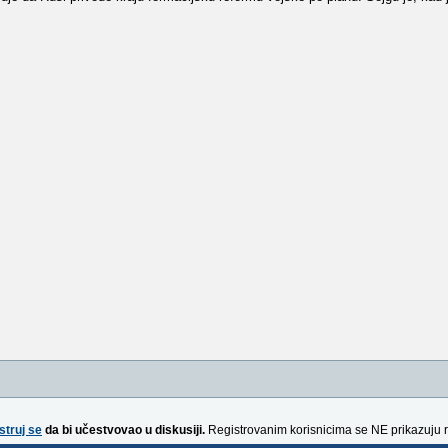
struj se
da bi učestvovao u diskusiji.
Registrovanim korisnicima se NE prikazuju 