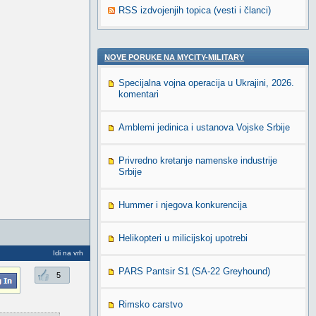
RSS izdvojenjih topica (vesti i članci)
NOVE PORUKE NA MYCITY-MILITARY
Specijalna vojna operacija u Ukrajini, 2026.
komentari
Amblemi jedinica i ustanova Vojske Srbije
Privredno kretanje namenske industrije
Srbije
Hummer i njegova konkurencija
Helikopteri u milicijskoj upotrebi
Idi na vrh
PARS Pantsir S1 (SA-22 Greyhound)
5
Rimsko carstvo