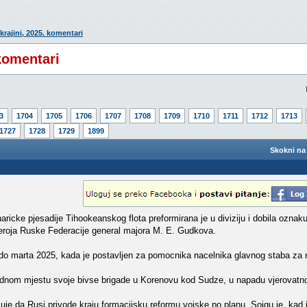
krajini, 2025. komentari
 komentari
3
1704
1705
1706
1707
1708
1709
1710
1711
1712
1713
1727
1728
1729
1899
Skokni na 
ricke pjesadije Tihookeanskog flota preformirana je u diviziju i dobila oznaku
heroja Ruske Federacije general majora M. E. Gudkova.
o marta 2025, kada je postavljen za pomocnika nacelnika glavnog staba za 
ndnom mjestu svoje bivse brigade u Korenovu kod Sudze, u napadu vjerovatn
zuje da Rusi privode kraju formacijsku reformu vojske po planu. Sojgu je, kad j