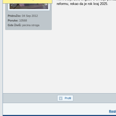
reformu, rekao da je rok kraj 2025.
Pridružio:
04 Sep 2012
Poruke:
10568
Gde živiš:
pecina stroga
Profil
Regi