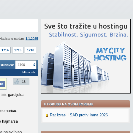
Napisano na dan:
1.1.2025
1714
1715
1716
1700
stranicu:
Idi na vrh
16
 55. gardijska
U FOKUSU NA OVOM FORUMU
mornaricu.
Rat Izrael i SAD protiv Irana 2026
o hajmarsa
e najavljivao