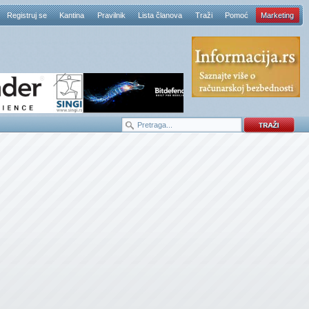
Registruj se
Kantina
Pravilnik
Lista članova
Traži
Pomoć
Marketing