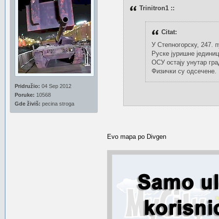
Trinitron1 ::
Citat:
У Степногорску, 247. 
Руске јуришне јединиц
ОСУ остају унутар гра
Физички су одсечене.
Pridružio:
04 Sep 2012
Poruke:
10568
Gde živiš:
pecina stroga
Evo mapa po Divgen