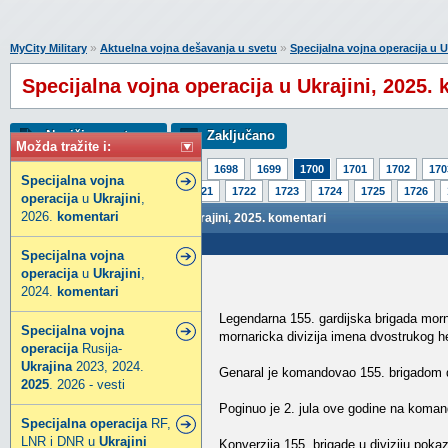
»
»
MyCity Military
Aktuelna vojna dešavanja u svetu
Specijalna vojna operacija u U
Specijalna vojna operacija u Ukrajini, 2025.
Napiši novu temu
Zaključano
Možda tražite i:
Strana:
1
1695
1696
1697
1698
1699
1700
1701
1702
170
Specijalna
vojna
1717
1718
1719
1720
1721
1722
1723
1724
1725
1726
operacija
u
Ukrajini
,
2026.
komentari
Specijalna vojna operacija u Ukrajini, 2025. komentari
Poslao: 02 Dec 2025 07:32
Specijalna
vojna
operacija
u
Ukrajini
,
babaroga
2024.
komentari
Legendarni građanin
Legendarna 155. gardijska brigada morna
Specijalna
vojna
mornaricka divizija imena dvostrukog 
operacija
Rusija-
Ukrajina
2023, 2024.
Genaral je komandovao 155. brigadom d
2025
. 2026 - vesti
Poginuo je 2. jula ove godine na koma
Specijalna
operacija
RF,
LNR i DNR u
Ukrajini
Konverzija 155, brigade u diviziju poka