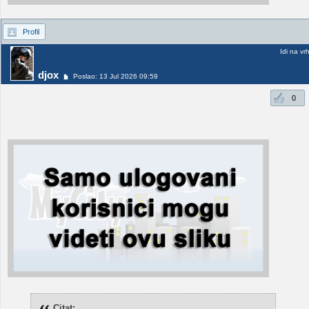
Profil
Idi na vr
djox
Poslao: 13 Jul 2026 09:59
0
Citat: