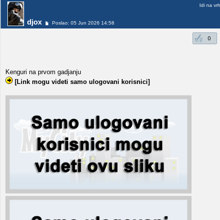
Idi na vr
djox
Poslao: 05 Jun 2026 14:58
0
Kenguri na prvom gadjanju
[Link mogu videti samo ulogovani korisnici]