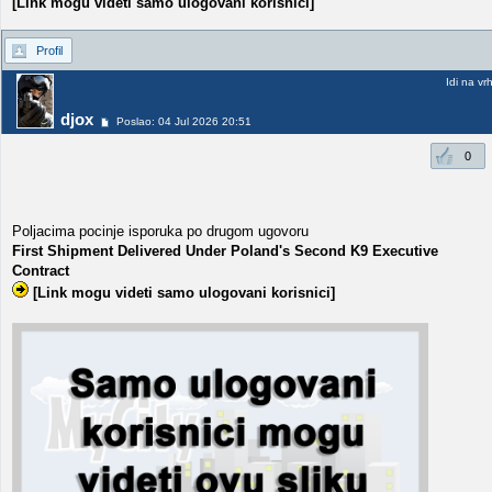
[Link mogu videti samo ulogovani korisnici]
Profil
Idi na vr
djox
Poslao: 04 Jul 2026 20:51
0
Poljacima pocinje isporuka po drugom ugovoru
First Shipment Delivered Under Poland's Second K9 Executive
Contract
[Link mogu videti samo ulogovani korisnici]