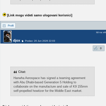
[Link mogu videti samo ulogovani korisnici]
Profil
Idi na vr
djox
Poslao: 20 Jun 2026 22:03
0
Citat:
Hanwha Aerospace has signed a teaming agreement
with Abu Dhabi-based Generation 5 Holding to
collaborate on the manufacture and sale of K9 155mm
self-propelled howitzer for the Middle East market.