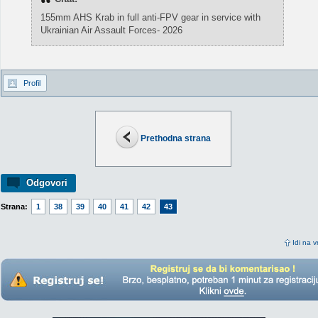
155mm AHS Krab in full anti-FPV gear in service with
Ukrainian Air Assault Forces- 2026
Profil
Prethodna strana
Odgovori
Strana:
1
38
39
40
41
42
43
Idi na v