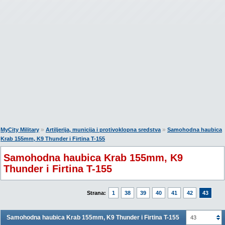
»
»
MyCity Military
Artiljerija, municija i protivoklopna sredstva
Samohodna haubica
Krab 155mm, K9 Thunder i Firtina T-155
Samohodna haubica Krab 155mm, K9
Thunder i Firtina T-155
Strana:
1
38
39
40
41
42
43
Samohodna haubica Krab 155mm, K9 Thunder i Firtina T-155
43