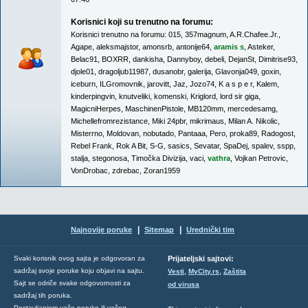
Korisnici koji su trenutno na forumu:
Korisnici trenutno na forumu:
015
,
357magnum
,
A.R.Chafee.Jr.
,
Agape
,
aleksmajstor
,
amonsrb
,
antonije64
,
aramis s
,
Asteker
,
Belac91
,
BOXRR
,
dankisha
,
Dannyboy
,
debeli
,
DejanSt
,
Dimitrise93
,
djole01
,
dragoljub11987
,
dusanobr
,
galerija
,
Glavonja049
,
goxin
,
iceburn
,
ILGromovnik
,
jarovitt
,
Jaz
,
Jozo74
,
K a s p e r
,
Kalem
,
kinderpingvin
,
knutveliki
,
komenski
,
Kriglord
,
lord sir giga
,
MagicniHerpes
,
MaschinenPistole
,
MB120mm
,
mercedesamg
,
Michellefromrezistance
,
Miki 24pbr
,
mikrimaus
,
Milan A. Nikolic
,
Misterrno
,
Moldovan
,
nobutado
,
Pantaaa
,
Pero
,
proka89
,
Radogost
,
Rebel Frank
,
Rok A Bit
,
S-G
,
sasics
,
Sevatar
,
SpaDej
,
spalev
,
sspp
,
stalja
,
stegonosa
,
Timočka Divizija
,
vaci
,
vathra
,
Vojkan Petrovic
,
VonDrobac
,
zdrebac
,
Zoran1959
|
|
Najnovije poruke
Sitemap
Urednički tim
Svaki korisnik ovog sajta je odgovoran za
Prijateljski sajtovi:
,
,
sadržaj svoje poruke koju objavi na sajtu.
Vesti
MyCity.rs
Zaštita
Sajt se odriče svake odgovornosti za
od virusa
sadržaj tih poruka.
Postavljanjem vaše poruke ili vašeg