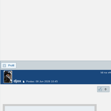
Profil
Idi na vr
djox
Poslao: 08 Jun 2026 10:45
0