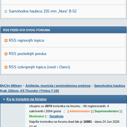
Samohodna haubica 155 mm „Nora“ B-52
RSS FEED-OVI OVOG FORUMA
RSS najnovijih topica
RSS poslednjih poruka
RSS izdvojenjih topica (vesti i članci)
»
»
MyCity Military
Artiljerija, municija i protivoklopna sredstva
Samohodna haubica
Krab 155mm, K9 Thunder i Firtina T-155
Ko je trenutno na forumu
Ukupno su
2074
korisnika na forumu :: 66 registrovanih, 4
sakrivenih i 2004 gosta :: [
Administrator
] [
Supermoderator
] [
Moderator
] ::
Detaljnije
Najviše korisnika na forumu ikad bilo je
16981
- dana 24 Jun 2026
07:46