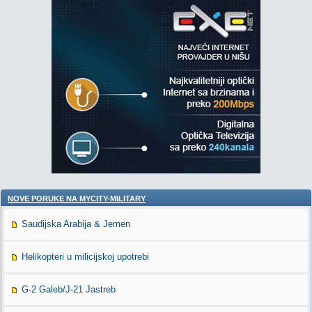
NOVE PORUKE NA MYCITY-MILITARY
Saudijska Arabija & Jemen
Helikopteri u milicijskoj upotrebi
G-2 Galeb/J-21 Jastreb