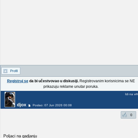
Profil
Registruj se
da bi učestvovao u diskusiji.
Registrovanim korisnicima se NE
prikazuju reklame unutar poruka.
Idi na vr
djox
Poslao: 07 Jun 2026 00:08
0
Poljaci na gadjanju