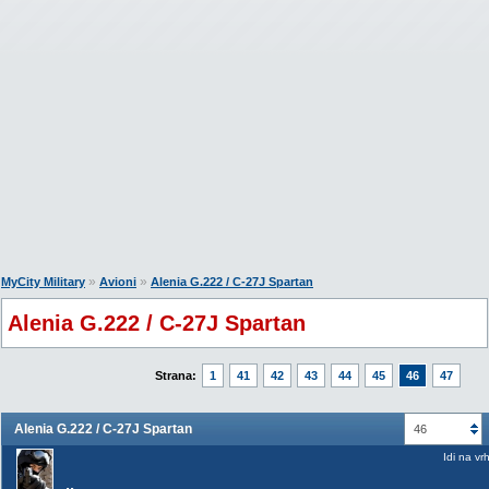
»
»
MyCity Military
Avioni
Alenia G.222 / C-27J Spartan
Alenia G.222 / C-27J Spartan
Strana:
1
41
42
43
44
45
46
47
Alenia G.222 / C-27J Spartan
46
Idi na vr