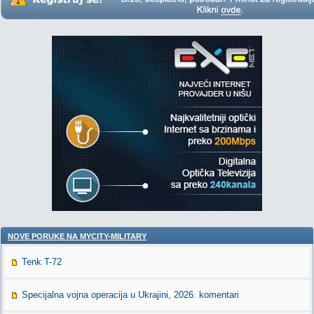
NOVE PORUKE NA MYCITY-MILITARY
Tenk T-72
Specijalna vojna operacija u Ukrajini, 2026. komentari