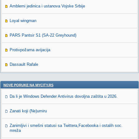
Amblemi jedinica i ustanova Vojske Srbije
Loyal wingman
PARS Pantsir S1 (SA-22 Greyhound)
Protivpožarna avijacija
Dassault Rafale
NOVE PORUKE NA MYCITY.RS
Da li je Windows Defender Antivirus dovoljna zaštita u 2026.
Zanati koji (Ne)umiru
Zanimljivi i smešni statusi sa Twittera,Facebooka i ostalih soc.
mreža