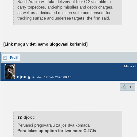
Saudi Arabia will take delivery of four C-27J’s able to
carry torpedoes, anti-ship missiles and depth charges,
as well as a dedicated mission suite and sensors for
tracking surface and undersea targets, the firm said.
[Link mogu videti samo ulogovani korisnici]
Profil
Idi na vr
djox
Poslao: 17 Feb 2026 09:10
1
djox ::
Peruanci pregovaraju za jos dva komada
Peru takes up option for two more C-27Js