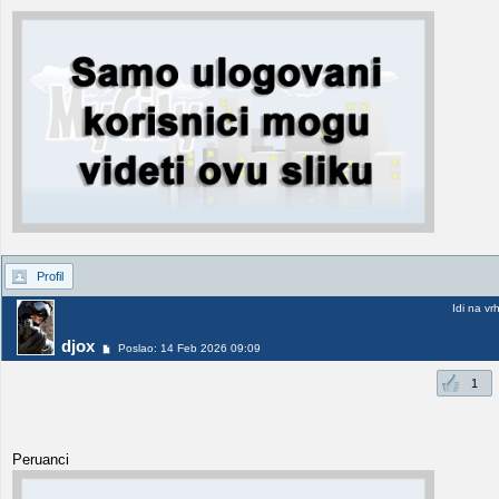
Profil
Idi na vr
djox
Poslao: 14 Feb 2026 09:09
1
Peruanci