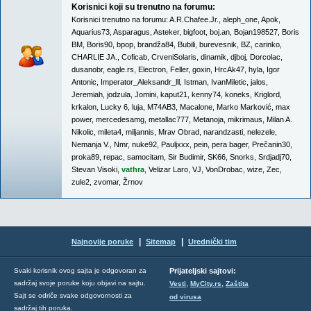
Korisnici koji su trenutno na forumu:
Korisnici trenutno na forumu:
A.R.Chafee.Jr.
,
aleph_one
,
Apok
,
Aquarius73
,
Asparagus
,
Asteker
,
bigfoot
,
boj.an
,
Bojan198527
,
Boris
BM
,
Boris90
,
bpop
,
brandža84
,
Bubili
,
burevesnik
,
BZ
,
carinko
,
CHARLIE JA.
,
Coficab
,
CrveniSolaris
,
dinamik
,
djboj
,
Dorcolac
,
dusanobr
,
eagle.rs
,
Electron
,
Feller
,
goxin
,
HrcAk47
,
hyla
,
Igor
Antonic
,
Imperator_Aleksandr_lll
,
Istman
,
IvanMiletic
,
jalos
,
Jeremiah
,
jodzula
,
Jomini
,
kaput21
,
kenny74
,
koneks
,
Kriglord
,
krkalon
,
Lucky 6
,
luja
,
M74AB3
,
Macalone
,
Marko Marković
,
max
power
,
mercedesamg
,
metallac777
,
Metanoja
,
mikrimaus
,
Milan A.
Nikolic
,
mileta4
,
miljannis
,
Mrav Obrad
,
narandzasti
,
nelezele
,
Nemanja V.
,
Nmr
,
nuke92
,
Pauljxxx
,
pein
,
pera bager
,
Prečanin30
,
proka89
,
repac
,
samocitam
,
Sir Budimir
,
SK66
,
Snorks
,
Srdjadj70
,
Stevan Visoki
,
vathra
,
Velizar Laro
,
VJ
,
VonDrobac
,
wize
,
Zec
,
zule2
,
zvomar
,
Žrnov
|
|
Najnovije poruke
Sitemap
Urednički tim
Svaki korisnik ovog sajta je odgovoran za
Prijateljski sajtovi:
,
,
sadržaj svoje poruke koju objavi na sajtu.
Vesti
MyCity.rs
Zaštita
Sajt se odriče svake odgovornosti za
od virusa
sadržaj tih poruka.