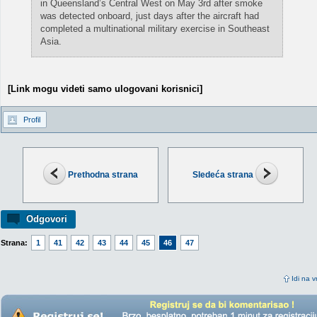
in Queensland’s Central West on May 3rd after smoke
was detected onboard, just days after the aircraft had
completed a multinational military exercise in Southeast
Asia.
[Link mogu videti samo ulogovani korisnici]
Profil
Prethodna strana
Sledeća strana
Odgovori
Strana:
1
41
42
43
44
45
46
47
Idi na v