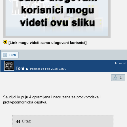
[Link mogu videti samo ulogovani korisnici]
Profil
Idi na vr
Toni
Poslao: 16 Feb 2026 22:09
1
Saudijci kupuju 4 opremljena i naoruzana za protivbrodska i
protivpodmornicka dejstva.
Citat: