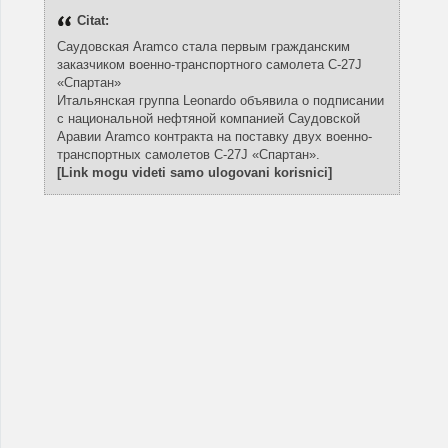
Citat:
Саудовская Aramco стала первым гражданским
заказчиком военно-транспортного самолета C-27J
«Спартан»
Итальянская группа Leonardo объявила о подписании
с национальной нефтяной компанией Саудовской
Аравии Aramco контракта на поставку двух военно-
транспортных самолетов C-27J «Спартан».
[Link mogu videti samo ulogovani korisnici]