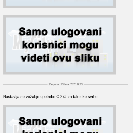
Dopuna: 13 Nov 2025 8:23
Nastavlja se vežabje upotrebe C-27J za takticke svrhe