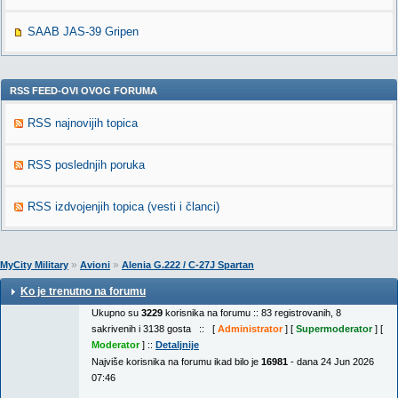
SAAB JAS-39 Gripen
RSS FEED-OVI OVOG FORUMA
RSS najnovijih topica
RSS poslednjih poruka
RSS izdvojenjih topica (vesti i članci)
»
»
MyCity Military
Avioni
Alenia G.222 / C-27J Spartan
Ko je trenutno na forumu
Ukupno su
3229
korisnika na forumu :: 83 registrovanih, 8
sakrivenih i 3138 gosta :: [
Administrator
] [
Supermoderator
] [
Moderator
] ::
Detaljnije
Najviše korisnika na forumu ikad bilo je
16981
- dana 24 Jun 2026
07:46