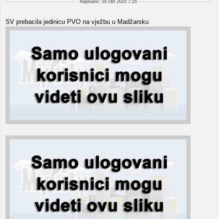
Napisano: 16 Okt 2025 7:25
SV prebacila jedinicu PVO na vježbu u Madžarsku