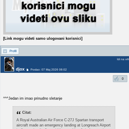
[Link mogu videti samo ulogovani korisnici]
Profil
Idi na vr
djox
Poslao: 07 Maj 2026 08:02
0
^^^Jedan im imao prinudno sletanje
Citat:
A Royal Australian Air Force C-27J Spartan transport
aircraft made an emergency landing at Longreach Airport