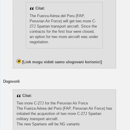
Citat:
The Fuerza Aérea del Peru (FAP,
Peruvian Air Force) will get two more C-
27J Spartan transport aircraft. Since the
contracts for the first four were closed,
an option for two more aircraft was under
negotiation.
[Link mogu videti samo ulogovani korisnici]
Dogovorili
Citat:
Two more C-27J for the Peruvian Air Force
The Fuerza Aérea del Perú (FAP, Peruvian Air Force) has
initiated the acquisition of two more C-27J Spartan
military transport aircraft.
The new Spartans will be NG variants