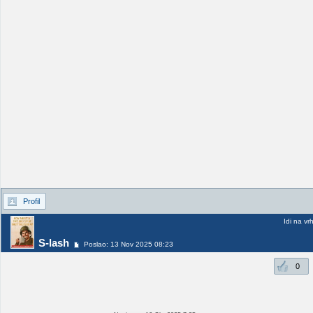
Profil
Idi na vr
S-lash
Poslao: 13 Nov 2025 08:23
0