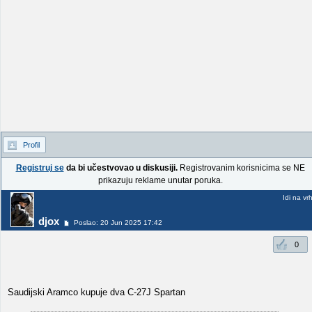
Profil
Registruj se
da bi učestvovao u diskusiji.
Registrovanim korisnicima se NE
prikazuju reklame unutar poruka.
Idi na vr
djox
Poslao: 20 Jun 2025 17:42
0
Saudijski Aramco kupuje dva C-27J Spartan