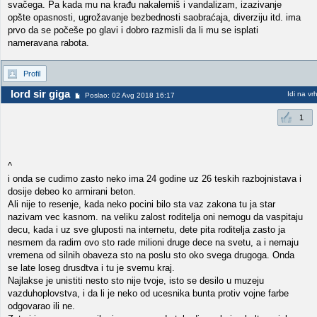
svačega. Pa kada mu na krađu nakalemiš i vandalizam, izazivanje
opšte opasnosti, ugrožavanje bezbednosti saobraćaja, diverziju itd. ima
prvo da se počeše po glavi i dobro razmisli da li mu se isplati
nameravana rabota.
Profil
lord sir giga
Idi na vr
Poslao: 02 Avg 2018 16:17
1
^
i onda se cudimo zasto neko ima 24 godine uz 26 teskih razbojnistava i
dosije debeo ko armirani beton.
Ali nije to resenje, kada neko pocini bilo sta vaz zakona tu ja star
nazivam vec kasnom. na veliku zalost roditelja oni nemogu da vaspitaju
decu, kada i uz sve gluposti na internetu, dete pita roditelja zasto ja
nesmem da radim ovo sto rade milioni druge dece na svetu, a i nemaju
vremena od silnih obaveza sto na poslu sto oko svega drugoga. Onda
se late loseg drusdtva i tu je svemu kraj.
Najlakse je unistiti nesto sto nije tvoje, isto se desilo u muzeju
vazduhoplovstva, i da li je neko od ucesnika bunta protiv vojne farbe
odgovarao ili ne.