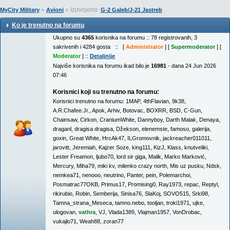
»
» Izdvojeno:
MyCity Military
Avioni
G-2 Galeb/J-21 Jastreb
Ko je trenutno na forumu
Ukupno su
4365
korisnika na forumu :: 78 registrovanih, 3
sakrivenih i 4284 gosta :: [
Administrator
] [
Supermoderator
] [
Moderator
] ::
Detaljnije
Najviše korisnika na forumu ikad bilo je
16981
- dana 24 Jun 2026
07:46
Korisnici koji su trenutno na forumu:
Korisnici trenutno na forumu:
1MAP
,
4thFlavian
,
9k38
,
A.R.Chafee.Jr.
,
Apok
,
Arhiv
,
Botovac
,
BOXRR
,
BSD
,
C-Gun
,
Chainsaw
,
Cirkon
,
CraniumWhite
,
Dannyboy
,
Darth Malak
,
Denaya
,
draganl
,
dragisa dragisa
,
Džekson
,
elenemste
,
famoso
,
galerija
,
goxin
,
Great White
,
HrcAk47
,
ILGromovnik
,
jackreacher011011
,
jarovitt
,
Jeremiah
,
Kajzer Soze
,
king111
,
KizJ
,
Klass
,
knutveliki
,
Lester Freamon
,
ljubo70
,
lord sir giga
,
Malik
,
Marko Marković
,
Mercury
,
Miha79
,
miki kv
,
milenko crazy north
,
Mis uz pusku
,
Ndsk
,
nemkea71
,
nenooo
,
neutrino
,
Panter
,
pein
,
Polemarchoi
,
Posmatrac77OKB
,
Primus17
,
Promising0
,
Ray1973
,
repac
,
Reptyl
,
rikirubio
,
Robin
,
Semberija
,
Sinisa76
,
SlaKoj
,
SOVO515
,
Srki98
,
Tamna_strana_Meseca
,
tamno.nebo
,
tooljan
,
troki1971
,
ujke
,
ulogovan
,
vathra
,
VJ
,
Vlada1389
,
Vlajman1957
,
VonDrobac
,
vukajlo71
,
Weah88
,
zoran77