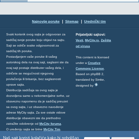
|
|
Najnovije poruke
Sitemap
Urednički tim
Svaki korisnik ovog sajta je odgovoran za
Prijateljski sajtovi:
,
,
sadržaj svoje poruke koju objavi na sajtu.
Vesti
MyCity.rs
Zaštita
Sajt se odriče svake odgovornosti za
od virusa
sadržaj tih poruka.
Postavljanjem vaše poruke ili vašeg
This content is licensed
autorskog dela na ovaj sajt, saglasni ste da
under a
Creative
ovaj sajt postaje distributer vašeg dela, i
Commons License
.
odričete se mogućnosti njegovog
Based on phpBB 2,
povlačenja ili brisanja, bez saglasnosti
translated by Simke,
uprave sajta.
designed by
Distribucija sadržaja sa ovog sajta je
dozvoljena samo u nekomercijalne svrhe, uz
obaveznu napomenu da je sadržaj preuzet
sa ovog sajta, i uz obavezno navođenje
adrese MyCity sajta. Za sve ostale vidove
distribucije obavezni ste da prethodno
zatražite odobrenje od
MyCity foruma
.
O uređenju sajta se brine
MyCity Tim
.
Ukoliko želite da nas kontaktirate kliknite
Naš sajt koristi kolačiće kako bi poboljšao