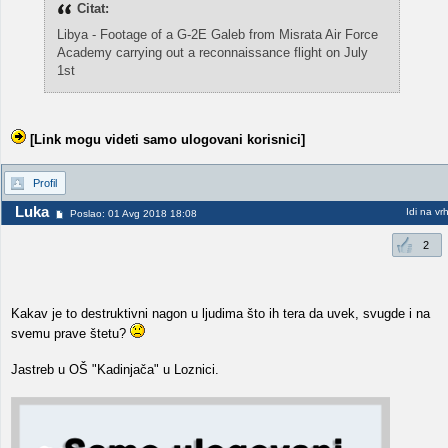
Citat:
Libya - Footage of a G-2E Galeb from Misrata Air Force
Academy carrying out a reconnaissance flight on July
1st
[Link mogu videti samo ulogovani korisnici]
Profil
Luka
Idi na vr
Poslao: 01 Avg 2018 18:08
2
Kakav je to destruktivni nagon u ljudima što ih tera da uvek, svugde i na
svemu prave štetu?
Jastreb u OŠ "Kadinjača" u Loznici.