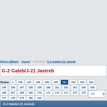
»
» Izdvojeno:
MyCity Military
Avioni
G-2 Galeb/J-21 Jastreb
G-2 Galeb/J-21 Jastreb
Strana:
1
146
147
148
149
150
151
152
153
154
155
156
157
158
159
160
161
162
163
164
165
166
167
168
169
170
171
172
173
174
175
176
151
177
178
179
180
215
G-2 Galeb/J-21 Jastreb