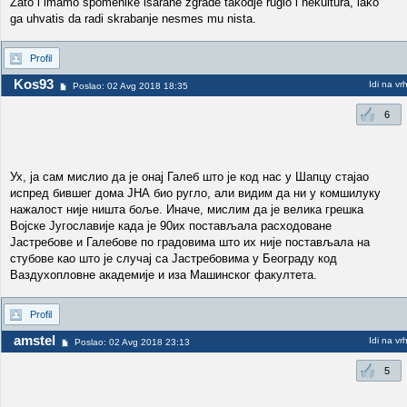
Zato i imamo spomenike isarane zgrade takodje ruglo i nekultura, iako
ga uhvatis da radi skrabanje nesmes mu nista.
Profil
Kos93
Idi na vr
Poslao: 02 Avg 2018 18:35
6
Ух, ја сам мислио да је онај Галеб што је код нас у Шапцу стајао
испред бившег дома ЈНА био ругло, али видим да ни у комшилуку
нажалост није ништа боље. Иначе, мислим да је велика грешка
Војске Југославије када је 90их постављала расходоване
Јастребове и Галебове по градовима што их није постављала на
стубове као што је случај са Јастребовима у Београду код
Ваздухопловне академије и иза Машинског факултета.
Profil
amstel
Idi na vr
Poslao: 02 Avg 2018 23:13
5