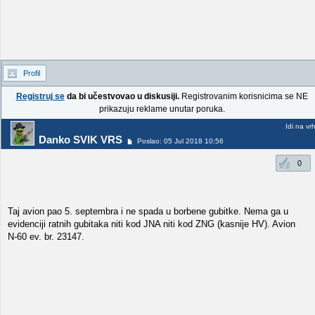
Profil
Registruj se
da bi učestvovao u diskusiji.
Registrovanim korisnicima se NE
prikazuju reklame unutar poruka.
Idi na vr
Danko SVIK VRS
Poslao: 05 Jul 2018 10:56
0
Taj avion pao 5. septembra i ne spada u borbene gubitke. Nema ga u
evidenciji ratnih gubitaka niti kod JNA niti kod ZNG (kasnije HV). Avion
N-60 ev. br. 23147.