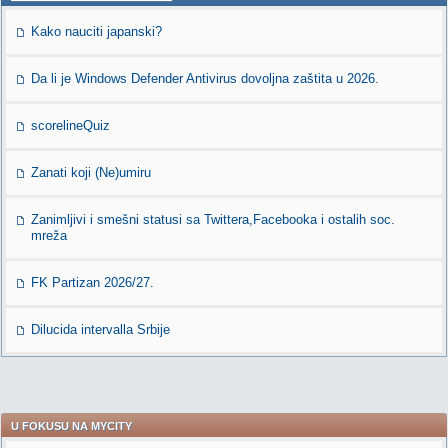
Kako nauciti japanski?
Da li je Windows Defender Antivirus dovoljna zaštita u 2026.
scorelineQuiz
Zanati koji (Ne)umiru
Zanimljivi i smešni statusi sa Twittera,Facebooka i ostalih soc.
mreža
FK Partizan 2026/27.
Dilucida intervalla Srbije
U FOKUSU NA MYCITY