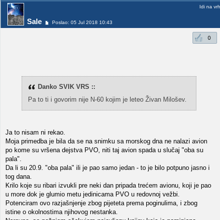
Idi na vr
Sale
Poslao: 05 Jul 2018 10:43
0
Danko SVIK VRS ::
Pa to ti i govorim nije N-60 kojim je leteo Živan Milošev.
Ja to nisam ni rekao.
Moja primedba je bila da se na snimku sa morskog dna ne nalazi avion
po kome su vršena dejstva PVO, niti taj avion spada u slučaj "oba su
pala".
Da li su 20.9. "oba pala" ili je pao samo jedan - to je bilo potpuno jasno i
tog dana.
Krilo koje su ribari izvukli pre neki dan pripada trećem avionu, koji je pao
u more dok je glumio metu jedinicama PVO u redovnoj vežbi.
Potenciram ovo razjašnjenje zbog pijeteta prema poginulima, i zbog
istine o okolnostima njihovog nestanka.