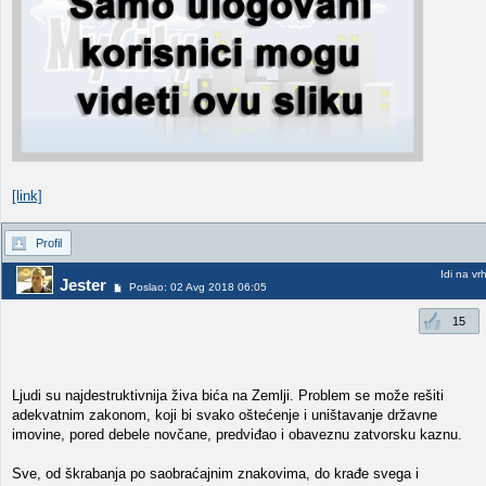
[link]
Profil
Idi na vr
Jester
Poslao: 02 Avg 2018 06:05
15
Ljudi su najdestruktivnija živa bića na Zemlji. Problem se može rešiti
adekvatnim zakonom, koji bi svako oštećenje i uništavanje državne
imovine, pored debele novčane, predviđao i obaveznu zatvorsku kaznu.
Sve, od škrabanja po saobraćajnim znakovima, do krađe svega i