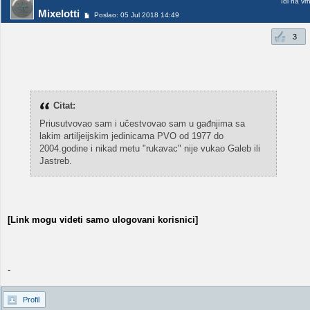
Idi na vr
Mixelotti
Poslao: 05 Jul 2018 14:49
3
Citat:
Priusutvovao sam i učestvovao sam u gađnjima sa
lakim artiljeijskim jedinicama PVO od 1977 do
2004.godine i nikad metu "rukavac" nije vukao Galeb ili
Jastreb.
[Link mogu videti samo ulogovani korisnici]
-
Profil