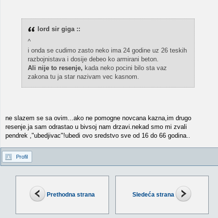
lord sir giga ::
^
i onda se cudimo zasto neko ima 24 godine uz 26 teskih
razbojnistava i dosije debeo ko armirani beton.
Ali nije to resenje,
kada neko pocini bilo sta vaz
zakona tu ja star nazivam vec kasnom.
ne slazem se sa ovim...ako ne pomogne novcana kazna,im drugo
resenje.ja sam odrastao u bivsoj nam drzavi.nekad smo mi zvali
pendrek ,"ubedjivac"!ubedi ovo sredstvo sve od 16 do 66 godina..
Profil
Prethodna strana
Sledeća strana