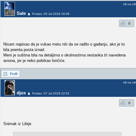
Idi na vr
Sale
Poslao: 05 Jul 2018 16:06
0
Nisam napisao da je vukao metu niti da se radilo o gađanju, ako je to
bila poenta posta iznad.
Meni je suština bila na detaljima o okolnostima nestanka tri navedena
aviona, jer je neko pobrkao lončiće.
Profil
Idi na vr
djox
Poslao: 07 Jul 2018 22:51
0
Snimak iz Libije