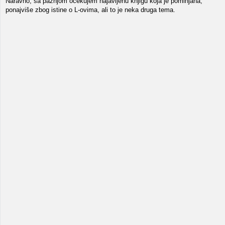
Naravno, sa pažnjom očekujem najavljenu knjigu koja je pominjana,
ponajviše zbog istine o L-ovima, ali to je neka druga tema.