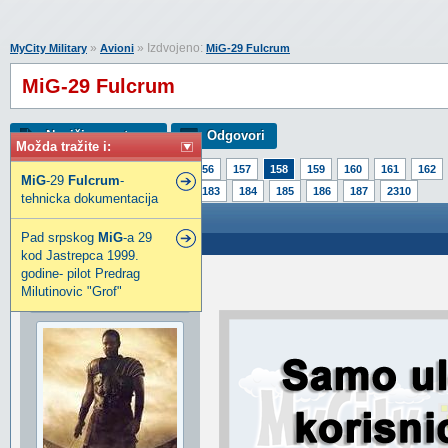
»
» Izdvojeno:
MyCity Military
Avioni
MiG-29 Fulcrum
MiG-29 Fulcrum
Napiši novu temu
Odgovori
Možda tražite i:
Strana:
1
153
154
155
156
157
158
159
160
161
162
MiG
-29
Fulcrum
-
178
179
180
181
182
183
184
185
186
187
2310
tehnicka dokumentacija
MiG-29 Fulcrum
Pad srpskog
MiG
-a 29
Poslao: 17 Okt 2009 16:20
kod Jastrepca 1999.
godine- pilot Predrag
DJORDJE-NO-1
Milutinovic "Grof"
Legendarni građanin