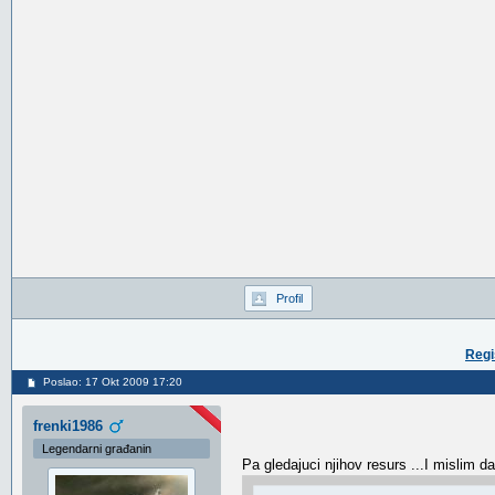
Profil
Regi
Poslao: 17 Okt 2009 17:20
frenki1986
Legendarni građanin
Pa gledajuci njihov resurs ...I mislim da