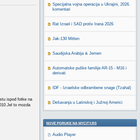
Specijalna vojna operacija u Ukrajini, 2026.
komentari
Rat Izrael i SAD protiv Irana 2026
Jak-130 Mitten
Saudijska Arabija & Jemen
Automatske puške familije AR-15 - M16 i
derivati
IDF - Izraelske odbrambene snage (Tzahal)
stu ispod fotke na
Dešavanja u Latinskoj i Južnoj Americi
 2010.Jel to mozda
NOVE PORUKE NA MYCITY.RS
Audio Player