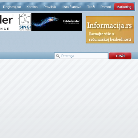
Registruj se
Kantina
Pravilnik
Lista članova
Traži
Pomoć
Marketing