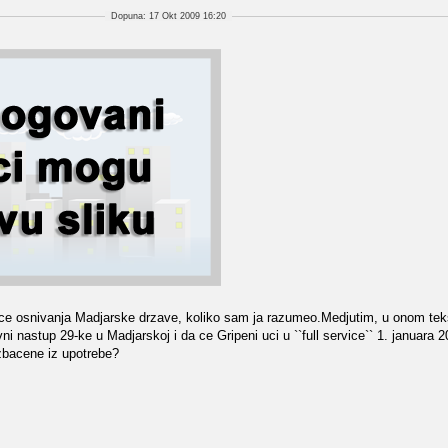
Dopuna: 17 Okt 2009 16:20
jice osnivanja Madjarske drzave, koliko sam ja razumeo.Medjutim, u onom tek
avni nastup 29-ke u Madjarskoj i da ce Gripeni uci u ``full service`` 1. januara
izbacene iz upotrebe?