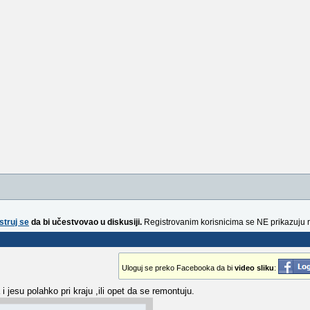
struj se
da bi učestvovao u diskusiji.
Registrovanim korisnicima se NE prikazuju 
Uloguj se preko Facebooka da bi
video sliku
:
 i jesu polahko pri kraju ,ili opet da se remontuju.