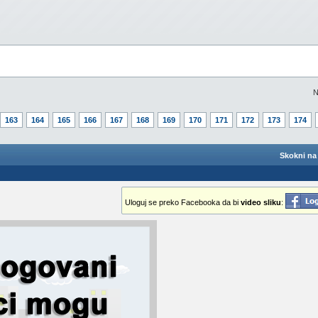
N
163
164
165
166
167
168
169
170
171
172
173
174
Skokni na 
Uloguj se preko Facebooka da bi
video sliku
: