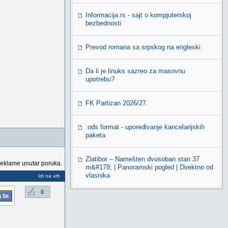
Informacija.rs - sajt o kompjuterskoj
bezbednosti
Prevod romana sa srpskog na engleski
Da li je linuks sazreo za masovnu
upotrebu?
FK Partizan 2026/27.
.ods format - upoređivanje kancelarijskih
paketa
Zlatibor – Namešten dvosoban stan 37
reklame unutar poruka.
m&#178; | Panoramski pogled | Direktno od
vlasnika
Idi na vrh
0