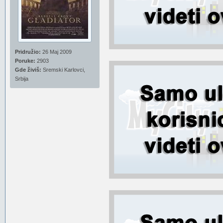
Pridružio:
26 Maj 2009
Poruke:
2903
Gde živiš:
Sremski Karlovci,
Srbija