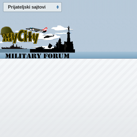
Prijateljski sajtovi