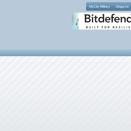
MyCity Military
Uloguj se