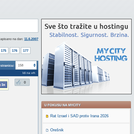
apisano na dan:
11.6.2007
175
176
177
158
stranicu:
Idi na vrh
0
U FOKUSU NA MYCITY
Rat Izrael i SAD protiv Irana 2026
Orešnik