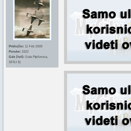
Pridružio:
11 Feb 2009
Poruke:
3322
Gde živiš:
Gola Plješevica,
SFRJ 8)