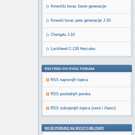
Američki lovac šeste generacije
Kineski lovac pete generacije J-20
Chengdu J-10
Lockheed C-130 Hercules
RSS FEED-OVI OVOG FORUMA
RSS najnovijih topica
RSS poslednjih poruka
RSS izdvojenjih topica (vesti i članci)
NOVE PORUKE NA MYCITY-MILITARY