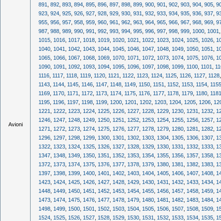
891
,
892
,
893
,
894
,
895
,
896
,
897
,
898
,
899
,
900
,
901
,
902
,
903
,
904
,
905
,
9
923
,
924
,
925
,
926
,
927
,
928
,
929
,
930
,
931
,
932
,
933
,
934
,
935
,
936
,
937
,
9
955
,
956
,
957
,
958
,
959
,
960
,
961
,
962
,
963
,
964
,
965
,
966
,
967
,
968
,
969
,
9
987
,
988
,
989
,
990
,
991
,
992
,
993
,
994
,
995
,
996
,
997
,
998
,
999
,
1000
,
1001
1015
,
1016
,
1017
,
1018
,
1019
,
1020
,
1021
,
1022
,
1023
,
1024
,
1025
,
1026
,
1
1040
,
1041
,
1042
,
1043
,
1044
,
1045
,
1046
,
1047
,
1048
,
1049
,
1050
,
1051
,
1
1065
,
1066
,
1067
,
1068
,
1069
,
1070
,
1071
,
1072
,
1073
,
1074
,
1075
,
1076
,
1
1090
,
1091
,
1092
,
1093
,
1094
,
1095
,
1096
,
1097
,
1098
,
1099
,
1100
,
1101
,
11
1116
,
1117
,
1118
,
1119
,
1120
,
1121
,
1122
,
1123
,
1124
,
1125
,
1126
,
1127
,
1128
1143
,
1144
,
1145
,
1146
,
1147
,
1148
,
1149
,
1150
,
1151
,
1152
,
1153
,
1154
,
115
1169
,
1170
,
1171
,
1172
,
1173
,
1174
,
1175
,
1176
,
1177
,
1178
,
1179
,
1180
,
118
1195
,
1196
,
1197
,
1198
,
1199
,
1200
,
1201
,
1202
,
1203
,
1204
,
1205
,
1206
,
12
1221
,
1222
,
1223
,
1224
,
1225
,
1226
,
1227
,
1228
,
1229
,
1230
,
1231
,
1232
,
1
1246
,
1247
,
1248
,
1249
,
1250
,
1251
,
1252
,
1253
,
1254
,
1255
,
1256
,
1257
,
1
Avioni
1271
,
1272
,
1273
,
1274
,
1275
,
1276
,
1277
,
1278
,
1279
,
1280
,
1281
,
1282
,
1
1296
,
1297
,
1298
,
1299
,
1300
,
1301
,
1302
,
1303
,
1304
,
1305
,
1306
,
1307
,
1
1322
,
1323
,
1324
,
1325
,
1326
,
1327
,
1328
,
1329
,
1330
,
1331
,
1332
,
1333
,
1
1347
,
1348
,
1349
,
1350
,
1351
,
1352
,
1353
,
1354
,
1355
,
1356
,
1357
,
1358
,
1
1372
,
1373
,
1374
,
1375
,
1376
,
1377
,
1378
,
1379
,
1380
,
1381
,
1382
,
1383
,
1
1397
,
1398
,
1399
,
1400
,
1401
,
1402
,
1403
,
1404
,
1405
,
1406
,
1407
,
1408
,
1
1423
,
1424
,
1425
,
1426
,
1427
,
1428
,
1429
,
1430
,
1431
,
1432
,
1433
,
1434
,
1
1448
,
1449
,
1450
,
1451
,
1452
,
1453
,
1454
,
1455
,
1456
,
1457
,
1458
,
1459
,
1
1473
,
1474
,
1475
,
1476
,
1477
,
1478
,
1479
,
1480
,
1481
,
1482
,
1483
,
1484
,
1
1498
,
1499
,
1500
,
1501
,
1502
,
1503
,
1504
,
1505
,
1506
,
1507
,
1508
,
1509
,
1
1524
,
1525
,
1526
,
1527
,
1528
,
1529
,
1530
,
1531
,
1532
,
1533
,
1534
,
1535
,
1