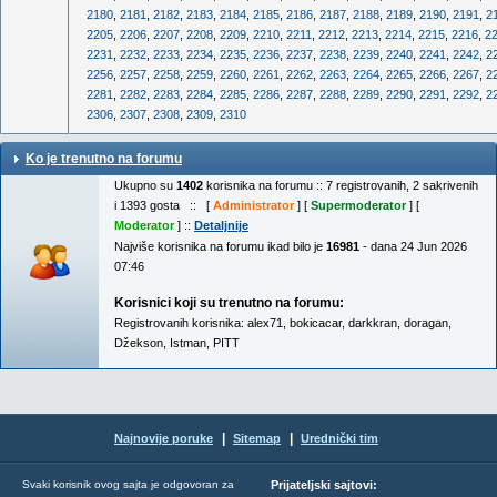
2180
,
2181
,
2182
,
2183
,
2184
,
2185
,
2186
,
2187
,
2188
,
2189
,
2190
,
2191
,
2
2205
,
2206
,
2207
,
2208
,
2209
,
2210
,
2211
,
2212
,
2213
,
2214
,
2215
,
2216
,
2
2231
,
2232
,
2233
,
2234
,
2235
,
2236
,
2237
,
2238
,
2239
,
2240
,
2241
,
2242
,
2
2256
,
2257
,
2258
,
2259
,
2260
,
2261
,
2262
,
2263
,
2264
,
2265
,
2266
,
2267
,
2
2281
,
2282
,
2283
,
2284
,
2285
,
2286
,
2287
,
2288
,
2289
,
2290
,
2291
,
2292
,
2
2306
,
2307
,
2308
,
2309
,
2310
Ko je trenutno na forumu
Ukupno su
1402
korisnika na forumu :: 7 registrovanih, 2 sakrivenih
i 1393 gosta :: [
Administrator
] [
Supermoderator
] [
Moderator
] ::
Detaljnije
Najviše korisnika na forumu ikad bilo je
16981
- dana 24 Jun 2026
07:46
Korisnici koji su trenutno na forumu:
Registrovanih korisnika:
alex71
,
bokicacar
,
darkkran
,
doragan
,
Džekson
,
Istman
,
PITT
|
|
Najnovije poruke
Sitemap
Urednički tim
Svaki korisnik ovog sajta je odgovoran za
Prijateljski sajtovi: