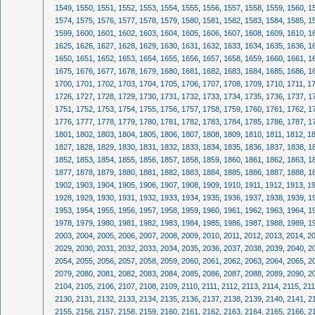
1549
,
1550
,
1551
,
1552
,
1553
,
1554
,
1555
,
1556
,
1557
,
1558
,
1559
,
1560
,
1
1574
,
1575
,
1576
,
1577
,
1578
,
1579
,
1580
,
1581
,
1582
,
1583
,
1584
,
1585
,
1
1599
,
1600
,
1601
,
1602
,
1603
,
1604
,
1605
,
1606
,
1607
,
1608
,
1609
,
1610
,
1
1625
,
1626
,
1627
,
1628
,
1629
,
1630
,
1631
,
1632
,
1633
,
1634
,
1635
,
1636
,
1
1650
,
1651
,
1652
,
1653
,
1654
,
1655
,
1656
,
1657
,
1658
,
1659
,
1660
,
1661
,
1
1675
,
1676
,
1677
,
1678
,
1679
,
1680
,
1681
,
1682
,
1683
,
1684
,
1685
,
1686
,
1
1700
,
1701
,
1702
,
1703
,
1704
,
1705
,
1706
,
1707
,
1708
,
1709
,
1710
,
1711
,
1
1726
,
1727
,
1728
,
1729
,
1730
,
1731
,
1732
,
1733
,
1734
,
1735
,
1736
,
1737
,
1
1751
,
1752
,
1753
,
1754
,
1755
,
1756
,
1757
,
1758
,
1759
,
1760
,
1761
,
1762
,
1
1776
,
1777
,
1778
,
1779
,
1780
,
1781
,
1782
,
1783
,
1784
,
1785
,
1786
,
1787
,
1
1801
,
1802
,
1803
,
1804
,
1805
,
1806
,
1807
,
1808
,
1809
,
1810
,
1811
,
1812
,
1
1827
,
1828
,
1829
,
1830
,
1831
,
1832
,
1833
,
1834
,
1835
,
1836
,
1837
,
1838
,
1
1852
,
1853
,
1854
,
1855
,
1856
,
1857
,
1858
,
1859
,
1860
,
1861
,
1862
,
1863
,
1
1877
,
1878
,
1879
,
1880
,
1881
,
1882
,
1883
,
1884
,
1885
,
1886
,
1887
,
1888
,
1
1902
,
1903
,
1904
,
1905
,
1906
,
1907
,
1908
,
1909
,
1910
,
1911
,
1912
,
1913
,
1
1928
,
1929
,
1930
,
1931
,
1932
,
1933
,
1934
,
1935
,
1936
,
1937
,
1938
,
1939
,
1
1953
,
1954
,
1955
,
1956
,
1957
,
1958
,
1959
,
1960
,
1961
,
1962
,
1963
,
1964
,
1
1978
,
1979
,
1980
,
1981
,
1982
,
1983
,
1984
,
1985
,
1986
,
1987
,
1988
,
1989
,
1
2003
,
2004
,
2005
,
2006
,
2007
,
2008
,
2009
,
2010
,
2011
,
2012
,
2013
,
2014
,
2
2029
,
2030
,
2031
,
2032
,
2033
,
2034
,
2035
,
2036
,
2037
,
2038
,
2039
,
2040
,
2
2054
,
2055
,
2056
,
2057
,
2058
,
2059
,
2060
,
2061
,
2062
,
2063
,
2064
,
2065
,
2
2079
,
2080
,
2081
,
2082
,
2083
,
2084
,
2085
,
2086
,
2087
,
2088
,
2089
,
2090
,
2
2104
,
2105
,
2106
,
2107
,
2108
,
2109
,
2110
,
2111
,
2112
,
2113
,
2114
,
2115
,
21
2130
,
2131
,
2132
,
2133
,
2134
,
2135
,
2136
,
2137
,
2138
,
2139
,
2140
,
2141
,
2
2155
,
2156
,
2157
,
2158
,
2159
,
2160
,
2161
,
2162
,
2163
,
2164
,
2165
,
2166
,
2