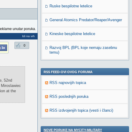
Ruske bespilotne letelice
General Atomics Predator/Reaper/Avenger
reklame unutar poruka.
Kineske bespilotne letelice
Idi na vrh
0
Razvoj BPL (BPL koje nemaju zasebnu
temu)
RSS FEED-OVI OVOG FORUMA
e, 52nd
RSS najnovijih topica
 Miroslawiec
ion at the
RSS poslednjih poruka
RSS izdvojenjih topica (vesti i članci)
NOVE PORUKE NA MYCITY-MILITARY