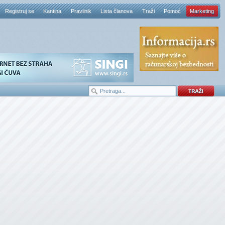
Registruj se
Kantina
Pravilnik
Lista članova
Traži
Pomoć
Marketing