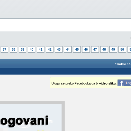
37
38
39
40
41
42
43
44
45
46
47
48
49
50
Skokni na 
Uloguj se preko Facebooka da bi
video sliku
: