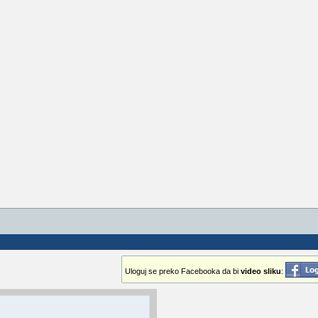
Uloguj se preko Facebooka da bi
video sliku
: