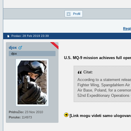
Profil
Regi
Poslao: 28 Feb 2019 23:39
djox
djox
U.S. MQ-9 mission achieves full oper
Citat:
According to a statement relea
Fighter Wing, Spangdahlem Air 
Air Base, Poland, for a ceremony
52nd Expeditionary Operations
Pridružio:
23 Nov 2010
[Link mogu videti samo ulogovani
Poruke:
114973