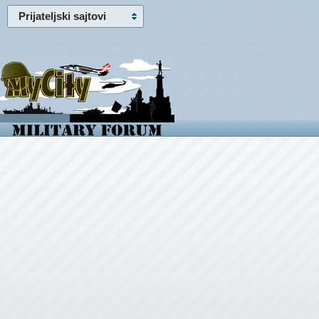
Prijateljski sajtovi