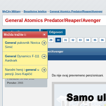
»
»
MyCity Military
Bespilotne letelice
General Atomics Predator/Reaper/Avenger
General Atomics Predator/Reaper/Avenger
Napiši novu temu
Odgovori
Možda tražite i:
Strana:
1
25
26
27
28
29
30
31
32
33
34
35
36
General
pukovnik Novica
55
56
Simić
General Atomics Predator/Reaper/Avenger
General
Dynamics F-111
Poslao: 22 Feb 2019 12:04
Aardvark
danijell
Narodni heroj i
general
u
Legendarni građanin
penziji Jovo Kapičić
Da nije ovaj prevremeno penzionisani.
Pridružio:
30 Mar 2011
Poruke:
2866