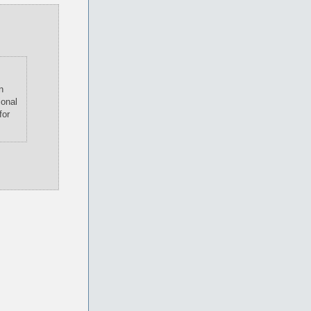
n
ional
for