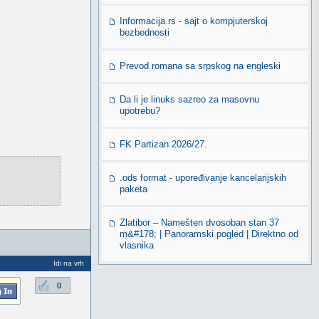
Informacija.rs - sajt o kompjuterskoj
bezbednosti
Prevod romana sa srpskog na engleski
Da li je linuks sazreo za masovnu
upotrebu?
FK Partizan 2026/27.
.ods format - upoređivanje kancelarijskih
paketa
Zlatibor – Namešten dvosoban stan 37
m&#178; | Panoramski pogled | Direktno od
vlasnika
Idi na vrh
0