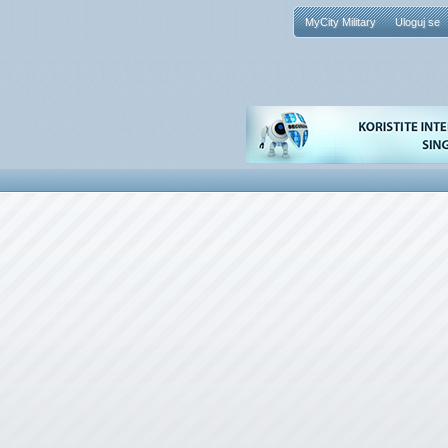
MyCity Military
Uloguj se