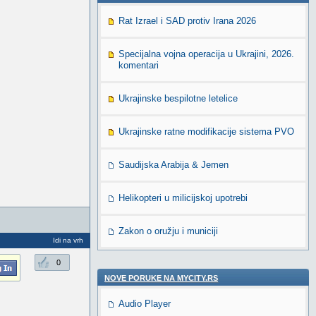
Rat Izrael i SAD protiv Irana 2026
Specijalna vojna operacija u Ukrajini, 2026.
komentari
Ukrajinske bespilotne letelice
Ukrajinske ratne modifikacije sistema PVO
Saudijska Arabija & Jemen
Helikopteri u milicijskoj upotrebi
Zakon o oružju i municiji
Idi na vrh
0
NOVE PORUKE NA MYCITY.RS
Audio Player