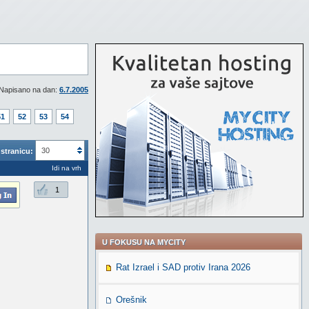
Napisano na dan:
6.7.2005
51
52
53
54
30
stranicu:
Idi na vrh
1
U FOKUSU NA MYCITY
Rat Izrael i SAD protiv Irana 2026
Orešnik