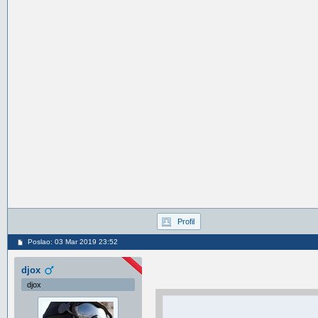
Profil
Poslao: 03 Mar 2019 23:52
djox
djox