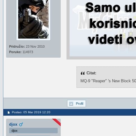
Pridružio:
23 Nov 2010
Poruke:
114973
Citat:
MQ-9 "Reaper" 's New Block 50
Profil
Poslao: 05 Mar 2019 12:20
djox
djox