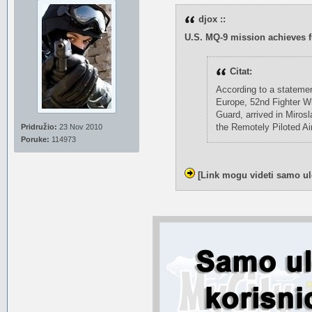
djox ::
U.S. MQ-9 mission achieves fu
Citat:
According to a statemen
Europe, 52nd Fighter W
Guard, arrived in Mirosl
the Remotely Piloted Ai
Pridružio:
23 Nov 2010
Poruke:
114973
[Link mogu videti samo ul