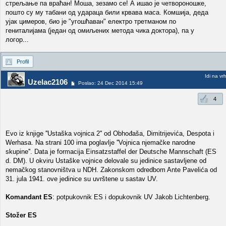
стрељање па враћан! Моша, зезамо се! А ишао је четвороношке,
пошто су му табани од удараца били крвава маса. Комшија, деда
ујак цимеров, био је "угошћаван" електро третманом по
гениталијама (један од омиљених метода чика доктора), па у
логор...
Profil
Idi na vr
Uzelac2106
Poslao: 24 Dec 2014 15:49
4
Evo iz knjige ''Ustaška vojnica 2'' od Obhođaša, Dimitrijevića, Despota i
Werhasa. Na strani 100 ima poglavlje ''Vojnica njemačke narodne
skupine''. Data je formacija Einsatzstaffel der Deutsche Mannschaft (ES
d. DM). U okviru Ustaške vojnice delovale su jedinice sastavljene od
nemačkog stanovništva u NDH. Zakonskom odredbom Ante Pavelića od
31. jula 1941. ove jedinice su uvrštene u sastav UV.
Komandant ES
: potpukovnik ES i dopukovnik UV Jakob Lichtenberg.
Stožer ES