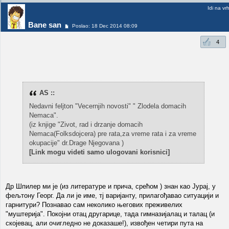
Idi na vr
Bane san
Poslao: 18 Dec 2014 08:09
4
AS ::
Nedavni feljton "Vecernjih novosti" " Zlodela domacih
Nemaca".
(iz knjige "Zivot, rad i drzanje domacih
Nemaca(Folksdojcera) pre rata,za vreme rata i za vreme
okupacije" dr.Drage Njegovana )
[Link mogu videti samo ulogovani korisnici]
Др Шпилер ми је (из литературе и прича, срећом ) знан као Јурај, у
фељтону Георг. Да ли је име, тј варијанту, прилагођавао ситуацији и
гарнитури? Познавао сам неколико његових преживелих
"муштерија". Покојни отац другарице, тада гимназијалац и талац (и
скојевац, али очигледно не доказаше!), извођен четири пута на