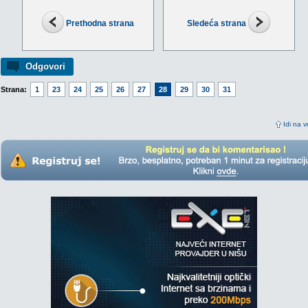
Prethodna strana
Sledeća strana
Odgovori
Strana:
1
23
24
25
26
27
28
29
30
31
Idi na v