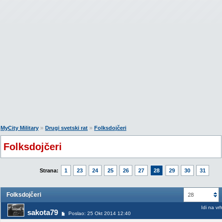
»
»
MyCity Military
Drugi svetski rat
Folksdojčeri
Folksdojčeri
Strana:
1
23
24
25
26
27
28
29
30
31
Folksdojčeri
28
Idi na vr
sakota79
Poslao: 25 Okt 2014 12:40