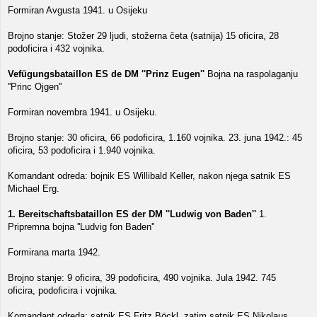
Formiran Avgusta 1941. u Osijeku
Brojno stanje: Stožer 29 ljudi, stožerna četa (satnija) 15 oficira, 28
podoficira i 432 vojnika.
Vefügungsbataillon ES de DM ''Prinz Eugen''
Bojna na raspolaganju
''Princ Ojgen''
Formiran novembra 1941. u Osijeku.
Brojno stanje: 30 oficira, 66 podoficira, 1.160 vojnika. 23. juna 1942.: 45
oficira, 53 podoficira i 1.940 vojnika.
Komandant odreda: bojnik ES Willibald Keller, nakon njega satnik ES
Michael Erg.
1. Bereitschaftsbataillon ES der DM ''Ludwig von Baden''
1.
Pripremna bojna ''Ludvig fon Baden''
Formirana marta 1942.
Brojno stanje: 9 oficira, 39 podoficira, 490 vojnika. Jula 1942. 745
oficira, podoficira i vojnika.
Komandant odreda: satnik ES Fritz Böckl, zatim satnik ES Nikolaus