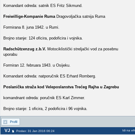
Komandant odreda: satnik ES Fritz Sikmund.
Freiwillige-Kompanie Ruma
Dragovoljačka satnija Ruma
Formirana 8. juna 1942. u Rumi.
Brojno stanje: 124 oficira, podoficira i vojnika.
Radschützenzug z.b.V.
Motociklistički streljački vod za posebnu
uporabu
Formiran 12. februara 1943. u Osijeku.
Komandant odreda: natporučnik ES Erhard Romberg.
Poslanička straža kod Veleposlanstva Trećeg Rajha u Zagrebu
komandnant odreda: poručnik ES Karl Zimmer.
Brojno stanje: 1 oficira, 2 podoficira i 96 vojnika.
Profil
VJ
Idi na vr
Poslao: 31 Jan 2016 06:24