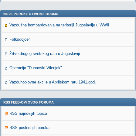
NOVE PORUKE U OVOM FORUMU
Vazdušna bombardovanja na teritoriji Jugoslavije u WWII
Folksdojčeri
Žrtve drugog svetskog rata u Jugoslaviji
Operacija "Dunavski Vilenjak"
Vazduhoplovne akcije u Aprilskom ratu 1941.god.
RSS FEED-OVI OVOG FORUMA
RSS najnovijih topica
RSS poslednjih poruka