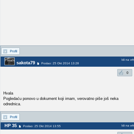
Profil
Idi na vr
sakota79
Poslao: 25 Okt 2014 13:28
0
Hvala
Pogledaću ponovo u dokument koji imam, verovatno piše još neka
odrednica.
Profil
HP 35
Idi na vr
Poslao: 25 Okt 2014 13:55