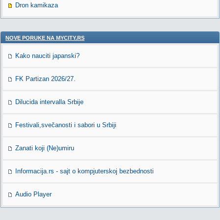
Dron kamikaza
NOVE PORUKE NA MYCITY.RS
Kako nauciti japanski?
FK Partizan 2026/27.
Dilucida intervalla Srbije
Festivali,svečanosti i sabori u Srbiji
Zanati koji (Ne)umiru
Informacija.rs - sajt o kompjuterskoj bezbednosti
Audio Player