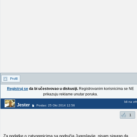
Profil
Registruj se
da bi učestvovao u diskusiji.
Registrovanim korisnicima se NE
prikazuju reklame unutar poruka.
Idi na vr
Jester
Poslao: 25 Okt 2014 12:56
1
Za podatke o zatvorenicima sa područja Jugoslavije, nisam siguran da