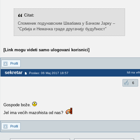
Citat:
Споменик подунавским Швабама у Бачком Јарку –
"Србија и Немачка граде другачију будућност"
[Link mogu videti samo ulogovani korisnici]
Profil
sekretar
Idi na vr
Poslao: 06 Maj 2017 18:57
6
Gospode bože.
Jel ima većih mazohista od nas?
Profil