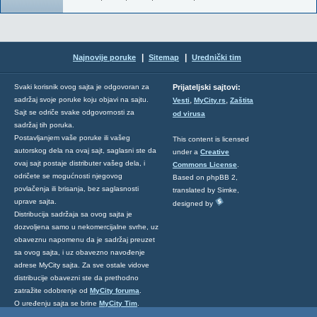
|
|
Najnovije poruke
Sitemap
Urednički tim
Svaki korisnik ovog sajta je odgovoran za
Prijateljski sajtovi:
,
,
sadržaj svoje poruke koju objavi na sajtu.
Vesti
MyCity.rs
Zaštita
Sajt se odriče svake odgovornosti za
od virusa
sadržaj tih poruka.
Postavljanjem vaše poruke ili vašeg
This content is licensed
autorskog dela na ovaj sajt, saglasni ste da
under a
Creative
ovaj sajt postaje distributer vašeg dela, i
Commons License
.
odričete se mogućnosti njegovog
Based on phpBB 2,
povlačenja ili brisanja, bez saglasnosti
translated by Simke,
uprave sajta.
designed by
Distribucija sadržaja sa ovog sajta je
dozvoljena samo u nekomercijalne svrhe, uz
obaveznu napomenu da je sadržaj preuzet
sa ovog sajta, i uz obavezno navođenje
adrese MyCity sajta. Za sve ostale vidove
distribucije obavezni ste da prethodno
zatražite odobrenje od
MyCity foruma
.
O uređenju sajta se brine
MyCity Tim
.
Ukoliko želite da nas kontaktirate kliknite