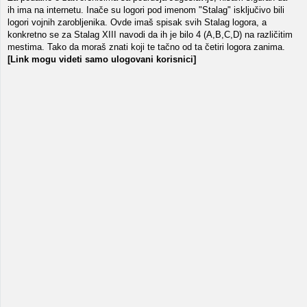
ih ima na internetu. Inače su logori pod imenom "Stalag" isključivo bili
logori vojnih zarobljenika. Ovde imaš spisak svih Stalag logora, a
konkretno se za Stalag XIII navodi da ih je bilo 4 (A,B,C,D) na različitim
mestima. Tako da moraš znati koji te tačno od ta četiri logora zanima.
[Link mogu videti samo ulogovani korisnici]