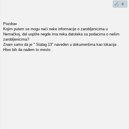
0
Pozdrav
Kojim putem se mogu naći neke informacije o zarobljenicima u
Nemačkoj, dal uopšte negde ima neka datoteka sa podacima o našim
zarobljenicima?
Znam samo da je " Stalag 13" naveden u dokumentima kao lokacija .
Hteo bih da nađem to mesto .