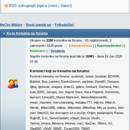
RSS izdvojenjih topica (vesti i članci)
»
»
MyCity Military
Drugi svetski rat
Folksdojčeri
Ko je trenutno na forumu
Ukupno su
3390
korisnika na forumu :: 61 registrovanih, 3
sakrivenih i 3326 gosta :: [
Administrator
] [
Supermoderator
] [
Moderator
] ::
Detaljnije
Najviše korisnika na forumu ikad bilo je
16981
- dana 24 Jun 2026
07:46
Korisnici koji su trenutno na forumu:
Korisnici trenutno na forumu:
acatomic
,
bobor
,
boxbole
,
BOXRR
,
Bubimir
,
Bvp
,
carinko
,
DankoZemun
,
darionis
,
Demi87
,
Denaya
,
djboj
,
djonsule
,
draganl
,
drale12
,
galico
,
Giskard
,
Gitzherai
,
Hitri
,
ivan_8282
,
Jaxupa
,
Jaz
,
Kajzer Soze
,
Koca Popovic
,
komenski
,
laurusri
,
Limeni91
,
Marko Marković
,
MarkoMarkovic86
,
mean_machine
,
mercedesamg
,
metallac777
,
miki kv
,
Milan A.
Nikolic
,
Milan1996
,
milbos
,
Milometer
,
MilosKop
,
Mis uz pusku
,
mist-
mist
,
Mitch22
,
Ne doznajem se u oružje
,
Orijen
,
padamacki
,
Panter
,
RajkoB
,
S-G
,
SamoGledam
,
shlauf
,
Stevan Visoki
,
Tamna_strana_Meseca
,
tritonus
,
vaci
,
VanZan
,
VBoss
,
VJ
,
Vlad000
,
VNVK
,
XBMC
,
Zoran1959
,
79693