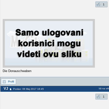
1
Die Donauschwaben
Profil
VJ
Idi na vr
Poslao: 06 Maj 2017 18:45
1