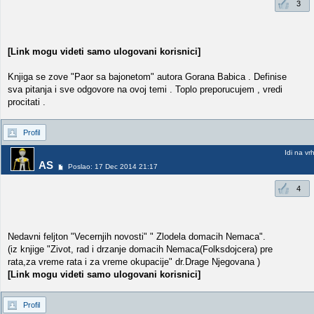
3
[Link mogu videti samo ulogovani korisnici]
Knjiga se zove "Paor sa bajonetom" autora Gorana Babica . Definise
sva pitanja i sve odgovore na ovoj temi . Toplo preporucujem , vredi
procitati .
Profil
Idi na vr
AS
Poslao: 17 Dec 2014 21:17
4
Nedavni feljton "Vecernjih novosti" " Zlodela domacih Nemaca".
(iz knjige "Zivot, rad i drzanje domacih Nemaca(Folksdojcera) pre
rata,za vreme rata i za vreme okupacije" dr.Drage Njegovana )
[Link mogu videti samo ulogovani korisnici]
Profil