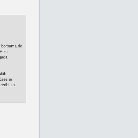
io borbama do
 Peki
igada
skih
opsežne
aredbi za