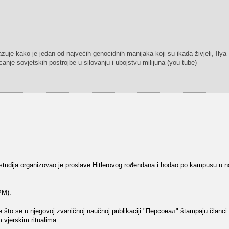
uje kako je jedan od najvećih genocidnih manijaka koji su ikada živjeli, Ilya
anje sovjetskih postrojbe u silovanju i ubojstvu milijuna (you tube)
studija organizovao je proslave Hitlerovog rođendana i hodao po kampusu u na
PM).
me što se u njegovoj zvaničnoj naučnoj publikaciji "Персонал" štampaju članci
m vjerskim ritualima.