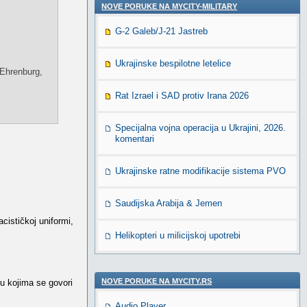
NOVE PORUKE NA MYCITY-MILITARY
G-2 Galeb/J-21 Jastreb
Ukrajinske bespilotne letelice
 Ehrenburg,
Rat Izrael i SAD protiv Irana 2026
Specijalna vojna operacija u Ukrajini, 2026.
komentari
Ukrajinske ratne modifikacije sistema PVO
Saudijska Arabija & Jemen
cističkoj uniformi,
Helikopteri u milicijskoj upotrebi
NOVE PORUKE NA MYCITY.RS
 u kojima se govori
Audio Player