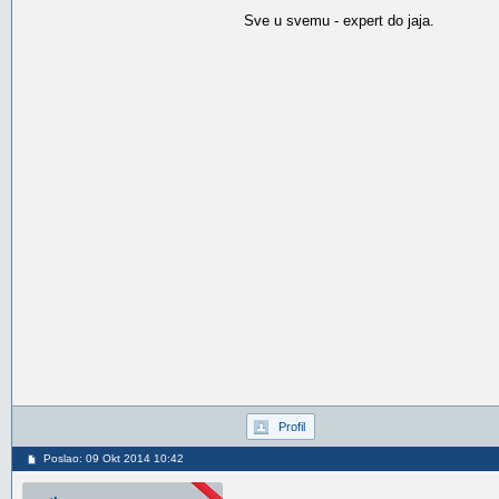
Sve u svemu - expert do jaja.
Profil
Poslao: 09 Okt 2014 10:42