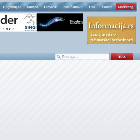
Registruj se
Kantina
Pravilnik
Lista članova
Traži
Pomoć
Marketing