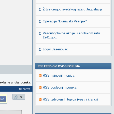
Žrtve drugog svetskog rata u Jugoslaviji
Operacija "Dunavski Vilenjak"
Vazduhoplovne akcije u Aprilskom ratu
1941.god.
Logor Jasenovac
RSS FEED-OVI OVOG FORUMA
RSS najnovijih topica
reklame unutar poruka.
RSS poslednjih poruka
Idi na vrh
0
RSS izdvojenjih topica (vesti i članci)