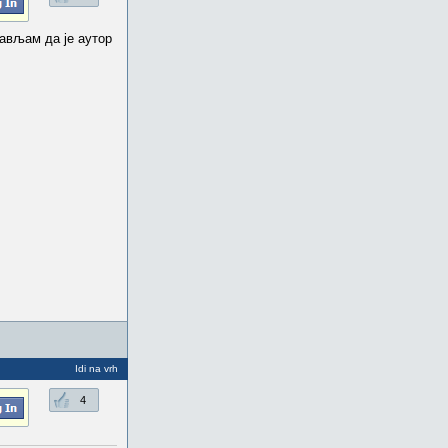
тављам да је аутор
Idi na vrh
4