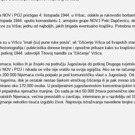
ba NOV i POJ pristigao 4. listopada 1944. u Vršac, odakle je rukovodio borba
 listopada 1944. uputio komandantu 1. armijske grupe NOVJ Peki Dapčeviću, d
kve za Vršac jednu od najboljih, jakih brigada eventualno krajišku. Potrebna m
a su u Vršcu “imali (su) pune ruke posla”, ali “čišćenje Vršca od švapskih sta
storiografija i publicistika donose brojne i opsežne prikaze kako su krajišnici, 
, potkraj 1944. udovoljili Titovoj naredbi za “čišćenje” Vršca.
emaca, koliko ih je živjelo na području Jugoslavije do potkraj Drugoga svjets
 NOV i POJ i nikada se više nije vratilo na svoja ognjišta. Ako se ne računaju
ko 200.000 Nijemaca civila potpalo je pod komunističku vlast u Jugoslaviji. Od
logorima, dok je ostatak nestao tijekom etničkog čišćenja ili je pak morao izb
ernirano oko 170.000 osoba. U poslijeratnim jugoslavenskim koncentracijskim 
 pripadnika njemačke manjine. Do sada je oko 50.000 žrtava poimenično ident
atskih Nijemaca, većina preostalih u zavičaju, internirano je u razdoblju od 
ajmanje nekoliko tisuća izgubilo život. Najnovija istraživanja navedene brojke