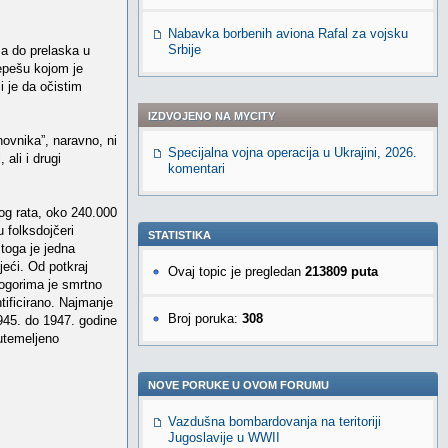
Nabavka borbenih aviona Rafal za vojsku
Srbije
ma do prelaska u
epešu kojom je
i je da očistim
IZDVOJENO NA MYCITY
novnika”, naravno, ni
Specijalna vojna operacija u Ukrajini, 2026.
ali i drugi
komentari
kog rata, oko 240.000
 folksdojčeri
STATISTIKA
 toga je jedna
jeći. Od potkraj
Ovaj topic je pregledan
213809 puta
logorima je smrtno
ificirano. Najmanje
Broj poruka:
308
1945. do 1947. godine
 utemeljeno
NOVE PORUKE U OVOM FORUMU
Vazdušna bombardovanja na teritoriji
Jugoslavije u WWII