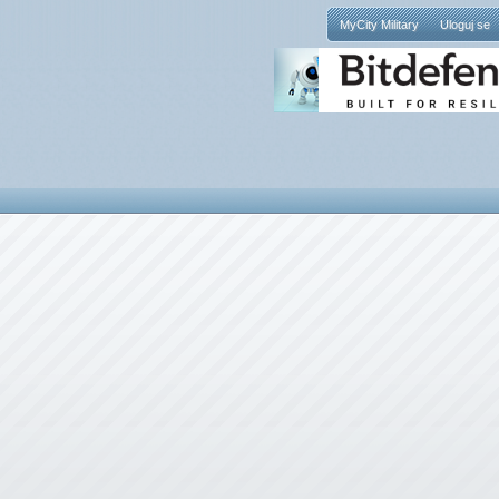
MyCity Military
Uloguj se