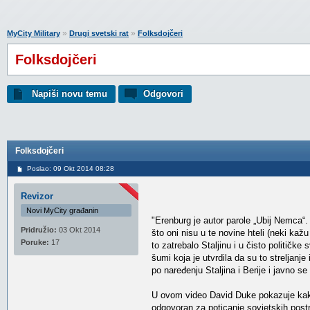
»
»
MyCity Military
Drugi svetski rat
Folksdojčeri
Folksdojčeri
Napiši novu temu
Odgovori
Folksdojčeri
Poslao: 09 Okt 2014 08:28
Revizor
Novi MyCity građanin
"Erenburg je autor parole „Ubij Nemca“. 
Pridružio:
03 Okt 2014
što oni nisu u te novine hteli (neki kaž
Poruke:
17
to zatrebalo Staljinu i u čisto političke
šumi koja je utvrdila da su to streljanj
po naređenju Staljina i Berije i javno se 
U ovom video David Duke pokazuje kako 
odgovoran za poticanje sovjetskih postro