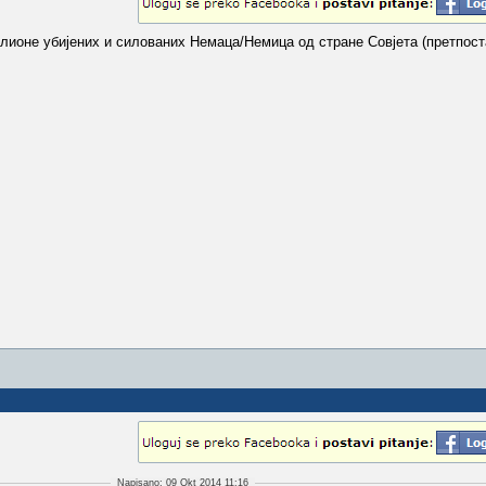
илионе убијених и силованих Немаца/Немица од стране Совјета (претпос
Napisano: 09 Okt 2014 11:16