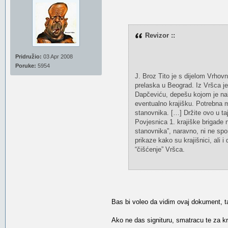
Revizor ::
Pridružio:
03 Apr 2008
Poruke:
5954
J. Broz Tito je s dijelom Vrhov
prelaska u Beograd. Iz Vršca j
Dapčeviću, depešu kojom je nalo
eventualno krajišku. Potrebna 
stanovnika. […] Držite ovo u taj
Povjesnica 1. krajiške brigade 
stanovnika”, naravno, ni ne spom
prikaze kako su krajišnici, ali i 
“čišćenje” Vršca.
Bas bi voleo da vidim ovaj dokument, t
Ako ne das signituru, smatracu te za k