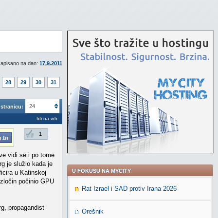
apisano na dan:
17.9.2011
28
29
30
31
24
stranicu:
Idi na vrh
1
ve vidi se i po tome
g je služio kada je
U FOKUSU NA MYCITY
ficira u Katinskoj
j zločin počinio GPU
Rat Izrael i SAD protiv Irana 2026
rg, propagandist
Orešnik