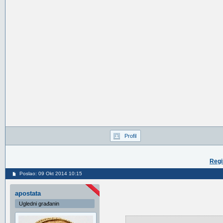
Profil
Regi
Poslao: 09 Okt 2014 10:15
apostata
Ugledni građanin