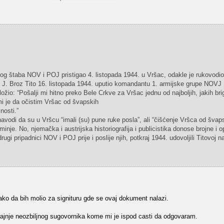
nog štaba NOV i POJ pristigao 4. listopada 1944. u Vršac, odakle je rukovod
e J. Broz Tito 16. listopada 1944. uputio komandantu 1. armijske grupe NOVJ
žio: “Pošalji mi hitno preko Bele Crkve za Vršac jednu od najboljih, jakih br
mi je da očistim Vršac od švapskih
nosti.”
navodi da su u Vršcu “imali (su) pune ruke posla”, ali “čišćenje Vršca od švap
inje. No, njemačka i austrijska historiografija i publicistika donose brojne i 
drugi pripadnici NOV i POJ prije i poslije njih, potkraj 1944. udovoljili Titovoj n
ako da bih molio za signituru gde se ovaj dokument nalazi.
rajnje neozbiljnog sugovornika kome mi je ispod casti da odgovaram.