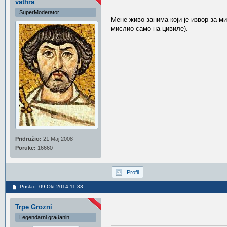
vathra
SuperModerator
Мене живо занима који је извор за м
мислио само на цивиле).
Pridružio:
21 Maj 2008
Poruke:
16660
Profil
Poslao: 09 Okt 2014 11:33
Trpe Grozni
Legendarni građanin