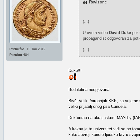
Revizor ::
(...)
U ovom video
David Duke
pokaz
propagandist odgovoran za potic
Pridružio:
13 Jan 2012
(...)
Poruke:
404
Duke!!!
Budaletina neopjevana.
Bivši Veliki čarobnjak KKK, za vrijeme 
veliki prijatelj onog psa Cundela.
Doktorirao na ukrajinskom МАУП-у (IA
A kakav je to univerzitet vidi se po to
kako Jevreji koriste ljudsku krv u svoji