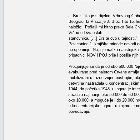
J. Broz Tito je s dijelom Vrhovnog šta
Beograd. Iz Vršca je J. Broz Tito 16.
naložio: “Pošalji mi hitno preko Bele Cr
Vršac od švapskih
stanovnika. […] Držite ovo u tajnosti.”
Povjesnica 1. krajiške brigade navodi d
ne spominje. No, njemačka i austrijska hi
pripadnici NOV i POJ prije i poslije njih
Procjenjuje se da je od oko 500.000 Nij
evakuirano pred naletom Crvene armije i
mobilizirani u razne vojne postrojbe, o
četvrtina nastradala u koncentracijskim 
1944. do početka 1948. u logore je int
stradalo najmanje oko 50.000 do 60.000
oko 10.000, a moguće je i do 20.000 hrv
u koncentracijske logore, u kojima je n
povećavaju.