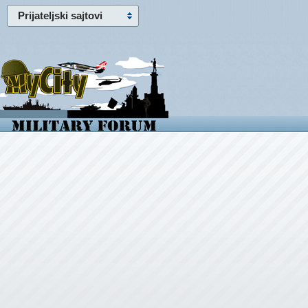
Prijateljski sajtovi