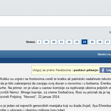
N
Strana:
1
19
20
21
22
23
24
25
26
27
Skokni na 
Koliko su vojnici na frontovima cenili te kratke ali patriotski nadahnute teksto
u da je bilo zabranjeno) da zavijaju svoj duvan u rovovima i u borbama. Erenbur
 svrhe. Na primer, on je ušao u sastav komisije za ispitivanje ubistva poljskih o
e izvršili Nemci. Mnogo kasnije, za vreme Gorbačova, Rusi su priznali da je ta
izvinili Poljskoj. “Novosti”, 22.januar 2014.
je jedan od najvećih genocidnih manijaka koji su ikada živjeli, Ilya Ehrenbu
jbe u silovanju i ubojstvu milijuna (you tube)