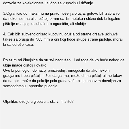
dozvola za kolekcionare i slično za kupovinu i držanje.
3.Ograničio do maksimuma pravo nošenja oružja, gotovo bih zabranio
da neko nosi na ulici pištolj 9 mm sa 15 metaka i slično dok bi legalne
pištolje (manjeg kaliubra) isto ograničio, ali slabije.
4. Čak bih subvencionisao kupovinu oružja od strane države ukinuvši
takse za orušja do 7,65 mm a oni koji hoće skupe strane pištolje, morali
bi da odreše kesu.
Polazim od činejnice da su svi naoružani. I od toga da ko hoće nekog da
ubije imaće oištolj i ovako.
Ovo bi pomoglo i domaćoj proizvodnji, omogućilo da ako nekom
gradjaninu treba pištolj ili želi da ga ima, može d ima pištolj ali ne takav
da sa njim može da pokolje pola grada već koji je sassvim dovoljan za
samoodbranu i sportsko pucanje.
Otprilike, ovo je u globalu... šta vi mislite?