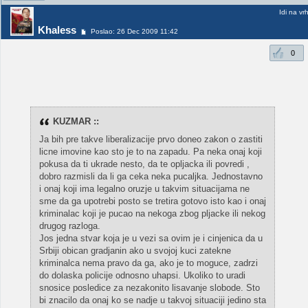
Idi na vr
Khaless
Poslao: 26 Dec 2009 11:42
0
KUZMAR ::
Ja bih pre takve liberalizacije prvo doneo zakon o zastiti
licne imovine kao sto je to na zapadu. Pa neka onaj koji
pokusa da ti ukrade nesto, da te opljacka ili povredi ,
dobro razmisli da li ga ceka neka pucaljka. Jednostavno
i onaj koji ima legalno oruzje u takvim situacijama ne
sme da ga upotrebi posto se tretira gotovo isto kao i onaj
kriminalac koji je pucao na nekoga zbog pljacke ili nekog
drugog razloga.
Jos jedna stvar koja je u vezi sa ovim je i cinjenica da u
Srbiji obican gradjanin ako u svojoj kuci zatekne
kriminalca nema pravo da ga, ako je to moguce, zadrzi
do dolaska policije odnosno uhapsi. Ukoliko to uradi
snosice posledice za nezakonito lisavanje slobode. Sto
bi znacilo da onaj ko se nadje u takvoj situaciji jedino sta