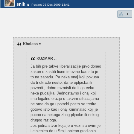
snik
Poslao: 26 Dec 2009 13:41
1
Khaless ::
KUZMAR ::
Ja bih pre takve liberalizacije prvo doneo
zakon o zastiti licne imovine kao sto je
to na zapadu. Pa neka onaj koji pokusa
da ti ukrade nesto, da te opljacka ili
povredi , dobro razmisli da li ga ceka
neka pucaljka. Jednostavno i onaj koji
ima legalno oruzje u takvim situacijama
ne sme da ga upotrebi posto se tretira
gotovo isto kao i onaj kriminalac koji je
pucao na nekoga zbog pljacke ili nekog
drugog razloga.
Jos jedna stvar koja je u vezi sa ovim je
i cinjenica da u Srbiji obican gradjanin