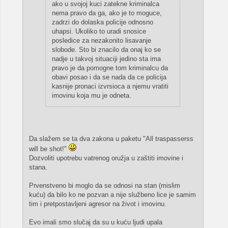
ako u svojoj kuci zatekne kriminalca
nema pravo da ga, ako je to moguce,
zadrzi do dolaska policije odnosno
uhapsi. Ukoliko to uradi snosice
posledice za nezakonito lisavanje
slobode. Sto bi znacilo da onaj ko se
nadje u takvoj situaciji jedino sta ima
pravo je da pomogne tom kriminalcu da
obavi posao i da se nada da ce policija
kasnije pronaci izvrsioca a njemu vratiti
imovinu koja mu je odneta.
Da slažem se ta dva zakona u paketu "All traspasserss
will be shot!"
Dozvoliti upotrebu vatrenog oružja u zaštiti imovine i
stana.
Prvenstveno bi moglo da se odnosi na stan (mislim
kuću) da bilo ko ne pozvan a nije službeno lice je samim
tim i pretpostavljeni agresor na život i imovinu.
Evo imali smo slučaj da su u kuću ljudi upala