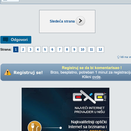
Sledeća strana
Odgovori
Strana:
1
2
3
4
5
6
7
8
9
10
11
12
Idi na v