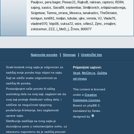
Pauljxxx
,
pera bager
,
Pewac21
,
RajkoB
,
rakivan
,
raptorsi
,
RD84
,
sajorg
,
sasics
,
Sava89
,
septembar
,
Smiljkovich
,
srbijaiznadsvega
,
Szigetwar
,
Tamna_strana_Meseca
,
tanakadzo
,
TheDictator
,
tomigun
,
toni061
,
tooljan
,
tubular
,
ujke
,
vensla
,
VJ
,
Vlada76
,
vladimir070
,
Vojo06
,
vuksa72
,
wize
,
xAlex2
,
Zjmc
,
zmajbre
,
zokizemun
,
ZZZ
,
|_MeD_|
,
Žrnov
,
800077
|
|
Najnovije poruke
Sitemap
Urednički tim
Svaki korisnik ovog sajta je odgovoran za
Prijateljski sajtovi:
,
,
sadržaj svoje poruke koju objavi na sajtu.
Vesti
MyCity.rs
Zaštita
Sajt se odriče svake odgovornosti za
od virusa
sadržaj tih poruka.
Postavljanjem vaše poruke ili vašeg
This content is licensed
autorskog dela na ovaj sajt, saglasni ste da
under a
Creative
ovaj sajt postaje distributer vašeg dela, i
Commons License
.
odričete se mogućnosti njegovog
Based on phpBB 2,
povlačenja ili brisanja, bez saglasnosti
translated by Simke,
uprave sajta.
designed by
Distribucija sadržaja sa ovog sajta je
dozvoljena samo u nekomercijalne svrhe, uz
obaveznu napomenu da je sadržaj preuzet