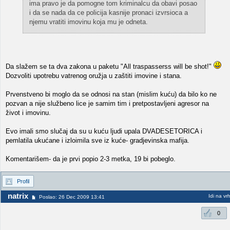
ima pravo je da pomogne tom kriminalcu da obavi posao
i da se nada da ce policija kasnije pronaci izvrsioca a
njemu vratiti imovinu koja mu je odneta.
Da slažem se ta dva zakona u paketu "All traspasserss will be shot!"
Dozvoliti upotrebu vatrenog oružja u zaštiti imovine i stana.
Prvenstveno bi moglo da se odnosi na stan (mislim kuću) da bilo ko ne
pozvan a nije službeno lice je samim tim i pretpostavljeni agresor na
život i imovinu.
Evo imali smo slučaj da su u kuću ljudi upala DVADESETORICA i
pemlatila ukućane i izloimila sve iz kuće- gradjevinska mafija.
Komentarišem- da je prvi popio 2-3 metka, 19 bi pobeglo.
Profil
natrix
Idi na vr
Poslao: 26 Dec 2009 13:41
0