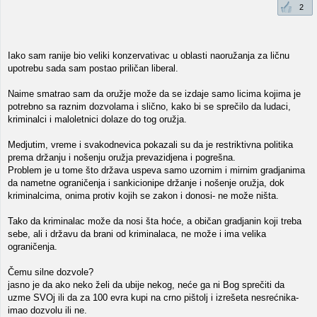
2
Iako sam ranije bio veliki konzervativac u oblasti naoružanja za ličnu
upotrebu sada sam postao priličan liberal.
Naime smatrao sam da oružje može da se izdaje samo licima kojima je
potrebno sa raznim dozvolama i slično, kako bi se sprečilo da ludaci,
kriminalci i maloletnici dolaze do tog oružja.
Medjutim, vreme i svakodnevica pokazali su da je restriktivna politika
prema držanju i nošenju oružja prevazidjena i pogrešna.
Problem je u tome što država uspeva samo uzornim i mirnim gradjanima
da nametne ograničenja i sankicionipe držanje i nošenje oružja, dok
kriminalcima, onima protiv kojih se zakon i donosi- ne može ništa.
Tako da kriminalac može da nosi šta hoće, a običan gradjanin koji treba
sebe, ali i državu da brani od kriminalaca, ne može i ima velika
ograničenja.
Čemu silne dozvole?
jasno je da ako neko želi da ubije nekog, neće ga ni Bog sprečiti da
uzme SVOj ili da za 100 evra kupi na crno pištolj i izrešeta nesrećnika-
imao dozvolu ili ne.