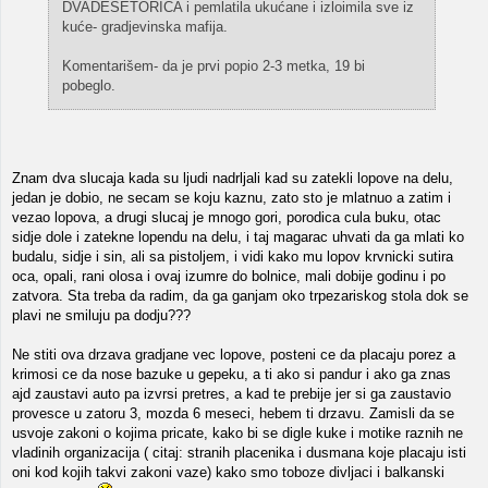
DVADESETORICA i pemlatila ukućane i izloimila sve iz
kuće- gradjevinska mafija.
Komentarišem- da je prvi popio 2-3 metka, 19 bi
pobeglo.
Znam dva slucaja kada su ljudi nadrljali kad su zatekli lopove na delu,
jedan je dobio, ne secam se koju kaznu, zato sto je mlatnuo a zatim i
vezao lopova, a drugi slucaj je mnogo gori, porodica cula buku, otac
sidje dole i zatekne lopendu na delu, i taj magarac uhvati da ga mlati ko
budalu, sidje i sin, ali sa pistoljem, i vidi kako mu lopov krvnicki sutira
oca, opali, rani olosa i ovaj izumre do bolnice, mali dobije godinu i po
zatvora. Sta treba da radim, da ga ganjam oko trpezariskog stola dok se
plavi ne smiluju pa dodju???
Ne stiti ova drzava gradjane vec lopove, posteni ce da placaju porez a
krimosi ce da nose bazuke u gepeku, a ti ako si pandur i ako ga znas
ajd zaustavi auto pa izvrsi pretres, a kad te prebije jer si ga zaustavio
provesce u zatoru 3, mozda 6 meseci, hebem ti drzavu. Zamisli da se
usvoje zakoni o kojima pricate, kako bi se digle kuke i motike raznih ne
vladinih organizacija ( citaj: stranih placenika i dusmana koje placaju isti
oni kod kojih takvi zakoni vaze) kako smo toboze divljaci i balkanski