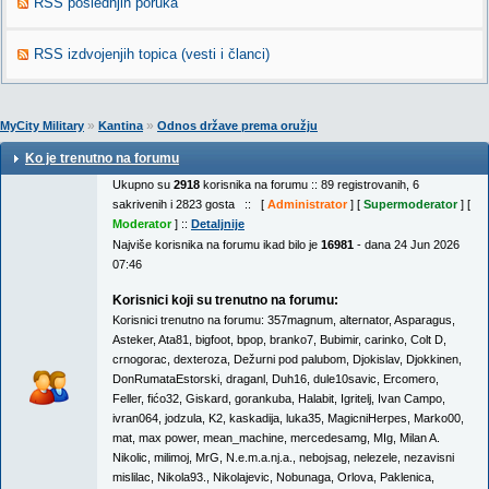
RSS poslednjih poruka
RSS izdvojenjih topica (vesti i članci)
»
»
MyCity Military
Kantina
Odnos države prema oružju
Ko je trenutno na forumu
Ukupno su
2918
korisnika na forumu :: 89 registrovanih, 6
sakrivenih i 2823 gosta :: [
Administrator
] [
Supermoderator
] [
Moderator
] ::
Detaljnije
Najviše korisnika na forumu ikad bilo je
16981
- dana 24 Jun 2026
07:46
Korisnici koji su trenutno na forumu:
Korisnici trenutno na forumu:
357magnum
,
alternator
,
Asparagus
,
Asteker
,
Ata81
,
bigfoot
,
bpop
,
branko7
,
Bubimir
,
carinko
,
Colt D
,
crnogorac
,
dexteroza
,
Dežurni pod palubom
,
Djokislav
,
Djokkinen
,
DonRumataEstorski
,
draganl
,
Duh16
,
dule10savic
,
Ercomero
,
Feller
,
fićo32
,
Giskard
,
gorankuba
,
Halabit
,
Igritelj
,
Ivan Campo
,
ivran064
,
jodzula
,
K2
,
kaskadija
,
luka35
,
MagicniHerpes
,
Marko00
,
mat
,
max power
,
mean_machine
,
mercedesamg
,
MIg
,
Milan A.
Nikolic
,
milimoj
,
MrG
,
N.e.m.a.nj.a.
,
nebojsag
,
nelezele
,
nezavisni
mislilac
,
Nikola93.
,
Nikolajevic
,
Nobunaga
,
Orlova
,
Paklenica
,