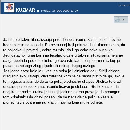
Idi na vr
KUZMAR
Poslao: 26 Dec 2009 11:09
3
Ja bih pre takve liberalizacije prvo doneo zakon o zastiti licne imovine
kao sto je to na zapadu. Pa neka onaj koji pokusa da ti ukrade nesto, da
te opljacka ili povredi , dobro razmisli da li ga ceka neka pucaljka.
Jednostavno i onaj koji ima legalno oruzje u takvim situacijama ne sme
da ga upotrebi posto se tretira gotovo isto kao i onaj kriminalac koji je
pucao na nekoga zbog pljacke ili nekog drugog razloga.
Jos jedna stvar koja je u vezi sa ovim je i cinjenica da u Srbiji obican
gradjanin ako u svojoj kuci zatekne kriminalca nema pravo da ga, ako je
to moguce, zadrzi do dolaska policije odnosno uhapsi. Ukoliko to uradi
snosice posledice za nezakonito lisavanje slobode. Sto bi znacilo da
onaj ko se nadje u takvoj situaciji jedino sta ima pravo je da pomogne
tom kriminalcu da obavi posao i da se nada da ce policija kasnije
pronaci izvrsioca a njemu vratiti imovinu koja mu je odneta.