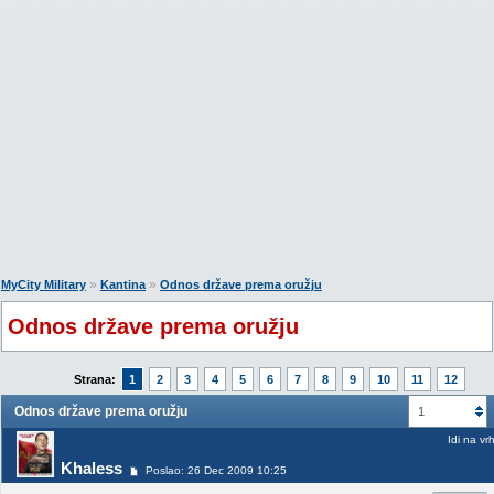
»
»
MyCity Military
Kantina
Odnos države prema oružju
Odnos države prema oružju
Strana:
1
2
3
4
5
6
7
8
9
10
11
12
Odnos države prema oružju
1
Idi na vr
Khaless
Poslao: 26 Dec 2009 10:25