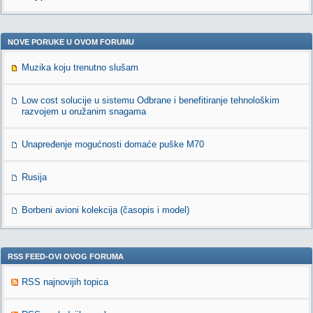
NOVE PORUKE U OVOM FORUMU
Muzika koju trenutno slušam
Low cost solucije u sistemu Odbrane i benefitiranje tehnološkim
razvojem u oružanim snagama
Unapređenje mogućnosti domaće puške M70
Rusija
Borbeni avioni kolekcija (časopis i model)
RSS FEED-OVI OVOG FORUMA
RSS najnovijih topica