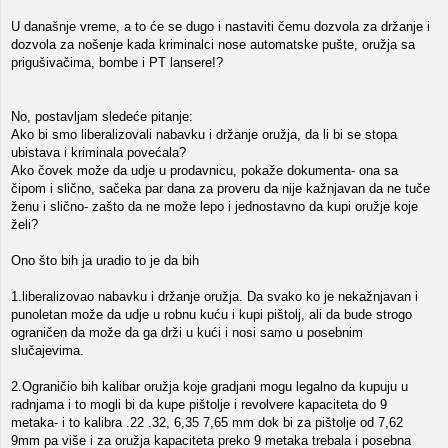
U današnje vreme, a to će se dugo i nastaviti čemu dozvola za držanje i
dozvola za nošenje kada kriminalci nose automatske pušte, oružja sa
prigušivačima, bombe i PT lansere!?
No, postavljam sledeće pitanje:
Ako bi smo liberalizovali nabavku i držanje oružja, da li bi se stopa
ubistava i kriminala povećala?
Ako čovek može da udje u prodavnicu, pokaže dokumenta- ona sa
čipom i slično, sačeka par dana za proveru da nije kažnjavan da ne tuče
ženu i slično- zašto da ne može lepo i jednostavno da kupi oružje koje
želi?
Ono što bih ja uradio to je da bih
1.liberalizovao nabavku i držanje oružja. Da svako ko je nekažnjavan i
punoletan može da udje u robnu kuću i kupi pištolj, ali da bude strogo
ograničen da može da ga drži u kući i nosi samo u posebnim
slučajevima.
2.Ograničio bih kalibar oružja koje gradjani mogu legalno da kupuju u
radnjama i to mogli bi da kupe pištolje i revolvere kapaciteta do 9
metaka- i to kalibra .22 .32, 6,35 7,65 mm dok bi za pištolje od 7,62
9mm pa više i za oružja kapaciteta preko 9 metaka trebala i posebna