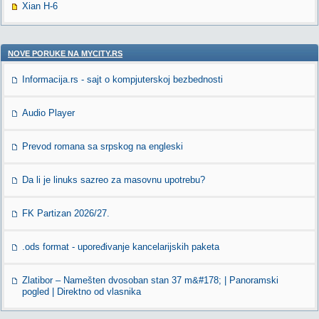
Xian H-6
NOVE PORUKE NA MYCITY.RS
Informacija.rs - sajt o kompjuterskoj bezbednosti
Audio Player
Prevod romana sa srpskog na engleski
Da li je linuks sazreo za masovnu upotrebu?
FK Partizan 2026/27.
.ods format - upoređivanje kancelarijskih paketa
Zlatibor – Namešten dvosoban stan 37 m&#178; | Panoramski
pogled | Direktno od vlasnika