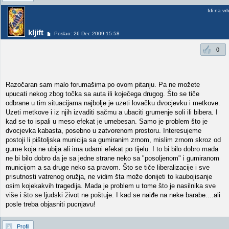
Idi na vr
kljift
Poslao: 26 Dec 2009 15:58
0
Razočaran sam malo forumašima po ovom pitanju. Pa ne možete
upucati nekog zbog točka sa auta ili koječega drugog. Što se tiče
odbrane u tim situacijama najbolje je uzeti lovačku dvocjevku i metkove.
Uzeti metkove i iz njih izvaditi sačmu a ubaciti grumenje soli ili bibera. I
kad se to ispali u meso efekat je urnebesan. Samo je problem što je
dvocjevka kabasta, posebno u zatvorenom prostoru. Interesujeme
postoji li pištoljska municija sa gumiranim zrnom, mislim zrnom skroz od
gume koja ne ubija ali ima udarni efekat po tijelu. I to bi bilo dobro mada
ne bi bilo dobro da je sa jedne strane neko sa "posoljenom" i gumiranom
municijom a sa druge neko sa pravom. Što se tiče liberalizacije i sve
prisutnosti vatrenog oružja, ne vidim šta može donijeti to kaubojisanje
osim kojekakvih tragedija. Mada je problem u tome što je nasilnika sve
više i što se ljudski život ne poštuje. I kad se naiđe na neke barabe....ali
posle treba objasniti pucnjavu!
Profil