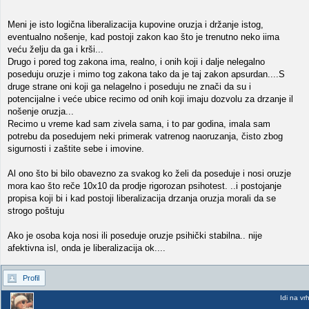
Meni je isto logična liberalizacija kupovine oruzja i držanje istog,
eventualno nošenje, kad postoji zakon kao što je trenutno neko iima
veću želju da ga i krši...
Drugo i pored tog zakona ima, realno, i onih koji i dalje nelegalno
poseduju oruzje i mimo tog zakona tako da je taj zakon apsurdan....S
druge strane oni koji ga nelagelno i poseduju ne znači da su i
potencijalne i veće ubice recimo od onih koji imaju dozvolu za drzanje il
nošenje oruzja...
Recimo u vreme kad sam zivela sama, i to par godina, imala sam
potrebu da posedujem neki primerak vatrenog naoruzanja, čisto zbog
sigurnosti i zaštite sebe i imovine.
Al ono što bi bilo obavezno za svakog ko želi da poseduje i nosi oruzje
mora kao što reče 10x10 da prodje rigorozan psihotest. ..i postojanje
propisa koji bi i kad postoji liberalizacija drzanja oruzja morali da se
strogo poštuju
Ako je osoba koja nosi ili poseduje oruzje psihički stabilna.. nije
afektivna isl, onda je liberalizacija ok....
Profil
Idi na vr