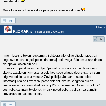
neandertalci.
Moze li da se pokrene kakva peticija za izmene zakona?
Profil
Idi na vr
KUZMAR
Poslao: 26 Dec 2009 13:55
0
I mom kraju je tokom septembra i oktobra bilo toliko pljacki, provala i
cega sve ne da su ljudi poceli da prezaju od svega. A imam utisak da su
svi spavali otvorenih ociju.
Pitao sam i pandure ali i sudiju Opstinskog suda sta sme da se uradi
ukoliko zateknem krimosa na delu kod sebe u kuci, dvoristu... Isti sam
odgovor odbio na oba mesta> Zovi policiju. Jos am u sudu dobio
informaciju da ne zovem 92 posto dok oni jave iz Beograda prolazi
vreme nego da zovem direktan broj PS u Lazarevcu. Drzavo, ima li te?
Jos treba da imam telefonski imenik pored sebe a valjda i da zamolim
provalnika da saceka policiju.
Profil