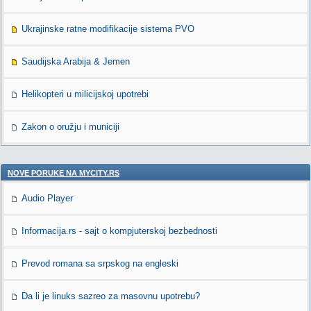
Ukrajinske ratne modifikacije sistema PVO
Saudijska Arabija & Jemen
Helikopteri u milicijskoj upotrebi
Zakon o oružju i municiji
NOVE PORUKE NA MYCITY.RS
Audio Player
Informacija.rs - sajt o kompjuterskoj bezbednosti
Prevod romana sa srpskog na engleski
Da li je linuks sazreo za masovnu upotrebu?