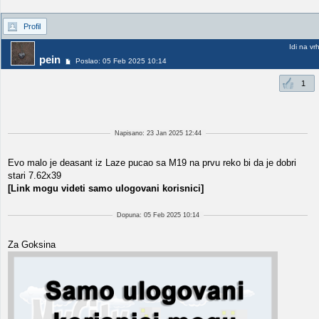
Profil
Idi na vr
pein
Poslao: 05 Feb 2025 10:14
1
Napisano: 23 Jan 2025 12:44
Evo malo je deasant iz Laze pucao sa M19 na prvu reko bi da je dobri
stari 7.62x39
[Link mogu videti samo ulogovani korisnici]
Dopuna: 05 Feb 2025 10:14
Za Goksina