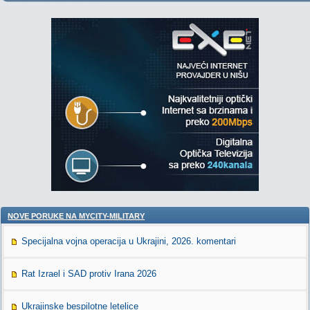
NOVE PORUKE NA MYCITY-MILITARY
Specijalna vojna operacija u Ukrajini, 2026. komentari
Rat Izrael i SAD protiv Irana 2026
Ukrajinske bespilotne letelice