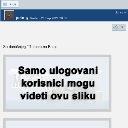
Profil
Idi na vr
pein
Poslao: 20 Sep 2024 20:56
0
Sa današnjeg TT zbora na Bataji