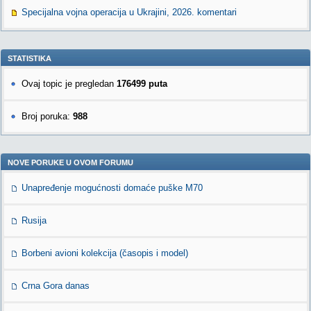
Specijalna vojna operacija u Ukrajini, 2026. komentari
STATISTIKA
Ovaj topic je pregledan
176499 puta
Broj poruka:
988
NOVE PORUKE U OVOM FORUMU
Unapređenje mogućnosti domaće puške M70
Rusija
Borbeni avioni kolekcija (časopis i model)
Crna Gora danas