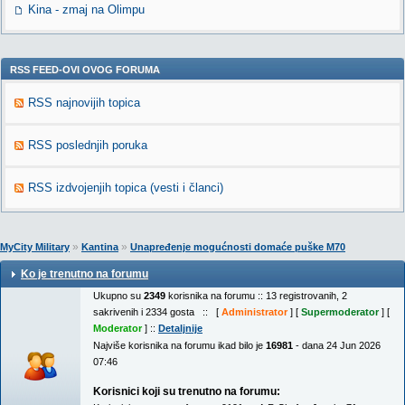
Kina - zmaj na Olimpu
RSS FEED-OVI OVOG FORUMA
RSS najnovijih topica
RSS poslednjih poruka
RSS izdvojenjih topica (vesti i članci)
»
»
MyCity Military
Kantina
Unapređenje mogućnosti domaće puške M70
Ko je trenutno na forumu
Ukupno su
2349
korisnika na forumu :: 13 registrovanih, 2
sakrivenih i 2334 gosta :: [
Administrator
] [
Supermoderator
] [
Moderator
] ::
Detaljnije
Najviše korisnika na forumu ikad bilo je
16981
- dana 24 Jun 2026
07:46
Korisnici koji su trenutno na forumu: