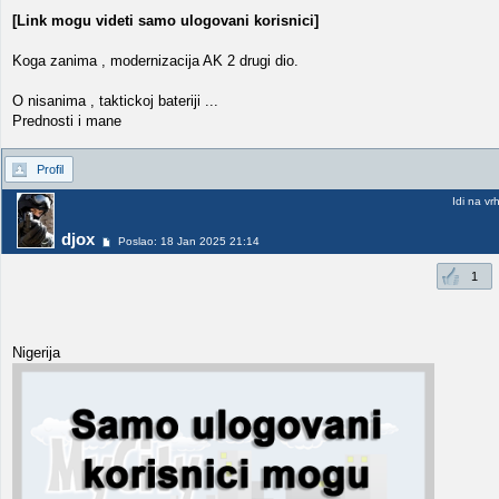
[Link mogu videti samo ulogovani korisnici]
Koga zanima , modernizacija AK 2 drugi dio.
O nisanima , taktickoj bateriji ...
Prednosti i mane
Profil
Idi na vr
djox
Poslao: 18 Jan 2025 21:14
1
Nigerija