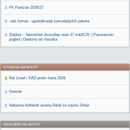
FK Partizan 2026/27.
.ods format - upoređivanje kancelarijskih paketa
Zlatibor – Namešten dvosoban stan 37 m&#178; | Panoramski
pogled | Direktno od vlasnika
U FOKUSU NA MYCITY
Rat Izrael i SAD protiv Irana 2026
Orešnik
Nabavka borbenih aviona Rafal za vojsku Srbije
IZDVOJENO NA MYCITY