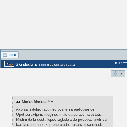
Profil
Idi na vr
Skrabalo
Poslao: 20 Sep 2024 18:11
0
Marko Marković ::
Ako sam dobro razumeo ova je
za padobrance
.
Opet ponavljam, mogli su malo da porade na estetici.
Mislim da bi dosta lepše izgledala da poklopac profilišu
kao kod morane i zamene prednji rukohvat sa mlock.