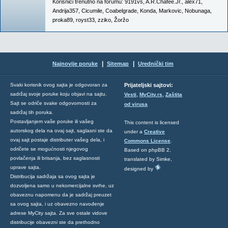
Korisnici trenutno na forumu:
9191vs
,
A.R.Chafee.Jr.
,
alex71
,
Andrija357
,
Cicumile
,
Coabelgrade
,
Konda
,
Markovic
,
Nobunaga
,
proka89
,
royst33
,
zziko
,
Žoržo
|
|
Najnovije poruke
Sitemap
Urednički tim
Svaki korisnik ovog sajta je odgovoran za
Prijateljski sajtovi:
,
,
sadržaj svoje poruke koju objavi na sajtu.
Vesti
MyCity.rs
Zaštita
Sajt se odriče svake odgovornosti za
od virusa
sadržaj tih poruka.
Postavljanjem vaše poruke ili vašeg
This content is licensed
autorskog dela na ovaj sajt, saglasni ste da
under a
Creative
ovaj sajt postaje distributer vašeg dela, i
Commons License
.
odričete se mogućnosti njegovog
Based on phpBB 2,
povlačenja ili brisanja, bez saglasnosti
translated by Simke,
uprave sajta.
designed by
Distribucija sadržaja sa ovog sajta je
dozvoljena samo u nekomercijalne svrhe, uz
obaveznu napomenu da je sadržaj preuzet
sa ovog sajta, i uz obavezno navođenje
adrese MyCity sajta. Za sve ostale vidove
distribucije obavezni ste da prethodno