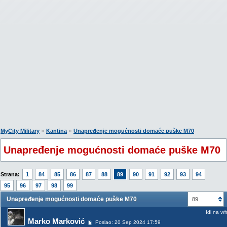
»
»
MyCity Military
Kantina
Unapređenje mogućnosti domaće puške M70
Unapređenje mogućnosti domaće puške M70
Strana:
1
84
85
86
87
88
89
90
91
92
93
94
95
96
97
98
99
Unapređenje mogućnosti domaće puške M70
89
Idi na vr
Marko Marković
Poslao: 20 Sep 2024 17:59