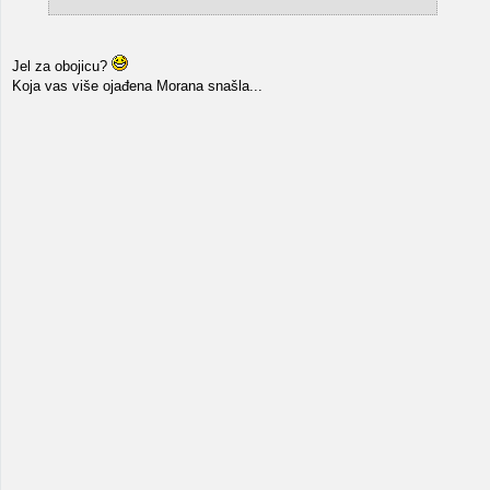
Jel za obojicu?
Koja vas više ojađena Morana snašla...