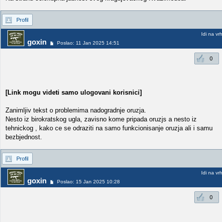
Profil
Idi na vr
goxin
Poslao: 11 Jan 2025 14:51
0
[Link mogu videti samo ulogovani korisnici]
Zanimljiv tekst o problemima nadogradnje oruzja.
Nesto iz birokratskog ugla, zavisno kome pripada oruzjs a nesto iz
tehnickog , kako ce se odraziti na samo funkcionisanje oruzja ali i samu
bezbjednost.
Profil
Idi na vr
goxin
Poslao: 15 Jan 2025 10:28
0