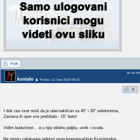
Profil
Idi na vr
kuntalo
Poslao: 21 Sep 2024 08:11
3
I dok ceo svet misli da je uber-taktičan sa 45° i 30° selektorima,
Zastava ih opet sve prešišala - 15° bato!
Vidim budućnost... a u njoj rafalnu paljbu, uvek i svuda.
Na stranu celokupna jadnost ovog kragujevačkog Kvazimodoa.