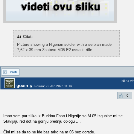
Citat:
Picture showing a Nigerian soldier with a serbian made
7,62 x 39 mm Zastava M05 E2 assault rifle.
Profil
Idi na vr
goxin
Poslao: 22 Jan 2025 11:16
0
Imao sam par slika iz Burkina Faso i Nigerije sa M 05 izgubise mi se.
Stavljaju red dot na gornju prednju oblogu ....
Čini mi se da to ne ide bas tako na m 05 bez dorade.