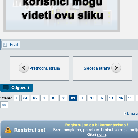
Profil
Prethodna strana
Sledeća strana
Odgovori
Strana:
1
84
85
86
87
88
89
90
91
92
93
94
95
99
Idi na v