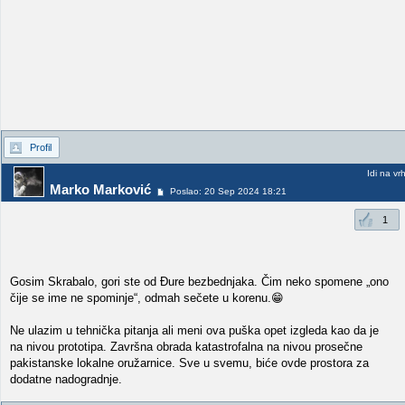
Profil
Idi na vr
Marko Marković
Poslao: 20 Sep 2024 18:21
1
Gosim Skrabalo, gori ste od Đure bezbednjaka. Čim neko spomene „ono
čije se ime ne spominje“, odmah sečete u korenu.😁
Ne ulazim u tehnička pitanja ali meni ova puška opet izgleda kao da je
na nivou prototipa. Završna obrada katastrofalna na nivou prosečne
pakistanske lokalne oružarnice. Sve u svemu, biće ovde prostora za
dodatne nadogradnje.