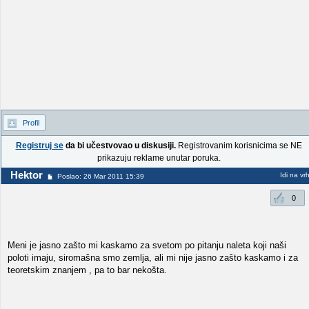
Profil
Registruj se
da bi učestvovao u diskusiji.
Registrovanim korisnicima se NE
prikazuju reklame unutar poruka.
Hektor
Idi na vr
Poslao: 26 Mar 2011 15:39
0
Meni je jasno zašto mi kaskamo za svetom po pitanju naleta koji naši
poloti imaju, siromašna smo zemlja, ali mi nije jasno zašto kaskamo i za
teoretskim znanjem , pa to bar nekošta.