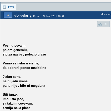
Profil
Idi na vr
sivisoko
Poslao: 26 Mar 2011 18:32
0
Pesmu pevam,
palom generalu,
sto za nas je , polozio glavu
Vinuo se nebu u visine,
da odbrani ponos otadzbine
Jedan soko,
na hiljadu vrana,
pa tu nije , bilo ni megdana
Biti junak,
imal ista jace,
za takvim covekom,
zemlja neka place