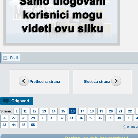
Profil
Prethodna strana
Sledeća strana
Odgovori
Strana:
1
11
12
13
14
15
16
17
18
19
20
21
22
26
27
28
29
30
31
32
33
34
35
36
37
38
39
4
43
44
45
55
Idi na v