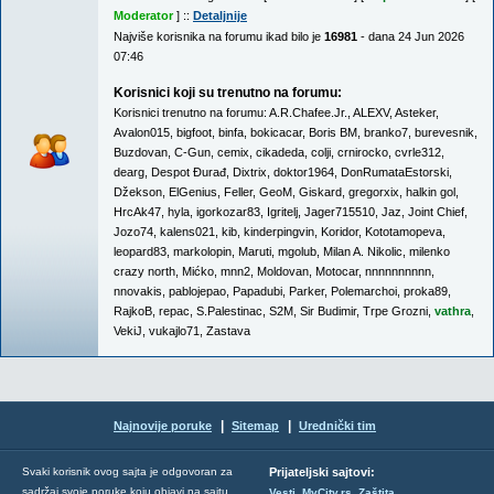
Moderator
] ::
Detaljnije
Najviše korisnika na forumu ikad bilo je
16981
- dana 24 Jun 2026
07:46
Korisnici koji su trenutno na forumu:
Korisnici trenutno na forumu:
A.R.Chafee.Jr.
,
ALEXV
,
Asteker
,
Avalon015
,
bigfoot
,
binfa
,
bokicacar
,
Boris BM
,
branko7
,
burevesnik
,
Buzdovan
,
C-Gun
,
cemix
,
cikadeda
,
colji
,
crnirocko
,
cvrle312
,
dearg
,
Despot Đurađ
,
Dixtrix
,
doktor1964
,
DonRumataEstorski
,
Džekson
,
ElGenius
,
Feller
,
GeoM
,
Giskard
,
gregorxix
,
halkin gol
,
HrcAk47
,
hyla
,
igorkozar83
,
Igritelj
,
Jager715510
,
Jaz
,
Joint Chief
,
Jozo74
,
kalens021
,
kib
,
kinderpingvin
,
Koridor
,
Kototamopeva
,
leopard83
,
markolopin
,
Maruti
,
mgolub
,
Milan A. Nikolic
,
milenko
crazy north
,
Mićko
,
mnn2
,
Moldovan
,
Motocar
,
nnnnnnnnnn
,
nnovakis
,
pablojepao
,
Papadubi
,
Parker
,
Polemarchoi
,
proka89
,
RajkoB
,
repac
,
S.Palestinac
,
S2M
,
Sir Budimir
,
Trpe Grozni
,
vathra
,
VekiJ
,
vukajlo71
,
Zastava
|
|
Najnovije poruke
Sitemap
Urednički tim
Svaki korisnik ovog sajta je odgovoran za
Prijateljski sajtovi:
,
,
sadržaj svoje poruke koju objavi na sajtu.
Vesti
MyCity.rs
Zaštita