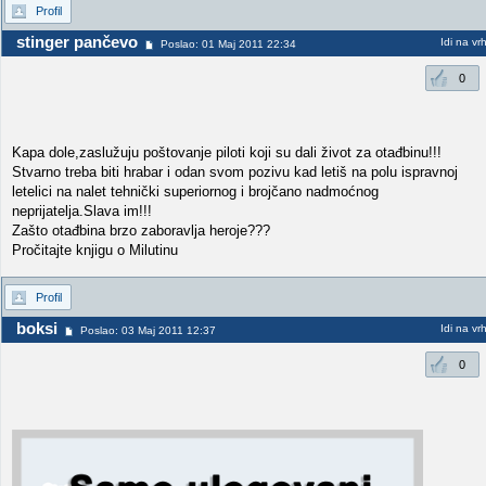
Profil
stinger pančevo
Idi na vr
Poslao: 01 Maj 2011 22:34
0
Kapa dole,zaslužuju poštovanje piloti koji su dali život za otađbinu!!!
Stvarno treba biti hrabar i odan svom pozivu kad letiš na polu ispravnoj
letelici na nalet tehnički superiornog i brojčano nadmoćnog
neprijatelja.Slava im!!!
Zašto otađbina brzo zaboravlja heroje???
Pročitajte knjigu o Milutinu
Profil
boksi
Idi na vr
Poslao: 03 Maj 2011 12:37
0