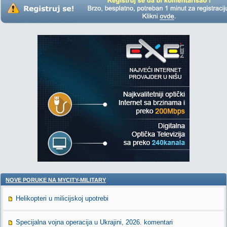
NOVE PORUKE NA MYCITY-MILITARY
Helikopteri u milicijskoj upotrebi
Specijalna vojna operacija u Ukrajini, 2026. komentari