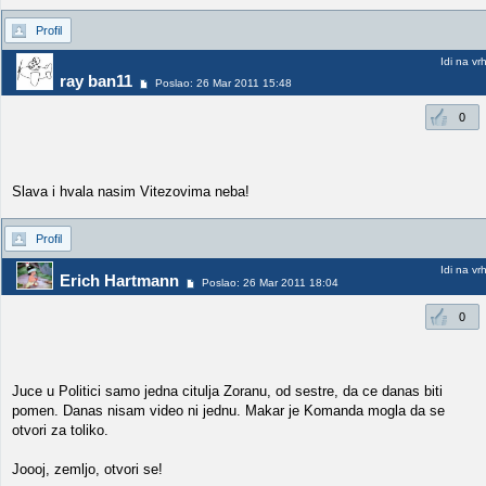
Profil
Idi na vr
ray ban11
Poslao: 26 Mar 2011 15:48
0
Slava i hvala nasim Vitezovima neba!
Profil
Idi na vr
Erich Hartmann
Poslao: 26 Mar 2011 18:04
0
Juce u Politici samo jedna citulja Zoranu, od sestre, da ce danas biti
pomen. Danas nisam video ni jednu. Makar je Komanda mogla da se
otvori za toliko.
Joooj, zemljo, otvori se!