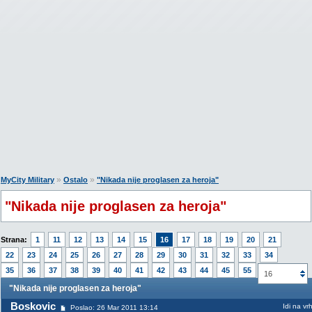
»
»
MyCity Military
Ostalo
"Nikada nije proglasen za heroja"
"Nikada nije proglasen za heroja"
Strana:
1
11
12
13
14
15
16
17
18
19
20
21
22
23
24
25
26
27
28
29
30
31
32
33
34
35
36
37
38
39
40
41
42
43
44
45
55
16
"Nikada nije proglasen za heroja"
Boskovic
Idi na vr
Poslao: 26 Mar 2011 13:14