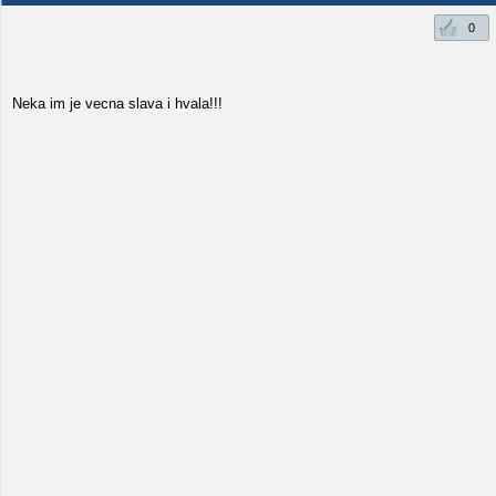
0
Neka im je vecna slava i hvala!!!