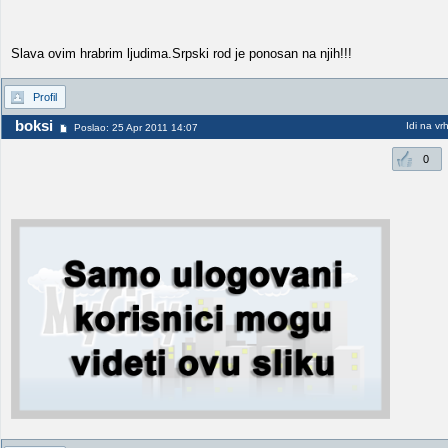
Slava ovim hrabrim ljudima.Srpski rod je ponosan na njih!!!
Profil
boksi
Idi na vr
Poslao: 25 Apr 2011 14:07
0