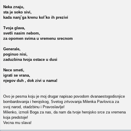
Neka znaju,
sta je soko sivi,
kada nanj`ga krenu kol´ko ih prezivi
Tvoja glava,
svetli nasim nebom,
za opomen svima u vremenu srecnom
Generale,
poginuo nisi,
zaduzbina tvoja ostace u dusi
Nece smeti,
igrati se vrana,
njegov duh , dok zivi u nama!
Ovo je pesma koju je moj drugar napisao povodom dvanaestogodisnjice
bombardovanja i herojskog, Svetog zrtvovanja Milenka Pavlovica za
svoj narod, otadzbinu i Pravoslavlje!
Milenko, izmoli Boga za nas, da nam da tvoje herojsko srce za vremena
koja predstoje!
Vecna mu slava!