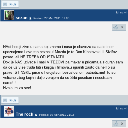
Profil
Idi na vr
sezan
Poslao: 27 Mar 2011 01:05
0
NAsi heroji zive u nama koj znamo i nasa je obaveza da sa istinom
upoznajemo i ove sto neznaju! Mozda je to Don Kihotovski ili Sizifov
posao..ali NE TREBA ODUSTAJATI!
Dok je NAS ,zivece i nasi VITEZOVI pa makar u pricama,a siguran sam
da ce uz vise truda biti i knjiga i filmova..i igranih zasto da ne!To su
prave ISTINSKE price o herojstvu i bezuslovnom patriotizmu! To su
velicine zbog kojih i dalje verujem da su Srbi poseban i neustrasiv
narod!!!
Hvala im za sve!
Profil
Idi na vr
The rock
Poslao: 08 Apr 2011 21:16
0