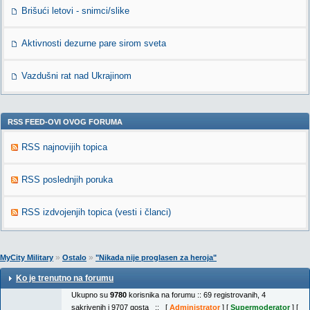
Brišući letovi - snimci/slike
Aktivnosti dezurne pare sirom sveta
Vazdušni rat nad Ukrajinom
RSS FEED-OVI OVOG FORUMA
RSS najnovijih topica
RSS poslednjih poruka
RSS izdvojenjih topica (vesti i članci)
»
»
MyCity Military
Ostalo
"Nikada nije proglasen za heroja"
Ko je trenutno na forumu
Ukupno su
9780
korisnika na forumu :: 69 registrovanih, 4
sakrivenih i 9707 gosta :: [
Administrator
] [
Supermoderator
] [