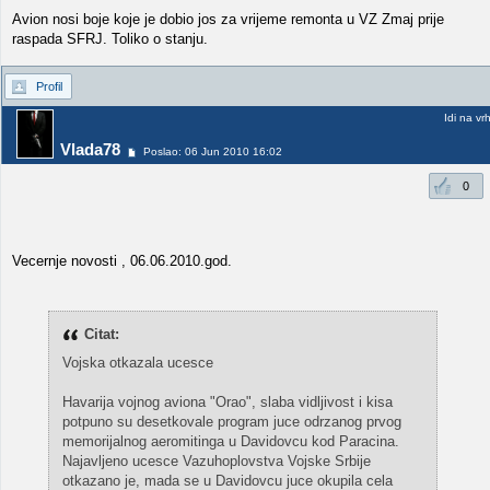
Avion nosi boje koje je dobio jos za vrijeme remonta u VZ Zmaj prije
raspada SFRJ. Toliko o stanju.
Profil
Idi na vr
Vlada78
Poslao: 06 Jun 2010 16:02
0
Vecernje novosti , 06.06.2010.god.
Citat:
Vojska otkazala ucesce
Havarija vojnog aviona "Orao", slaba vidljivost i kisa
potpuno su desetkovale program juce odrzanog prvog
memorijalnog aeromitinga u Davidovcu kod Paracina.
Najavljeno ucesce Vazuhoplovstva Vojske Srbije
otkazano je, mada se u Davidovcu juce okupila cela