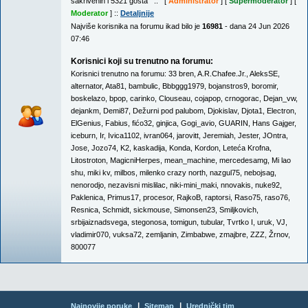
sakrivenih i 5321 gosta :: [
Administrator
] [
Supermoderator
] [
Moderator
] ::
Detaljnije
Najviše korisnika na forumu ikad bilo je
16981
- dana 24 Jun 2026
07:46
Korisnici koji su trenutno na forumu:
Korisnici trenutno na forumu:
33 bren
,
A.R.Chafee.Jr.
,
AleksSE
,
alternator
,
Ata81
,
bambulic
,
Bbbggg1979
,
bojanstros9
,
boromir
,
boskelazo
,
bpop
,
carinko
,
Clouseau
,
cojapop
,
crnogorac
,
Dejan_vw
,
dejankm
,
Demi87
,
Dežurni pod palubom
,
Djokislav
,
Djota1
,
Electron
,
ElGenius
,
Fabius
,
fićo32
,
ginjica
,
Gogi_avio
,
GUARIN
,
Hans Gajger
,
iceburn
,
Ir
,
Ivica1102
,
ivran064
,
jarovitt
,
Jeremiah
,
Jester
,
JOntra
,
Jose
,
Jozo74
,
K2
,
kaskadija
,
Konda
,
Kordon
,
Leteća Krofna
,
Litostroton
,
MagicniHerpes
,
mean_machine
,
mercedesamg
,
Mi lao
shu
,
miki kv
,
milbos
,
milenko crazy north
,
nazgul75
,
nebojsag
,
nenorodjo
,
nezavisni mislilac
,
niki-mini_maki
,
nnovakis
,
nuke92
,
Paklenica
,
Primus17
,
procesor
,
RajkoB
,
raptorsi
,
Raso75
,
raso76
,
Resnica
,
Schmidt
,
sickmouse
,
Simonsen23
,
Smiljkovich
,
srbijaiznadsvega
,
stegonosa
,
tomigun
,
tubular
,
Tvrtko I
,
uruk
,
VJ
,
vladimir070
,
vuksa72
,
zemljanin
,
Zimbabwe
,
zmajbre
,
ZZZ
,
Žrnov
,
800077
|
|
Najnovije poruke
Sitemap
Urednički tim