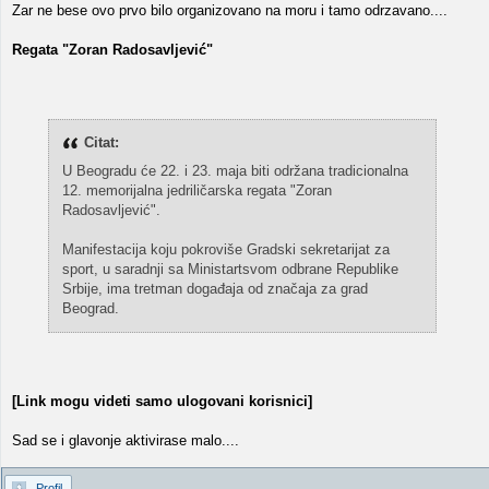
Zar ne bese ovo prvo bilo organizovano na moru i tamo odrzavano....
Regata "Zoran Radosavljević"
Citat:
U Beogradu će 22. i 23. maja biti održana tradicionalna
12. memorijalna jedriličarska regata "Zoran
Radosavljević".
Manifestacija koju pokroviše Gradski sekretarijat za
sport, u saradnji sa Ministartsvom odbrane Republike
Srbije, ima tretman događaja od značaja za grad
Beograd.
[Link mogu videti samo ulogovani korisnici]
Sad se i glavonje aktivirase malo....
Profil