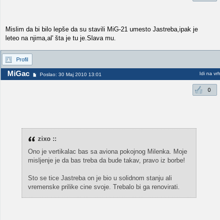
Mislim da bi bilo lepše da su stavili MiG-21 umesto Jastreba,ipak je
leteo na njima,al' šta je tu je.Slava mu.
Profil
MiGac
Idi na vr
Poslao: 30 Maj 2010 13:01
0
zixo ::
Ono je vertikalac bas sa aviona pokojnog Milenka. Moje
misljenje je da bas treba da bude takav, pravo iz borbe!
Sto se tice Jastreba on je bio u solidnom stanju ali
vremenske prilike cine svoje. Trebalo bi ga renovirati.