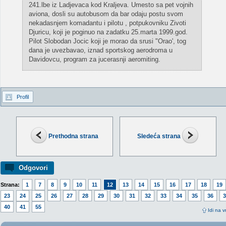
241.lbe iz Ladjevaca kod Kraljeva. Umesto sa pet vojnih
aviona, dosli su autobusom da bar odaju postu svom
nekadasnjem komadantu i pilotu , potpukovniku Zivoti
Djuricu, koji je poginuo na zadatku 25.marta 1999.god.
Pilot Slobodan Jocic koji je morao da srusi "Orao', tog
dana je uvezbavao, iznad sportskog aerodroma u
Davidovcu, program za jucerasnji aeromiting.
Profil
Prethodna strana
Sledeća strana
Odgovori
Strana:
1
7
8
9
10
11
12
13
14
15
16
17
18
19
23
24
25
26
27
28
29
30
31
32
33
34
35
36
3
40
41
55
Idi na v