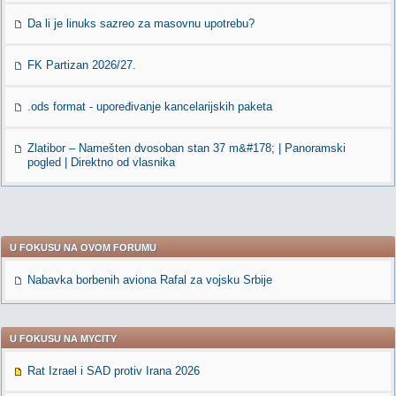
Da li je linuks sazreo za masovnu upotrebu?
FK Partizan 2026/27.
.ods format - upoređivanje kancelarijskih paketa
Zlatibor – Namešten dvosoban stan 37 m&#178; | Panoramski
pogled | Direktno od vlasnika
U FOKUSU NA OVOM FORUMU
Nabavka borbenih aviona Rafal za vojsku Srbije
U FOKUSU NA MYCITY
Rat Izrael i SAD protiv Irana 2026