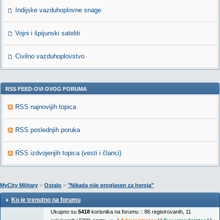
Indijske vazduhoplovne snage
Vojni i špijunski sateliti
Civilno vazduhoplovstvo
RSS FEED-OVI OVOG FORUMA
RSS najnovijih topica
RSS poslednjih poruka
RSS izdvojenjih topica (vesti i članci)
»
»
MyCity Military
Ostalo
"Nikada nije proglasen za heroja"
Ko je trenutno na forumu
Ukupno su
5418
korisnika na forumu :: 86 registrovanih, 11