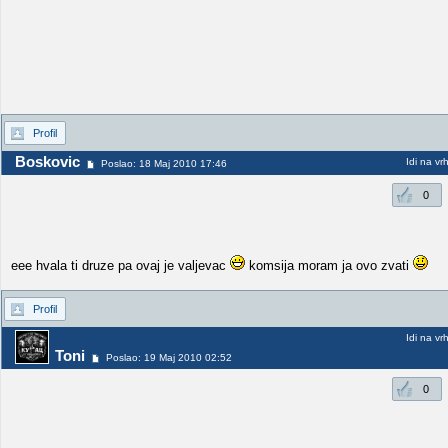
Profil
Boskovic
Idi na vr
Poslao: 18 Maj 2010 17:46
0
eee hvala ti druze pa ovaj je valjevac
komsija moram ja ovo zvati
Profil
Idi na vr
Toni
Poslao: 19 Maj 2010 02:52
0