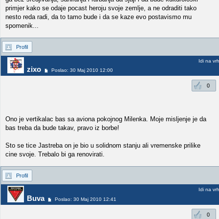
primjer kako se odaje pocast heroju svoje zemlje, a ne odraditi tako
nesto reda radi, da to tamo bude i da se kaze evo postavismo mu
spomenik...
Profil
Idi na vr
zixo
Poslao: 30 Maj 2010 12:00
0
Ono je vertikalac bas sa aviona pokojnog Milenka. Moje misljenje je da
bas treba da bude takav, pravo iz borbe!
Sto se tice Jastreba on je bio u solidnom stanju ali vremenske prilike
cine svoje. Trebalo bi ga renovirati.
Profil
Idi na vr
Buva
Poslao: 30 Maj 2010 12:41
0