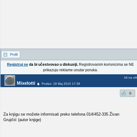
Profil
Registruj se
da bi učestvovao u diskusiji.
Registrovanim korisnicima se NE
prikazuju reklame unutar poruka.
Idi na vr
Mixelotti
Poslao: 18 Maj 2010 17:39
0
Za knjigu se možete informisati preko telefona 014/452-335 Živan
Grujičić (autor knjige)