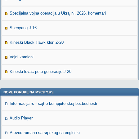
Specijalna vojna operacija u Ukrajini, 2026. komentari
Shenyang J-16
Kineski Black Hawk klon Z-20
Vojni kamioni
Kineski lovac pete generacije J-20
NOVE PORUKE NA MYCITY.RS
Informacija.rs - sajt o kompjuterskoj bezbednosti
Audio Player
Prevod romana sa srpskog na engleski