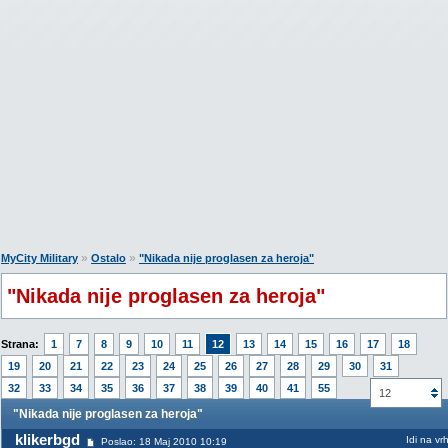
»
»
MyCity Military
Ostalo
"Nikada nije proglasen za heroja"
"Nikada nije proglasen za heroja"
Strana:
1
7
8
9
10
11
12
13
14
15
16
17
18
19
20
21
22
23
24
25
26
27
28
29
30
31
32
33
34
35
36
37
38
39
40
41
55
12
"Nikada nije proglasen za heroja"
klikerbgd
Idi na vr
Poslao: 18 Maj 2010 10:19