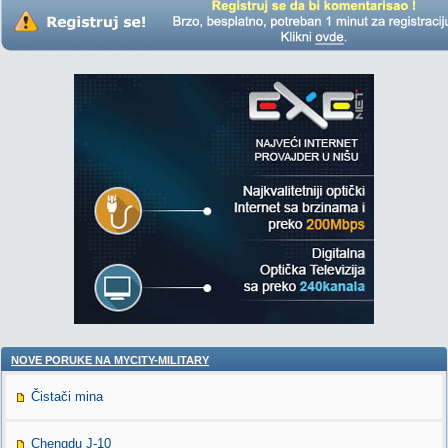
NOVE PORUKE NA MYCITY-MILITARY
Čistači mina
Chengdu J-10