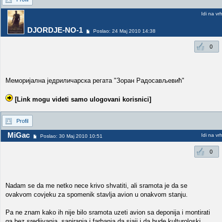
Idi na vr
DJORDJE-NO-1
Poslao: 24 Maj 2010 14:38
0
Меморијална једриличарска регата "Зоран Радосављевић"
[Link mogu videti samo ulogovani korisnici]
Profil
MiGac
Idi na vr
Poslao: 30 Maj 2010 10:51
0
Nadam se da me netko nece krivo shvatiti, ali sramota je da se
ovakvom covjeku za spomenik stavlja avion u onakvom stanju.
Pa ne znam kako ih nije bilo sramota uzeti avion sa deponija i montirati
ga bez sredjivanja, saniranja i farbanja da sjaji i da bude kulturoloski