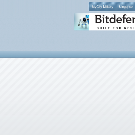
MyCity Military
Uloguj se