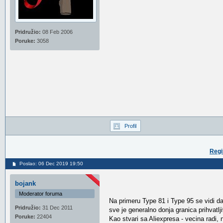
Pridružio:
08 Feb 2006
Poruke:
3058
Profil
Regi
Poslao: 06 Dec 2019 19:50
bojank
Moderator foruma
Na primeru Type 81 i Type 95 se vidi da
Pridružio:
31 Dec 2011
sve je generalno donja granica prihvatljiv
Poruke:
22404
Kao stvari sa Aliexpresa - vecina radi, 