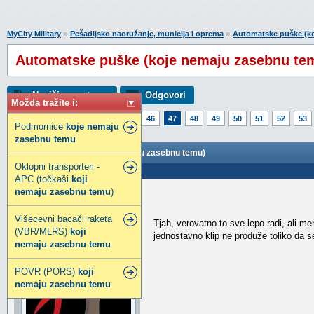
»
»
MyCity Military
Pešadijsko naoružanje, municija i oprema
Automatske puške (k
Automatske puške (koje nemaju zasebnu te
Napiši novu temu
Odgovori
Možda tražite i:
Strana:
1
42
43
44
45
46
47
48
49
50
51
52
53
Podmornice
koje
nemaju
72
73
74
75
76
143
zasebnu
temu
Automatske puške (koje nemaju zasebnu temu)
Oklopni transporteri -
Poslao: 06 Dec 2019 16:45
APC (točkaši
koji
nemaju
zasebnu
temu
)
kuntalo
Legendarni građanin
Višecevni bacači raketa
Tjah, verovatno to sve lepo radi, ali me
(VBR/MLRS)
koji
jednostavno klip ne produže toliko da 
nemaju
zasebnu
temu
POVR (PORS)
koji
nemaju
zasebnu
temu