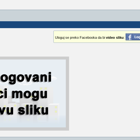
Uloguj se preko Facebooka da bi
video sliku
: