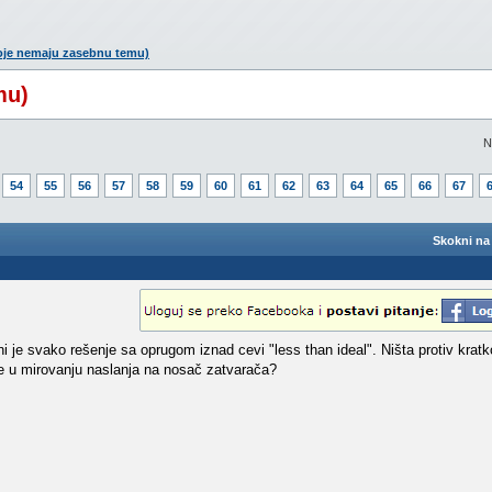
oje nemaju zasebnu temu)
mu)
N
54
55
56
57
58
59
60
61
62
63
64
65
66
67
Skokni na 
ni je svako rešenje sa oprugom iznad cevi "less than ideal". Ništa protiv kratko
se u mirovanju naslanja na nosač zatvarača?