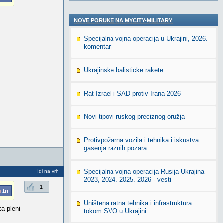
NOVE PORUKE NA MYCITY-MILITARY
Specijalna vojna operacija u Ukrajini, 2026.
komentari
Ukrajinske balisticke rakete
Rat Izrael i SAD protiv Irana 2026
Novi tipovi ruskog preciznog oružja
Protivpožarna vozila i tehnika i iskustva
gasenja raznih pozara
Specijalna vojna operacija Rusija-Ukrajina
Idi na vrh
2023, 2024. 2025. 2026 - vesti
1
Uništena ratna tehnika i infrastruktura
a pleni
tokom SVO u Ukrajini