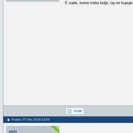
E sada, kome treba bolje, taj ne kupuje 
Profil
Poslao: 07 Dec 2019 13:04
pein