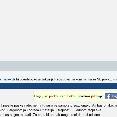
struj se
da bi učestvovao u diskusiji.
Registrovanim korisnicima se NE prikazuju 
 kineske puske rade, nema tu sumnje samo sto su... onako. Ali bas onako, nit
og. I ergonomija i obrada i materijali i trajnost i... jednom recju sve.
ne bas sjajno, ali radi. Za cenu bi se cak moglo reci da radi odlicno.