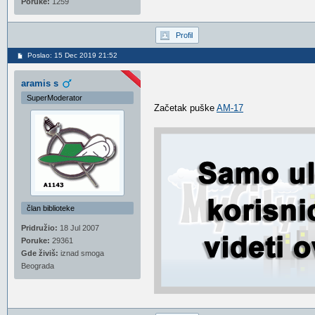
Poruke:
1259
Profil
Poslao: 15 Dec 2019 21:52
aramis s
SuperModerator
Začetak puške
AM-17
član biblioteke
Pridružio:
18 Jul 2007
Poruke:
29361
Gde živiš:
iznad smoga
Beograda