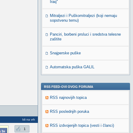
Iraq"
Mitraljezi i Puškomitraljezi (koji nemaju
sopstvenu temu)
Panciri, borbeni prsluci i sredstva telesne
zaštite
Snajperske puške
Automatska puška GALIL
RSS FEED-OVI OVOG FORUMA
RSS najnovijih topica
RSS poslednjih poruka
Idi na vrh
RSS izdvojenjih topica (vesti i članci)
1