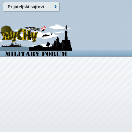
Prijateljski sajtovi