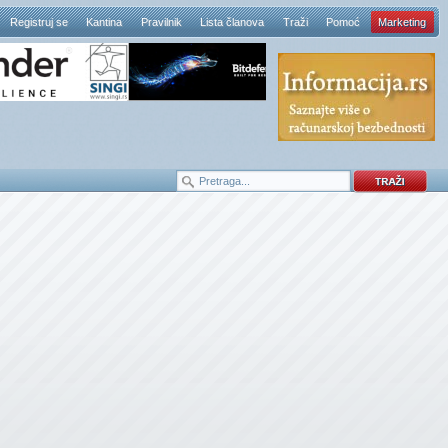
Registruj se
Kantina
Pravilnik
Lista članova
Traži
Pomoć
Marketing