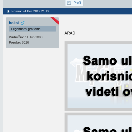
Profil
Poslao: 24 Dec 2019 21:19
boksi
Legendarni građanin
ARAD
Pridružio:
11 Jun 2008
Poruke:
8026