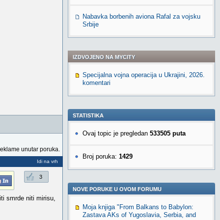
Nabavka borbenih aviona Rafal za vojsku
Srbije
IZDVOJENO NA MYCITY
Specijalna vojna operacija u Ukrajini, 2026.
komentari
STATISTIKA
Ovaj topic je pregledan
533505 puta
reklame unutar poruka.
Broj poruka:
1429
Idi na vrh
3
NOVE PORUKE U OVOM FORUMU
i smrde niti mirisu,
Moja knjiga "From Balkans to Babylon:
Zastava AKs of Yugoslavia, Serbia, and