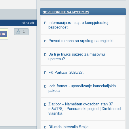
NOVE PORUKE NA MYCITY.RS
Informacija.rs - sajt o kompjuterskoj
Idi na vrh
bezbednosti
1
Prevod romana sa srpskog na engleski
Da li je linuks sazreo za masovnu
upotrebu?
FK Partizan 2026/27.
.ods format - upoređivanje kancelarijskih
paketa
Zlatibor – Namešten dvosoban stan 37
m&#178; | Panoramski pogled | Direktno od
vlasnika
Dilucida intervalla Srbije