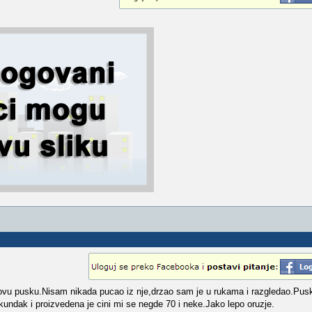
vu pusku.Nisam nikada pucao iz nje,drzao sam je u rukama i razgledao.Pusk
kundak i proizvedena je cini mi se negde 70 i neke.Jako lepo oruzje.