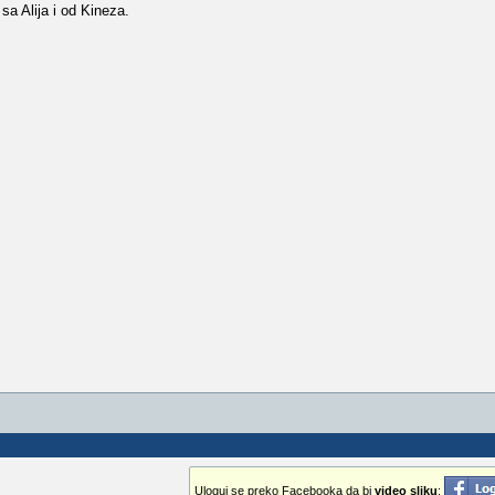
sa Alija i od Kineza.
Uloguj se preko Facebooka da bi
video sliku
: