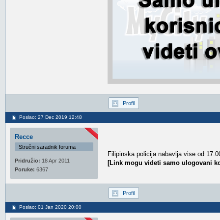
Profil
Poslao: 27 Dec 2019 12:48
Recce
Stručni saradnik foruma
Filipinska policija nabavlja vise od 17
Pridružio:
18 Apr 2011
[Link mogu videti samo ulogovani ko
Poruke:
6367
Profil
Poslao: 01 Jan 2020 20:00