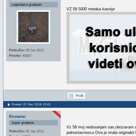
Legendarni građanin
VZ 58 5000 metaka kasnije
Pridružio:
09 Jan 2012
Poruke:
40057
Profil
Poslao: 07 Dec 2019 15:41
Krusarac
Super građanin
Vz 58 moj nedosanjani san,obozavam o
Pridružio:
05 Jan 2012
jednostavnoscu.Ova je imala originalni 