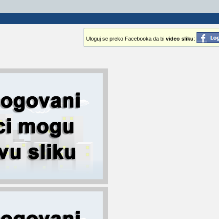
Uloguj se preko Facebooka da bi
video sliku
: