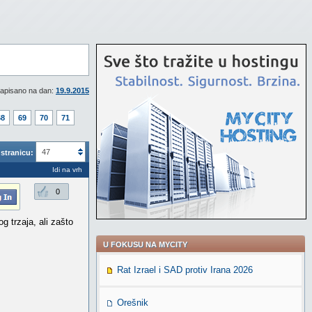
apisano na dan:
19.9.2015
68
69
70
71
47
stranicu:
Idi na vrh
0
g trzaja, ali zašto
U FOKUSU NA MYCITY
Rat Izrael i SAD protiv Irana 2026
Orešnik