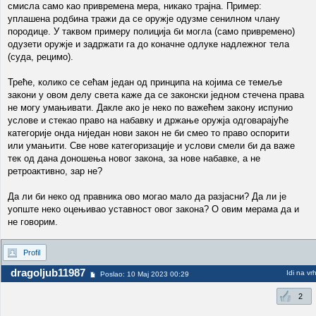
смисла само као привремена мера, никако трајна. Пример:
уплашена родбина тражи да се оружје одузме сенилном члану
породице. У таквом примеру полиција би могла (само привремено)
одузети оружје и задржати га до коначне одлуке надлежног тела
(суда, рецимо).
Треће, колико се сећам један од принципа на којима се темеље
закони у овом делу света каже да се законски једном стечена права
не могу умањивати. Дакле ако је неко по важећем закону испунио
услове и стекао право на набавку и држање оружја одговарајуће
категорије онда ниједан нови закон не би смео то право оспорити
или умањити. Све нове категоризације и услови смели би да важе
тек од дана доношења новог закона, за нове набавке, а не
ретроактивно, зар не?
Да ли би неко од правника ово могао мало да разјасни? Да ли је
уопште неко оцењивао уставност овог закона? О овим мерама да и
не говорим.
Profil
dragoljub11987
Idi na vr
Poslao: 10 Maj 2023 00:29
2