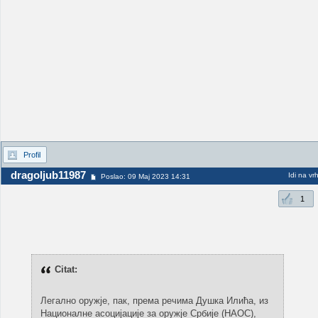
Profil
dragoljub11987
Idi na vr
Poslao: 09 Maj 2023 14:31
1
Citat:
Легално оружје, пак, према речима Душка Илића, из
Националне асоцијације за оружје Србије (НАОС),