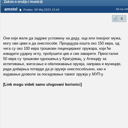
Zakon o oružju i municiji
amstel
Idi na vr
Poslao: 09 Maj 2023 13:44
0
Они који желе да задрже успомену на деду, оца или покојног мужа,
могу ове цеви и да онеспособе. Процедура кошта око 150 евра, од
чега су око 100 евра трошкови лиценцираног оружара, који ће
извадити ударну иглу, пробушити цев и све заварити. Преосталих
50 евра су трошкови одношења у Крагујевац, у Агенцију за
испитивање, жигосање и обележавање оружја, направа и муниције,
ради добијања потврде да је оружје онеспособљено, као и
издавање дозволе за поседовање таквог оружја у МУП-у.
[Link mogu videti samo ulogovani korisnici]