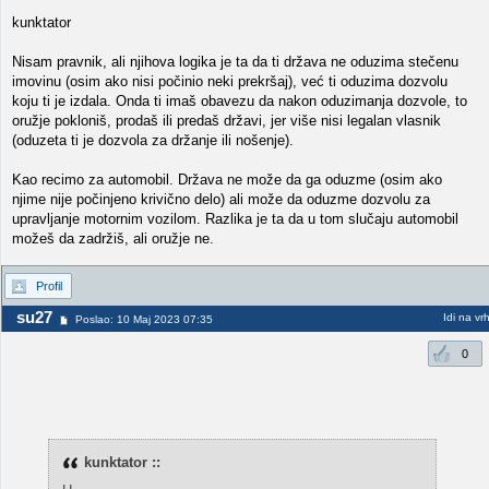
kunktator
Nisam pravnik, ali njihova logika je ta da ti država ne oduzima stečenu
imovinu (osim ako nisi počinio neki prekršaj), već ti oduzima dozvolu
koju ti je izdala. Onda ti imaš obavezu da nakon oduzimanja dozvole, to
oružje pokloniš, prodaš ili predaš državi, jer više nisi legalan vlasnik
(oduzeta ti je dozvola za držanje ili nošenje).
Kao recimo za automobil. Država ne može da ga oduzme (osim ako
njime nije počinjeno krivično delo) ali može da oduzme dozvolu za
upravljanje motornim vozilom. Razlika je ta da u tom slučaju automobil
možeš da zadržiš, ali oružje ne.
Profil
su27
Idi na vr
Poslao: 10 Maj 2023 07:35
0
kunktator ::