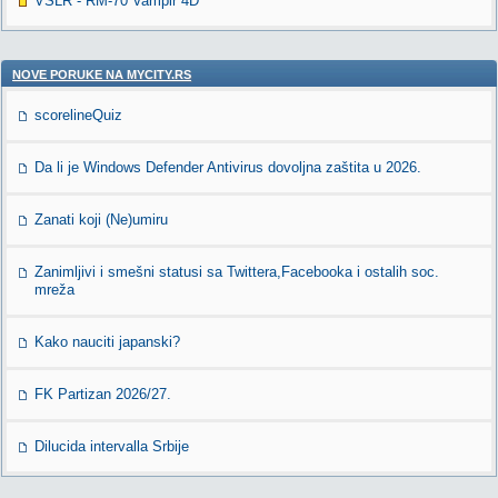
VSLR - RM-70 Vampir 4D
NOVE PORUKE NA MYCITY.RS
scorelineQuiz
Da li je Windows Defender Antivirus dovoljna zaštita u 2026.
Zanati koji (Ne)umiru
Zanimljivi i smešni statusi sa Twittera,Facebooka i ostalih soc.
mreža
Kako nauciti japanski?
FK Partizan 2026/27.
Dilucida intervalla Srbije