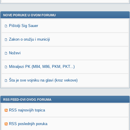
NOVE PORUKE U OVOM FORUMU
Pištolji Sig Sauer
Zakon o oružju i municiji
Noževi
Mitraljezi PK (M84, M86, PKM, PKT...)
Šta je sve vojniku na glavi (kroz vekove)
RSS FEED-OVI OVOG FORUMA
RSS najnovijih topica
RSS poslednjih poruka