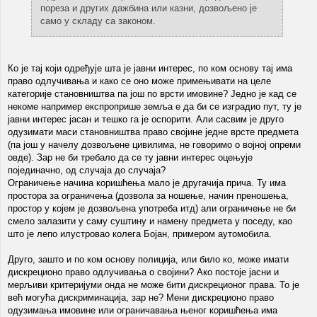
пореза и других дажбина или казни, дозвољено је
само у складу са законом.
Ко је тај који одређује шта је јавни интерес, по ком основу тај има
право одлучивања и како се оно може примењивати на целе
категорије становништва па још по врсти имовине? Једно је кад се
некоме например експроприше земља е да би се изградио пут, ту је
јавни интерес јасан и тешко га је оспорити. Али сасвим је друго
одузимати маси становништва право својине једне врсте предмета
(па још у начелу дозвољене цивилима, не говоримо о војној опреми
овде). Зар не би требало да се ту јавни интерес оцењује
појединачно, од случаја до случаја?
Ограничење начина коришћења мало је другачија прича. Ту има
простора за ограничења (дозвола за ношење, начин преношења,
простор у којем је дозвољена употреба итд) али ограничење не би
смело залазити у саму суштину и намену предмета у поседу, као
што је лепо илустровао колега Бојан, примером аутомобила.
Друго, зашто и по ком основу полиција, или било ко, може имати
дискреционо право одлучивања о својини? Ако постоје јасни и
мерљиви критеријуми онда не може бити дискреционог права. То је
већ могућа дискриминација, зар не? Мени дискреционо право
одузимања имовине или ограничавања њеног коришћења има