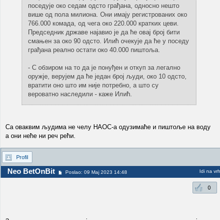
поседује око седам одсто грађана, односно нешто
више од пола милиона. Они имају регистрованих око
766.000 комада, од чега око 220.000 кратких цеви.
Председник државе најавио је да ће овај број бити
смањен за око 90 одсто. Илић очекује да ће у поседу
грађана реално остати око 40.000 пиштоља.
- С обзиром на то да је понуђен и откуп за легално
оружје, верујем да ће један број људи, око 10 одсто,
вратити оно што им није потребно, а што су
вероватно наследили - каже Илић.
Са оваквим људима не челу НАОС-а одузимаће и пиштоље на воду
а они неће ни реч рећи.
Profil
Neo BetOnBit
Idi na vr
Poslao: 09 Maj 2023 14:48
0