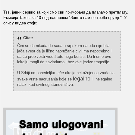
Тзв. јавни сервис за који смо сви приморани да плаћамо претплату.
Емисија Таковска 10 под насловом "Зашто нам не треба оружје". У
опису видеа стоји:
Citat:
Čini se da nikada do sada u srpskom narodu nije bila
jača svest da je lično naoružanje civilima nepotrebno i
da će proizvesti više štete nego koristi. Da li smo ovu
lekciju mogli da savladamo i bez dve jezive tragedije.
U Srbiji od ponedeljka teče akcija nekažnjenog vraćanja
legalno
svake vrste naoružanja koje se
ili nelegalno
nalazi kod civilnog stanovništva.