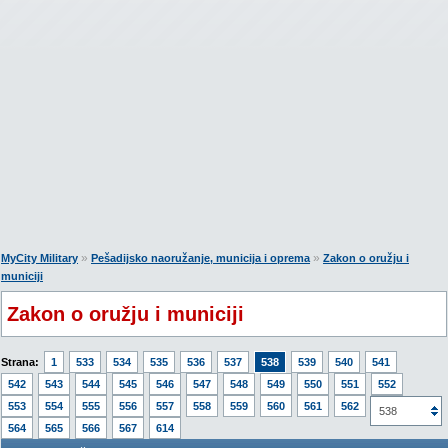
»
»
MyCity Military
Pešadijsko naoružanje, municija i oprema
Zakon o oružju i
municiji
Zakon o oružju i municiji
Strana:
1
533
534
535
536
537
538
539
540
541
542
543
544
545
546
547
548
549
550
551
552
553
554
555
556
557
558
559
560
561
562
563
538
564
565
566
567
614