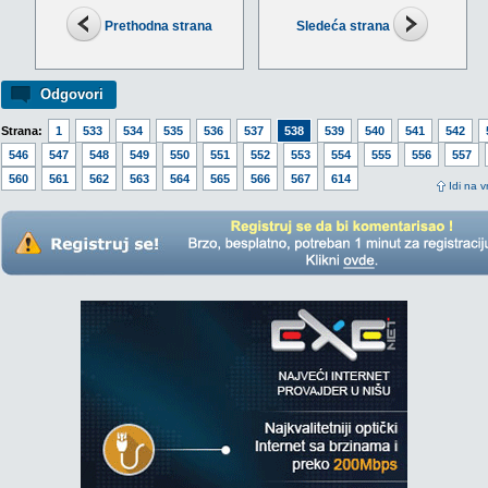
Prethodna strana
Sledeća strana
Odgovori
Strana:
1
533
534
535
536
537
538
539
540
541
542
546
547
548
549
550
551
552
553
554
555
556
557
560
561
562
563
564
565
566
567
614
Idi na v