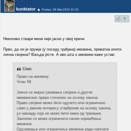
kunktator
Poslao: 09 Maj 2023 22:32
7
Неколико ствари мени није јасно у овој причи.
Прво, да ли је оружје (у поседу грађана) имовина, приватна илити
лична својина? Ваљда јесте. А ево шта о имовини каже устав:
Citat:
Право на имовину
Члан 58.
Јемчи се мирно уживање својине и других
имовинских права стечених на основу закона.
Право својине може бити одузето или ограничено
само у јавном интересу утврђеном на основу закона,
уз накнаду која не може бити нижа од тржишне.
Законом се може ограничити начин коришћења
имовине.
Одузимање или ограничење имовине ради наплате