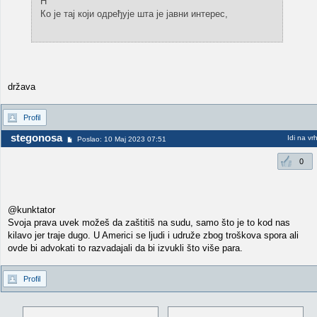
Н
Ко је тај који одређује шта је јавни интерес,
država
Profil
stegonosa
Idi na vr
Poslao: 10 Maj 2023 07:51
0
@kunktator
Svoja prava uvek možeš da zaštitiš na sudu, samo što je to kod nas
kilavo jer traje dugo. U Americi se ljudi i udruže zbog troškova spora ali
ovde bi advokati to razvadajali da bi izvukli što više para.
Profil