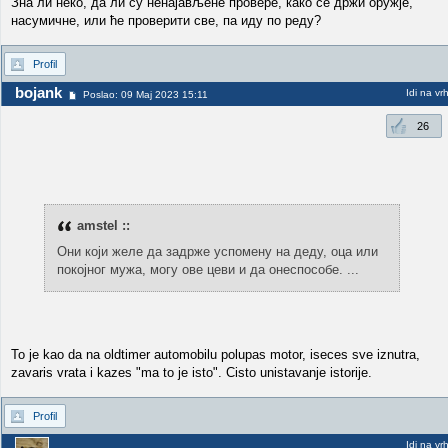
Зна ли неко, да ли су ненајављене провере, како се држи оружје,
насумичне, или ће проверити све, па иду по реду?
Profil
bojank
Idi na vr
Poslao: 09 Maj 2023 15:11
26
amstel ::
Они који желе да задрже успомену на деду, оца или
покојног мужа, могу ове цеви и да онеспособе. ...
To je kao da na oldtimer automobilu polupas motor, iseces sve iznutra,
zavaris vrata i kazes "ma to je isto". Cisto unistavanje istorije.
Profil
Idi na vr