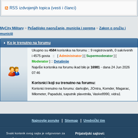
RSS izdvojenjih topica (vesti i članci)
»
»
MyCity Military
Pešadijsko naoružanje, municija i oprema
Zakon o oružju i
municiji
Ko je trenutno na forumu
Ukupno su
4584
korisnika na forumu :: 9 registrovanih, 0 sakrivenih
i 4575 gosta :: [
Administrator
] [
Supermoderator
] [
Moderator
] ::
Detaljnije
Najviše korisnika na forumu ikad bilo je
16981
- dana 24 Jun 2026
07:46
Korisnici koji su trenutno na forumu:
Korisnici trenutno na forumu:
darkojbn
,
JOntra
,
Komder
,
Magarac
,
Milometer
,
Papadubi
,
saputnik plavetnila
,
Vaske8990
,
vidra1
|
|
Najnovije poruke
Sitemap
Urednički tim
Svaki korisnik ovog sajta je odgovoran za
Prijateljski sajtovi: