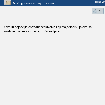
Idi na vr
5.56
Poslao: 09 Maj 2023 13:49
1
U svetlu najnovijih obrta&neocekivanih zapleta,odradih i ja ovo sa
posebnim delom za municiju...Zabravljenim.