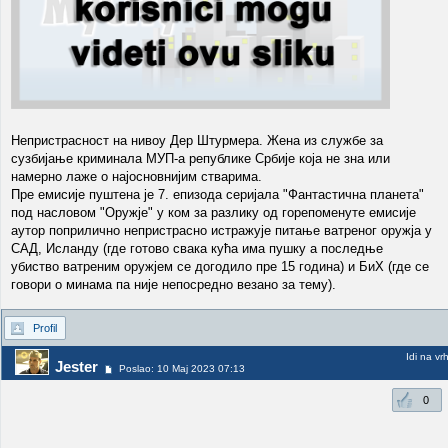
Непристрасност на нивоу Дер Штурмера. Жена из службе за
сузбијање криминала МУП-а републике Србије која не зна или
намерно лаже о најосновнијим стварима.
Пре емисије пуштена је 7. епизода серијала "Фантастична планета"
под насловом "Оружје" у ком за разлику од горепоменуте емисије
аутор поприлично непристрасно истражује питање ватреног оружја у
САД, Исланду (где готово свака кућа има пушку а последње
убиство ватреним оружјем се догодило пре 15 година) и БиХ (где се
говори о минама па није непосредно везано за тему).
Profil
Idi na vr
Jester
Poslao: 10 Maj 2023 07:13
0