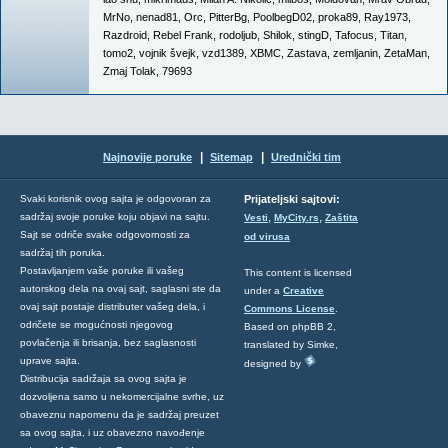
MrNo
,
nenad81
,
Orc
,
PitterBg
,
PoolbegD02
,
proka89
,
Ray1973
,
Razdroid
,
Rebel Frank
,
rodoljub
,
Shilok
,
stingD
,
Tafocus
,
Titan
,
tomo2
,
vojnik švejk
,
vzd1389
,
XBMC
,
Zastava
,
zemljanin
,
ZetaMan
,
Zmaj Tolak
,
79693
|
|
Najnovije poruke
Sitemap
Urednički tim
Svaki korisnik ovog sajta je odgovoran za
Prijateljski sajtovi:
,
,
sadržaj svoje poruke koju objavi na sajtu.
Vesti
MyCity.rs
Zaštita
Sajt se odriče svake odgovornosti za
od virusa
sadržaj tih poruka.
Postavljanjem vaše poruke ili vašeg
This content is licensed
autorskog dela na ovaj sajt, saglasni ste da
under a
Creative
ovaj sajt postaje distributer vašeg dela, i
Commons License
.
odričete se mogućnosti njegovog
Based on phpBB 2,
povlačenja ili brisanja, bez saglasnosti
translated by Simke,
uprave sajta.
designed by
Distribucija sadržaja sa ovog sajta je
dozvoljena samo u nekomercijalne svrhe, uz
obaveznu napomenu da je sadržaj preuzet
sa ovog sajta, i uz obavezno navođenje