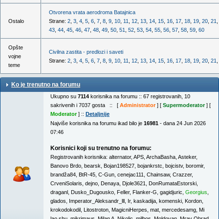
Otvorena vrata aerodroma Batajnica
Ostalo
Strane:
2
,
3
,
4
,
5
,
6
,
7
,
8
,
9
,
10
,
11
,
12
,
13
,
14
,
15
,
16
,
17
,
18
,
19
,
20
,
21
43
,
44
,
45
,
46
,
47
,
48
,
49
,
50
,
51
,
52
,
53
,
54
,
55
,
56
,
57
,
58
,
59
,
60
Opšte
Civilna zastita - predlozi i saveti
vojne
Strane:
2
,
3
,
4
,
5
,
6
,
7
,
8
,
9
,
10
,
11
,
12
,
13
,
14
,
15
,
16
,
17
,
18
,
19
,
20
,
21
teme
Ko je trenutno na forumu
Ukupno su
7114
korisnika na forumu :: 67 registrovanih, 10
sakrivenih i 7037 gosta :: [
Administrator
] [
Supermoderator
] [
Moderator
] ::
Detaljnije
Najviše korisnika na forumu ikad bilo je
16981
- dana 24 Jun 2026
07:46
Korisnici koji su trenutno na forumu:
Registrovanih korisnika:
alternator
,
APS
,
ArchaBasha
,
Asteker
,
Banovo Brdo
,
bearsk
,
Bojan198527
,
bojankrstc
,
bojcistv
,
boromir
,
brandža84
,
BtR-45
,
C-Gun
,
cenejac111
,
Chainsaw
,
Crazzer
,
CrveniSolaris
,
dejno
,
Denaya
,
Djole3621
,
DonRumataEstorski
,
draganl
,
Dusko_Dugousko
,
Feller
,
Flanker-G
,
gagidjuric
,
Georgius
,
glados
,
Imperator_Aleksandr_lll
,
Ir
,
kaskadija
,
komenski
,
Kordon
,
krokodokodil
,
Litostroton
,
MagicniHerpes
,
mat
,
mercedesamg
,
Mi
lao shu
,
mikrimaus
,
Milan A. Nikolic
,
milbos
,
Moldovan
,
Mrav Obrad
,