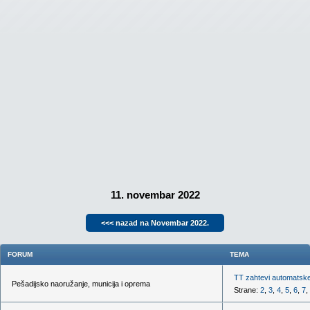
11. novembar 2022
<<< nazad na Novembar 2022.
FORUM
TEMA
TT zahtevi automatske
Pešadijsko naoružanje, municija i oprema
Strane:
2
,
3
,
4
,
5
,
6
,
7
,