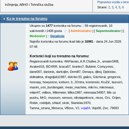
Popravka vozila u ter
Inžinjerija, ABHO i Tehnička služba
Strane:
2
,
3
,
4
,
5
,
6
Ko je trenutno na forumu
Ukupno su
1477
korisnika na forumu :: 59 registrovanih, 10
sakrivenih i 1408 gosta :: [
Administrator
] [
Supermoderator
] [
Moderator
] ::
Detaljnije
Najviše korisnika na forumu ikad bilo je
16981
- dana 24 Jun 2026
07:46
Korisnici koji su trenutno na forumu:
Registrovanih korisnika:
4thFlavian
,
A.R.Chafee.Jr.
,
amaterSRB
,
Avalon015
,
BOXRR
,
braca57
,
branko7
,
Bubimir
,
Comyymoc
,
dane007
,
darionis
,
darkojbn
,
Demi87
,
Denaya
,
djboj
,
Djokislav
,
dolinalima
,
dragoljub11987
,
dskrlec33
,
galico
,
Gitzherai
,
gregorxix
,
hooraay
,
howyesno
,
iceburn
,
Ir
,
JOntra
,
komenski
,
Kružić
,
laurusri
,
maxim_von_burdengate
,
mean_machine
,
miki kv
,
mikrimaus
,
milan47
,
milbos
,
Milometer
,
Milos1987
,
minmatar34957
,
Mis uz
pusku
,
MrG
,
museum
,
nenooo
,
nikolapetkovic
,
nixos
,
Orc
,
Orijen
,
Robin
,
rodoljub
,
shlauf
,
skok
,
Stanislav1970
,
Tamna_strana_Meseca
,
VBoss
,
VJ
,
voja64
,
Vojo06
,
Zec
,
79693