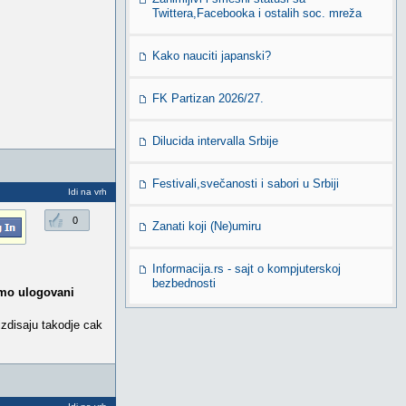
Twittera,Facebooka i ostalih soc. mreža
Kako nauciti japanski?
FK Partizan 2026/27.
Dilucida intervalla Srbije
Festivali,svečanosti i sabori u Srbiji
Idi na vrh
0
Zanati koji (Ne)umiru
Informacija.rs - sajt o kompjuterskoj
bezbednosti
amo ulogovani
izdisaju takodje cak