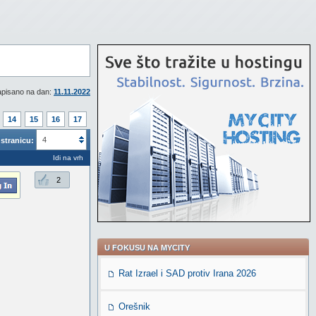
pisano na dan:
11.11.2022
14
15
16
17
4
stranicu:
Idi na vrh
2
U FOKUSU NA MYCITY
Rat Izrael i SAD protiv Irana 2026
Orešnik