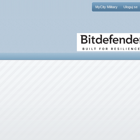
MyCity Military
Uloguj se