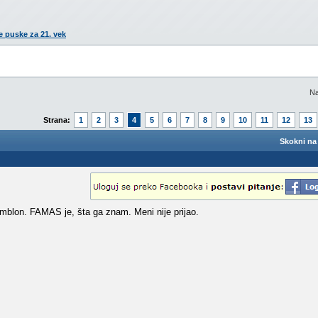
 puske za 21. vek
Na
Strana:
1
2
3
4
5
6
7
8
9
10
11
12
13
Skokni na 
mblon. FAMAS je, šta ga znam. Meni nije prijao.