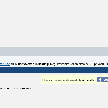
struj se
da bi učestvovao u diskusiji.
Registrovanim korisnicima se NE prikazuju 
Uloguj se preko Facebooka da bi
video sliku
:
e koriste za tromblone.