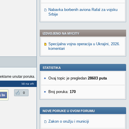
Nabavka borbenih aviona Rafal za vojsku
Srbije
IZDVOJENO NA MYCITY
Specijalna vojna operacija u Ukrajini, 2026.
komentari
STATISTIKA
reklame unutar poruka.
Ovaj topic je pregledan
28603 puta
Idi na vrh
Broj poruka:
170
0
NOVE PORUKE U OVOM FORUMU
Zakon o oružju i municiji