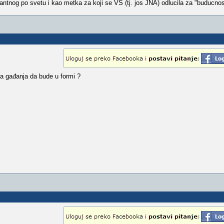
tnog po svetu i kao metka za koji se VS (tj. jos JNA) odlucila za "buducnos
ma gađanja da bude u formi ?