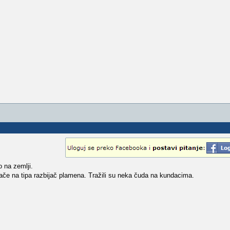
 na zemlji.
če na tipa razbijač plamena. Tražili su neka čuda na kundacima.