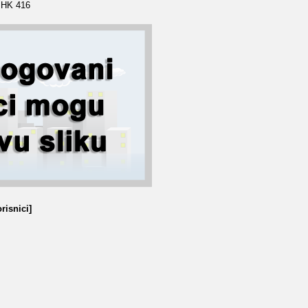
a HK 416
risnici]