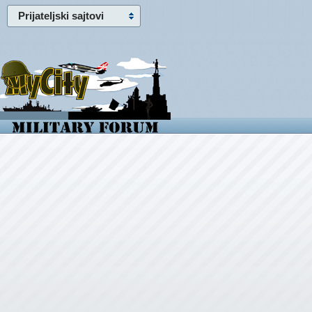
Prijateljski sajtovi