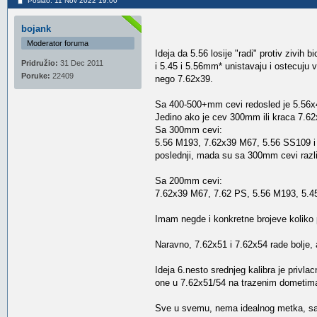
Poslao: 11 Nov 2022 19:00
bojank
Moderator foruma
Ideja da 5.56 losije "radi" protiv zivi
Pridružio:
31 Dec 2011
i 5.45 i 5.56mm* unistavaju i ostecuju 
Poruke:
22409
nego 7.62x39.
Sa 400-500+mm cevi redosled je 5.56
Jedino ako je cev 300mm ili kraca 7.62
Sa 300mm cevi:
5.56 M193, 7.62x39 M67, 5.56 SS109 i 5.
poslednji, mada su sa 300mm cevi razl
Sa 200mm cevi:
7.62x39 M67, 7.62 PS, 5.56 M193, 5.45 
Imam negde i konkretne brojeve koliko 
Naravno, 7.62x51 i 7.62x54 rade bolje, 
Ideja 6.nesto srednjeg kalibra je privl
one u 7.62x51/54 na trazenim dometima, 
Sve u svemu, nema idealnog metka, sam