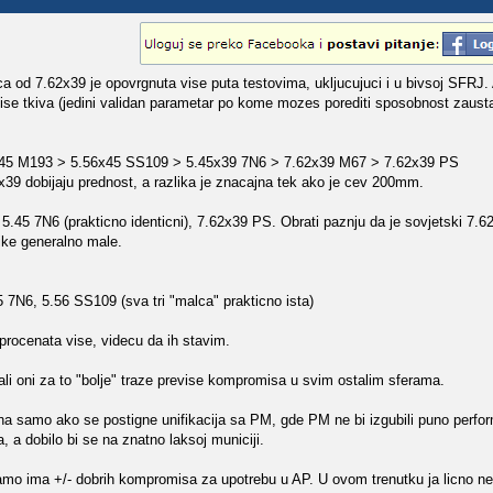
h bica od 7.62x39 je opovrgnuta vise puta testovima, ukljucujuci i u bivsoj SF
vise tkiva (jedini validan parametar po kome mozes porediti sposobnost zausta
x45 M193 > 5.56x45 SS109 > 5.45x39 7N6 > 7.62x39 M67 > 7.62x39 PS
x39 dobijaju prednost, a razlika je znacajna tek ako je cev 200mm.
45 7N6 (prakticno identicni), 7.62x39 PS. Obrati paznju da je sovjetski 7.62
ike generalno male.
7N6, 5.56 SS109 (sva tri "malca" prakticno ista)
procenata vise, videcu da ih stavim.
ali oni za to "bolje" traze previse kompromisa u svim ostalim sferama.
acna samo ako se postigne unifikacija sa PM, gde PM ne bi izgubili puno perf
a dobilo bi se na znatno laksoj municiji.
o ima +/- dobrih kompromisa za upotrebu u AP. U ovom trenutku ja licno ne