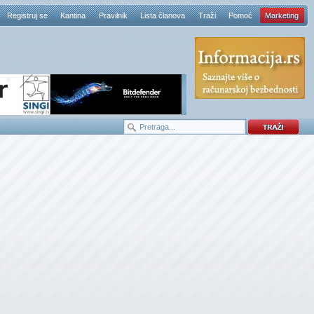
Registruj se
Kantina
Pravilnik
Lista članova
Traži
Pomoć
Marketing