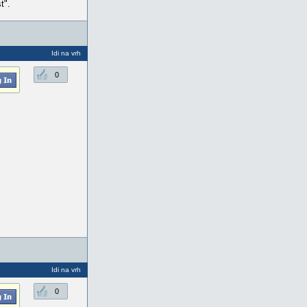
t".
Idi na vrh
0
Idi na vrh
0