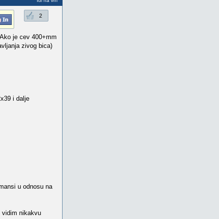
Idi na vrh
2
RJ. Ako je cev 400+mm
vljanja zivog bica)
x39 i dalje
ormansi u odnosu na
 vidim nikakvu