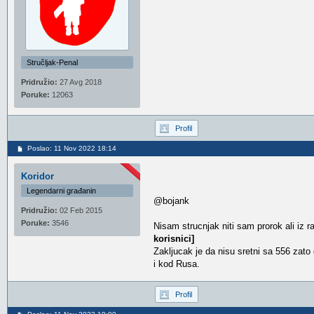
Stručljak-Penal
Pridružio:
27 Avg 2018
Poruke:
12063
Profil
Poslao: 11 Nov 2022 18:14
Koridor
Legendarni građanin
@bojank
Pridružio:
02 Feb 2015
Poruke:
3546
Nisam strucnjak niti sam prorok ali iz
korisnici]
Zakljucak je da nisu sretni sa 556 zato 
i kod Rusa.
Profil