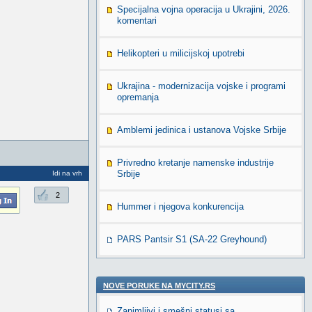
Specijalna vojna operacija u Ukrajini, 2026.
komentari
Helikopteri u milicijskoj upotrebi
Ukrajina - modernizacija vojske i programi
opremanja
Amblemi jedinica i ustanova Vojske Srbije
Privredno kretanje namenske industrije
Srbije
Idi na vrh
2
Hummer i njegova konkurencija
PARS Pantsir S1 (SA-22 Greyhound)
NOVE PORUKE NA MYCITY.RS
Zanimljivi i smešni statusi sa