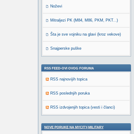
Noževi
Mitraljezi PK (M84, M86, PKM, PKT...)
Šta je sve vojniku na glavi (kroz vekove)
Snajperske puške
RSS FEED-OVI OVOG FORUMA
RSS najnovijih topica
RSS poslednjih poruka
RSS izdvojenjih topica (vesti i članci)
NOVE PORUKE NA MYCITY-MILITARY