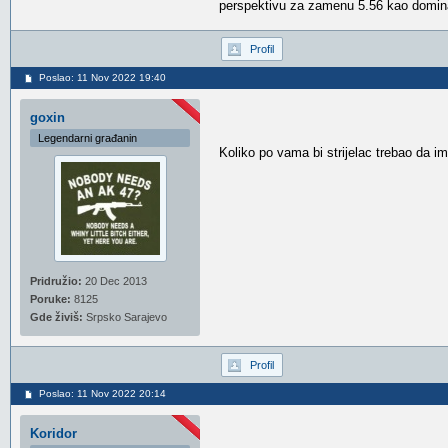
perspektivu za zamenu 5.56 kao dominan
Profil
Poslao: 11 Nov 2022 19:40
goxin
Legendarni građanin
Koliko po vama bi strijelac trebao da i
Pridružio:
20 Dec 2013
Poruke:
8125
Gde živiš:
Srpsko Sarajevo
Profil
Poslao: 11 Nov 2022 20:14
Koridor