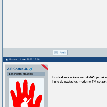
Profil
Poslao: 11 Nov 2022 17:46
A.R.Chafee.Jr.
Legendarni građanin
Postavljanje nišana na FAMAS je pakao
I nije do nastavka, moderne TM se zaka