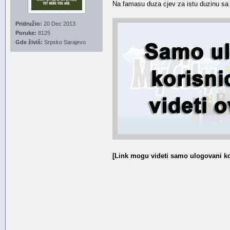
Na famasu duza cjev za istu duzinu s
Pridružio:
20 Dec 2013
Poruke:
8125
Gde živiš:
Srpsko Sarajevo
[Link mogu videti samo ulogovani ko