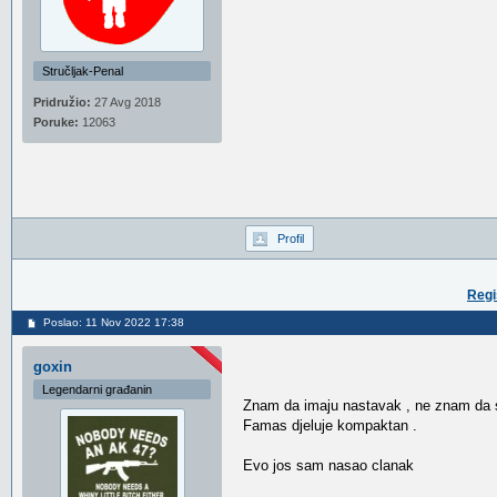
Stručljak-Penal
Pridružio:
27 Avg 2018
Poruke:
12063
Profil
Regi
Poslao: 11 Nov 2022 17:38
goxin
Legendarni građanin
Znam da imaju nastavak , ne znam da s
Famas djeluje kompaktan .
Evo jos sam nasao clanak