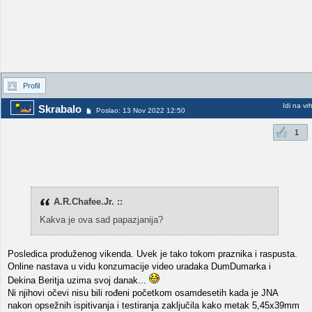
Profil
Idi na vr
Skrabalo
Poslao: 13 Nov 2022 12:50
1
A.R.Chafee.Jr. ::
Kakva je ova sad papazjanija?
Posledica produženog vikenda. Uvek je tako tokom praznika i raspusta.
Online nastava u vidu konzumacije video uradaka DumDumarka i
Dekina Beritja uzima svoj danak...
Ni njihovi očevi nisu bili rođeni početkom osamdesetih kada je JNA
nakon opsežnih ispitivanja i testiranja zaključila kako metak 5,45x39mm