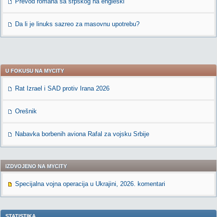
Prevod romana sa srpskog na engleski
Da li je linuks sazreo za masovnu upotrebu?
U FOKUSU NA MYCITY
Rat Izrael i SAD protiv Irana 2026
Orešnik
Nabavka borbenih aviona Rafal za vojsku Srbije
IZDVOJENO NA MYCITY
Specijalna vojna operacija u Ukrajini, 2026. komentari
STATISTIKA