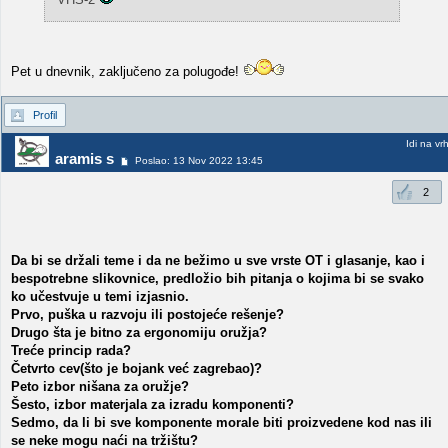
Pet u dnevnik, zaključeno za polugođe!
Profil
Idi na vr
aramis s
Poslao: 13 Nov 2022 13:45
2
Da bi se držali teme i da ne bežimo u sve vrste OT i glasanje, kao i
bespotrebne slikovnice, predložio bih pitanja o kojima bi se svako
ko učestvuje u temi izjasnio.
Prvo, puška u razvoju ili postojeće rešenje?
Drugo šta je bitno za ergonomiju oružja?
Treće princip rada?
Četvrto cev(što je bojank već zagrebao)?
Peto izbor nišana za oružje?
Šesto, izbor materjala za izradu komponenti?
Sedmo, da li bi sve komponente morale biti proizvedene kod nas ili
se neke mogu naći na tržištu?