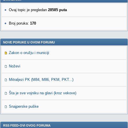
Ovaj topic je pregledan
28585 puta
Broj poruka:
170
NOVE PORUKE U OVOM FORUMU
Zakon o oružju i municiji
Noževi
Mitraljezi PK (M84, M86, PKM, PKT...)
Šta je sve vojniku na glavi (kroz vekove)
Snajperske puške
RSS FEED-OVI OVOG FORUMA