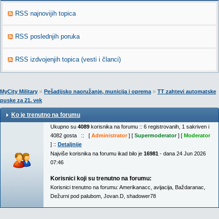
RSS najnovijih topica
RSS poslednjih poruka
RSS izdvojenjih topica (vesti i članci)
»
»
MyCity Military
Pešadijsko naoružanje, municija i oprema
TT zahtevi automatske
puske za 21. vek
Ko je trenutno na forumu
Ukupno su
4089
korisnika na forumu :: 6 registrovanih, 1 sakriven i
4082 gosta :: [
Administrator
] [
Supermoderator
] [
Moderator
] ::
Detaljnije
Najviše korisnika na forumu ikad bilo je
16981
- dana 24 Jun 2026
07:46
Korisnici koji su trenutno na forumu:
Korisnici trenutno na forumu:
Amerikanacc
,
avijacija
,
Baždaranac
,
Dežurni pod palubom
,
Jovan.D
,
shadower78