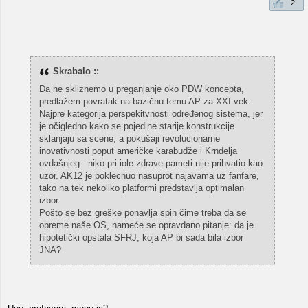
2
Skrabalo ::
Da ne skliznemo u preganjanje oko PDW koncepta,
predlažem povratak na bazičnu temu AP za XXI vek.
Najpre kategorija perspekitvnosti određenog sistema, jer
je očigledno kako se pojedine starije konstrukcije
sklanjaju sa scene, a pokušaji revolucionarne
inovativnosti poput američke karabudže i Krndelja
ovdašnjeg - niko pri iole zdrave pameti nije prihvatio kao
uzor. AK12 je poklecnuo nasuprot najavama uz fanfare,
tako na tek nekoliko platformi predstavlja optimalan
izbor.
Pošto se bez greške ponavlja spin čime treba da se
opreme naše OS, nameće se opravdano pitanje: da je
hipotetički opstala SFRJ, koja AP bi sada bila izbor
JNA?