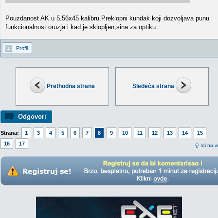
Pouzdanost AK u 5.56x45 kalibru.Preklopni kundak koji dozvoljava punu
funkcionalnost oruzja i kad je sklopljen,sina za optiku.
Profil
Prethodna strana
Sledeća strana
Odgovori
Strana:
1
3
4
5
6
7
8
9
10
11
12
13
14
15
16
17
Idi na v