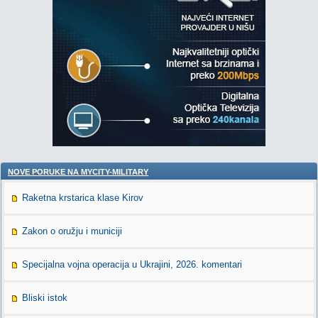
NOVE PORUKE NA MYCITY-MILITARY
Raketna krstarica klase Kirov
Zakon o oružju i municiji
Specijalna vojna operacija u Ukrajini, 2026. komentari
Bliski istok