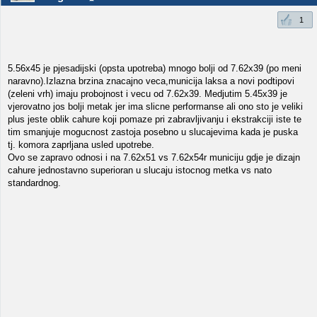
1
5.56x45 je pjesadijski (opsta upotreba) mnogo bolji od 7.62x39 (po meni
naravno).Izlazna brzina znacajno veca,municija laksa a novi podtipovi
(zeleni vrh) imaju probojnost i vecu od 7.62x39. Medjutim 5.45x39 je
vjerovatno jos bolji metak jer ima slicne performanse ali ono sto je veliki
plus jeste oblik cahure koji pomaze pri zabravljivanju i ekstrakciji iste te
tim smanjuje mogucnost zastoja posebno u slucajevima kada je puska
tj. komora zaprljana usled upotrebe.
Ovo se zapravo odnosi i na 7.62x51 vs 7.62x54r municiju gdje je dizajn
cahure jednostavno superioran u slucaju istocnog metka vs nato
standardnog.