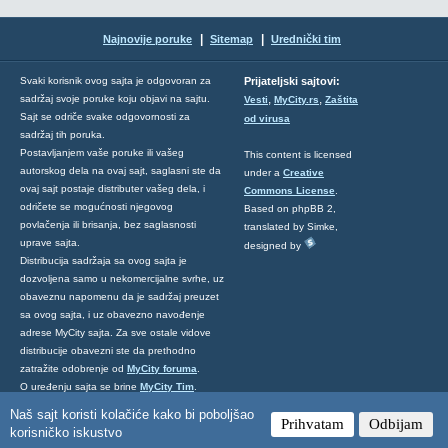
|
|
Najnovije poruke
Sitemap
Urednički tim
Svaki korisnik ovog sajta je odgovoran za
Prijateljski sajtovi:
,
,
sadržaj svoje poruke koju objavi na sajtu.
Vesti
MyCity.rs
Zaštita
Sajt se odriče svake odgovornosti za
od virusa
sadržaj tih poruka.
Postavljanjem vaše poruke ili vašeg
This content is licensed
autorskog dela na ovaj sajt, saglasni ste da
under a
Creative
ovaj sajt postaje distributer vašeg dela, i
Commons License
.
odričete se mogućnosti njegovog
Based on phpBB 2,
povlačenja ili brisanja, bez saglasnosti
translated by Simke,
uprave sajta.
designed by
Distribucija sadržaja sa ovog sajta je
dozvoljena samo u nekomercijalne svrhe, uz
obaveznu napomenu da je sadržaj preuzet
sa ovog sajta, i uz obavezno navođenje
adrese MyCity sajta. Za sve ostale vidove
distribucije obavezni ste da prethodno
zatražite odobrenje od
MyCity foruma
.
O uređenju sajta se brine
MyCity Tim
.
Ukoliko želite da nas kontaktirate kliknite
Naš sajt koristi kolačiće kako bi poboljšao
Prihvatam
Odbijam
ovde
.
korisničko iskustvo