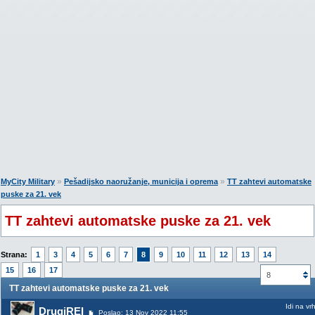
»
»
MyCity Military
Pešadijsko naoružanje, municija i oprema
TT zahtevi automatske
puske za 21. vek
TT zahtevi automatske puske za 21. vek
Strana:
1
3
4
5
6
7
8
9
10
11
12
13
14
15
16
17
8
TT zahtevi automatske puske za 21. vek
Idi na vr
DrugiREI
Poslao: 13 Nov 2022 11:55