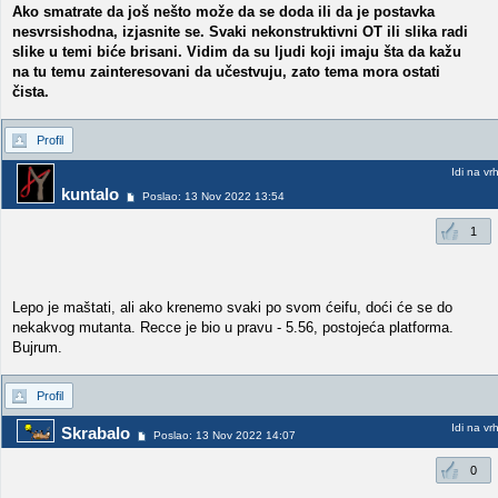
Ako smatrate da još nešto može da se doda ili da je postavka
nesvrsishodna, izjasnite se. Svaki nekonstruktivni OT ili slika radi
slike u temi biće brisani. Vidim da su ljudi koji imaju šta da kažu
na tu temu zainteresovani da učestvuju, zato tema mora ostati
čista.
Profil
Idi na vr
kuntalo
Poslao: 13 Nov 2022 13:54
1
Lepo je maštati, ali ako krenemo svaki po svom ćeifu, doći će se do
nekakvog mutanta. Recce je bio u pravu - 5.56, postojeća platforma.
Bujrum.
Profil
Idi na vr
Skrabalo
Poslao: 13 Nov 2022 14:07
0