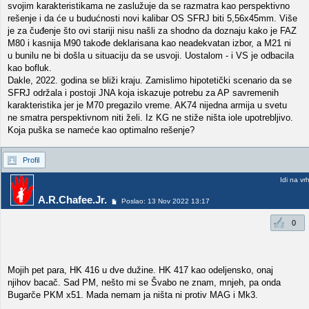
svojim karakteristikama ne zaslužuje da se razmatra kao perspektivno
rešenje i da će u budućnosti novi kalibar OS SFRJ biti 5,56x45mm. Više
je za čuđenje što ovi stariji nisu našli za shodno da doznaju kako je FAZ
M80 i kasnija M90 takođe deklarisana kao neadekvatan izbor, a M21 ni
u bunilu ne bi došla u situaciju da se usvoji. Uostalom - i VS je odbacila
kao bofluk.
Dakle, 2022. godina se bliži kraju. Zamislimo hipotetički scenario da se
SFRJ održala i postoji JNA koja iskazuje potrebu za AP savremenih
karakteristika jer je M70 pregazilo vreme. AK74 nijedna armija u svetu
ne smatra perspektivnom niti želi. Iz KG ne stiže ništa iole upotrebljivo.
Koja puška se nameće kao optimalno rešenje?
Profil
Idi na vr
A.R.Chafee.Jr.
Poslao: 13 Nov 2022 13:17
0
Mojih pet para, HK 416 u dve dužine. HK 417 kao odeljensko, onaj
njihov bacač. Sad PM, nešto mi se Švabo ne znam, mnjeh, pa onda
Bugarče PKM x51. Mada nemam ja ništa ni protiv MAG i Mk3.