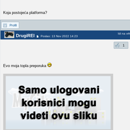
Koja postojeća platforma?
Profil
Idi na vr
DrugiREI
Poslao: 13 Nov 2022 14:23
1
Evo moja topla preporuka