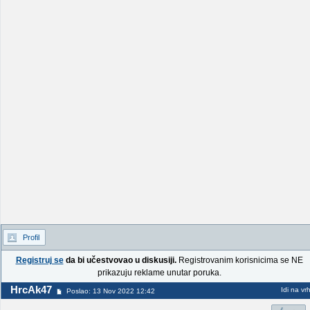
Profil
Registruj se
da bi učestvovao u diskusiji.
Registrovanim korisnicima se NE
prikazuju reklame unutar poruka.
HrcAk47
Idi na vr
Poslao: 13 Nov 2022 12:42