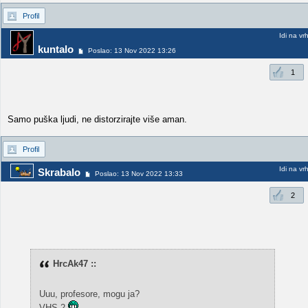
Profil
Idi na vr
kuntalo
Poslao: 13 Nov 2022 13:26
1
Samo puška ljudi, ne distorzirajte više aman.
Profil
Idi na vr
Skrabalo
Poslao: 13 Nov 2022 13:33
2
HrcAk47 ::
Uuu, profesore, mogu ja?
VHS-2