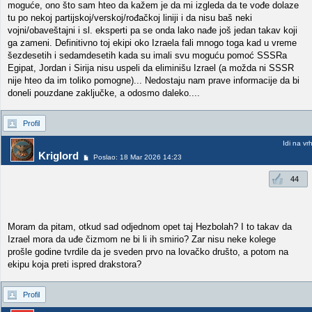
moguće, ono što sam hteo da kažem je da mi izgleda da te vođe dolaze
tu po nekoj partijskoj/verskoj/rođačkoj liniji i da nisu baš neki
vojni/obaveštajni i sl. eksperti pa se onda lako nađe još jedan takav koji
ga zameni. Definitivno toj ekipi oko Izraela fali mnogo toga kad u vreme
šezdesetih i sedamdesetih kada su imali svu moguću pomoć SSSRa
Egipat, Jordan i Sirija nisu uspeli da eliminišu Izrael (a možda ni SSSR
nije hteo da im toliko pomogne)... Nedostaju nam prave informacije da bi
doneli pouzdane zaključke, a odosmo daleko....
Profil
Idi na vr
Kriglord
Poslao: 18 Mar 2026 14:23
44
Moram da pitam, otkud sad odjednom opet taj Hezbolah? I to takav da
Izrael mora da uđe čizmom ne bi li ih smirio? Zar nisu neke kolege
prošle godine tvrdile da je sveden prvo na lovačko društo, a potom na
ekipu koja preti ispred drakstora?
Profil