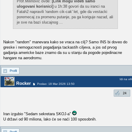
Prof.Milinović ovde:
[Link mogu videti samo
ulogovani korisnici]
u 1h:38 govori da su iranci na
Fatah2 napravili 'random cik-cak' let, gde da vestacki
poremecaj za promenu putanje, pa ga koriguje nazad, ali
je sve na bazi slucajnog ...
Nakon "random" manevara kako se vraca na cilj? Samo INS bi doveo do
greske i nemogucnosti pogadjanja tackastih ciljeva, a jos od prvog
gadjanja americke baze znamo da su u stanju da pogode pojedinacne
hangare na aerodromu.
Profil
Idi na vr
Rocker
Poslao: 18 Mar 2026 13:50
24
Iran izgubio "Sedam sekretara SKOJ-a"
U državi od 90 miliona, lako će se naći 100 sposobnih.