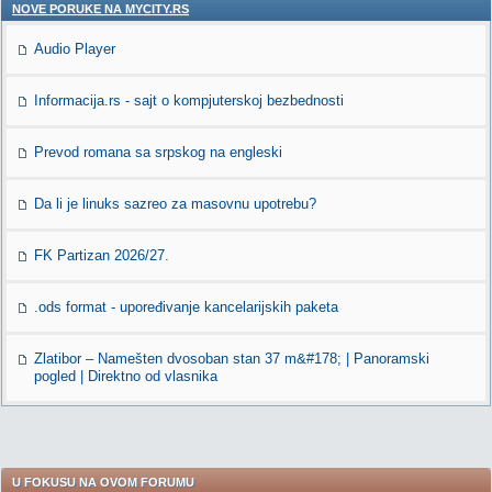
NOVE PORUKE NA MYCITY.RS
Audio Player
Informacija.rs - sajt o kompjuterskoj bezbednosti
Prevod romana sa srpskog na engleski
Da li je linuks sazreo za masovnu upotrebu?
FK Partizan 2026/27.
.ods format - upoređivanje kancelarijskih paketa
Zlatibor – Namešten dvosoban stan 37 m&#178; | Panoramski
pogled | Direktno od vlasnika
U FOKUSU NA OVOM FORUMU