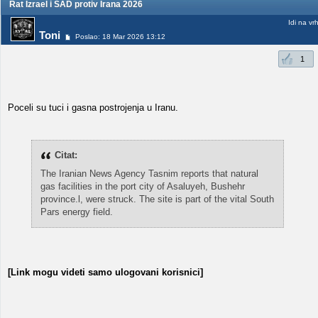
Rat Izrael i SAD protiv Irana 2026
Idi na vr
Toni
Poslao: 18 Mar 2026 13:12
1
Poceli su tuci i gasna postrojenja u Iranu.
Citat:
The Iranian News Agency Tasnim reports that natural
gas facilities in the port city of Asaluyeh, Bushehr
province.l, were struck. The site is part of the vital South
Pars energy field.
[Link mogu videti samo ulogovani korisnici]