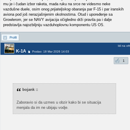
mu je i čudan izbor raketa, mada ruku na srce ne videsmo neke
vazdušne duele, osim onog
prijateljskog
obaranja par F-15 i par iranskih
aviona pod još nerazjašnjenim okolnostima. Otud i upoređenje sa
Growlerom, jer se NAVY avijacija očigledno drži pravila pa i dalje
predstavlja najozbiljniju vazduhoplovnu komponentu US OS.
Profil
Idi na vr
K-1A
Poslao: 18 Mar 2026 14:03
1
bojank ::
Zaboravio si da uzmes u obzir kako bi se situacija
menjala da im ne ubijaju vodje.