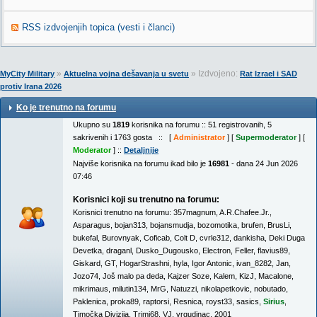
RSS izdvojenjih topica (vesti i članci)
»
» Izdvojeno:
MyCity Military
Aktuelna vojna dešavanja u svetu
Rat Izrael i SAD
protiv Irana 2026
Ko je trenutno na forumu
Ukupno su
1819
korisnika na forumu :: 51 registrovanih, 5
sakrivenih i 1763 gosta :: [
Administrator
] [
Supermoderator
] [
Moderator
] ::
Detaljnije
Najviše korisnika na forumu ikad bilo je
16981
- dana 24 Jun 2026
07:46
Korisnici koji su trenutno na forumu:
Korisnici trenutno na forumu:
357magnum
,
A.R.Chafee.Jr.
,
Asparagus
,
bojan313
,
bojansmudja
,
bozomotika
,
brufen
,
BrusLi
,
bukefal
,
Burovnyak
,
Coficab
,
Colt D
,
cvrle312
,
dankisha
,
Deki Duga
Devetka
,
draganl
,
Dusko_Dugousko
,
Electron
,
Feller
,
flavius89
,
Giskard
,
GT
,
HogarStrashni
,
hyla
,
Igor Antonic
,
ivan_8282
,
Jan
,
Jozo74
,
Još malo pa deda
,
Kajzer Soze
,
Kalem
,
KizJ
,
Macalone
,
mikrimaus
,
milutin134
,
MrG
,
Natuzzi
,
nikolapetkovic
,
nobutado
,
Paklenica
,
proka89
,
raptorsi
,
Resnica
,
royst33
,
sasics
,
Sirius
,
Timočka Divizija
,
Trimi68
,
VJ
,
vrgudinac
,
2001