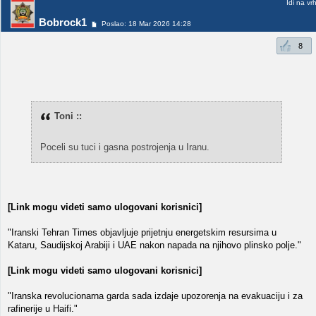
Idi na vr
Bobrock1
Poslao: 18 Mar 2026 14:28
8
Toni ::
Poceli su tuci i gasna postrojenja u Iranu.
[Link mogu videti samo ulogovani korisnici]
"Iranski Tehran Times objavljuje prijetnju energetskim resursima u
Kataru, Saudijskoj Arabiji i UAE nakon napada na njihovo plinsko polje."
[Link mogu videti samo ulogovani korisnici]
"Iranska revolucionarna garda sada izdaje upozorenja na evakuaciju i za
rafinerije u Haifi."