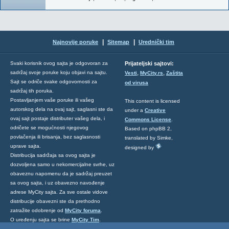
|
|
Najnovije poruke
Sitemap
Urednički tim
Svaki korisnik ovog sajta je odgovoran za
Prijateljski sajtovi:
,
,
sadržaj svoje poruke koju objavi na sajtu.
Vesti
MyCity.rs
Zaštita
Sajt se odriče svake odgovornosti za
od virusa
sadržaj tih poruka.
Postavljanjem vaše poruke ili vašeg
This content is licensed
autorskog dela na ovaj sajt, saglasni ste da
under a
Creative
ovaj sajt postaje distributer vašeg dela, i
Commons License
.
odričete se mogućnosti njegovog
Based on phpBB 2,
povlačenja ili brisanja, bez saglasnosti
translated by Simke,
uprave sajta.
designed by
Distribucija sadržaja sa ovog sajta je
dozvoljena samo u nekomercijalne svrhe, uz
obaveznu napomenu da je sadržaj preuzet
sa ovog sajta, i uz obavezno navođenje
adrese MyCity sajta. Za sve ostale vidove
distribucije obavezni ste da prethodno
zatražite odobrenje od
MyCity foruma
.
O uređenju sajta se brine
MyCity Tim
.
Ukoliko želite da nas kontaktirate kliknite