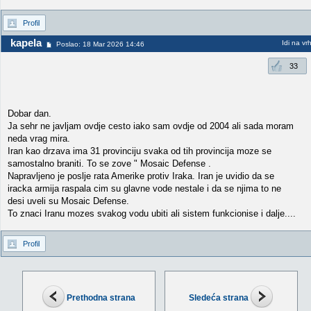
Profil
kapela
Idi na vr
Poslao: 18 Mar 2026 14:46
33
Dobar dan.
Ja sehr ne javljam ovdje cesto iako sam ovdje od 2004 ali sada moram
neda vrag mira.
Iran kao drzava ima 31 provinciju svaka od tih provincija moze se
samostalno braniti. To se zove " Mosaic Defense .
Napravljeno je poslje rata Amerike protiv Iraka. Iran je uvidio da se
iracka armija raspala cim su glavne vode nestale i da se njima to ne
desi uveli su Mosaic Defense.
To znaci Iranu mozes svakog vodu ubiti ali sistem funkcionise i dalje....
Profil
Prethodna strana
Sledeća strana