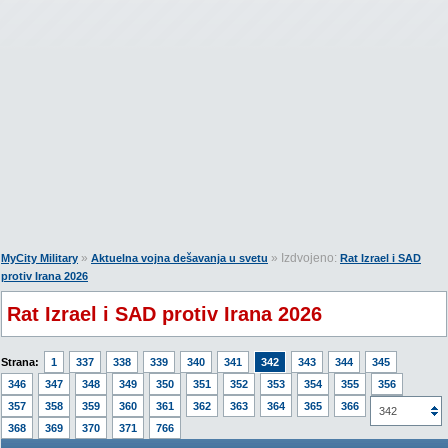
»
» Izdvojeno:
MyCity Military
Aktuelna vojna dešavanja u svetu
Rat Izrael i SAD
protiv Irana 2026
Rat Izrael i SAD protiv Irana 2026
Strana:
1
337
338
339
340
341
342
343
344
345
346
347
348
349
350
351
352
353
354
355
356
357
358
359
360
361
362
363
364
365
366
367
342
368
369
370
371
766