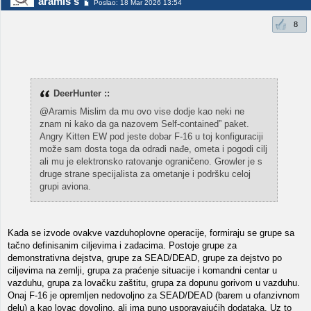
aramis s
Poslao: 18 Mar 2026 13:54
8
DeerHunter ::
@Aramis Mislim da mu ovo vise dodje kao neki ne
znam ni kako da ga nazovem Self-contained” paket.
Angry Kitten EW pod jeste dobar F-16 u toj konfiguraciji
može sam dosta toga da odradi nađe, ometa i pogodi cilj
ali mu je elektronsko ratovanje ograničeno. Growler je s
druge strane specijalista za ometanje i podršku celoj
grupi aviona.
Kada se izvode ovakve vazduhoplovne operacije, formiraju se grupe sa
tačno definisanim ciljevima i zadacima. Postoje grupe za
demonstrativna dejstva, grupe za SEAD/DEAD, grupe za dejstvo po
ciljevima na zemlji, grupa za praćenje situacije i komandni centar u
vazduhu, grupa za lovačku zaštitu, grupa za dopunu gorivom u vazduhu.
Onaj F-16 je opremljen nedovoljno za SEAD/DEAD (barem u ofanzivnom
delu) a kao lovac dovoljno, ali ima puno usporavajućih dodataka. Uz to