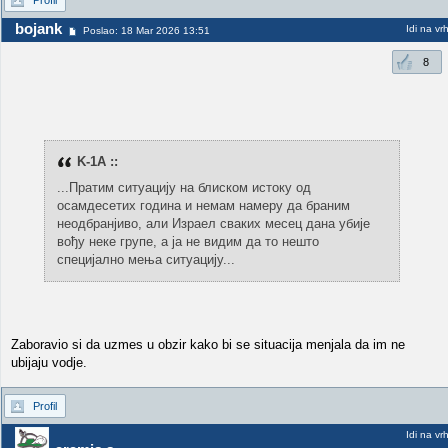
Profil
bojank
Idi na vr
Poslao: 18 Mar 2026 13:51
8
K-1A ::
...Пратим ситуацију на блиском истоку од
осамдесетих година и немам намеру да браним
неодбранјиво, али Израел сваких месец дана убије
вођу неке групе, а ја не видим да то нешто
специјално мења ситуацију...
Zaboravio si da uzmes u obzir kako bi se situacija menjala da im ne
ubijaju vodje.
Profil
Idi na vr