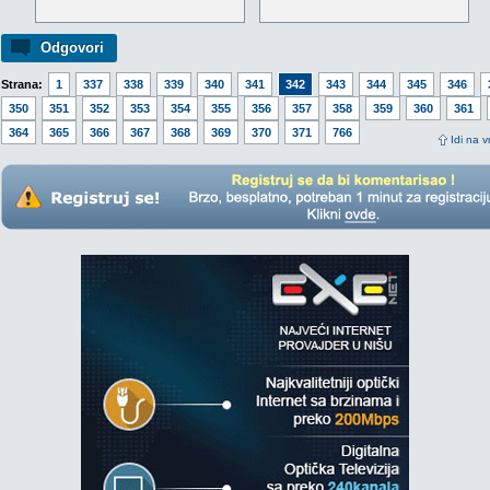
Odgovori
Strana:
1
337
338
339
340
341
342
343
344
345
346
350
351
352
353
354
355
356
357
358
359
360
361
364
365
366
367
368
369
370
371
766
Idi na v