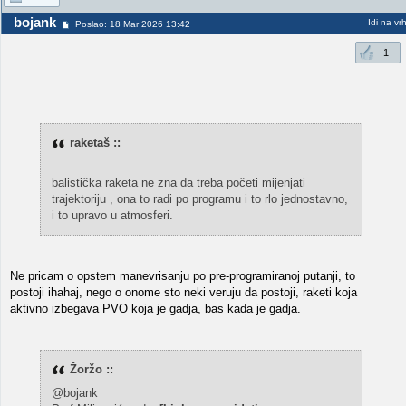
bojank
Idi na vr
Poslao: 18 Mar 2026 13:42
1
raketaš ::
balistička raketa ne zna da treba početi mijenjati
trajektoriju , ona to radi po programu i to rlo jednostavno,
i to upravo u atmosferi.
Ne pricam o opstem manevrisanju po pre-programiranoj putanji, to
postoji ihahaj, nego o onome sto neki veruju da postoji, raketi koja
aktivno izbegava PVO koja je gadja, bas kada je gadja.
Žoržo ::
@bojank