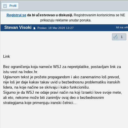
Profil
Registruj se
da bi učestvovao u diskusiji.
Registrovanim korisnicima se NE
prikazuju reklame unutar poruka.
Stevan Visoki
Idi na vr
Poslao: 18 Mar 2026 13:27
1
Link
Bez ograničenja koja nameće WSJ za nepretplatike, postavljam link za
istu vest na Index.hr.
Uglavnom tekst je prožete propagandom i ako zanemarimo loš prevod,
nije loš jer daje kakav takav uvid u bezbednosnu problematiku iranskih
lidera, na koje načine se skrivaju i kako funkcionišu.
Sigurno je da WSJ ne odaje pravi način na koji Izraelci love svoje mete,
ali eto, nekome može biti zanimljiv ovaj deo o bezbednosnim
strategijama koje primenjuju iranski čelnici...