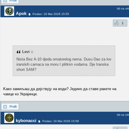
Profil
Idi na vr
Apok
Poslao: 19 Mar 2026 15:55
1
Levi ::
Nista Bez A-10 djeda omatorelog nema. Dusu Dao za lov
iranskih camaca na moru I plitkim vodama. Dje Iranska
short SAM?
Kaко замиљаш да дејствују нa води? Једино да ставе ракете на
чамце ко Украјинци.
Profil
Idi na vr
kybonacci
Poslao: 19 Mar 2026 15:58