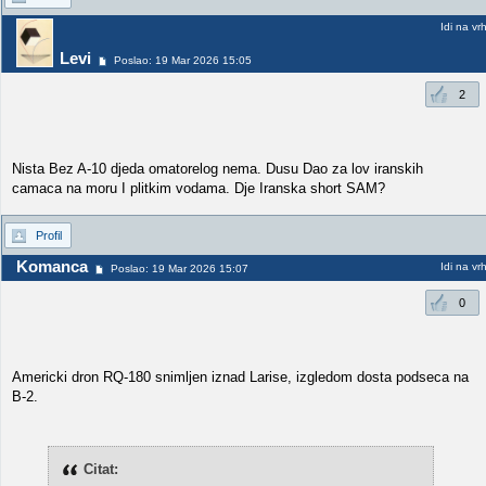
Idi na vr
Levi
Poslao: 19 Mar 2026 15:05
2
Nista Bez A-10 djeda omatorelog nema. Dusu Dao za lov iranskih
camaca na moru I plitkim vodama. Dje Iranska short SAM?
Profil
Komanca
Idi na vr
Poslao: 19 Mar 2026 15:07
0
Americki dron RQ-180 snimljen iznad Larise, izgledom dosta podseca na
B-2.
Citat: