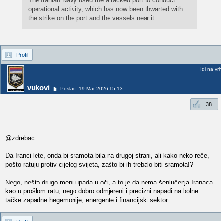
The Iranian Navy used the attacked port to conduct
operational activity, which has now been thwarted with
the strike on the port and the vessels near it.
Profil
Idi na vr
vukovi
Poslao: 19 Mar 2026 15:13
38
@zdrebac
Da Iranci lete, onda bi sramota bila na drugoj strani, ali kako neko reče,
pošto ratuju protiv cijelog svijeta, zašto bi ih trebalo biti sramota!?
Nego, nešto drugo meni upada u oči, a to je da nema šenlučenja Iranaca
kao u prošlom ratu, nego dobro odmjereni i precizni napadi na bolne
tačke zapadne hegemonije, energente i financijski sektor.