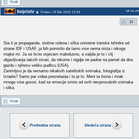
Profil
bojcistv
Idi na vr
Poslao: 19 Mar 2026 15:59
21
Sta ti je propaganda, stotine videoa i slika unistene iranske tehnike od
strane IDF i USAF, ja bih pomislio da tamo vise nema nista i nikoga
majke mi. Ja se licno osjecam malodusno, a valjda je to i cilj
objavljivanja takvih stvari, da nikome i nigdje ne padne na pamet da dira
gazdu i njihovu veliku pudlicu (USA).
Zanimljivo je da nemamo nikakvih satelitskih snimaka, fotografija iz
Izraela? Samo par videa presretanja i to je to. Meni ta tisina i mrak
mnogo vise govori, kad se emocije smire od ovih nevjerovatnih snimaka
i slika.
Profil
Prethodna strana
Sledeća strana