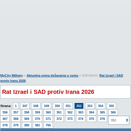
»
» Izdvojeno:
MyCity Military
Aktuelna vojna dešavanja u svetu
Rat Izrael i SAD
protiv Irana 2026
Rat Izrael i SAD protiv Irana 2026
Strana:
1
347
348
349
350
351
352
353
354
355
356
357
358
359
360
361
362
363
364
365
366
367
368
369
370
371
372
373
374
375
376
377
352
378
379
380
381
765