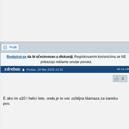
Profil
Registruj se
da bi učestvovao u diskusiji.
Registrovanim korisnicima se NE
prikazuju reklame unutar poruka.
zdrebac
Idi na vr
Poslao: 19 Mar 2026 14:32
3
E ako im a10 i helici lete, onda je to vec ozbiljna blamaza za iransku
pvo.