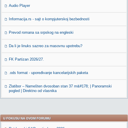
Audio Player
Informacija.rs - sajt o kompjuterskoj bezbednosti
Prevod romana sa srpskog na engleski
Da li je linuks sazreo za masovnu upotrebu?
FK Partizan 2026/27.
.ods format - upoređivanje kancelarijskih paketa
Zlatibor – Namešten dvosoban stan 37 m&#178; | Panoramski
pogled | Direktno od vlasnika
U FOKUSU NA OVOM FORUMU