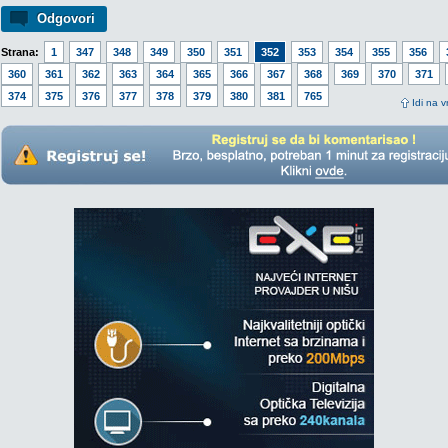
Odgovori
Strana:
1
347
348
349
350
351
352
353
354
355
356
360
361
362
363
364
365
366
367
368
369
370
371
374
375
376
377
378
379
380
381
765
Idi na v