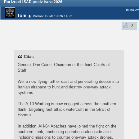
Rat Izrael i SAD protiv Irana 2026
Idi na vr
Toni
Poslao: 19 Mar 2026 14:25
2
Citat:
General Dan Caine, Chairman of the Joint Chiefs of
Staff:
We’re now flying further east and penetrating deeper into
Iranian airspace to hunt and destroy one-way attack
systems.
The A-10 Warthog is now engaged across the southern
flank, targeting fast attack watercraft in the Strait of
Hormuz.
In addition, AH-64 Apaches have joined the fight on the
southern flank, continuing operations alongside allies—
including missions to counter one-way attack drones.