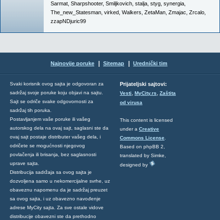
Sarmat
,
Sharpshooter
,
Smiljkovich
,
stalja
,
styg
,
synergia
,
The_new_Statesman
,
virked
,
Walkers
,
ZetaMan
,
Zmajac
,
Zrcalo
,
zzapNDjuric99
|
|
Najnovije poruke
Sitemap
Urednički tim
Svaki korisnik ovog sajta je odgovoran za
Prijateljski sajtovi:
,
,
sadržaj svoje poruke koju objavi na sajtu.
Vesti
MyCity.rs
Zaštita
Sajt se odriče svake odgovornosti za
od virusa
sadržaj tih poruka.
Postavljanjem vaše poruke ili vašeg
This content is licensed
autorskog dela na ovaj sajt, saglasni ste da
under a
Creative
ovaj sajt postaje distributer vašeg dela, i
Commons License
.
odričete se mogućnosti njegovog
Based on phpBB 2,
povlačenja ili brisanja, bez saglasnosti
translated by Simke,
uprave sajta.
designed by
Distribucija sadržaja sa ovog sajta je
dozvoljena samo u nekomercijalne svrhe, uz
obaveznu napomenu da je sadržaj preuzet
sa ovog sajta, i uz obavezno navođenje
adrese MyCity sajta. Za sve ostale vidove
distribucije obavezni ste da prethodno