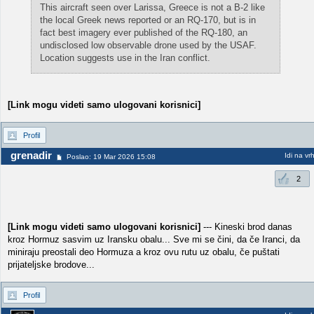
This aircraft seen over Larissa, Greece is not a B-2 like
the local Greek news reported or an RQ-170, but is in
fact best imagery ever published of the RQ-180, an
undisclosed low observable drone used by the USAF.
Location suggests use in the Iran conflict.
[Link mogu videti samo ulogovani korisnici]
Profil
grenadir
Idi na vr
Poslao: 19 Mar 2026 15:08
2
[Link mogu videti samo ulogovani korisnici]
--- Kineski brod danas
kroz Hormuz sasvim uz Iransku obalu... Sve mi se čini, da če Iranci, da
miniraju preostali deo Hormuza a kroz ovu rutu uz obalu, če puštati
prijateljske brodove...
Profil