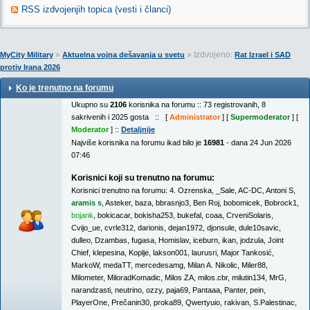
RSS izdvojenjih topica (vesti i članci)
»
» Izdvojeno:
MyCity Military
Aktuelna vojna dešavanja u svetu
Rat Izrael i SAD
protiv Irana 2026
Ko je trenutno na forumu
Ukupno su
2106
korisnika na forumu :: 73 registrovanih, 8
sakrivenih i 2025 gosta :: [
Administrator
] [
Supermoderator
] [
Moderator
] ::
Detaljnije
Najviše korisnika na forumu ikad bilo je
16981
- dana 24 Jun 2026
07:46
Korisnici koji su trenutno na forumu:
Korisnici trenutno na forumu:
4. Ozrenska
,
_Sale
,
AC-DC
,
Antoni S
,
aramis s
,
Asteker
,
baza
,
bbrasnjo3
,
Ben Roj
,
bobomicek
,
Bobrock1
,
bojank
,
bokicacar
,
bokisha253
,
bukefal
,
coaa
,
CrveniSolaris
,
Cvijo_ue
,
cvrle312
,
darionis
,
dejan1972
,
djonsule
,
dule10savic
,
dulleo
,
Dzambas
,
fugasa
,
Homislav
,
iceburn
,
ikan
,
jodzula
,
Joint
Chief
,
klepesina
,
Koplje
,
lakson001
,
laurusri
,
Major Tankosić
,
MarkoW
,
medaTT
,
mercedesamg
,
Milan A. Nikolic
,
Miler88
,
Milometer
,
MiloradKomadic
,
Milos ZA
,
milos.cbr
,
milutin134
,
MrG
,
narandzasti
,
neutrino
,
ozzy
,
paja69
,
Pantaaa
,
Panter
,
pein
,
PlayerOne
,
Prečanin30
,
proka89
,
Qwertyuio
,
rakivan
,
S.Palestinac
,