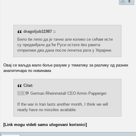
8
dragoljub11987 ::
Било би лепо да је тачно али колико се сећам исти
су предвиђали да ће Руси остати без ракета
отприлике два дана после почетка рата у Украјини.
Овај се ваљда мало боље разуме у тематику за разлику од разних
аналитичара по новинама
Citat:
🇩🇪💬 German Rheinmetall CEO Armin Papperger:
If the war in Iran lasts another month, I think we will
nearly have no missiles available.
[Link mogu videti samo ulogovani korisnici]