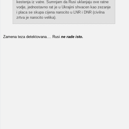
kestenja iz vatre. Sumnjam da Rusi uklanjaju ove ratne
vodje, jednostavno rat je u Ukrajini shvacen kao zezanje
i placa se skupa cijena narocito u LNR i DNR (civilna
zrtva je narocito velika).
Zamena teza detektovana.... Rusi
ne rade isto.