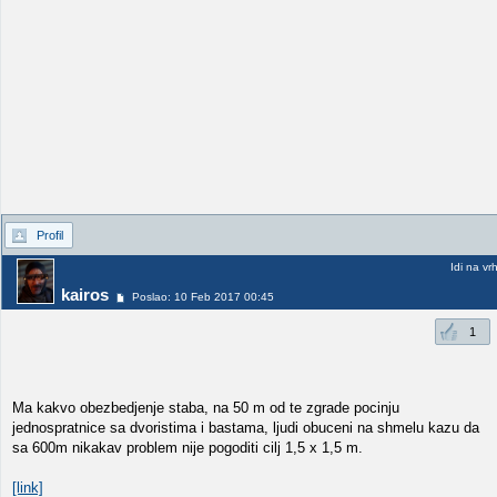
Profil
Idi na vr
kairos
Poslao: 10 Feb 2017 00:45
1
Ma kakvo obezbedjenje staba, na 50 m od te zgrade pocinju
jednospratnice sa dvoristima i bastama, ljudi obuceni na shmelu kazu da
sa 600m nikakav problem nije pogoditi cilj 1,5 x 1,5 m.
[link]