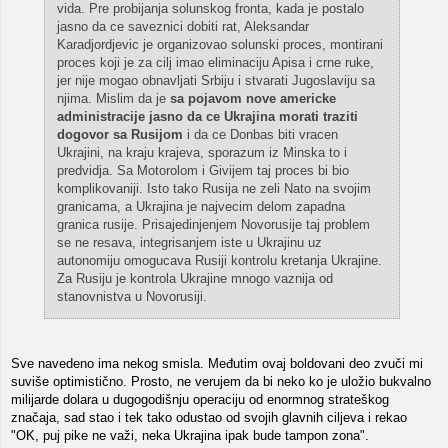
vida. Pre probijanja solunskog fronta, kada je postalo
jasno da ce saveznici dobiti rat, Aleksandar
Karadjordjevic je organizovao solunski proces, montirani
proces koji je za cilj imao eliminaciju Apisa i crne ruke,
jer nije mogao obnavljati Srbiju i stvarati Jugoslaviju sa
njima. Mislim da je
sa pojavom nove americke
administracije jasno da ce Ukrajina morati traziti
dogovor sa Rusijom
i da ce Donbas biti vracen
Ukrajini, na kraju krajeva, sporazum iz Minska to i
predvidja. Sa Motorolom i Givijem taj proces bi bio
komplikovaniji. Isto tako Rusija ne zeli Nato na svojim
granicama, a Ukrajina je najvecim delom zapadna
granica rusije. Prisajedinjenjem Novorusije taj problem
se ne resava, integrisanjem iste u Ukrajinu uz
autonomiju omogucava Rusiji kontrolu kretanja Ukrajine.
Za Rusiju je kontrola Ukrajine mnogo vaznija od
stanovnistva u Novorusiji.
Sve navedeno ima nekog smisla. Međutim ovaj boldovani deo zvuči mi
suviše optimistično. Prosto, ne verujem da bi neko ko je uložio bukvalno
milijarde dolara u dugogodišnju operaciju od enormnog strateškog
značaja, sad stao i tek tako odustao od svojih glavnih ciljeva i rekao
"OK, puj pike ne važi, neka Ukrajina ipak bude tampon zona".