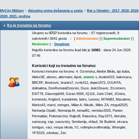
»
»
MyCity Military
Aktuelna vojna dešavanja u svetu
Rat u Ukrajini - 2017, 2018, 2019,
2020, 2021. godina
Ko je trenutno na forumu
Ukupno su
5717
korisnika na forumu :: 67 registrovanih, 9
sakrivenih i 5641 gosta :: [
Administrator
] [
Supermoderator
] [
Moderator
] ::
Detaljnije
Najviše korisnika na forumu ikad bilo je
16981
- dana 24 Jun 2026
07:46
Korisnici koji su trenutno na forumu:
Korisnici trenutno na forumu:
4. Ozrenska
,
Abebe Bikila
,
ajo baba
,
AleksSE
,
alonso
,
alternator
,
Apok
,
aramis s
,
Avalon015
,
bakovaca
,
BBCRF
,
Boskovic
,
branko7
,
cvrle312
,
dejan1972
,
DJUNTA
,
dolinalima
,
DonRumataEstorski
,
Duce
,
dule10savic
,
Ercomero
,
EXIT78
,
Glavonja049
,
Goran 0000
,
IQ116
,
Joint Chief
,
JOntra
,
komenski
,
Kriglord
,
kuntakinte
,
ladro
,
Leonov
,
M74AB3
,
Macalone
,
Marko43
,
marsi
,
menges
,
Milan A. Nikolic
,
Milos ZA
,
mrgud2025
,
Nemanja Opalić
,
Nemanja.M
,
nenad81
,
nerislav2025
,
Panter
,
Permaldar
,
Polemarchoi
,
RajkoB
,
Rakenica
,
Ray1973
,
rikirubio
,
samsung
,
sap
,
sasovsky
,
Semberija
,
shlauf
,
Sir Budimir
,
skvara
,
tomigun
,
vaci
,
vespa nikola
,
VJ
,
volimpivuvolimrakiju
,
Wrangler
,
YFSS33
,
zdrebac
,
Zec