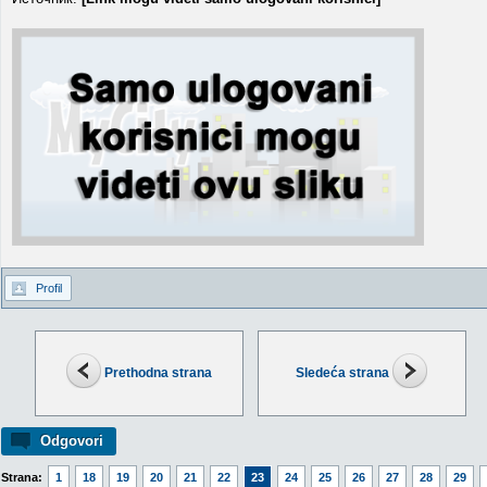
Profil
Prethodna strana
Sledeća strana
Odgovori
Strana:
1
18
19
20
21
22
23
24
25
26
27
28
29