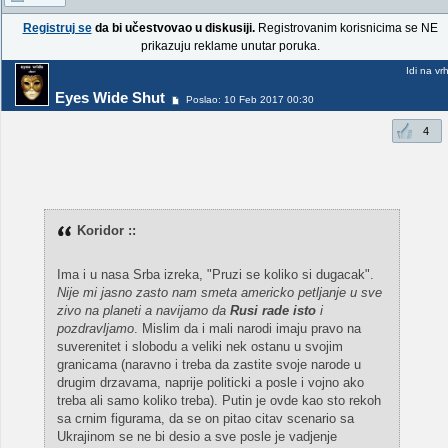
Registruj se
da bi učestvovao u diskusiji.
Registrovanim korisnicima se NE
prikazuju reklame unutar poruka.
Idi na vr
Eyes Wide Shut
Poslao: 10 Feb 2017 00:30
4
Koridor ::
Ima i u nasa Srba izreka, "Pruzi se koliko si dugacak".
Nije mi jasno zasto nam smeta americko petljanje u sve
zivo na planeti a navijamo da
Rusi rade isto
i
pozdravljamo
. Mislim da i mali narodi imaju pravo na
suverenitet i slobodu a veliki nek ostanu u svojim
granicama (naravno i treba da zastite svoje narode u
drugim drzavama, naprije politicki a posle i vojno ako
treba ali samo koliko treba). Putin je ovde kao sto rekoh
sa crnim figurama, da se on pitao citav scenario sa
Ukrajinom se ne bi desio a sve posle je vadjenje