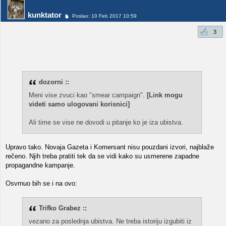
kunktator
Poslao: 10 Feb 2017 10:59
3
dozorni ::
Meni vise zvuci kao "smear campaign".
[Link mogu
videti samo ulogovani korisnici]
Ali time se vise ne dovodi u pitanje ko je iza ubistva.
Upravo tako. Novaja Gazeta i Komersant nisu pouzdani izvori, najblaže
rečeno. Njih treba pratiti tek da se vidi kako su usmerene zapadne
propagandne kampanje.
Osvrnuo bih se i na ovo:
Trifko Grabez ::
vezano za poslednja ubistva. Ne treba istoriju izgubiti iz