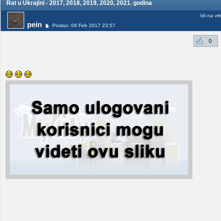
Rat u Ukrajini - 2017, 2018, 2019, 2020, 2021. godina
Idi na vr
pein
Poslao: 09 Feb 2017 23:57
0