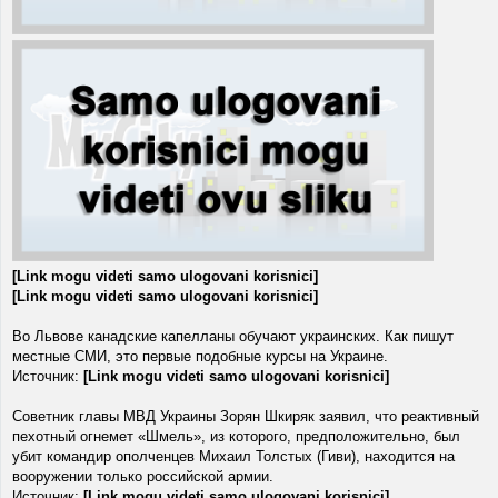
[Link mogu videti samo ulogovani korisnici]
[Link mogu videti samo ulogovani korisnici]
Во Львове канадские капелланы обучают украинских. Как пишут
местные СМИ, это первые подобные курсы на Украине.
Источник:
[Link mogu videti samo ulogovani korisnici]
Советник главы МВД Украины Зорян Шкиряк заявил, что реактивный
пехотный огнемет «Шмель», из которого, предположительно, был
убит командир ополченцев Михаил Толстых (Гиви), находится на
вооружении только российской армии.
Источник:
[Link mogu videti samo ulogovani korisnici]