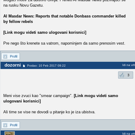
na rusku Novu Gazetu.
Al Masdar News: Reports that notable Donbass commander killed
by fellow rebels
[Link mogu videti samo ulogovani korisnici]
Pre nego što krenete sa vatrom, napominjem da samo prenosim vest.
Profil
dozorni
Idi na vr
Poslao: 10 Feb 2017 09:22
3
Meni vise zvuci kao "smear campaign".
[Link mogu videti samo
ulogovani korisnici]
Ali time se vise ne dovodi u pitanje ko je iza ubistva.
Profil
Idi na vr