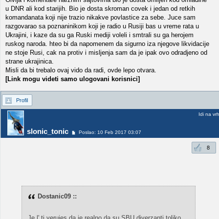
u DNR ali kod starijih. Bio je dosta skroman covek i jedan od retkih
komandanata koji nije trazio nikakve povlastice za sebe. Juce sam
razgovarao sa poznaninikom koji je radio u Rusiji bas u vreme rata u
Ukrajini, i kaze da su ga Ruski mediji voleli i smtrali su ga herojem
ruskog naroda. hteo bi da napomenem da sigurno iza njegove likvidacije
ne stoje Rusi, cak na protiv i misljenja sam da je ipak ovo odradjeno od
strane ukrajinica.
Misli da bi trebalo ovaj vido da radi, ovde lepo otvara.
[Link mogu videti samo ulogovani korisnici]
Profil
Idi na vr
slonic_tonic
Poslao: 10 Feb 2017 03:07
8
Dostanic09 ::
Je l' ti verujes da je realno da su SBU diverzanti toliko