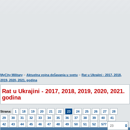
»
»
MyCity Military
Aktuelna vojna dešavanja u svetu
Rat u Ukrajini - 2017, 2018,
2019, 2020, 2021. godina
Rat u Ukrajini - 2017, 2018, 2019, 2020, 2021.
godina
Strana:
1
18
19
20
21
22
23
24
25
26
27
28
29
30
31
32
33
34
35
36
37
38
39
40
41
42
43
44
45
46
47
48
49
50
51
52
577
23