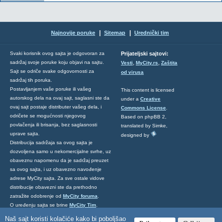
|
|
Najnovije poruke
Sitemap
Urednički tim
Svaki korisnik ovog sajta je odgovoran za
Prijateljski sajtovi:
,
,
sadržaj svoje poruke koju objavi na sajtu.
Vesti
MyCity.rs
Zaštita
Sajt se odriče svake odgovornosti za
od virusa
sadržaj tih poruka.
Postavljanjem vaše poruke ili vašeg
This content is licensed
autorskog dela na ovaj sajt, saglasni ste da
under a
Creative
ovaj sajt postaje distributer vašeg dela, i
Commons License
.
odričete se mogućnosti njegovog
Based on phpBB 2,
povlačenja ili brisanja, bez saglasnosti
translated by Simke,
uprave sajta.
designed by
Distribucija sadržaja sa ovog sajta je
dozvoljena samo u nekomercijalne svrhe, uz
obaveznu napomenu da je sadržaj preuzet
sa ovog sajta, i uz obavezno navođenje
adrese MyCity sajta. Za sve ostale vidove
distribucije obavezni ste da prethodno
zatražite odobrenje od
MyCity foruma
.
O uređenju sajta se brine
MyCity Tim
.
Ukoliko želite da nas kontaktirate kliknite
Naš sajt koristi kolačiće kako bi poboljšao