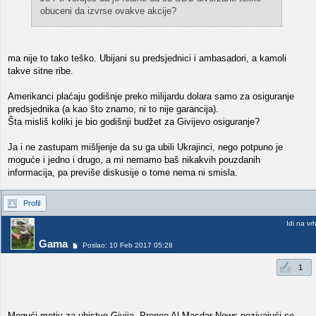
obuceni da izvrse ovakve akcije?
ma nije to tako teško. Ubijani su predsjednici i ambasadori, a kamoli
takve sitne ribe.
Amerikanci plaćaju godišnje preko milijardu dolara samo za osiguranje
predsjednika (a kao što znamo, ni to nije garancija).
Šta misliš koliki je bio godišnji budžet za Givijevo osiguranje?
Ja i ne zastupam mišljenje da su ga ubili Ukrajinci, nego potpuno je
moguće i jedno i drugo, a mi nemamo baš nikakvih pouzdanih
informacija, pa previše diskusije o tome nema ni smisla.
Profil
Idi na vr
Gama
Poslao: 10 Feb 2017 05:28
1
Mogući motiv za ubistvo Givija. Preneo Al Masdar News pozivajući se