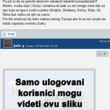
Pa još to da se potvrdi ubistvom nekakvih lokalnih komandanata?!
Mislim, svaka čast i Giviju i ostalima ali ipak su oni mnogo sitne ribe za
igru koja se igra u svetu a preko Ukrajine, Donbasa, Krima, Sirije, itd.
Ništa baš veliko od njih ne zavisi.
Pre bih očekivao da neko makne samog Trampa ako bi se isti usudio da
batali započetu svetsku žurku.
Profil
Idi na vr
pein
Poslao: 10 Feb 2017 11:24
0