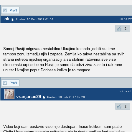
Profil
ok
Idi na vr
Poslao: 10 Feb 2017 01:54
2
Samoj Rusiji odgovara nestabilna Ukrajina ko sada ,dobili su time
tampon zonu izmedju njih i zapada..Zemlja ko takva nestabilna sa svih
strana netreba nijednoj organizaciji a sa stalnim ratovima sve vise
ekonomski crpi sebe na Rusiji je samo da odrzi ziva zarista i rak rane
unutar Ukrajine poput Donbasa koliko je to moguce ...
Profil
Idi na vr
vranjanac29
Poslao: 10 Feb 2017 02:20
2
Video koji sam postavio vise nije dostupan. Inace kolikom sam pratio
Givija i komentare narznim sajtovima bio je dosta omiljen kod omladine