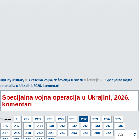
»
» Izdvojeno:
MyCity Military
Aktuelna vojna dešavanja u svetu
Specijalna vojna
operacija u Ukrajini, 2026. komentari
Specijalna vojna operacija u Ukrajini, 2026.
komentari
Strana:
1
227
228
229
230
231
232
233
234
235
236
237
238
239
240
241
242
243
244
245
246
247
248
249
250
251
252
253
254
255
256
257
232