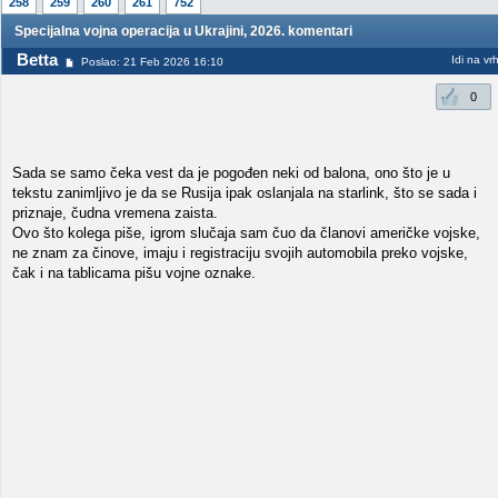
258
259
260
261
752
Specijalna vojna operacija u Ukrajini, 2026. komentari
Betta
Idi na vr
Poslao: 21 Feb 2026 16:10
0
Sada se samo čeka vest da je pogođen neki od balona, ono što je u
tekstu zanimljivo je da se Rusija ipak oslanjala na starlink, što se sada i
priznaje, čudna vremena zaista.
Ovo što kolega piše, igrom slučaja sam čuo da članovi američke vojske,
ne znam za činove, imaju i registraciju svojih automobila preko vojske,
čak i na tablicama pišu vojne oznake.