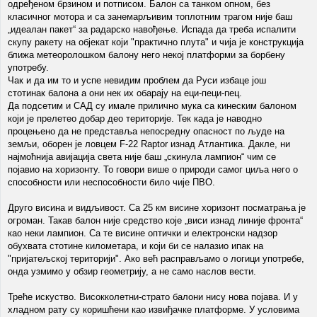
одређеном брзином и потписом. Балон са танком опном, без
класичног мотора и са занемарљивим топлотним трагом није баш
„идеалан пакет“ за радарско навођење. Испада да треба испалити
скупу ракету на објекат који "практично плута" и чија је конструкција
ближа метеоролошком балону него некој платформи за борбену
употребу.
Чак и да им то и успе невидим проблем да Руси избаце још
стотинак балона а они нек их обарају на еци-пеци-пец.
Да подсетим и САД су имале прилично мука са кинеским балоном
који је прелетео добар део територије. Тек када је наводно
процењено да не представља непосредну опасност по људе на
земљи, оборен је ловцем F-22 Raptor изнад Атлантика. Дакле, ни
најмоћнија авијација света није баш „скинула лампион“ чим се
појавио на хоризонту. То говори више о природи самог циља него о
способности или неспособности било чије ПВО.
Друго висина и видљивост. Са 25 км висине хоризонт посматрања је
огроман. Такав балон није средство које „виси изнад линије фронта“
као неки лампион. Са те висине оптички и електронски надзор
обухвата стотине километара, и који би се налазио ипак на
"пријатељској територији". Ако већ расправљамо о логици употребе,
онда узмимо у обзир геометрију, а не само наслов вести.
Треће искуство. Високколетни-страто балони нису нова појава. И у
хладном рату су коришћени као извиђачке платформе. У условима