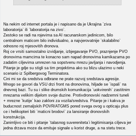
Na nekim od internet portala je i napisano da je Ukrajina `ziva
laboratorija` ili `laboratorija na zivo`.
Zestoko se radi na rojevima sa AI racunarskom jedinicom, bilo
centralnom maticom bilo individualno, a najvjerovatnije `skalabilno`
odnosno roj mjesovitih dronova.
Roj ce vrsiti samostalno izvidjanje, izbjegavanje PVO, praznjenje PVO
dronovima mamcima te konacno sam napad dronovima kamikazama po
zadatim ciljevima umrezen na sopstvenu mrezu javljanja i navodjenja.
Pitanje je gdje su stigli sa tim projektima ako su blizu ulazimo u neki
scenario iz Spilbergovog Terminatora.
Cini mi se da sredstva odbrane ne prate razvoj sredstava agresije.
Mnogo se govori da VSU drzi front na dronovima, hiljade se `ispali` na
dnevnoj bazi. Tu su i slike drumskih komunikacija `uokvirenih` zastitnim
mrezama velikim dijelom svoje duzine. Protivdronovski nadzemni tuneli
+ mrezne `kutije` kao zakloni za vozila/sredstva. Pitanje je i kakva je
buducnost zemaljskih POVR/ATGMS pored svega ovog u opticaju plus
ce i helikopteri biti `maticni brodovi` za lansiranje dronovskih
konstrukcija.
Zanimljivo ce biti i pitanje `talasnog suvereniteta`i legitimisanja ciljeva jer
jedna drzava moze da emituje signale u korist druge, a na stetu trece.