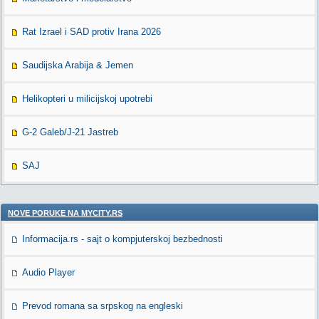
Rat Izrael i SAD protiv Irana 2026
Saudijska Arabija & Jemen
Helikopteri u milicijskoj upotrebi
G-2 Galeb/J-21 Jastreb
SAJ
NOVE PORUKE NA MYCITY.RS
Informacija.rs - sajt o kompjuterskoj bezbednosti
Audio Player
Prevod romana sa srpskog na engleski