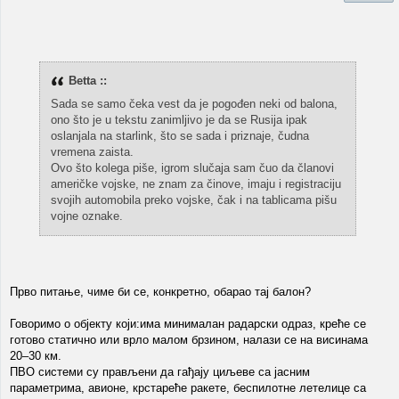
Betta ::
Sada se samo čeka vest da je pogođen neki od balona,
ono što je u tekstu zanimljivo je da se Rusija ipak
oslanjala na starlink, što se sada i priznaje, čudna
vremena zaista.
Ovo što kolega piše, igrom slučaja sam čuo da članovi
američke vojske, ne znam za činove, imaju i registraciju
svojih automobila preko vojske, čak i na tablicama pišu
vojne oznake.
Прво питање, чиме би се, конкретно, обарао тај балон?
Говоримо о објекту који:има минималан радарски одраз, креће се
готово статично или врло малом брзином, налази се на висинама
20–30 км.
ПВО системи су прављени да гађају циљеве са јасним
параметрима, авионе, крстареће ракете, беспилотне летелице са