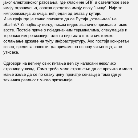
јаког електронског ратовања, где класичне БПЛ и сателитске везе
имају ограничења, оваква средства имају своју "нишу". Није то
импровизација из очаја, већ један од алата у кутији.
И на крају где је тачно признато да се Русија „ослањала“ на
Starlink? Уз најбољу вољу, нисам видео званично признање такве
врсте. Постоје приче о појединачним терминалима, спекулације и
теренске импровизације, али то није исто што и системско
ослањање државе на туђу инфраструктуру. Ако постоји конкретан
извор, вреди га навести, да причамо на основу чињеница, а не
утисака.
Одговори на већину ових питања већ су написани неколико
страница уназад. Само треба мало стрпљења да се прочита и мало
мање жеље да се по сваку цену пронађе сензација тамо где је
техничка реалност много приземнија.