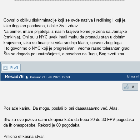
Govori o obliku diskriminacije koji se ovde naziva i redlining i koji je,
iako ilegalan poodavno, i dalje živ i zdrav.
Na primer, imam prijatelja iz naših krajeva kome je žena sa Jamajke
(crnkinja). Oni su u NYC uvek imali muku da pronađu stan u dobrim
krajevima, iako su finasijski viša srednja klasa, upravo zbog toga.
I to govorimo o NYC koji je progresivan i veoma rasno tolerantan grad.
Šta se događa po unutrašnjosti, a posebno na Jugu, Bog sveti zna.
Profil
Resad76
Idi na vr
Poslao: 21 Feb 2026 19:53
8
Poslaće karinu. Da mogu, poslali bi oni daaaaaaavno već. Alas.
Btw za ove ježeve sami ukrajinci kažu da treba 20 do 30 FPV pogodaka
da ih onesposobe. Rekord je 60 pogodaka.
Prilično efikasna stvar.