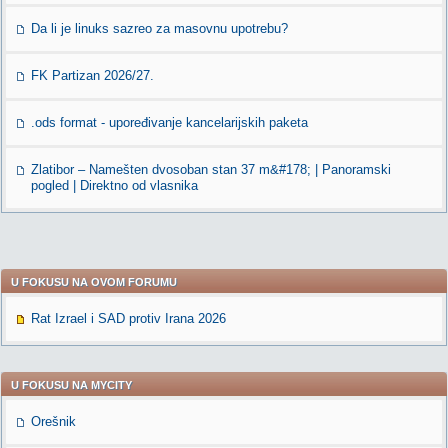
Da li je linuks sazreo za masovnu upotrebu?
FK Partizan 2026/27.
.ods format - upoređivanje kancelarijskih paketa
Zlatibor – Namešten dvosoban stan 37 m&#178; | Panoramski
pogled | Direktno od vlasnika
U FOKUSU NA OVOM FORUMU
Rat Izrael i SAD protiv Irana 2026
U FOKUSU NA MYCITY
Orešnik