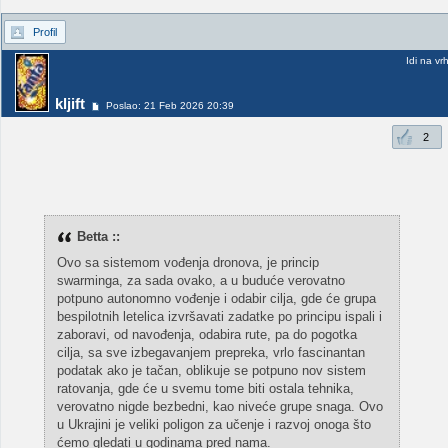
Profil
Idi na vr
kljift
Poslao: 21 Feb 2026 20:39
2
Betta ::
Ovo sa sistemom vođenja dronova, je princip
swarminga, za sada ovako, a u buduće verovatno
potpuno autonomno vođenje i odabir cilja, gde će grupa
bespilotnih letelica izvršavati zadatke po principu ispali i
zaboravi, od navođenja, odabira rute, pa do pogotka
cilja, sa sve izbegavanjem prepreka, vrlo fascinantan
podatak ako je tačan, oblikuje se potpuno nov sistem
ratovanja, gde će u svemu tome biti ostala tehnika,
verovatno nigde bezbedni, kao niveće grupe snaga. Ovo
u Ukrajini je veliki poligon za učenje i razvoj onoga što
ćemo gledati u godinama pred nama.