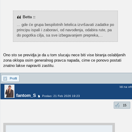
Betta ::
... gde će grupa bespilotnih letelica izvršavati zadatke po
principu ispali i zaboravi, od navođenja, odabira rute, pa
do pogotka cilja, sa sve izbegavanjem prepreka,...
Ono sto se previdja je da u tom slucaju nece biti vise biranja oslabljenih
zona oklopa osim generalnog pravca napada, cime ce ponovo postati
znatno lakse napraviti zastitu.
Profil
Idi na vr
fantom_S
Poslao: 21 Feb 2026 19:23
15