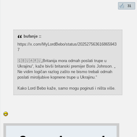
31
bufanje ::
https://x.com/MyLordBebo/status/202527563616865943
7
🇬🇧🇺🇦🇷🇺„Britanija mora odmah poslati trupe u
Ukrajinu“, kaže bivši britanski premijer Boris Johnson. „
Ne vidim logičan razlog zašto ne bismo trebali odmah
poslati miroljubive kopnene trupe u Ukrajinu.“
Kako Lord Bebo kaže, samo mogu poginuti i ništa više.