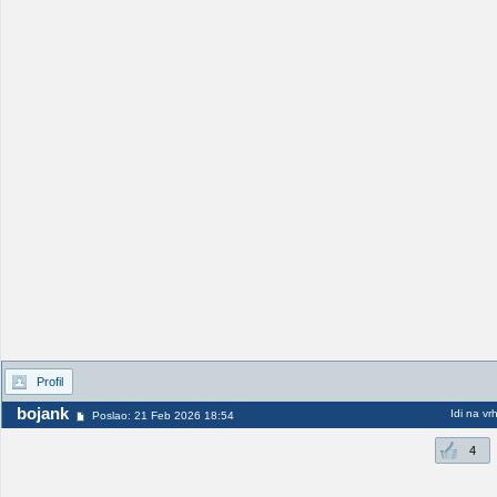
Profil
bojank
Idi na vr
Poslao: 21 Feb 2026 18:54
4