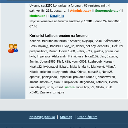
Ukupno su
2250
korisnika na forumu :: 65 registrovanih, 4
sakrivenih i 2181 gosta :: [
Administrator
] [
Supermoderator
] [
Moderator
] ::
Detaljnije
Najviše korisnika na forumu ikad bilo je
16981
- dana 24 Jun 2026
07:46
Korisnici koji su trenutno na forumu:
Korisnici trenutno na forumu:
Asteker
,
avijacija
,
Ba4e
,
Baždaranac
,
Bo96
,
bojan_t
,
Boris90
,
Cvijo_ue
,
debeli
,
deLacy
,
dendrit86
,
Dežurni
pod palubom
,
Dolinc
,
Dovla 1980
,
Feller
,
FOX
,
glados
,
goran.vvv
,
hyla
,
Imperator_Aleksandr_lll
,
invictuss
,
Ivica1102
,
Jan
,
Jaxupa
,
Jomini
,
Jovan1983
,
KizJ
,
kljift
,
koom0001
,
kozhedub
,
Kurgan
,
Kvaka22
,
kybonacci
,
ljuba.b
,
Malahit
,
Marko Marković
,
Milan A.
Nikolic
,
milenko crazy north
,
Mrav Obrad
,
nenad81
,
Neno25
,
operniki
,
pablojepao
,
Papadubi
,
proka89
,
radza1
,
shadower78
,
shlauf
,
sistem22
,
skok
,
Smiljkovich
,
stegonosa
,
Tafocus
,
Tvrtko I
,
umpah-pah
,
uruk
,
vaso1
,
vathra
,
vidra boy
,
VJ
,
Vladoj
,
x011
,
XBMC
,
Zastava
,
zmajbre
|
|
Najnovije poruke
Sitemap
Urednički tim