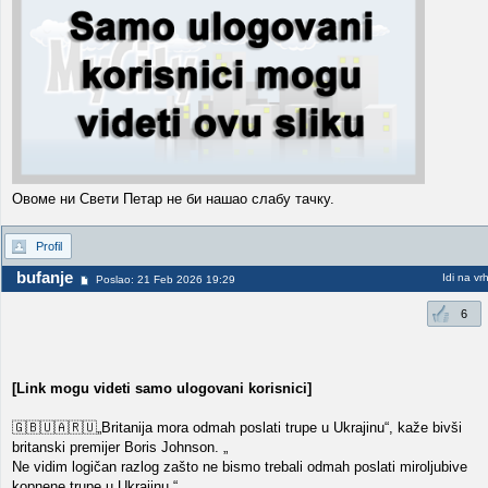
Овоме ни Свети Петар не би нашао слабу тачку.
Profil
bufanje
Idi na vr
Poslao: 21 Feb 2026 19:29
6
[Link mogu videti samo ulogovani korisnici]
🇬🇧🇺🇦🇷🇺„Britanija mora odmah poslati trupe u Ukrajinu“, kaže bivši
britanski premijer Boris Johnson. „
Ne vidim logičan razlog zašto ne bismo trebali odmah poslati miroljubive
kopnene trupe u Ukrajinu.“