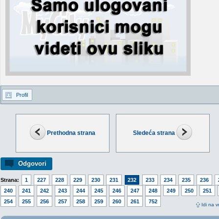
Profil
Prethodna strana
Sledeća strana
Odgovori
Strana:
1
227
228
229
230
231
232
233
234
235
236
240
241
242
243
244
245
246
247
248
249
250
251
254
255
256
257
258
259
260
261
752
Idi na v