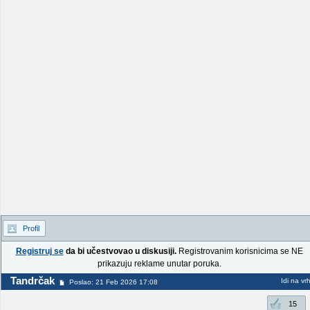
Profil
Registruj se
da bi učestvovao u diskusiji.
Registrovanim korisnicima se NE
prikazuju reklame unutar poruka.
Tandrčak
Idi na vr
Poslao: 21 Feb 2026 17:08
15