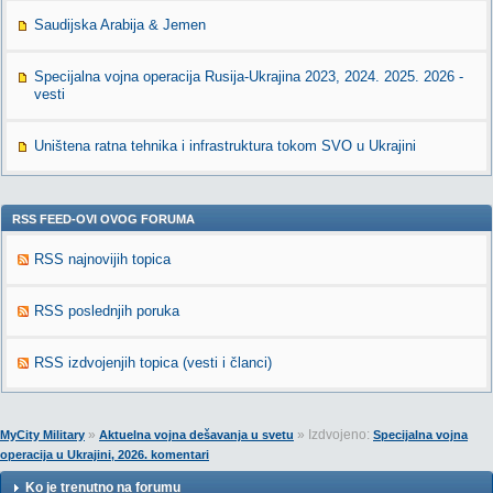
Saudijska Arabija & Jemen
Specijalna vojna operacija Rusija-Ukrajina 2023, 2024. 2025. 2026 -
vesti
Uništena ratna tehnika i infrastruktura tokom SVO u Ukrajini
RSS FEED-OVI OVOG FORUMA
RSS najnovijih topica
RSS poslednjih poruka
RSS izdvojenjih topica (vesti i članci)
»
» Izdvojeno:
MyCity Military
Aktuelna vojna dešavanja u svetu
Specijalna vojna
operacija u Ukrajini, 2026. komentari
Ko je trenutno na forumu