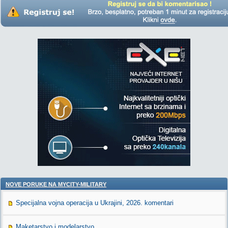
NOVE PORUKE NA MYCITY-MILITARY
Specijalna vojna operacija u Ukrajini, 2026. komentari
Maketarstvo i modelarstvo