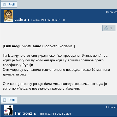
Profil
Idi na vr
vathra
Poslao: 21 Feb 2026 21:20
5
[Link mogu videti samo ulogovani korisnici]
На Балију је отет син украјинског "контроверзног бизнисмена", са
којим је био у послу кол-центара који су вршили преваре преко
телефона у Русији.
Отмичари су му нанели тешке телесне повреде, траже 10 милиона
долара за откуп.
Ови кол-центри су раније били мета напада герањима, тако да је
врло могуће да је повезано са ратом у Украјини.
Profil
Idi na vr
Trinitron1
Poslao: 21 Feb 2026 22:05