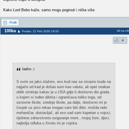
Kako Lord Bebo kaže, samo mogu poginuti i ništa više.
Profil
100ka
Idi na vr
Poslao: 21 Feb 2026 19:53
4
ladro ::
S ovim se jako slažem, evo kod nas se stvarno trude na
najjače od kad je došao euro kao valuta, ali opet onakav
oblik sirotinje kakav je u USA gdje ti doslovno dio grada
u kojem si rođen diktira i ograničava toliko toga, od
osnovne škole, srednje škole, pa dalje, doslovno mi je
čovjek uz pivo rekao mogao sam biti diler, možda neki
mehaničar, dostavljač, ali evo sad sam kapetan u vojsci,
riješeno zdravstveno osiguranje meni , mojoj ženi, djeci,
najbolja odluka u životu mi je vojska.