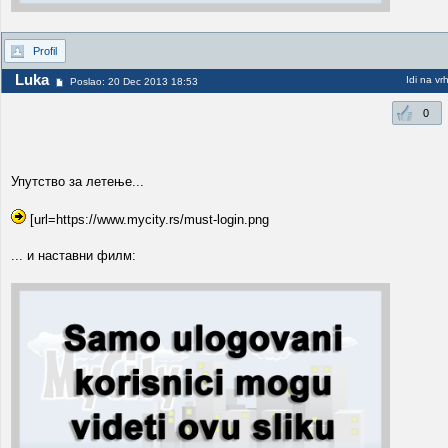
Profil
Luka
Idi na vr
Poslao: 20 Dec 2013 18:53
0
Упутство за летење...
[url=https://www.mycity.rs/must-login.png
... и наставни филм: