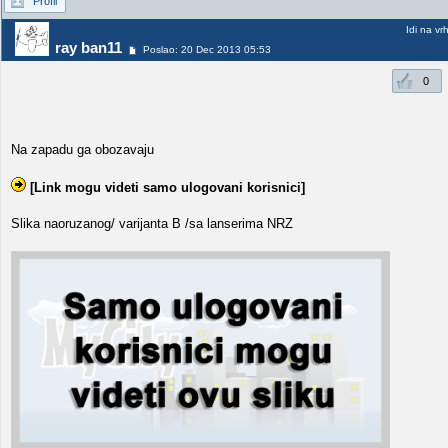
Profil
Idi na vr
ray ban11
Poslao: 20 Dec 2013 05:53
0
Na zapadu ga obozavaju
[Link mogu videti samo ulogovani korisnici]
Slika naoruzanog/ varijanta B /sa lanserima NRZ