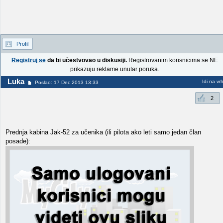
Profil
Registruj se
da bi učestvovao u diskusiji.
Registrovanim korisnicima se NE
prikazuju reklame unutar poruka.
Luka
Idi na vr
Poslao: 17 Dec 2013 13:33
2
Prednja kabina Jak-52 za učenika (ili pilota ako leti samo jedan član
posade):