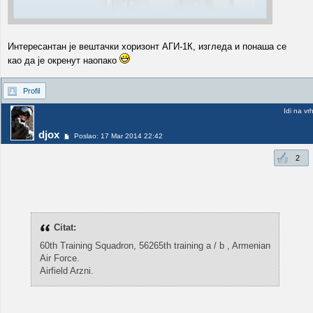
Интересантан је вештачки хоризонт АГИ-1К, изгледа и понаша се
као да је окренут наопако
Profil
Idi na vr
djox
Poslao: 17 Mar 2014 22:42
2
Citat:
60th Training Squadron, 56265th training a / b , Armenian
Air Force.
Airfield Arzni.