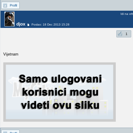
Profil
Idi na vr
djox
Poslao: 18 Dec 2013 15:28
1
Vijetnam