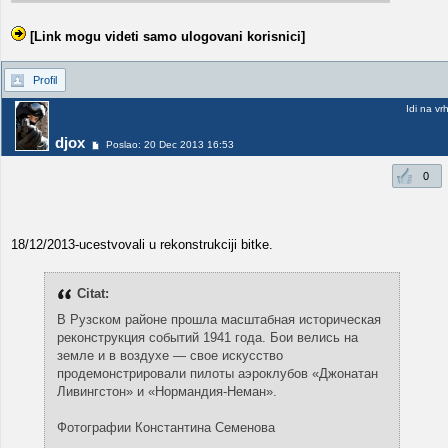
[Link mogu videti samo ulogovani korisnici]
Profil
Idi na vr
djox
Poslao: 20 Dec 2013 16:53
0
18/12/2013-ucestvovali u rekonstrukciji bitke.
Citat:
В Рузском районе прошла масштабная историческая
реконструкция событий 1941 года. Бои велись на
земле и в воздухе — свое искусство
продемонстрировали пилоты аэроклубов «Джонатан
Ливингстон» и «Нормандия-Неман».
Фотографии Константина Семенова