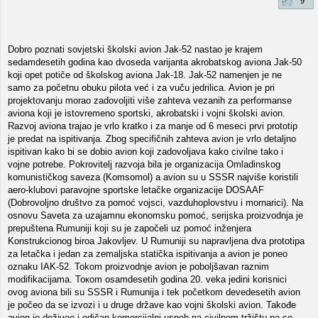
9
Dobro poznati sovjetski školski avion Jak-52 nastao je krajem
sedamdesetih godina kao dvoseda varijanta akrobatskog aviona Jak-50
koji opet potiče od školskog aviona Jak-18. Jak-52 namenjen je ne
samo za početnu obuku pilota već i za vuču jedrilica. Avion je pri
projektovanju morao zadovoljiti više zahteva vezanih za performanse
aviona koji je istovremeno sportski, akrobatski i vojni školski avion.
Razvoj aviona trajao je vrlo kratko i za manje od 6 meseci prvi prototip
je predat na ispitivanja. Zbog specifičnih zahteva avion je vrlo detaljno
ispitivan kako bi se dobio avion koji zadovoljava kako civilne tako i
vojne potrebe. Pokrovitelj razvoja bila je organizacija Omladinskog
komunističkog saveza (Komsomol) a avion su u SSSR najviše koristili
aero-klubovi paravojne sportske letačke organizacije DOSAAF
(Dobrovoljno društvo za pomoć vojsci, vazduhoplovstvu i mornarici). Na
osnovu Saveta za uzajamnu ekonomsku pomoć, serijska proizvodnja je
prepuštena Rumuniji koji su je započeli uz pomoć inženjera
Konstrukcionog biroa Jakovljev. U Rumuniji su napravljena dva prototipa
za letačka i jedan za zemaljska statička ispitivanja a avion je poneo
oznaku IAK-52. Tokom proizvodnje avion je poboljšavan raznim
modifikacijama. Toкom osamdesetih godina 20. veka jedini korisnici
ovog aviona bili su SSSR i Rumunija i tek početkom devedesetih avion
je počeo da se izvozi i u druge države kao vojni školski avion. Takođe
avion je doživeo i odičan komercijalni uspeh na civilnom tržištu pa se