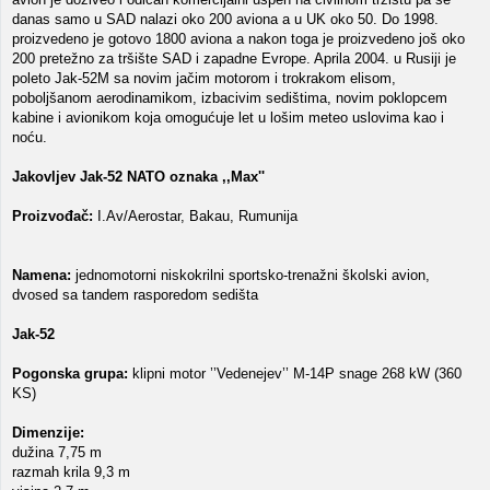
danas samo u SAD nalazi oko 200 aviona a u UK oko 50. Do 1998.
proizvedeno je gotovo 1800 aviona a nakon toga je proizvedeno još oko
200 pretežno za tršište SAD i zapadne Evrope. Aprila 2004. u Rusiji je
poleto Jak-52M sa novim jačim motorom i trokrakom elisom,
poboljšanom aerodinamikom, izbacivim sedištima, novim poklopcem
kabine i avionikom koja omogućuje let u lošim meteo uslovima kao i
noću.
Jakovljev Jak-52 NATO oznaka ,,Max''
Proizvođač:
I.Av/Aerostar, Bakau, Rumunija
Namena:
jednomotorni niskokrilni sportsko-trenažni školski avion,
dvosed sa tandem rasporedom sedišta
Jak-52
Pogonska grupa:
klipni motor ’’Vedenejev’’ M-14P snage 268 kW (360
KS)
Dimenzije:
dužina 7,75 m
razmah krila 9,3 m