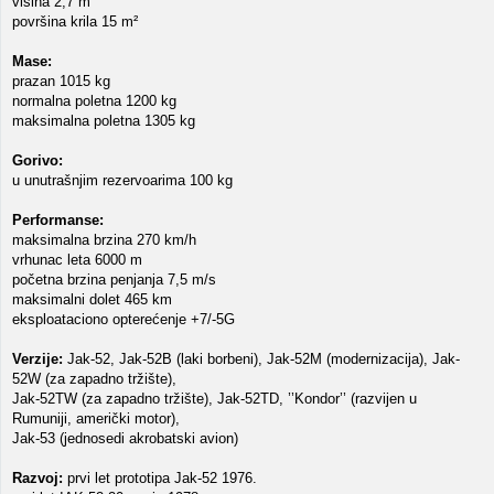
visina 2,7 m
površina krila 15 m²
Mase:
prazan 1015 kg
normalna poletna 1200 kg
maksimalna poletna 1305 kg
Gorivo:
u unutrašnjim rezervoarima 100 kg
Performanse:
maksimalna brzina 270 km/h
vrhunac leta 6000 m
početna brzina penjanja 7,5 m/s
maksimalni dolet 465 km
eksploataciono opterećenje +7/-5G
Verzije:
Jak-52, Jak-52B (laki borbeni), Jak-52M (modernizacija), Jak-
52W (za zapadno tržište),
Jak-52TW (za zapadno tržište), Jak-52TD, ’’Kondor’’ (razvijen u
Rumuniji, američki motor),
Jak-53 (jednosedi akrobatski avion)
Razvoj:
prvi let prototipa Jak-52 1976.