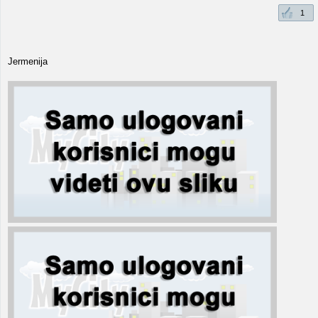
1
Jermenija