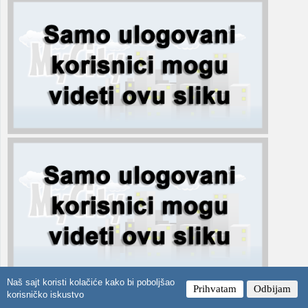
Naš sajt koristi kolačiće kako bi poboljšao
Prihvatam
Odbijam
korisničko iskustvo