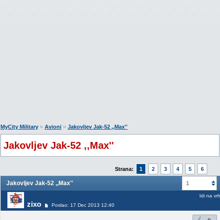
»
»
MyCity Military
Avioni
Jakovljev Jak-52 ,,Max''
Jakovljev Jak-52 ,,Max''
Strana:
1
2
3
4
5
6
Jakovljev Jak-52 ,,Max''
1
Idi na vr
zixo
Poslao: 17 Dec 2013 12:40