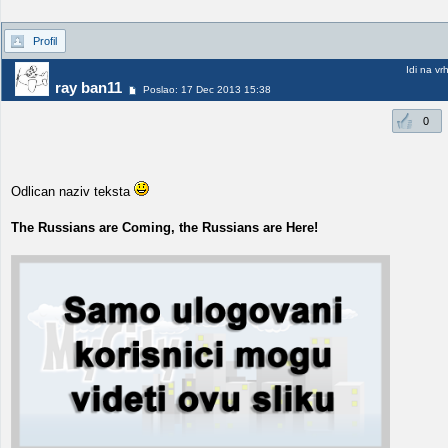
Profil
Idi na vr
ray ban11
Poslao: 17 Dec 2013 15:38
0
Odlican naziv teksta
The Russians are Coming, the Russians are Here!