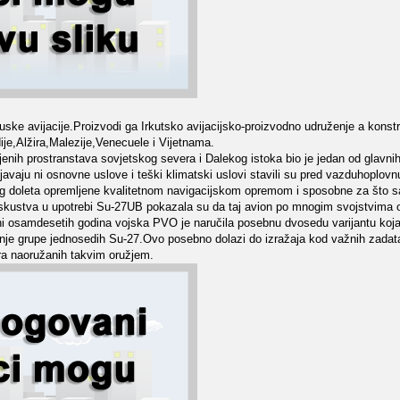
 ruske avijacije.Proizvodi ga Irkutsko avijacijsko-proizvodno udruženje a kons
dije,Alžira,Malezije,Venecuele i Vijetnama.
jenih prostranstava sovjetskog severa i Dalekog istoka bio je jedan od glavni
avaju ni osnovne uslove i teški klimatski uslovi stavili su pred vazduhoplovnu
og doleta opremljene kvalitetnom navigacijskom opremom i sposobne za što s
iskustva u upotrebi Su-27UB pokazala su da taj avion po mnogim svojstvima
ini osamdesetih godina vojska PVO je naručila posebnu dvosedu varijantu koja
e grupe jednosedih Su-27.Ovo posebno dolazi do izražaja kod važnih zadata
era naoružanih takvim oružjem.