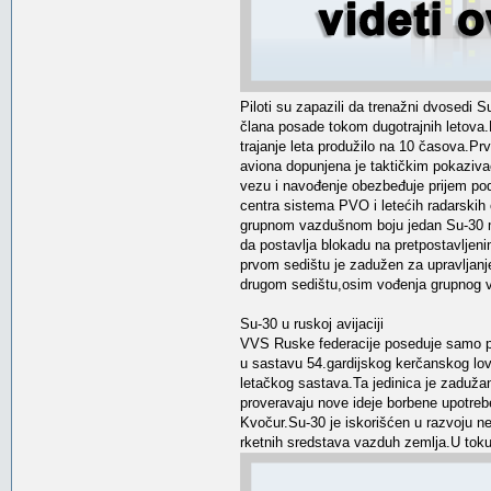
Piloti su zapazili da trenažni dvosedi
člana posade tokom dugotrajnih letova
trajanje leta produžilo na 10 časova.P
aviona dopunjena je taktičkim pokaziva
vezu i navođenje obezbeđuje prijem poda
centra sistema PVO i letećih radarskih
grupnom vazdušnom boju jedan Su-30 m
da postavlja blokadu na pretpostavljen
prvom sedištu je zadužen za upravljan
drugom sedištu,osim vođenja grupnog va
Su-30 u ruskoj avijaciji
VVS Ruske federacije poseduje samo pet
u sastavu 54.gardijskog kerčanskog lov
letačkog sastava.Ta jedinica je zaduža
proveravaju nove ideje borbene upotrebe.
Kvočur.Su-30 je iskorišćen u razvoju ne
rketnih sredstava vazduh zemlja.U toku 