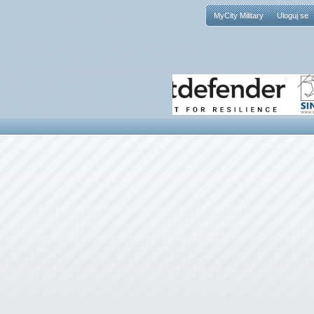
MyCity Military
Uloguj se