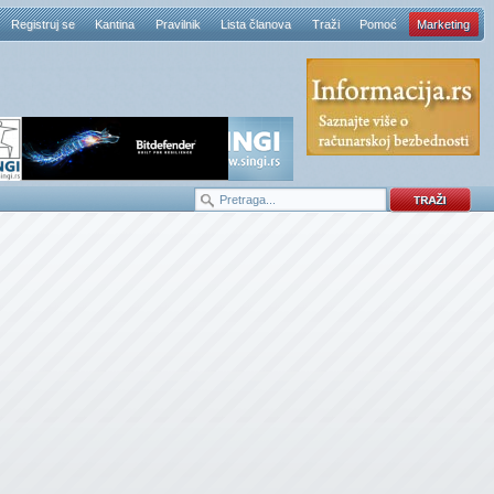
Registruj se
Kantina
Pravilnik
Lista članova
Traži
Pomoć
Marketing