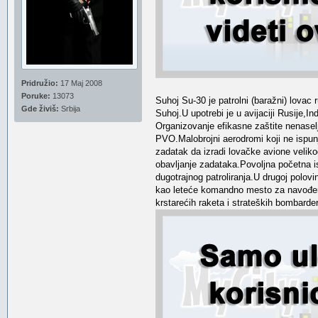
Pridružio:
17 Maj 2008
Poruke:
13073
Suhoj Su-30 je patrolni (baražni) lovac
Gde živiš:
Srbija
Suhoj.U upotrebi je u avijaciji Rusije,In
Organizovanje efikasne zaštite nenasel
PVO.Malobrojni aerodromi koji ne ispunj
zadatak da izradi lovačke avione velik
obavljanje zadataka.Povoljna početna 
dugotrajnog patroliranja.U drugoj polov
kao leteće komandno mesto za navođenj
krstarećih raketa i strateških bombard