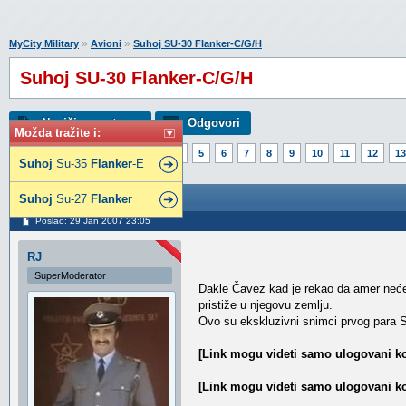
»
»
MyCity Military
Avioni
Suhoj SU-30 Flanker-C/G/H
Suhoj SU-30 Flanker-C/G/H
Napiši novu temu
Odgovori
Možda tražite i:
Strana:
1
2
3
4
5
6
7
8
9
10
11
12
13
Suhoj
Su-35
Flanker
-E
Suhoj SU-30 Flanker-C/G/H
Suhoj
Su-27
Flanker
Poslao: 29 Jan 2007 23:05
RJ
SuperModerator
Dakle Čavez kad je rekao da amer neće 
pristiže u njegovu zemlju.
Ovo su ekskluzivni snimci prvog para Su
[Link mogu videti samo ulogovani ko
[Link mogu videti samo ulogovani ko