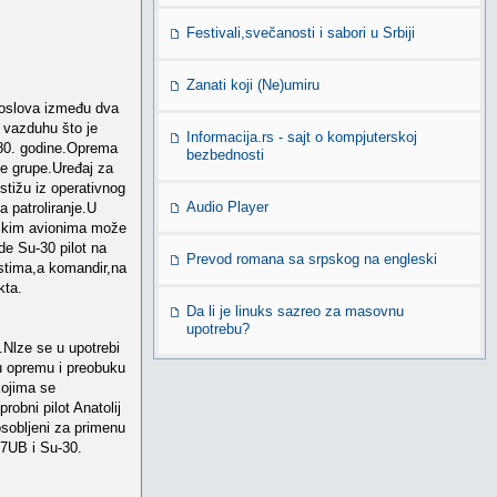
Festivali,svečanosti i sabori u Srbiji
Zanati koji (Ne)umiru
 poslova između dva
 vazduhu što je
Informacija.rs - sajt o kompjuterskoj
1980. godine.Oprema
bezbednosti
ke grupe.Uređaj za
stižu iz operativnog
Audio Player
 patroliranje.U
ičkim avionima može
de Su-30 pilot na
Prevod romana sa srpskog na engleski
stima,a komandir,na
kta.
Da li je linuks sazreo za masovnu
upotrebu?
.Nlze se u upotrebi
u opremu i preobuku
kojima se
robni pilot Anatolij
osobljeni za primenu
27UB i Su-30.