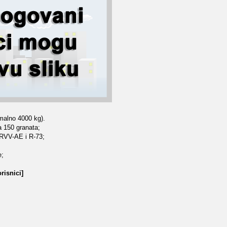
malno 4000 kg).
a 150 granata;
RVV-AE i R-73;
e;
risnici]