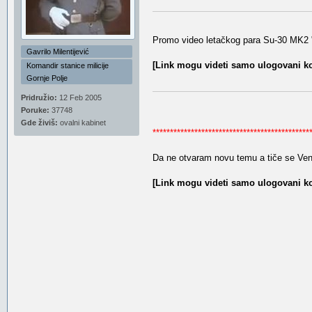
Promo video letačkog para Su-30 MK2 "ta
Gavrilo Milentijević
[Link mogu videti samo ulogovani ko
Komandir stanice milicije
Gornje Polje
Pridružio:
12 Feb 2005
Poruke:
37748
Gde živiš:
ovalni kabinet
*********************************************
Da ne otvaram novu temu a tiče se Ven
[Link mogu videti samo ulogovani ko