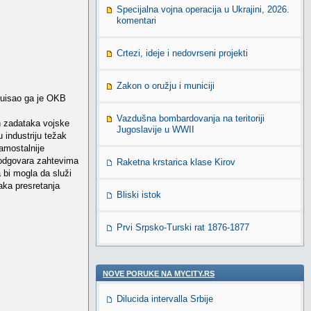
Specijalna vojna operacija u Ukrajini, 2026.
komentari
Crtezi, ideje i nedovrseni projekti
Zakon o oružju i municiji
truisao ga je OKB
Vazdušna bombardovanja na teritoriji
h zadataka vojske
Jugoslavije u WWII
 industriju težak
amostalnije
 odgovara zahtevima
Raketna krstarica klase Kirov
 bi mogla da služi
ka presretanja
Bliski istok
Prvi Srpsko-Turski rat 1876-1877
NOVE PORUKE NA MYCITY.RS
Dilucida intervalla Srbije