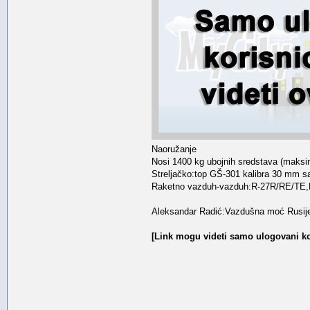
Naoružanje
Nosi 1400 kg ubojnih sredstava (maksi
Streljačko:top GŠ-301 kalibra 30 mm s
Raketno vazduh-vazduh:R-27R/RE/TE,
Aleksandar Radić:Vazdušna moć Rusij
[Link mogu videti samo ulogovani ko