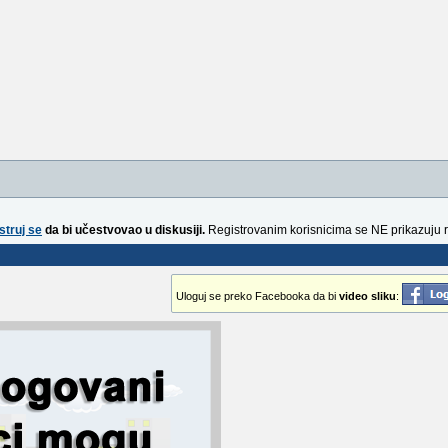
struj se
da bi učestvovao u diskusiji.
Registrovanim korisnicima se NE prikazuju 
Uloguj se preko Facebooka da bi
video sliku
: