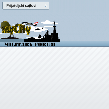
Prijateljski sajtovi