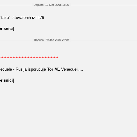
Dopuna: 10 Dec 2006 18:27
ze" istovarenih iz Il-76...
risnici]
Dopuna: 29 Jan 2007 23:05
***************************************
ecuele - Rusija isporučuje
Tor M1
Venecueli....
risnici]