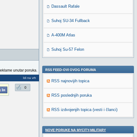
Dassault Rafale
Suhoj SU-34 Fullback
A-400M Atlas
Suhoj Su-57 Felon
RSS FEED-OVI OVOG FORUMA
reklame unutar poruka.
Idi na vrh
RSS najnovijih topica
0
RSS poslednjih poruka
RSS izdvojenjih topica (vesti i članci)
NOVE PORUKE NA MYCITY-MILITARY