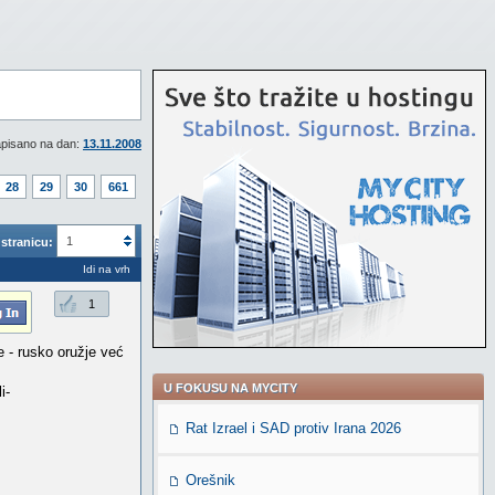
pisano na dan:
13.11.2008
28
29
30
661
1
stranicu:
Idi na vrh
1
 - rusko oružje već
U FOKUSU NA MYCITY
i-
Rat Izrael i SAD protiv Irana 2026
Orešnik