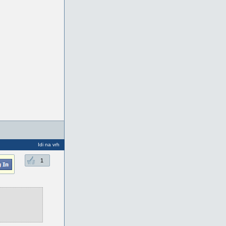
Idi na vrh
1