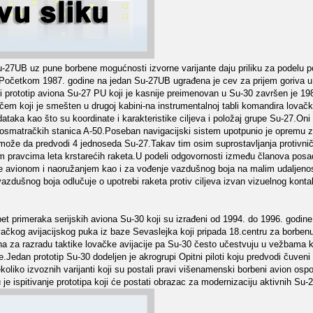
 Su-27UB uz pune borbene mogućnosti izvorne varijante daju priliku za podelu
.Početkom 1987. godine na jedan Su-27UB ugrađena je cev za prijem goriva u
rvi prototip aviona Su-27 PU koji je kasnije preimenovan u Su-30 završen je 
čem koji je smešten u drugoj kabini-na instrumentalnoj tabli komandira lovač
taka kao što su koordinate i karakteristike ciljeva i položaj grupe Su-27.Oni 
 osmatračkih stanica A-50.Poseban navigacijski sistem upotpunio je opremu za
ože da predvodi 4 jednoseda Su-27.Takav tim osim suprostavljanja protivn
im pravcima leta krstarećih raketa.U podeli odgovornosti između članova posa
je avionom i naoružanjem kao i za vođenje vazdušnog boja na malim udaljeno
zdušnog boja odlučuje o upotrebi raketa protiv ciljeva izvan vizuelnog konta
 primeraka serijskih aviona Su-30 koji su izrađeni od 1994. do 1996. godine
ačkog avijacijskog puka iz baze Sevaslejka koji pripada 18.centru za borben
na za razradu taktike lovačke avijacije pa Su-30 često učestvuju u vežbama 
Jedan prototip Su-30 dodeljen je akrogrupi Opitni piloti koju predvodi čuveni p
koliko izvoznih varijanti koji su postali pravi višenamenski borbeni avion osp
je ispitivanje prototipa koji će postati obrazac za modernizaciju aktivnih Su-