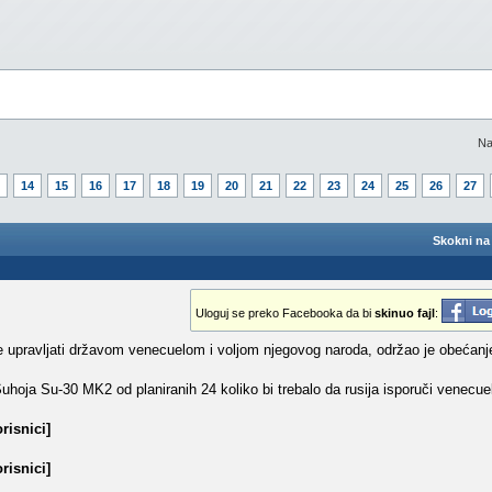
Na
14
15
16
17
18
19
20
21
22
23
24
25
26
27
Skokni na 
Uloguj se preko Facebooka da bi
skinuo fajl
:
upravljati državom venecuelom i voljom njegovog naroda, održao je obećanje
hoja Su-30 MK2 od planiranih 24 koliko bi trebalo da rusija isporuči venecuel
risnici]
risnici]