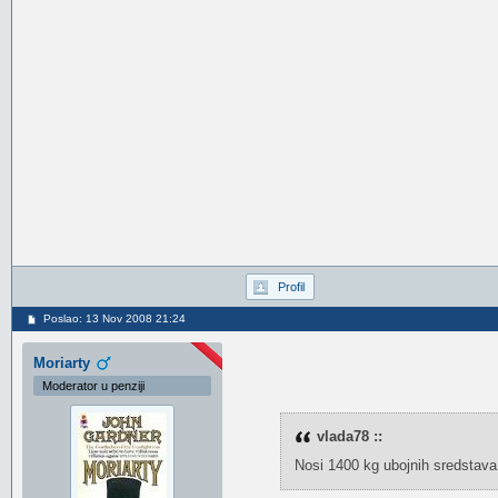
Profil
Poslao: 13 Nov 2008 21:24
Moriarty
Moderator u penziji
vlada78 ::
Nosi 1400 kg ubojnih sredstava