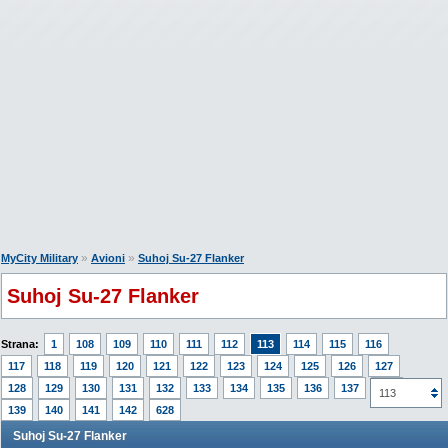
»
»
MyCity Military
Avioni
Suhoj Su-27 Flanker
Suhoj Su-27 Flanker
Strana:
1
108
109
110
111
112
113
114
115
116
117
118
119
120
121
122
123
124
125
126
127
128
129
130
131
132
133
134
135
136
137
138
113
139
140
141
142
628
Suhoj Su-27 Flanker