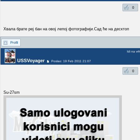
0
Хвала брате реј бан на овој лепој фотографији.Сад ће на десктоп
Profil
Idi na vr
USSVoyager
Poslao: 19 Feb 2011 21:07
0
Su-27sm