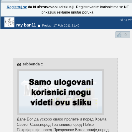
Registruj se
da bi učestvovao u diskusiji.
Registrovanim korisnicima se NE
prikazuju reklame unutar poruka.
Idi na vr
ray ban11
Poslao: 17 Feb 2011 21:45
0
srbbenda ::
Даће Бог да ускоро овако пролете и поред Храма
Светог Саве,поред Грачанице,поред Пећке
Патријаршије,поред Призренске Богословије,поред