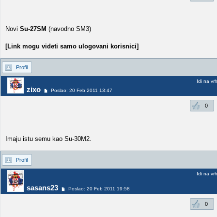
Novi
Su-27SM
(navodno SM3)
[Link mogu videti samo ulogovani korisnici]
Profil
Idi na vr
zixo
Poslao: 20 Feb 2011 13:47
0
Imaju istu semu kao Su-30M2.
Profil
Idi na vr
sasans23
Poslao: 20 Feb 2011 19:58
0