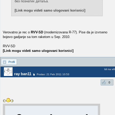
без познатих детаља.
[Link mogu videti samo ulogovani korisnici]
Verovatno je rec o
RVV-SD
(modernizovana R-77). Pise da je izvrseno
bojevo gadjanje sa tom raketom u Sep. 2010.
RVV-SD
[Link mogu videti samo ulogovani korisnici]
Profil
Idi na vr
ray ban11
Poslao: 21 Feb 2011 10:53
0