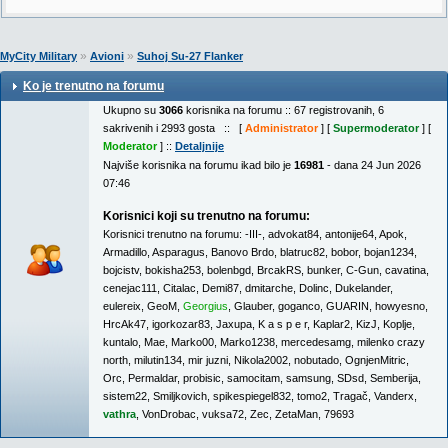
»
»
MyCity Military
Avioni
Suhoj Su-27 Flanker
Ko je trenutno na forumu
Ukupno su
3066
korisnika na forumu :: 67 registrovanih, 6
sakrivenih i 2993 gosta :: [
Administrator
] [
Supermoderator
] [
Moderator
] ::
Detaljnije
Najviše korisnika na forumu ikad bilo je
16981
- dana 24 Jun 2026
07:46
Korisnici koji su trenutno na forumu:
Korisnici trenutno na forumu:
-III-
,
advokat84
,
antonije64
,
Apok
,
Armadillo
,
Asparagus
,
Banovo Brdo
,
blatruc82
,
bobor
,
bojan1234
,
bojcistv
,
bokisha253
,
bolenbgd
,
BrcakRS
,
bunker
,
C-Gun
,
cavatina
,
cenejac111
,
Citalac
,
Demi87
,
dmitarche
,
Dolinc
,
Dukelander
,
eulereix
,
GeoM
,
Georgius
,
Glauber
,
goganco
,
GUARIN
,
howyesno
,
HrcAk47
,
igorkozar83
,
Jaxupa
,
K a s p e r
,
Kaplar2
,
KizJ
,
Koplje
,
kuntalo
,
Mae
,
Marko00
,
Marko1238
,
mercedesamg
,
milenko crazy
north
,
milutin134
,
mir juzni
,
Nikola2002
,
nobutado
,
OgnjenMitric
,
Orc
,
Permaldar
,
probisic
,
samocitam
,
samsung
,
SDsd
,
Semberija
,
sistem22
,
Smiljkovich
,
spikespiegel832
,
tomo2
,
Tragač
,
Vanderx
,
vathra
,
VonDrobac
,
vuksa72
,
Zec
,
ZetaMan
,
79693