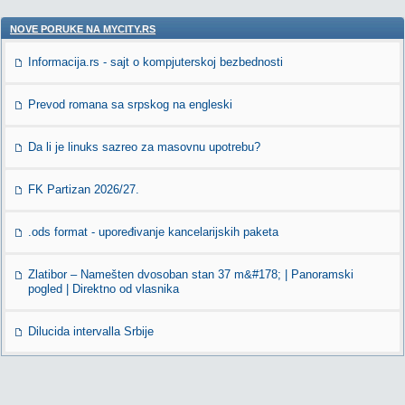
NOVE PORUKE NA MYCITY.RS
Informacija.rs - sajt o kompjuterskoj bezbednosti
Prevod romana sa srpskog na engleski
Da li je linuks sazreo za masovnu upotrebu?
FK Partizan 2026/27.
.ods format - upoređivanje kancelarijskih paketa
Zlatibor – Namešten dvosoban stan 37 m&#178; | Panoramski
pogled | Direktno od vlasnika
Dilucida intervalla Srbije