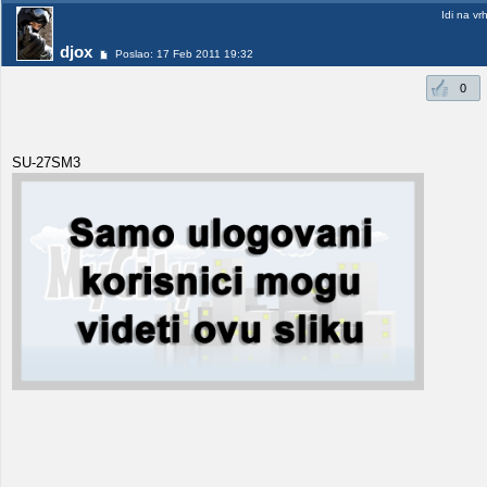
Idi na vr
djox
Poslao: 17 Feb 2011 19:32
0
SU-27SM3