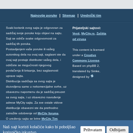
|
|
Najnovije poruke
Sitemap
Urednički tim
Svaki korisnik ovog sajta je odgovoran za
Prijateljski sajtovi:
,
,
sadržaj svoje poruke koju objavi na sajtu.
Vesti
MyCity.rs
Zaštita
Sajt se odriče svake odgovornosti za
od virusa
sadržaj tih poruka.
Postavljanjem vaše poruke ili vašeg
This content is licensed
autorskog dela na ovaj sajt, saglasni ste da
under a
Creative
ovaj sajt postaje distributer vašeg dela, i
Commons License
.
odričete se mogućnosti njegovog
Based on phpBB 2,
povlačenja ili brisanja, bez saglasnosti
translated by Simke,
uprave sajta.
designed by
Distribucija sadržaja sa ovog sajta je
dozvoljena samo u nekomercijalne svrhe, uz
obaveznu napomenu da je sadržaj preuzet
sa ovog sajta, i uz obavezno navođenje
adrese MyCity sajta. Za sve ostale vidove
distribucije obavezni ste da prethodno
zatražite odobrenje od
MyCity foruma
.
O uređenju sajta se brine
MyCity Tim
.
Ukoliko želite da nas kontaktirate kliknite
Naš sajt koristi kolačiće kako bi poboljšao
Prihvatam
Odbijam
ovde
.
korisničko iskustvo