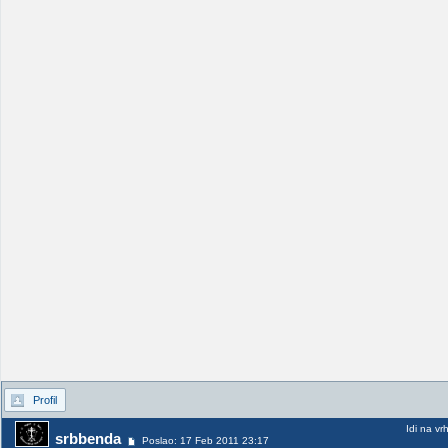
Profil
Idi na vr
srbbenda
Poslao: 17 Feb 2011 23:17