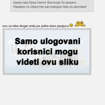
манастира Крка,Светог Василија Острошког...
Наравно са обрнутим распоредом боја на крилима!
evo za tebe drugar onda jos jedna duse parajuca