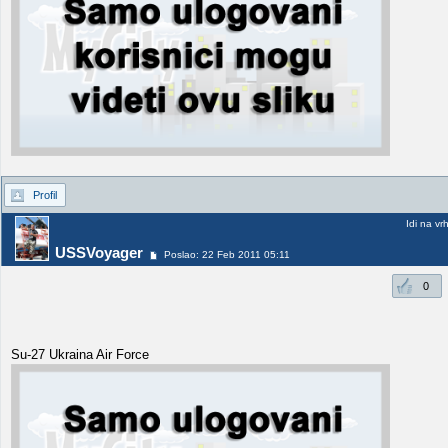
Profil
Idi na vr
USSVoyager
Poslao: 22 Feb 2011 05:11
0
Su-27 Ukraina Air Force