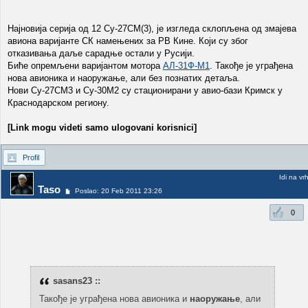
Најновија серија од 12 Су-27СМ(3), је изгледа склопљена од змајева
авиона варијанте СК намењених за РВ Кине. Који су због
отказивања даље сарадње остали у Русији.
Биће опремљени варијантом мотора
АЛ-31Ф-М1
. Такође је уграђена
нова авионика и наоружање, али без познатих детаља.
Нови Су-27СМ3 и Су-30М2 су стационирани у авио-бази Кримск у
Краснодарском региону.
[Link mogu videti samo ulogovani korisnici]
Profil
Idi na vr
Taso
Poslao: 20 Feb 2011 23:26
0
sasans23 ::
Такође је уграђена нова авионика и
наоружање
, али