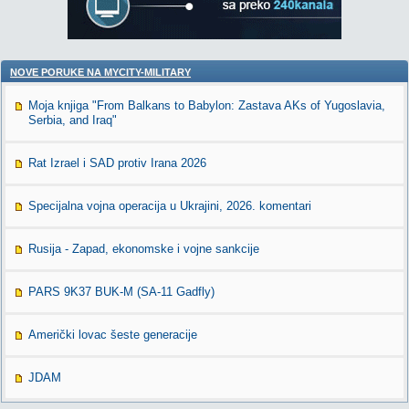
NOVE PORUKE NA MYCITY-MILITARY
Moja knjiga "From Balkans to Babylon: Zastava AKs of Yugoslavia,
Serbia, and Iraq"
Rat Izrael i SAD protiv Irana 2026
Specijalna vojna operacija u Ukrajini, 2026. komentari
Rusija - Zapad, ekonomske i vojne sankcije
PARS 9K37 BUK-M (SA-11 Gadfly)
Američki lovac šeste generacije
JDAM