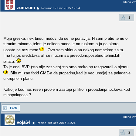
Idi na vr
zumzum
Poslao: 09 Dec 2015 19:24
1
Moja greska, nek brisu modovi da se ne ponavlja. Nisam pratio temu o
stranim minama,tekst je odlican mada je na ruskom,a ja ga skoro
uopste ne razumem
. Ovo sam skinuo sa nekog nemackog sajta.
Ima tu jos sredstava ali se mucim sa prevodom,posebno tehnickih
izraza.
To je onaj BVP (sto nije zaziveo) sto smo preko pp razgovarali o njemu
.Bilo mi zao fotki GMZ-a da propadnu,kad je vec uredjaj za polaganje
u krupnom planu.
Kako je kod nas resen problem zastoja prilikom propadanja tockova kod
minopolagaca ?
Profil
Idi na vr
voja64
Poslao: 09 Dec 2015 21:24
2