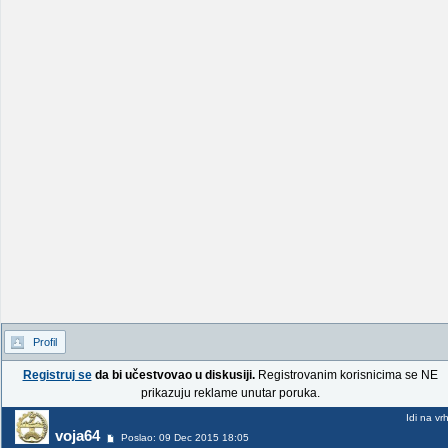
Profil
Registruj se
da bi učestvovao u diskusiji.
Registrovanim korisnicima se NE
prikazuju reklame unutar poruka.
Idi na vr
voja64
Poslao: 09 Dec 2015 18:05