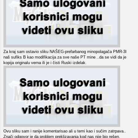
Za kraj sam ostavio sliku NAŠEG-prefarbanog minopolagača PMR-3I
naš sufiks B kao modifikacija za sve naše PT mine ..da se vidi da je
kopija originalu verna ili je i čisti Ruski izdelak.
Ovu sliku sam i ranije komentarisao ali u temi kao i sučim zatrpava..
Znači odgovor je da problem preklizavanja kod nas nije bio rešen.