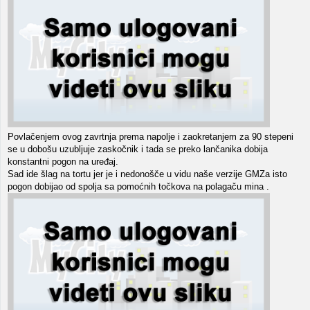
Povlačenjem ovog zavrtnja prema napolje i zaokretanjem za 90 stepeni
se u dobošu uzubljuje zaskočnik i tada se preko lančanika dobija
konstantni pogon na uređaj.
Sad ide šlag na tortu jer je i nedonošče u vidu naše verzije GMZa isto
pogon dobijao od spolja sa pomoćnih točkova na polagaču mina .