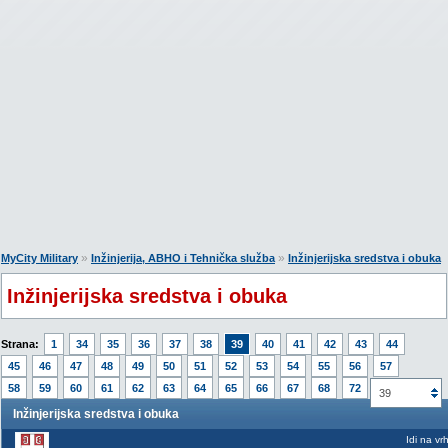
»
»
MyCity Military
Inžinjerija, ABHO i Tehnička služba
Inžinjerijska sredstva i obuka
Inžinjerijska sredstva i obuka
Strana:
1
34
35
36
37
38
39
40
41
42
43
44
45
46
47
48
49
50
51
52
53
54
55
56
57
58
59
60
61
62
63
64
65
66
67
68
72
39
Inžinjerijska sredstva i obuka
Idi na vr