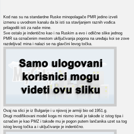
Kod nas su na standardne Ruske minopolagače PMR jedino izveli
izmenu u uvodnom kanalu da bi isti sa stavljanjem raznih vođica
prilagodili isti za naše mine.
Sve ostalo je indentično kao i na Ruskim a evo i odlične slike jednog
PMR sa označenim mestom uklljučivanja pogona na uređaju koi se zove
razdeljivač mina i nalazi se na glavčini levog točka.
Ovaj na slici je iz Bulgarije i u njiovoj je armiji bio od 1951.g.
Drugi modifikovani model koga mi nismo imali je takođe iz istog tipa i
označen je kao PMZ i takođe mu je pogon putem lančanika uzet sa tog
istog levog točka a i uključivanje je indentično.