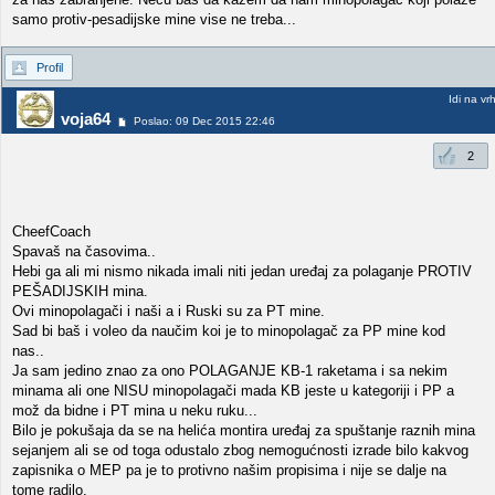
samo protiv-pesadijske mine vise ne treba...
Profil
Idi na vr
voja64
Poslao: 09 Dec 2015 22:46
2
CheefCoach
Spavaš na časovima..
Hebi ga ali mi nismo nikada imali niti jedan uređaj za polaganje PROTIV
PEŠADIJSKIH mina.
Ovi minopolagači i naši a i Ruski su za PT mine.
Sad bi baš i voleo da naučim koi je to minopolagač za PP mine kod
nas..
Ja sam jedino znao za ono POLAGANJE KB-1 raketama i sa nekim
minama ali one NISU minopolagači mada KB jeste u kategoriji i PP a
mož da bidne i PT mina u neku ruku...
Bilo je pokušaja da se na helića montira uređaj za spuštanje raznih mina
sejanjem ali se od toga odustalo zbog nemogućnosti izrade bilo kakvog
zapisnika o MEP pa je to protivno našim propisima i nije se dalje na
tome radilo.