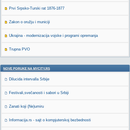
Prvi Srpsko-Turski rat 1876-1877
Zakon o oružju i municiji
Ukrajina - modernizacija vojske i programi opremanja
Trupna PVO
NOVE PORUKE NA MYCITY.RS
Dilucida intervalla Srbije
Festivali,svečanosti i sabori u Srbiji
Zanati koji (Ne)umiru
Informacija.rs - sajt o kompjuterskoj bezbednosti