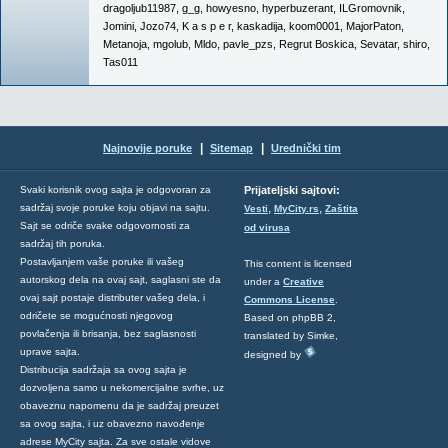
dragoljub11987
,
g_g
,
howyesno
,
hyperbuzerant
,
ILGromovnik
,
Jomini
,
Jozo74
,
K a s p e r
,
kaskadija
,
koom0001
,
MajorPaton
,
Metanoja
,
mgolub
,
Mldo
,
pavle_pzs
,
Regrut Boskica
,
Sevatar
,
shiro
,
Tas011
|
|
Najnovije poruke
Sitemap
Urednički tim
Svaki korisnik ovog sajta je odgovoran za
Prijateljski sajtovi:
,
,
sadržaj svoje poruke koju objavi na sajtu.
Vesti
MyCity.rs
Zaštita
Sajt se odriče svake odgovornosti za
od virusa
sadržaj tih poruka.
Postavljanjem vaše poruke ili vašeg
This content is licensed
autorskog dela na ovaj sajt, saglasni ste da
under a
Creative
ovaj sajt postaje distributer vašeg dela, i
Commons License
.
odričete se mogućnosti njegovog
Based on phpBB 2,
povlačenja ili brisanja, bez saglasnosti
translated by Simke,
uprave sajta.
designed by
Distribucija sadržaja sa ovog sajta je
dozvoljena samo u nekomercijalne svrhe, uz
obaveznu napomenu da je sadržaj preuzet
sa ovog sajta, i uz obavezno navođenje
adrese MyCity sajta. Za sve ostale vidove