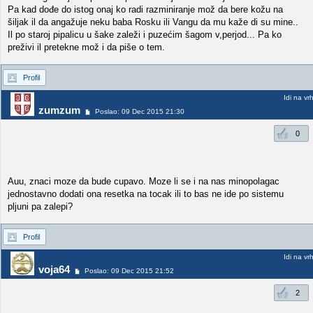
Pa kad dođe do istog onaj ko radi razminiranje mož da bere kožu na
šiljak il da angažuje neku baba Rosku ili Vangu da mu kaže di su mine..
Il po staroj pipalicu u šake zaleži i puzećim šagom v,perjod... Pa ko
preživi il pretekne mož i da piše o tem.
Profil
Idi na vr
zumzum
Poslao: 09 Dec 2015 21:30
0
Auu, znaci moze da bude cupavo. Moze li se i na nas minopolagac
jednostavno dodati ona resetka na tocak ili to bas ne ide po sistemu
pljuni pa zalepi?
Profil
Idi na vr
voja64
Poslao: 09 Dec 2015 21:52
2