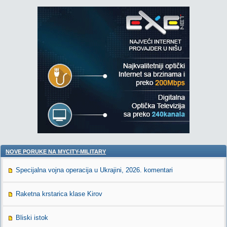
NOVE PORUKE NA MYCITY-MILITARY
Specijalna vojna operacija u Ukrajini, 2026. komentari
Raketna krstarica klase Kirov
Bliski istok