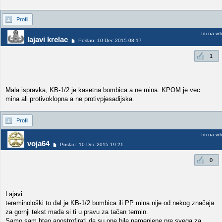
Profil
Idi na vr
lajavi krelac
Poslao: 10 Dec 2015 08:17
1
Mala ispravka, KB-1/2 je kasetna bombica a ne mina. KPOM je vec
mina ali protivoklopna a ne protivpjesadijska.
Profil
Idi na vr
voja64
Poslao: 10 Dec 2015 19:21
0
Lajavi
tereminološki to dal je KB-1/2 bombica ili PP mina nije od nekog značaja
za gornji tekst mada si ti u pravu za tačan termin.
Samo sam hteo apostrofirati da su one bile namenjene pre svega za