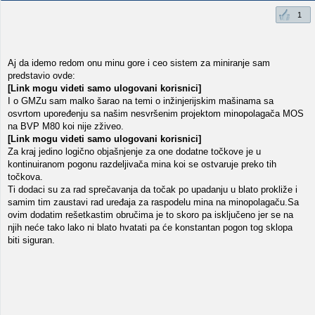
1
Aj da idemo redom onu minu gore i ceo sistem za miniranje sam
predstavio ovde:
[Link mogu videti samo ulogovani korisnici]
I o GMZu sam malko šarao na temi o inžinjerijskim mašinama sa
osvrtom upoređenju sa našim nesvršenim projektom minopolagača MOS
na BVP M80 koi nije zživeo.
[Link mogu videti samo ulogovani korisnici]
Za kraj jedino logično objašnjenje za one dodatne točkove je u
kontinuiranom pogonu razdeljivača mina koi se ostvaruje preko tih
točkova.
Ti dodaci su za rad sprečavanja da točak po upadanju u blato prokliže i
samim tim zaustavi rad uređaja za raspodelu mina na minopolagaču.Sa
ovim dodatim rešetkastim obručima je to skoro pa isključeno jer se na
njih neće tako lako ni blato hvatati pa će konstantan pogon tog sklopa
biti siguran.