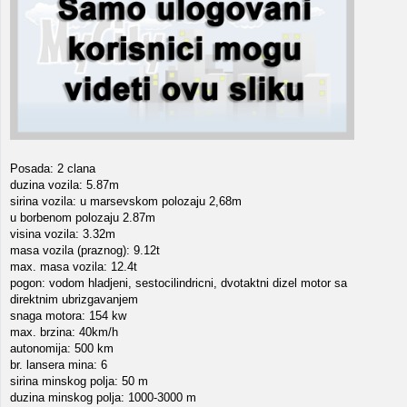
Posada: 2 clana
duzina vozila: 5.87m
sirina vozila: u marsevskom polozaju 2,68m
u borbenom polozaju 2.87m
visina vozila: 3.32m
masa vozila (praznog): 9.12t
max. masa vozila: 12.4t
pogon: vodom hladjeni, sestocilindricni, dvotaktni dizel motor sa
direktnim ubrizgavanjem
snaga motora: 154 kw
max. brzina: 40km/h
autonomija: 500 km
br. lansera mina: 6
sirina minskog polja: 50 m
duzina minskog polja: 1000-3000 m