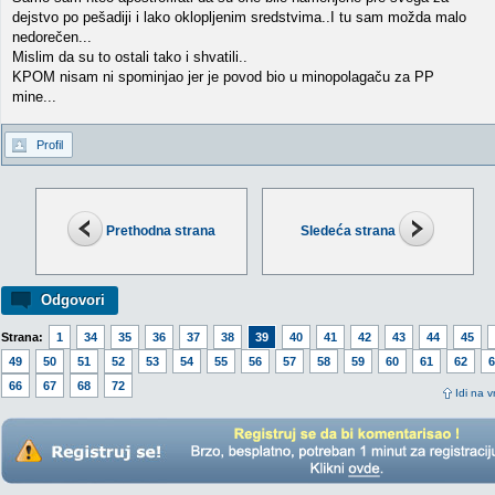
dejstvo po pešadiji i lako oklopljenim sredstvima..I tu sam možda malo
nedorečen...
Mislim da su to ostali tako i shvatili..
KPOM nisam ni spominjao jer je povod bio u minopolagaču za PP
mine...
Profil
Prethodna strana
Sledeća strana
Odgovori
Strana:
1
34
35
36
37
38
39
40
41
42
43
44
45
49
50
51
52
53
54
55
56
57
58
59
60
61
62
6
66
67
68
72
Idi na v