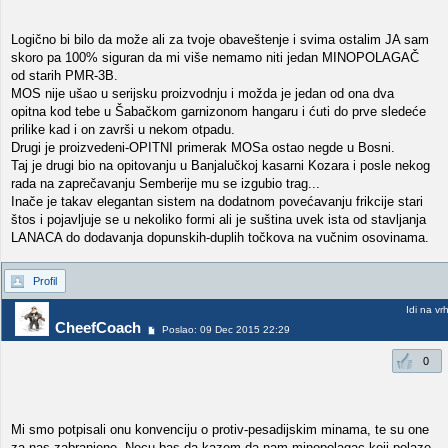
Logično bi bilo da može ali za tvoje obaveštenje i svima ostalim JA sam
skoro pa 100% siguran da mi više nemamo niti jedan MINOPOLAGAČ
od starih PMR-3B.
MOS nije ušao u serijsku proizvodnju i možda je jedan od ona dva
opitna kod tebe u Šabačkom garnizonom hangaru i ćuti do prve sledeće
prilike kad i on završi u nekom otpadu.
Drugi je proizvedeni-OPITNI primerak MOSa ostao negde u Bosni.
Taj je drugi bio na opitovanju u Banjalučkoj kasarni Kozara i posle nekog
rada na zaprečavanju Semberije mu se izgubio trag...
Inače je takav elegantan sistem na dodatnom povećavanju frikcije stari
štos i pojavljuje se u nekoliko formi ali je suština uvek ista od stavljanja
LANACA do dodavanja dopunskih-duplih točkova na vučnim osovinama.
Profil
Idi na vr
CheefCoach
Poslao: 09 Dec 2015 22:29
0
Mi smo potpisali onu konvenciju o protiv-pesadijskim minama, te su one
za nas zabranjene. Necu bas da kazem da nam minopolagac koji polaze