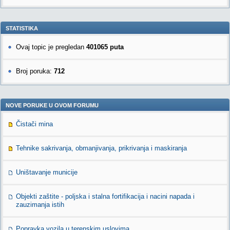
STATISTIKA
Ovaj topic je pregledan
401065 puta
Broj poruka:
712
NOVE PORUKE U OVOM FORUMU
Čistači mina
Tehnike sakrivanja, obmanjivanja, prikrivanja i maskiranja
Uništavanje municije
Objekti zaštite - poljska i stalna fortifikacija i nacini napada i
zauzimanja istih
Popravka vozila u terenskim uslovima