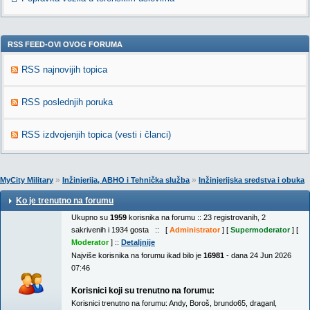
RSS FEED-OVI OVOG FORUMA
RSS najnovijih topica
RSS poslednjih poruka
RSS izdvojenjih topica (vesti i članci)
»
»
MyCity Military
Inžinjerija, ABHO i Tehnička služba
Inžinjerijska sredstva i obuka
Ko je trenutno na forumu
Ukupno su
1959
korisnika na forumu :: 23 registrovanih, 2
sakrivenih i 1934 gosta :: [
Administrator
] [
Supermoderator
] [
Moderator
] ::
Detaljnije
Najviše korisnika na forumu ikad bilo je
16981
- dana 24 Jun 2026
07:46
Korisnici koji su trenutno na forumu:
Korisnici trenutno na forumu:
Andy
,
Boroš
,
brundo65
,
draganl
,