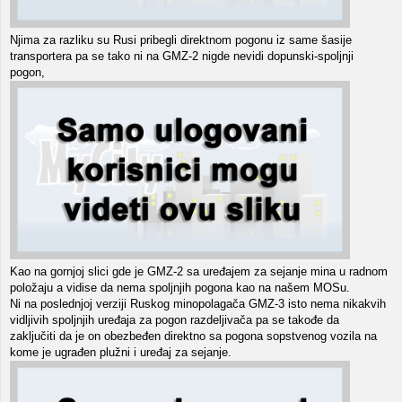
Njima za razliku su Rusi pribegli direktnom pogonu iz same šasije
transportera pa se tako ni na GMZ-2 nigde nevidi dopunski-spoljnji
pogon,
Kao na gornjoj slici gde je GMZ-2 sa uređajem za sejanje mina u radnom
položaju a vidise da nema spoljnjih pogona kao na našem MOSu.
Ni na poslednjoj verziji Ruskog minopolagača GMZ-3 isto nema nikakvih
vidljivih spoljnjih uređaja za pogon razdeljivača pa se takođe da
zaključiti da je on obezbeđen direktno sa pogona sopstvenog vozila na
kome je ugrađen plužni i uređaj za sejanje.