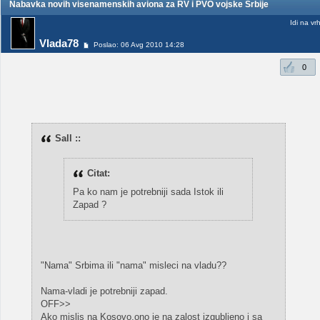
Nabavka novih visenamenskih aviona za RV i PVO vojske Srbije
Idi na vr
Vlada78
Poslao: 06 Avg 2010 14:28
0
Sall ::
Citat:
Pa ko nam je potrebniji sada Istok ili
Zapad ?
"Nama" Srbima ili "nama" misleci na vladu??
Nama-vladi je potrebniji zapad.
OFF>>
Ako mislis na Kosovo,ono je na zalost izgubljeno i sa