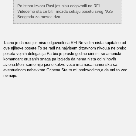
Po istom izvoru Rusi jos nisu odgovorili na RFI.
Videcemo sta ce biti, mozda cekaju posetu svog NGS
Beogradu za mesec-dva.
Tacno je da rusi jos nisu odgovorili na RFI.Ne vidim nista kapitalno od
ove njihove posete.To se radi na najvisem drzavnom nivou,a ne preko
poseta vojnih delegacija.Pa bio je prosle godine cini mi se americki
komandant oruzanih snaga pa izgleda da nema nista od njihovih
aviona.Meni samo nije jasno kakve veze ima nasa namenska sa
eventualnom nabavkom Gripena.Sta to mi proizvodimo,a da oni to vec
nemaju.