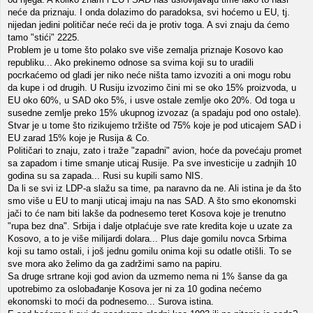
neće da priznaju. I onda dolazimo do paradoksa, svi hoćemo u EU, tj.
nijedan jedini političar neće reći da je protiv toga. A svi znaju da ćemo
tamo "stići" 2225.
Problem je u tome što polako sve više zemalja priznaje Kosovo kao
republiku... Ako prekinemo odnose sa svima koji su to uradili
pocrkaćemo od gladi jer niko neće ništa tamo izvoziti a oni mogu robu
da kupe i od drugih. U Rusiju izvozimo čini mi se oko 15% proizvoda, u
EU oko 60%, u SAD oko 5%, i usve ostale zemlje oko 20%. Od toga u
susedne zemlje preko 15% ukupnog izvozaz (a spadaju pod ono ostale).
Stvar je u tome što rizikujemo tržište od 75% koje je pod uticajem SAD i
EU zarad 15% koje je Rusija & Co.
Političari to znaju, zato i traže "zapadni" avion, hoće da povećaju promet
sa zapadom i time smanje uticaj Rusije. Pa sve investicije u zadnjih 10
godina su sa zapada... Rusi su kupili samo NIS.
Da li se svi iz LDP-a slažu sa time, pa naravno da ne. Ali istina je da što
smo više u EU to manji uticaj imaju na nas SAD. A što smo ekonomski
jači to će nam biti lakše da podnesemo teret Kosova koje je trenutno
"rupa bez dna". Srbija i dalje otplaćuje sve rate kredita koje u uzate za
Kosovo, a to je više milijardi dolara... Plus daje gomilu novca Srbima
koji su tamo ostali, i još jednu gomilu onima koji su odatle otišli. To se
sve mora ako želimo da ga zadržimi samo na papiru.
Sa druge srtrane koji god avion da uzmemo nema ni 1% šanse da ga
upotrebimo za oslobađanje Kosova jer ni za 10 godina nećemo
ekonomski to moći da podnesemo... Surova istina.