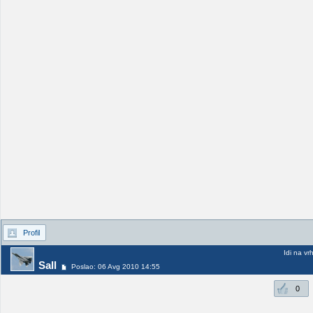
Profil
Idi na vr
Sall
Poslao: 06 Avg 2010 14:55
0