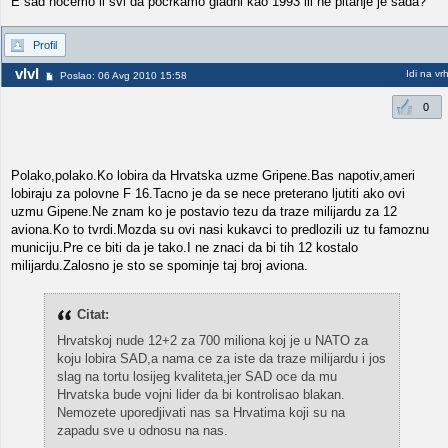
E sad hoćemo li svi da pocrkamo gladni kao 1993 ili ne pitanje je sada?
Profil
vlvl
Idi na vr
Poslao: 06 Avg 2010 15:58
0
Polako,polako.Ko lobira da Hrvatska uzme Gripene.Bas napotiv,ameri
lobiraju za polovne F 16.Tacno je da se nece preterano ljutiti ako ovi
uzmu Gipene.Ne znam ko je postavio tezu da traze milijardu za 12
aviona.Ko to tvrdi.Mozda su ovi nasi kukavci to predlozili uz tu famoznu
municiju.Pre ce biti da je tako.I ne znaci da bi tih 12 kostalo
milijardu.Zalosno je sto se spominje taj broj aviona.
Citat:
Hrvatskoj nude 12+2 za 700 miliona koj je u NATO za
koju lobira SAD,a nama ce za iste da traze milijardu i jos
slag na tortu losijeg kvaliteta,jer SAD oce da mu
Hrvatska bude vojni lider da bi kontrolisao blakan.
Nemozete uporedjivati nas sa Hrvatima koji su na
zapadu sve u odnosu na nas.