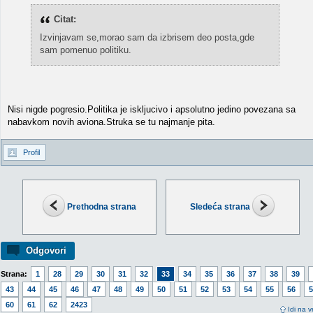
Citat:
Izvinjavam se,morao sam da izbrisem deo posta,gde
sam pomenuo politiku.
Nisi nigde pogresio.Politika je iskljucivo i apsolutno jedino povezana sa
nabavkom novih aviona.Struka se tu najmanje pita.
Profil
Prethodna strana
Sledeća strana
Odgovori
Strana:
1
28
29
30
31
32
33
34
35
36
37
38
39
43
44
45
46
47
48
49
50
51
52
53
54
55
56
5
60
61
62
2423
Idi na v