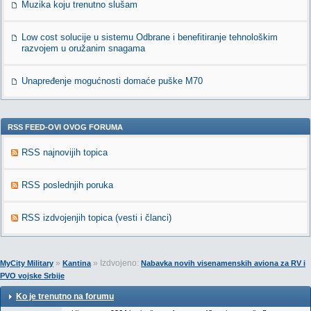
Muzika koju trenutno slušam
Low cost solucije u sistemu Odbrane i benefitiranje tehnološkim
razvojem u oružanim snagama
Unapređenje mogućnosti domaće puške M70
RSS FEED-OVI OVOG FORUMA
RSS najnovijih topica
RSS poslednjih poruka
RSS izdvojenjih topica (vesti i članci)
»
» Izdvojeno:
MyCity Military
Kantina
Nabavka novih visenamenskih aviona za RV i
PVO vojske Srbije
Ko je trenutno na forumu