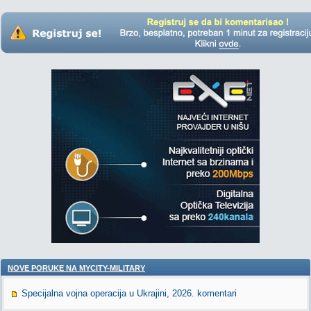
NOVE PORUKE NA MYCITY-MILITARY
Specijalna vojna operacija u Ukrajini, 2026. komentari