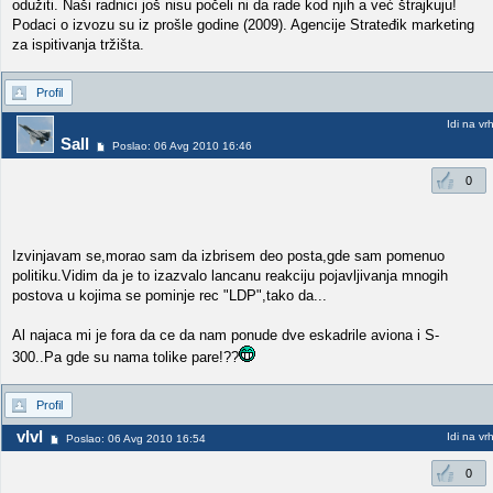
odužiti. Naši radnici još nisu počeli ni da rade kod njih a već štrajkuju!
Podaci o izvozu su iz prošle godine (2009). Agencije Strateđik marketing
za ispitivanja tržišta.
Profil
Idi na vr
Sall
Poslao: 06 Avg 2010 16:46
0
Izvinjavam se,morao sam da izbrisem deo posta,gde sam pomenuo
politiku.Vidim da je to izazvalo lancanu reakciju pojavljivanja mnogih
postova u kojima se pominje rec "LDP",tako da...
Al najaca mi je fora da ce da nam ponude dve eskadrile aviona i S-
300..Pa gde su nama tolike pare!??
Profil
vlvl
Idi na vr
Poslao: 06 Avg 2010 16:54
0