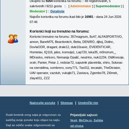
Ukupno su
9264
korisnika na forumu :: 48 registrovanih, 5
sakrivenih i 9211 gosta :: [
Administrator
] [
Supermoderator
] [
Moderator
] ::
Detaljnije
Najviše korisnika na forumu ikad bilo je
16981
- dana 24 Jun 2026
07:46
Korisnici koji su trenutno na forumu:
Korisnici trenutno na forumu:
357magnum
,
8u47
,
ALFASPORTIVO
,
annon
,
BaneM75
,
Beardonitch
,
Betta
,
DENIRO
,
djboj
,
Dolinc
,
DovlaODR
,
draganl
,
drale12
,
dule10savic
,
EVIDENTICAR
,
Homislav
,
IQ116
,
jalos
,
komsija1
,
Lap720
,
luka35
,
m0nstrum_
,
MDrasko
,
mirkoro
,
Nemanja Opalić
,
neutrino
,
nuki1234
,
OldKresoje
,
orah
,
Panter
,
Petar J
,
redstar72
,
saputnik plavetnila
,
shiro
,
Solunac
na steroidima
,
sombrero
,
sony771
,
Tas011
,
tecataki
,
TheDictator
,
UAV operator
,
vazduh
,
vukajlo71
,
Zastava
,
Zgembo78
,
Zi0mek
,
zlaya011
,
ZZZ
|
|
Najnovije poruke
Sitemap
Urednički tim
Svaki korisnik ovog sajta je odgovoran za
Prijateljski sajtovi:
,
,
sadržaj svoje poruke koju objavi na sajtu.
Vesti
MyCity.rs
Zaštita
Sajt se odriče svake odgovornosti za
od virusa