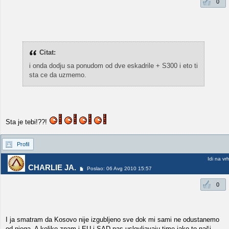
0
Citat:
i onda dodju sa ponudom od dve eskadrile + S300 i eto ti
sta ce da uzmemo.
Sta je tebi!??!
Profil
Idi na vr
CHARLIE JA.
Poslao: 06 Avg 2010 15:57
0
I ja smatram da Kosovo nije izgubljeno sve dok mi sami ne odustanemo
od njega. A koliko znam i EU i SAD nas uslovljavaju time iako to naši