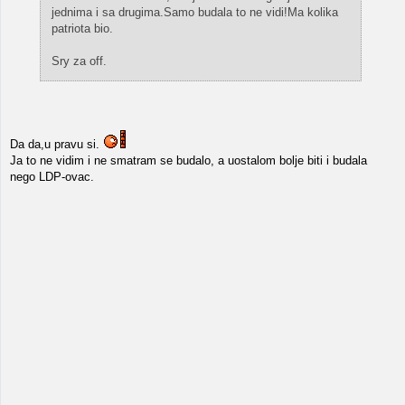
jednima i sa drugima.Samo budala to ne vidi!Ma kolika
patriota bio.
Sry za off.
Da da,u pravu si.
Ja to ne vidim i ne smatram se budalo, a uostalom bolje biti i budala
nego LDP-ovac.