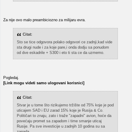
Za nije ovo malo preambiciozno za milijaru evra.
Citat:
Sto se tice odgovora polako odgovori ce zadnji,kad vide
sta drugi nude i za koje pare,i onda dodju sa ponudom
od dve eskadrile + S300 i eto ti sta ce da uzmemo.
Pogledaj.
[Link mogu videti samo ulogovani korisnici]
Citat:
Stvar je u tome što rizikujemo tržište od 75% koje je pod
uticajem SAD i EU zarad 15% koje je Rusija & Co.
Političari to znaju, zato i traže "zapadni" avion, hoće da
povećaju promet sa zapadom i time smanje uticaj
Rusije. Pa sve investicije u zadnjih 10 godina su sa
zapada...