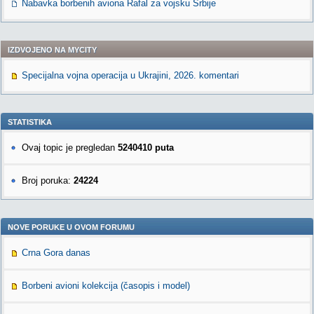
Nabavka borbenih aviona Rafal za vojsku Srbije
IZDVOJENO NA MYCITY
Specijalna vojna operacija u Ukrajini, 2026. komentari
STATISTIKA
Ovaj topic je pregledan
5240410 puta
Broj poruka:
24224
NOVE PORUKE U OVOM FORUMU
Crna Gora danas
Borbeni avioni kolekcija (časopis i model)