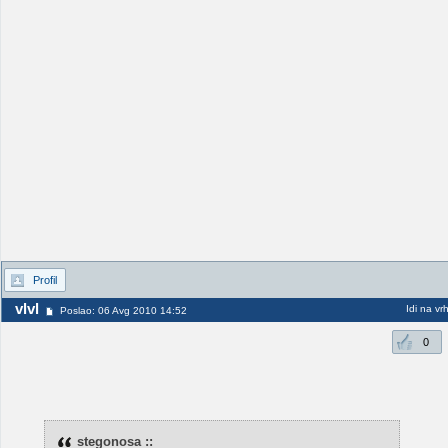
Profil
vlvl
Idi na vr
Poslao: 06 Avg 2010 14:52
0
stegonosa ::