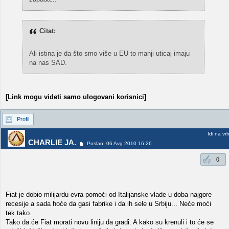
Citat:
Ali istina je da što smo više u EU to manji uticaj imaju
na nas SAD.
[Link mogu videti samo ulogovani korisnici]
Profil
Idi na vr
CHARLIE JA.
Poslao: 06 Avg 2010 16:26
0
Fiat je dobio milijardu evra pomoći od Italijanske vlade u doba najgore
recesije a sada hoće da gasi fabrike i da ih sele u Srbiju... Neće moći
tek tako.
Tako da će Fiat morati novu liniju da gradi. A kako su krenuli i to će se