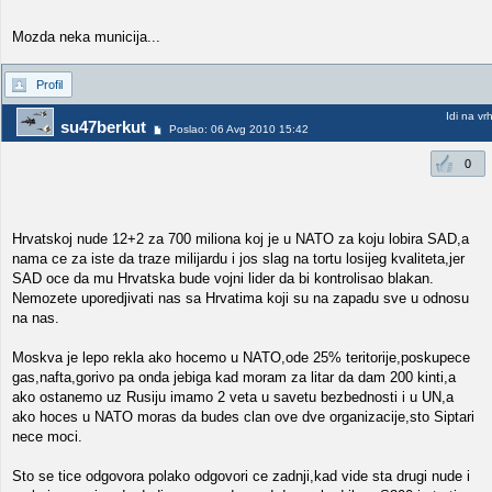
Mozda neka municija...
Profil
Idi na vr
su47berkut
Poslao: 06 Avg 2010 15:42
0
Hrvatskoj nude 12+2 za 700 miliona koj je u NATO za koju lobira SAD,a
nama ce za iste da traze milijardu i jos slag na tortu losijeg kvaliteta,jer
SAD oce da mu Hrvatska bude vojni lider da bi kontrolisao blakan.
Nemozete uporedjivati nas sa Hrvatima koji su na zapadu sve u odnosu
na nas.
Moskva je lepo rekla ako hocemo u NATO,ode 25% teritorije,poskupece
gas,nafta,gorivo pa onda jebiga kad moram za litar da dam 200 kinti,a
ako ostanemo uz Rusiju imamo 2 veta u savetu bezbednosti i u UN,a
ako hoces u NATO moras da budes clan ove dve organizacije,sto Siptari
nece moci.
Sto se tice odgovora polako odgovori ce zadnji,kad vide sta drugi nude i