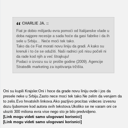
CHARLIE JA. ::
Fiat je dobio milijardu evra pomoći od Italijanske vlade u
doba najgore recesije a sada hoće da gasi fabrike i da ih
sele u Srbiju... Neće moći tek tako.
Tako da će Fiat morati novu liniju da gradi. A kako su
krenuli i to će se odužiti. Naši radnici još nisu počeli ni
da rade kod njih a već štrajkuju!
Podaci o izvozu su iz prošle godine (2009). Agencije
Strateđik marketing za ispitivanja tržišta.
Oni su kupili Krajsler.Oni i hoce da grade novu liniju ovde i jos da
presele neke u Srbiju.Zasto nece moci tek tako.Ne zelim da verujem da
to zelis.Evo hrvatskih linkova.Ako pazljivo procitas videces izvesnu
dozu ljubomore kod autora ovih tekstova.Ukoliko se ne varam oni ce
uloziti 300 miliona evra vise nego sto je bilo predvidjeno.
[Link mogu videti samo ulogovani korisnici]
[Link mogu videti samo ulogovani korisnici]