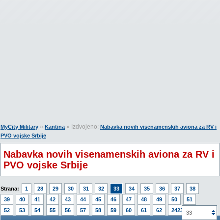
»
» Izdvojeno:
MyCity Military
Kantina
Nabavka novih visenamenskih aviona za RV i
PVO vojske Srbije
Nabavka novih visenamenskih aviona za RV i
PVO vojske Srbije
Strana:
1
28
29
30
31
32
33
34
35
36
37
38
39
40
41
42
43
44
45
46
47
48
49
50
51
52
53
54
55
56
57
58
59
60
61
62
2423
33