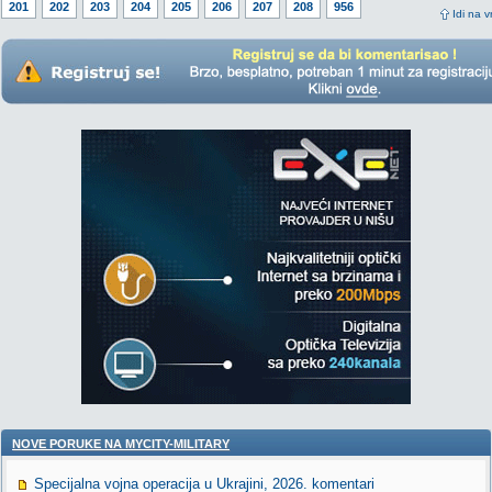
201
202
203
204
205
206
207
208
956
Idi na v
NOVE PORUKE NA MYCITY-MILITARY
Specijalna vojna operacija u Ukrajini, 2026. komentari