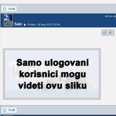
Profil
Idi na vr
Sale
Poslao: 16 Avg 2013 20:04
5
Profil