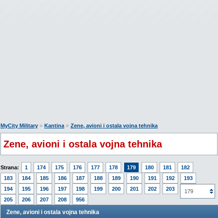
»
»
MyCity Military
Kantina
Zene, avioni i ostala vojna tehnika
Zene, avioni i ostala vojna tehnika
Strana:
1
174
175
176
177
178
179
180
181
182
183
184
185
186
187
188
189
190
191
192
193
194
195
196
197
198
199
200
201
202
203
204
179
205
206
207
208
956
Zene, avioni i ostala vojna tehnika