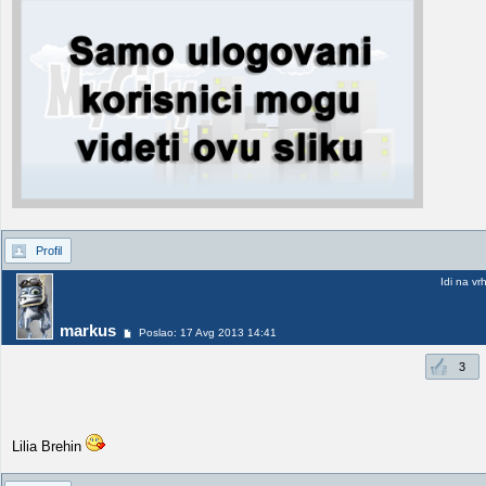
Profil
Idi na vr
markus
Poslao: 17 Avg 2013 14:41
3
Lilia Brehin