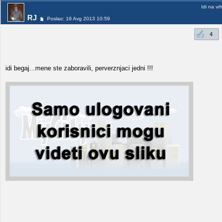
Idi na vr
RJ
Poslao: 16 Avg 2013 10:59
4
idi begaj...mene ste zaboravili, perverznjaci jedni !!!