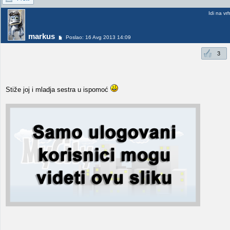
Idi na vr
markus
Poslao: 16 Avg 2013 14:09
3
Stiže joj i mladja sestra u ispomoć