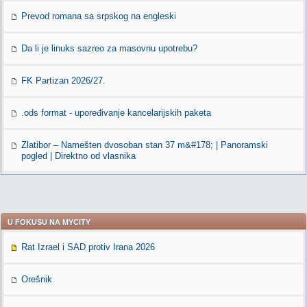
Prevod romana sa srpskog na engleski
Da li je linuks sazreo za masovnu upotrebu?
FK Partizan 2026/27.
.ods format - upoređivanje kancelarijskih paketa
Zlatibor – Namešten dvosoban stan 37 m&#178; | Panoramski
pogled | Direktno od vlasnika
U FOKUSU NA MYCITY
Rat Izrael i SAD protiv Irana 2026
Orešnik