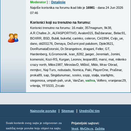
Moderator
] ::
Detaljnije
Najviše korisnika na forumu ikad bilo je
16981
- dana 24 Jun 2026
07:46
Korisnici koji su trenutno na forumu:
Korisnici trenutno na forumu:
16.mabr
,
357magnum
,
9k38
,
A.R.Chafee.Jr.
,
ALFASPORTIVO
,
Avalon015
,
Baždaranac
,
Belac91
,
BOXRR
,
BSD
,
Bubili
,
bukefal
,
carinko
,
celeron
,
Ciri1994
,
Cvijo_ue
,
dano
,
dd201176
,
Denaya
,
Dežurni pod palubom
,
Djole3621
,
DonRumataEstorski
,
Dr.Strangelove
,
draganl
,
Feller
,
GT
,
Hardenberg
,
ILGromovnik
,
ivan_8282
,
jaeger
,
Jeremiah
,
Jomini
,
komenski
,
Kozi-RS
,
Kurgan
,
Leonov
,
leopard83
,
marsi
,
mat
,
milenko
crazy north
,
Milos1987
,
MiroslavD
,
Miškić
,
Mldo
,
Mrav Obrad
,
mrmjtvc
,
Naj-Turs
,
nobutado
,
Nomica
,
Paki
,
PlayerOne
,
Prašinar
,
proka89
,
sap
,
Singidunumac
,
sosko
,
sspp
,
stalja
,
starlights
,
stegonosa
,
umpah-pah
,
uruk
,
VanZan
,
vathra
,
Volfero
,
vranjanac29
,
vrlenija
,
YFSS33
,
Zrcalo
|
|
Najnovije poruke
Sitemap
Urednički tim
Svaki korisnik ovog sajta je odgovoran za
Prijateljski sajtovi:
,
,
sadržaj svoje poruke koju objavi na sajtu.
Vesti
MyCity.rs
Zaštita