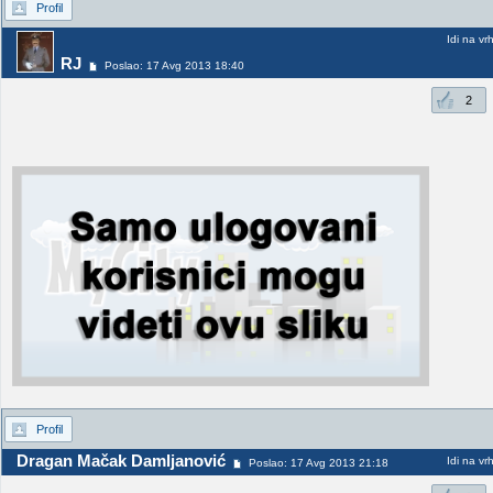
Profil
Idi na vr
RJ
Poslao: 17 Avg 2013 18:40
2
Profil
Dragan Mačak Damljanović
Idi na vr
Poslao: 17 Avg 2013 21:18