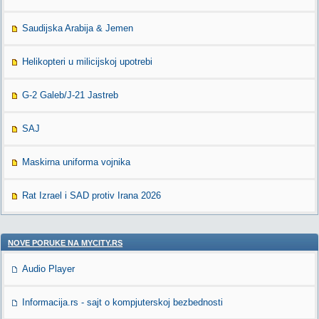
Saudijska Arabija & Jemen
Helikopteri u milicijskoj upotrebi
G-2 Galeb/J-21 Jastreb
SAJ
Maskirna uniforma vojnika
Rat Izrael i SAD protiv Irana 2026
NOVE PORUKE NA MYCITY.RS
Audio Player
Informacija.rs - sajt o kompjuterskoj bezbednosti