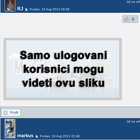
Idi na vr
RJ
Poslao: 16 Avg 2013 20:28
6
Profil
Idi na vr
markus
Poslao: 16 Avg 2013 22:48