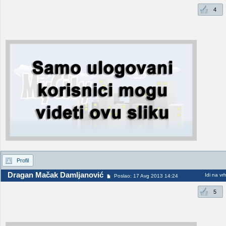
4
Profil
Dragan Mačak Damljanović
Idi na vr
Poslao: 17 Avg 2013 14:24
5