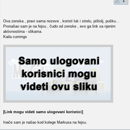
4
Ova zenska , pravi sama nozeve , koristi luk i strelu, pištolj, pušku...
Pronašao sam je na fejsu , čudo od zenske , evo ga link sa njenim
aktivnostima - slikama.
Kaila cumings
[Link mogu videti samo ulogovani korisnici]
Inače sam je našao kod kolege Markusa na fejsu.