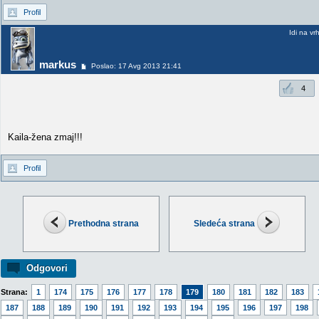
Profil
Idi na vr
markus
Poslao: 17 Avg 2013 21:41
4
Kaila-žena zmaj!!!
Profil
Prethodna strana
Sledeća strana
Odgovori
Strana:
1
174
175
176
177
178
179
180
181
182
183
187
188
189
190
191
192
193
194
195
196
197
198