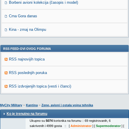
Borbeni avioni kolekcija (časopis i model)
Crna Gora danas
Kina - zmaj na Olimpu
RSS FEED-OVI OVOG FORUMA
RSS najnovijih topica
RSS poslednjih poruka
RSS izdvojenjih topica (vesti i članci)
»
»
MyCity Military
Kantina
Zene, avioni i ostala vojna tehnika
Ko je trenutno na forumu
Ukupno su
5074
korisnika na forumu :: 69 registrovanih, 6
sakrivenih i 4999 gosta :: [
Administrator
] [
Supermoderator
] [