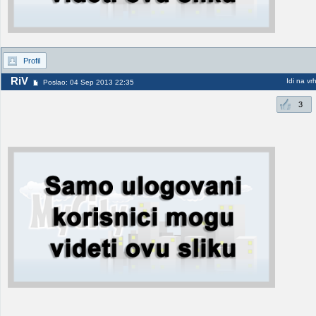
Profil
RiV
Idi na vr
Poslao: 04 Sep 2013 22:35
3