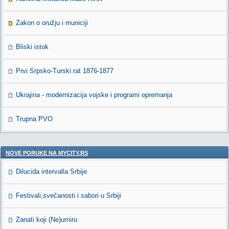
Zakon o oružju i municiji
Bliski istok
Prvi Srpsko-Turski rat 1876-1877
Ukrajina - modernizacija vojske i programi opremanja
Trupna PVO
NOVE PORUKE NA MYCITY.RS
Dilucida intervalla Srbije
Festivali,svečanosti i sabori u Srbiji
Zanati koji (Ne)umiru