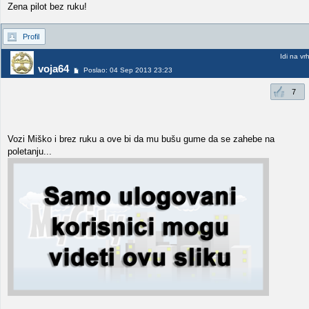
Zena pilot bez ruku!
Profil
Idi na vr
voja64
Poslao: 04 Sep 2013 23:23
7
Vozi Miško i brez ruku a ove bi da mu bušu gume da se zahebe na
poletanju...