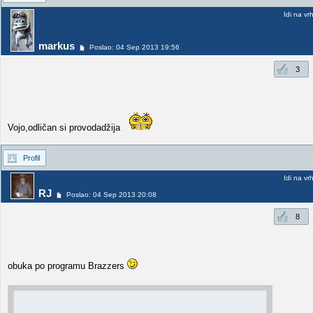
Idi na vr
markus
Poslao: 04 Sep 2013 19:56
3
Vojo,odličan si provodadžija
Profil
Idi na vr
RJ
Poslao: 04 Sep 2013 20:08
8
obuka po programu Brazzers