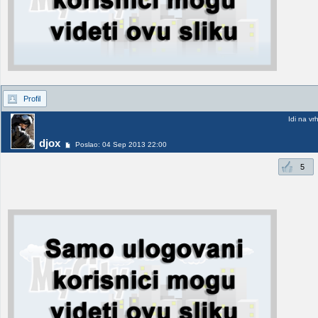
Profil
Idi na vr
djox
Poslao: 04 Sep 2013 22:00
5