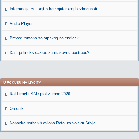
Informacija.rs - sajt o kompjuterskoj bezbednosti
Audio Player
Prevod romana sa srpskog na engleski
Da li je linuks sazreo za masovnu upotrebu?
U FOKUSU NA MYCITY
Rat Izrael i SAD protiv Irana 2026
Orešnik
Nabavka borbenih aviona Rafal za vojsku Srbije