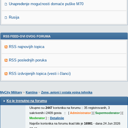
Unapređenje mogućnosti domaće puške M70
Rusija
RSS FEED-OVI OVOG FORUMA
RSS najnovijih topica
RSS poslednjih poruka
RSS izdvojenjih topica (vesti i članci)
»
»
MyCity Military
Kantina
Zene, avioni i ostala vojna tehnika
Ko je trenutno na forumu
Ukupno su
2447
korisnika na forumu :: 35 registrovanih, 3
sakrivenih i 2409 gosta :: [
Administrator
] [
Supermoderator
] [
Moderator
] ::
Detaljnije
Najviše korisnika na forumu ikad bilo je
16981
- dana 24 Jun 2026