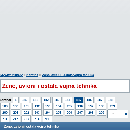
»
»
MyCity Military
Kantina
Zene, avioni i ostala vojna tehnika
Zene, avioni i ostala vojna tehnika
Strana:
1
180
181
182
183
184
185
186
187
188
189
190
191
192
193
194
195
196
197
198
199
200
201
202
203
204
205
206
207
208
209
210
185
211
212
213
214
956
Zene, avioni i ostala vojna tehnika