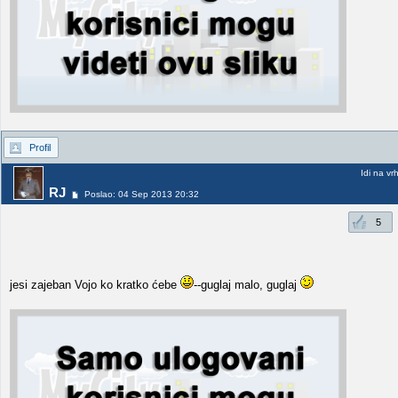
Profil
Idi na vr
RJ
Poslao: 04 Sep 2013 20:32
5
jesi zajeban Vojo ko kratko ćebe
--guglaj malo, guglaj