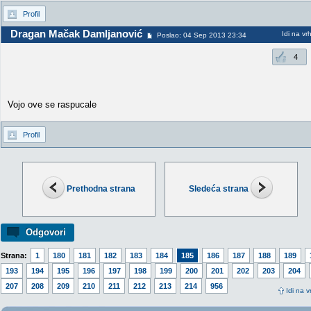
Profil
Dragan Mačak Damljanović
Idi na vr
Poslao: 04 Sep 2013 23:34
4
Vojo ove se raspucale
Profil
Prethodna strana
Sledeća strana
Odgovori
Strana:
1
180
181
182
183
184
185
186
187
188
189
193
194
195
196
197
198
199
200
201
202
203
204
207
208
209
210
211
212
213
214
956
Idi na v