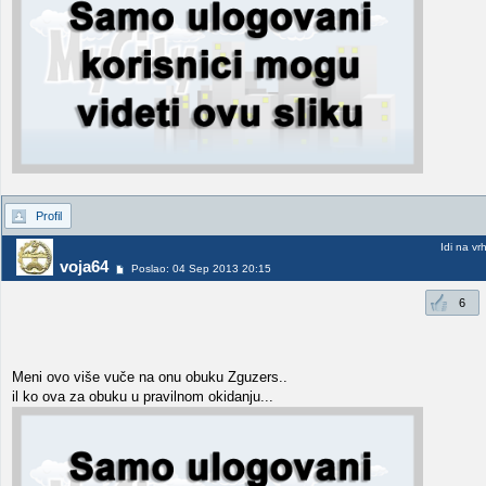
Profil
Idi na vr
voja64
Poslao: 04 Sep 2013 20:15
6
Meni ovo više vuče na onu obuku Zguzers..
il ko ova za obuku u pravilnom okidanju...