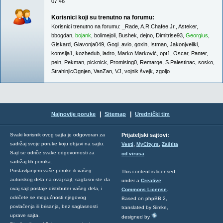
07:46
Korisnici koji su trenutno na forumu:
Korisnici trenutno na forumu:
_Rade
,
A.R.Chafee.Jr.
,
Asteker
,
bbogdan
,
bojank
,
bolimejoli
,
Bushek
,
dejno
,
Dimitrise93
,
Georgius
,
Giskard
,
Glavonja049
,
Gogi_avio
,
goxin
,
Istman
,
Jakonjveliki
,
komsija1
,
kozhedub
,
ladro
,
Marko Marković
,
opt1
,
Oscar
,
Panter
,
pein
,
Pekman
,
picknick
,
Promising0
,
Remarqe
,
S.Palestinac
,
sosko
,
StrahinjicOgnjen
,
VanZan
,
VJ
,
vojnik švejk
,
zgoljo
|
|
Najnovije poruke
Sitemap
Urednički tim
Svaki korisnik ovog sajta je odgovoran za
Prijateljski sajtovi:
,
,
sadržaj svoje poruke koju objavi na sajtu.
Vesti
MyCity.rs
Zaštita
Sajt se odriče svake odgovornosti za
od virusa
sadržaj tih poruka.
Postavljanjem vaše poruke ili vašeg
This content is licensed
autorskog dela na ovaj sajt, saglasni ste da
under a
Creative
ovaj sajt postaje distributer vašeg dela, i
Commons License
.
odričete se mogućnosti njegovog
Based on phpBB 2,
povlačenja ili brisanja, bez saglasnosti
translated by Simke,
uprave sajta.
designed by