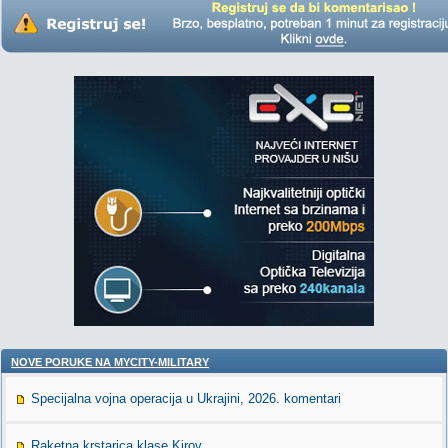
NOVE PORUKE NA MYCITY-MILITARY
Specijalna vojna operacija u Ukrajini, 2026. komentari
Raketna krstarica klase Kirov