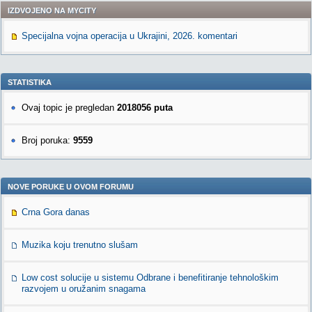
IZDVOJENO NA MYCITY
Specijalna vojna operacija u Ukrajini, 2026. komentari
STATISTIKA
Ovaj topic je pregledan
2018056 puta
Broj poruka:
9559
NOVE PORUKE U OVOM FORUMU
Crna Gora danas
Muzika koju trenutno slušam
Low cost solucije u sistemu Odbrane i benefitiranje tehnološkim
razvojem u oružanim snagama