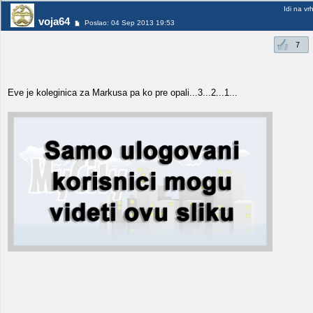
Idi na vr
voja64
Poslao: 04 Sep 2013 19:53
7
Eve je koleginica za Markusa pa ko pre opali...3...2...1...