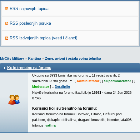
RSS najnovijih topica
RSS poslednjih poruka
RSS izdvojenjih topica (vesti i članci)
»
»
MyCity Military
Kantina
Zene, avioni i ostala vojna tehnika
Ko je trenutno na forumu
Ukupno su
3793
korisnika na forumu :: 11 registrovanih, 2
sakrivenih i 3780 gosta :: [
Administrator
] [
Supermoderator
] [
Moderator
] ::
Detaljnije
Najviše korisnika na forumu ikad bilo je
16981
- dana 24 Jun 2026
07:46
Korisnici koji su trenutno na forumu:
Korisnici trenutno na forumu:
Botovac
,
Citalac
,
Dežurni pod
palubom
,
djukapfc
,
dolinalima
,
draganl
,
knutveliki
,
Komder
,
lafa008
,
tritonus
,
vathra