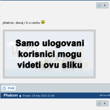
4
phalcon, duvaj i ti u cevku
Profil
Phalcon
Idi na vr
Poslao: 16 Sep 2013 21:40
4