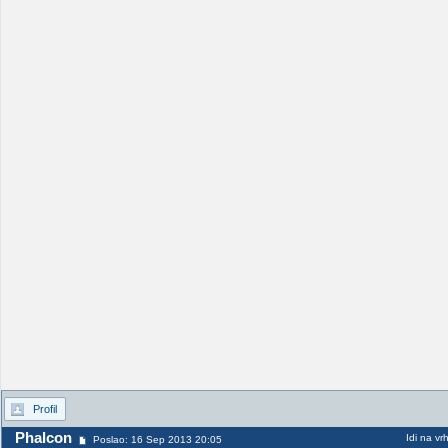
Profil
Phalcon
Idi na vr
Poslao: 16 Sep 2013 20:05