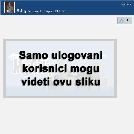
Idi na vr
RJ
Poslao: 16 Sep 2013 20:01
6