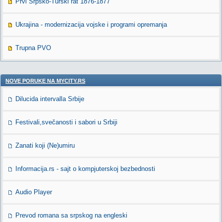
Prvi Srpsko-Turski rat 1876-1877
Ukrajina - modernizacija vojske i programi opremanja
Trupna PVO
NOVE PORUKE NA MYCITY.RS
Dilucida intervalla Srbije
Festivali,svečanosti i sabori u Srbiji
Zanati koji (Ne)umiru
Informacija.rs - sajt o kompjuterskoj bezbednosti
Audio Player
Prevod romana sa srpskog na engleski