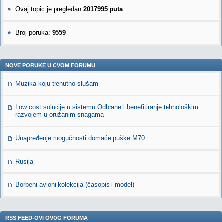
Ovaj topic je pregledan
2017995 puta
Broj poruka:
9559
NOVE PORUKE U OVOM FORUMU
Muzika koju trenutno slušam
Low cost solucije u sistemu Odbrane i benefitiranje tehnološkim
razvojem u oružanim snagama
Unapređenje mogućnosti domaće puške M70
Rusija
Borbeni avioni kolekcija (časopis i model)
RSS FEED-OVI OVOG FORUMA