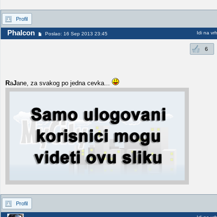
Profil
Phalcon
Idi na vr
Poslao: 16 Sep 2013 23:45
6
R
a
J
ane, za svakog po jedna cevka...
Profil