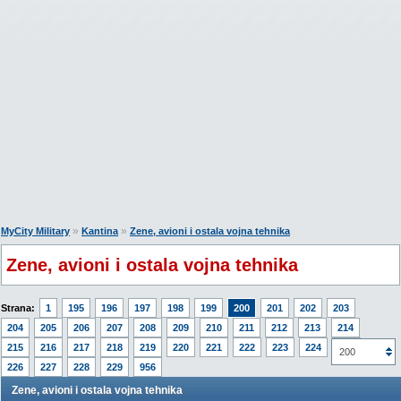
»
»
MyCity Military
Kantina
Zene, avioni i ostala vojna tehnika
Zene, avioni i ostala vojna tehnika
Strana:
1
195
196
197
198
199
200
201
202
203
204
205
206
207
208
209
210
211
212
213
214
215
216
217
218
219
220
221
222
223
224
225
200
226
227
228
229
956
Zene, avioni i ostala vojna tehnika