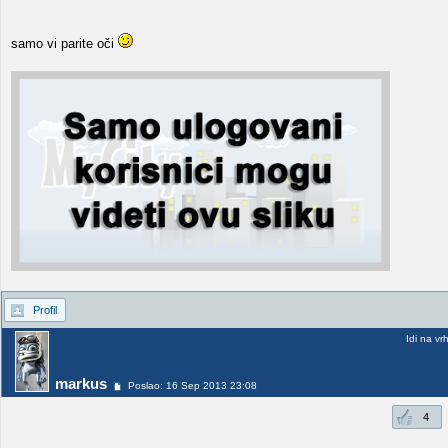
samo vi parite oči
Profil
Idi na vr
markus
Poslao: 16 Sep 2013 23:08
4