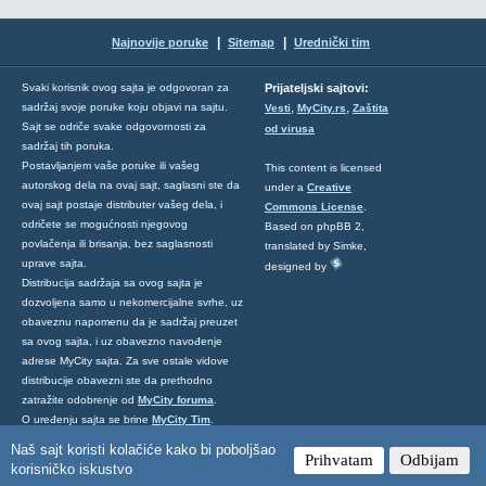
|
|
Najnovije poruke
Sitemap
Urednički tim
Svaki korisnik ovog sajta je odgovoran za
Prijateljski sajtovi:
,
,
sadržaj svoje poruke koju objavi na sajtu.
Vesti
MyCity.rs
Zaštita
Sajt se odriče svake odgovornosti za
od virusa
sadržaj tih poruka.
Postavljanjem vaše poruke ili vašeg
This content is licensed
autorskog dela na ovaj sajt, saglasni ste da
under a
Creative
ovaj sajt postaje distributer vašeg dela, i
Commons License
.
odričete se mogućnosti njegovog
Based on phpBB 2,
povlačenja ili brisanja, bez saglasnosti
translated by Simke,
uprave sajta.
designed by
Distribucija sadržaja sa ovog sajta je
dozvoljena samo u nekomercijalne svrhe, uz
obaveznu napomenu da je sadržaj preuzet
sa ovog sajta, i uz obavezno navođenje
adrese MyCity sajta. Za sve ostale vidove
distribucije obavezni ste da prethodno
zatražite odobrenje od
MyCity foruma
.
O uređenju sajta se brine
MyCity Tim
.
Ukoliko želite da nas kontaktirate kliknite
Naš sajt koristi kolačiće kako bi poboljšao
Prihvatam
Odbijam
ovde
.
korisničko iskustvo