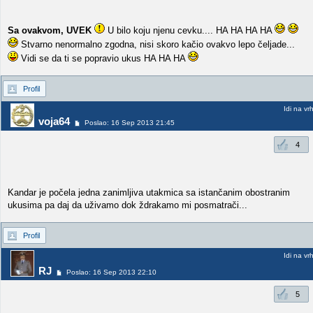
Sa ovakvom, UVEK
U bilo koju njenu cevku.... HA HA HA HA
Stvarno nenormalno zgodna, nisi skoro kačio ovakvo lepo čeljade...
Vidi se da ti se popravio ukus HA HA HA
Profil
Idi na vr
voja64
Poslao: 16 Sep 2013 21:45
4
Kandar je počela jedna zanimljiva utakmica sa istančanim obostranim
ukusima pa daj da uživamo dok ždrakamo mi posmatrači...
Profil
Idi na vr
RJ
Poslao: 16 Sep 2013 22:10
5