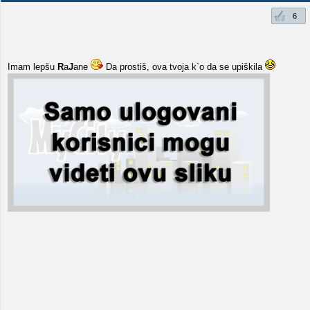
6
Imam lepšu
R
a
J
ane
Da prostiš, ova tvoja k`o da se upiškila