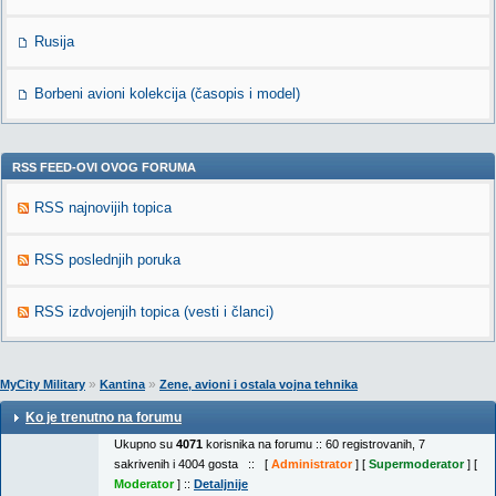
Rusija
Borbeni avioni kolekcija (časopis i model)
RSS FEED-OVI OVOG FORUMA
RSS najnovijih topica
RSS poslednjih poruka
RSS izdvojenjih topica (vesti i članci)
»
»
MyCity Military
Kantina
Zene, avioni i ostala vojna tehnika
Ko je trenutno na forumu
Ukupno su
4071
korisnika na forumu :: 60 registrovanih, 7
sakrivenih i 4004 gosta :: [
Administrator
] [
Supermoderator
] [
Moderator
] ::
Detaljnije