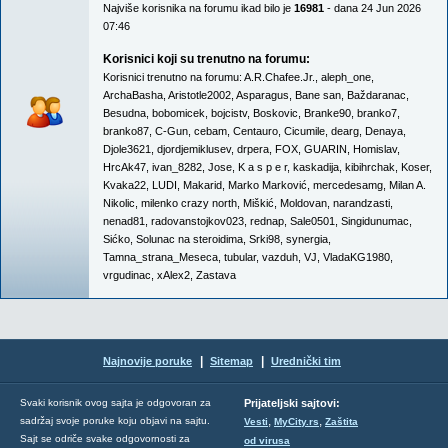
Najviše korisnika na forumu ikad bilo je
16981
- dana 24 Jun 2026
07:46
Korisnici koji su trenutno na forumu:
Korisnici trenutno na forumu:
A.R.Chafee.Jr.
,
aleph_one
,
ArchaBasha
,
Aristotle2002
,
Asparagus
,
Bane san
,
Baždaranac
,
Besudna
,
bobomicek
,
bojcistv
,
Boskovic
,
Branke90
,
branko7
,
branko87
,
C-Gun
,
cebam
,
Centauro
,
Cicumile
,
dearg
,
Denaya
,
Djole3621
,
djordjemiklusev
,
drpera
,
FOX
,
GUARIN
,
Homislav
,
HrcAk47
,
ivan_8282
,
Jose
,
K a s p e r
,
kaskadija
,
kibihrchak
,
Koser
,
Kvaka22
,
LUDI
,
Makarid
,
Marko Marković
,
mercedesamg
,
Milan A.
Nikolic
,
milenko crazy north
,
Miškić
,
Moldovan
,
narandzasti
,
nenad81
,
radovanstojkov023
,
rednap
,
Sale0501
,
Singidunumac
,
Sićko
,
Solunac na steroidima
,
Srki98
,
synergia
,
Tamna_strana_Meseca
,
tubular
,
vazduh
,
VJ
,
VladaKG1980
,
vrgudinac
,
xAlex2
,
Zastava
|
|
Najnovije poruke
Sitemap
Urednički tim
Svaki korisnik ovog sajta je odgovoran za
Prijateljski sajtovi:
,
,
sadržaj svoje poruke koju objavi na sajtu.
Vesti
MyCity.rs
Zaštita
Sajt se odriče svake odgovornosti za
od virusa