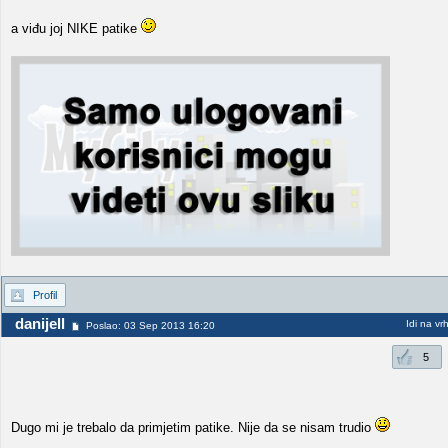
a viđu joj NIKE patike
Profil
danijell
Idi na vr
Poslao: 03 Sep 2013 16:20
5
Dugo mi je trebalo da primjetim patike. Nije da se nisam trudio