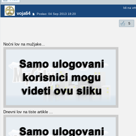
Idi na vr
voja64
Poslao: 04 Sep 2013 18:20
5
Noćni lov na mužjake...
Dnevni lov na tiste artikle ...