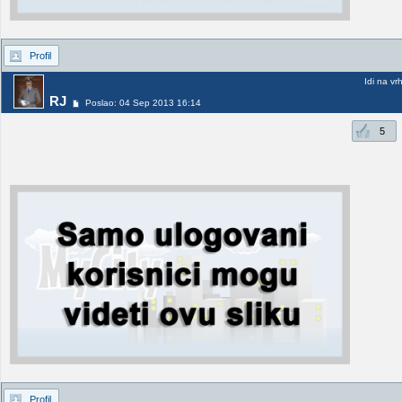
Profil
Idi na vr
RJ
Poslao: 04 Sep 2013 16:14
5
Profil