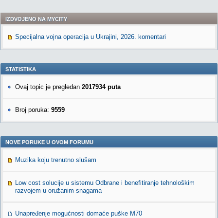
IZDVOJENO NA MYCITY
Specijalna vojna operacija u Ukrajini, 2026. komentari
STATISTIKA
Ovaj topic je pregledan
2017934 puta
Broj poruka:
9559
NOVE PORUKE U OVOM FORUMU
Muzika koju trenutno slušam
Low cost solucije u sistemu Odbrane i benefitiranje tehnološkim
razvojem u oružanim snagama
Unapređenje mogućnosti domaće puške M70