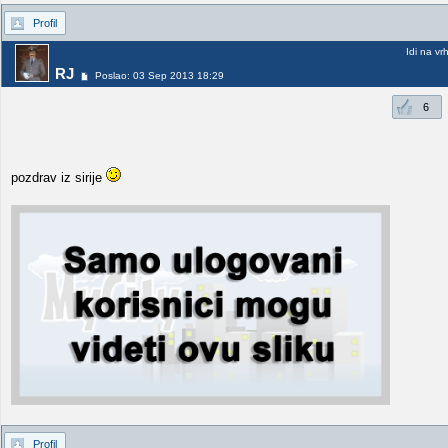
Profil
Idi na vr
RJ
Poslao: 03 Sep 2013 18:29
6
pozdrav iz sirije
Profil