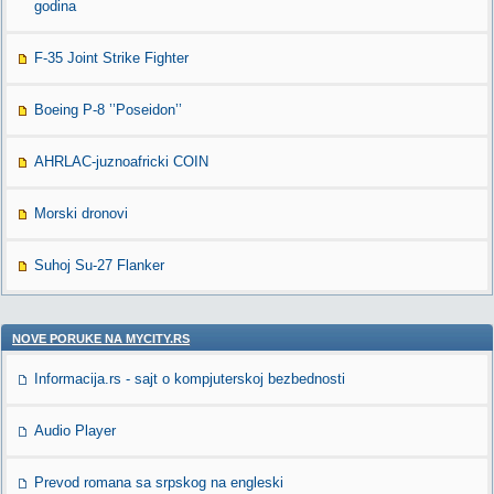
godina
F-35 Joint Strike Fighter
Boeing P-8 ’’Poseidon’’
AHRLAC-juznoafricki COIN
Morski dronovi
Suhoj Su-27 Flanker
NOVE PORUKE NA MYCITY.RS
Informacija.rs - sajt o kompjuterskoj bezbednosti
Audio Player
Prevod romana sa srpskog na engleski