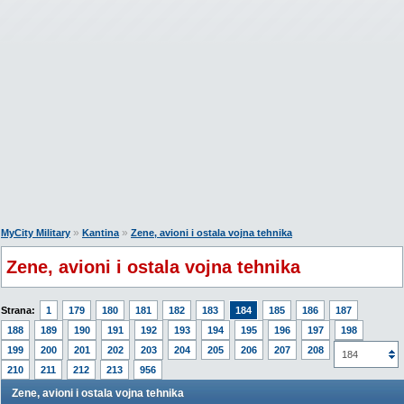
»
»
MyCity Military
Kantina
Zene, avioni i ostala vojna tehnika
Zene, avioni i ostala vojna tehnika
Strana:
1
179
180
181
182
183
184
185
186
187
188
189
190
191
192
193
194
195
196
197
198
199
200
201
202
203
204
205
206
207
208
209
184
210
211
212
213
956
Zene, avioni i ostala vojna tehnika