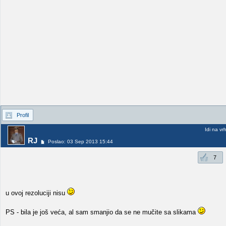
Profil
Idi na vr
RJ
Poslao: 03 Sep 2013 15:44
7
u ovoj rezoluciji nisu
PS - bila je još veća, al sam smanjio da se ne mučite sa slikama