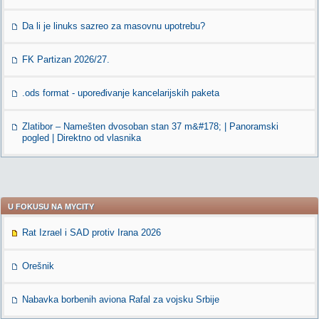
Da li je linuks sazreo za masovnu upotrebu?
FK Partizan 2026/27.
.ods format - upoređivanje kancelarijskih paketa
Zlatibor – Namešten dvosoban stan 37 m&#178; | Panoramski
pogled | Direktno od vlasnika
U FOKUSU NA MYCITY
Rat Izrael i SAD protiv Irana 2026
Orešnik
Nabavka borbenih aviona Rafal za vojsku Srbije