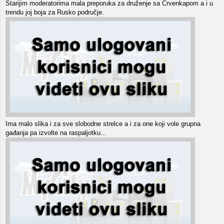
Starijim moderatorima mala preporuka za druženje sa Crvenkapom a i u
trendu joj boja za Rusko područje.
Ima malo slika i za sve slobodne strelce a i za one koji vole grupna
gađanja pa izvolte na raspaljotku...