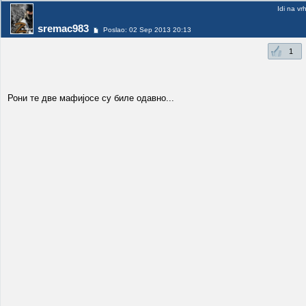
Idi na vr
sremac983
Poslao: 02 Sep 2013 20:13
1
Рони те две мафијосе су биле одавно...