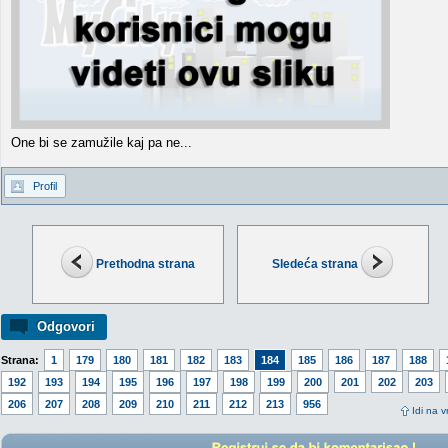
One bi se zamužile kaj pa ne...
Profil
Prethodna strana
Sledeća strana
Odgovori
Strana:
1
179
180
181
182
183
184
185
186
187
188
192
193
194
195
196
197
198
199
200
201
202
203
206
207
208
209
210
211
212
213
956
Idi na v