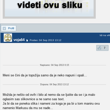
Profil
Idi na vr
voja64
Poslao: 04 Sep 2013 13:12
7
Napisano: 04 Sep 2013 0:15
Meni se čini da je topsžija samo da je neko napuni i opali...
Dopuna: 04 Sep 2013 13:12
Možda je nešto od ovih i bilo al nemo da se ljutite da se i ja malo
oglasim sas slikovnice a ne samo sas text.
Ja bi da se poneka slika i nameni za koga je pa bi u tom maniru ovu
namenio Markusu da mu se nađe...