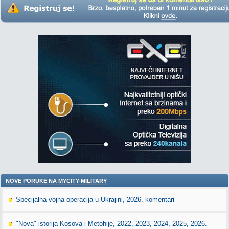
NOVE PORUKE NA MYCITY-MILITARY
Specijalna vojna operacija u Ukrajini, 2026. komentari
"Nova" istorija Kosova i Metohije, 2022, 2023, 2024, 2025, 2026.