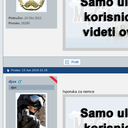
Pridružio:
10 Okt 2012
Poruke:
26280
Profil
Poslao: 13 Jun 2019 21:18
djox
djox
Isporuka za nemce