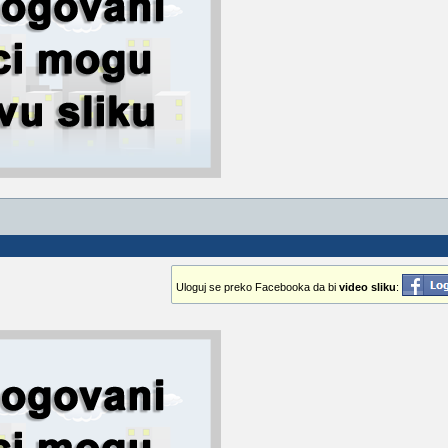
Uloguj se preko Facebooka da bi
video sliku
: