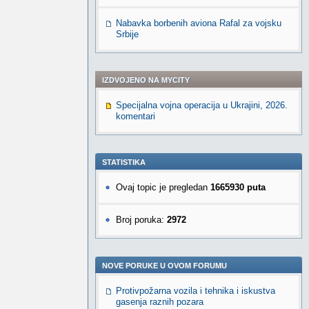
Nabavka borbenih aviona Rafal za vojsku
Srbije
IZDVOJENO NA MYCITY
Specijalna vojna operacija u Ukrajini, 2026.
komentari
STATISTIKA
Ovaj topic je pregledan
1665930 puta
Broj poruka:
2972
NOVE PORUKE U OVOM FORUMU
Protivpožarna vozila i tehnika i iskustva
gasenja raznih pozara