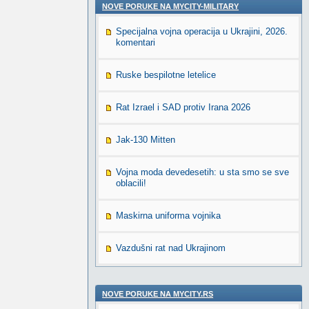
NOVE PORUKE NA MYCITY-MILITARY
Specijalna vojna operacija u Ukrajini, 2026.
komentari
Ruske bespilotne letelice
Rat Izrael i SAD protiv Irana 2026
Jak-130 Mitten
Vojna moda devedesetih: u sta smo se sve
oblacili!
Maskirna uniforma vojnika
Vazdušni rat nad Ukrajinom
NOVE PORUKE NA MYCITY.RS