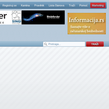
Registruj se
Kantina
Pravilnik
Lista članova
Traži
Pomoć
Marketing