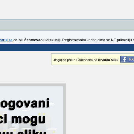
struj se
da bi učestvovao u diskusiji.
Registrovanim korisnicima se NE prikazuju 
Uloguj se preko Facebooka da bi
video sliku
: