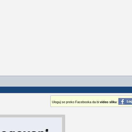
Uloguj se preko Facebooka da bi
video sliku
: