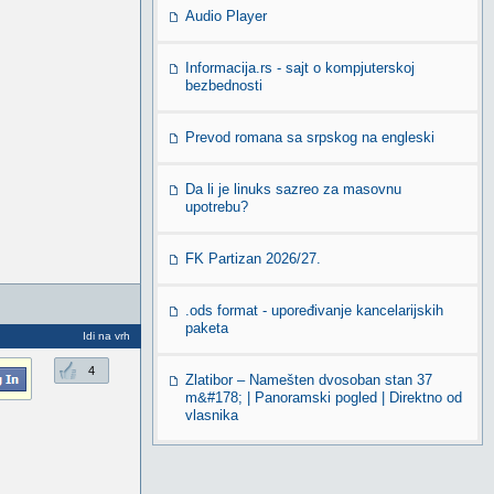
Audio Player
Informacija.rs - sajt o kompjuterskoj
bezbednosti
Prevod romana sa srpskog na engleski
Da li je linuks sazreo za masovnu
upotrebu?
FK Partizan 2026/27.
.ods format - upoređivanje kancelarijskih
paketa
Idi na vrh
4
Zlatibor – Namešten dvosoban stan 37
m&#178; | Panoramski pogled | Direktno od
vlasnika