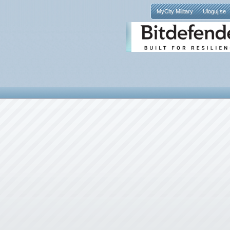
MyCity Military
Uloguj se