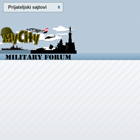
Prijateljski sajtovi