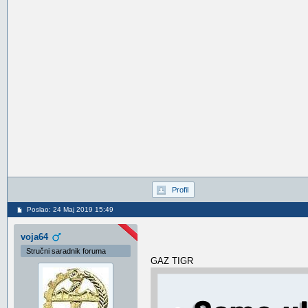
Profil
Poslao: 24 Maj 2019 15:49
voja64
Stručni saradnik foruma
GAZ TIGR