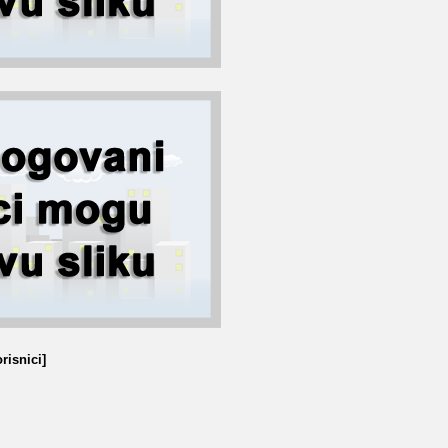
risnici]