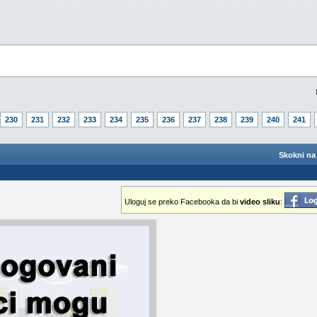
230
231
232
233
234
235
236
237
238
239
240
241
Skokni na 
Uloguj se preko Facebooka da bi
video sliku
: