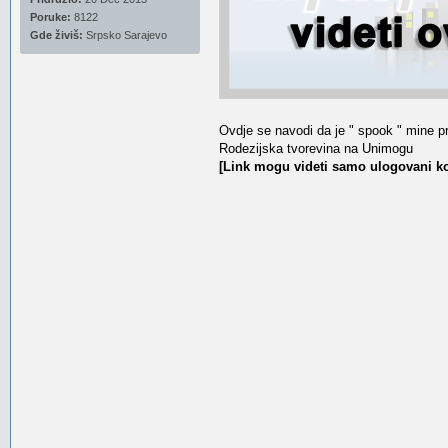
Poruke:
8122
Gde živiš:
Srpsko Sarajevo
Ovdje se navodi da je " spook " mine p
Rodezijska tvorevina na Unimogu
[Link mogu videti samo ulogovani ko