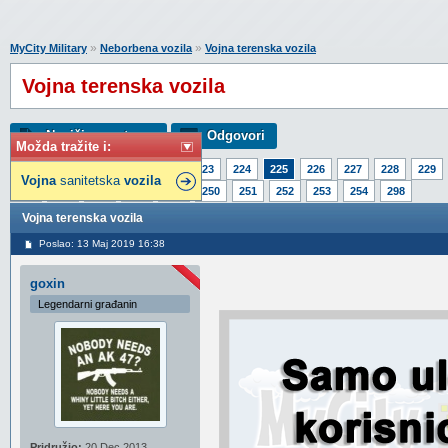
»
»
MyCity Military
Neborbena vozila
Vojna terenska vozila
Vojna terenska vozila
Napiši novu temu
Odgovori
Možda tražite i:
Strana:
1
220
221
222
223
224
225
226
227
228
229
Vojna
sanitetska
vozila
245
246
247
248
249
250
251
252
253
254
298
Vojna terenska vozila
Poslao: 13 Maj 2019 16:38
goxin
Legendarni građanin
Pridružio:
20 Dec 2013