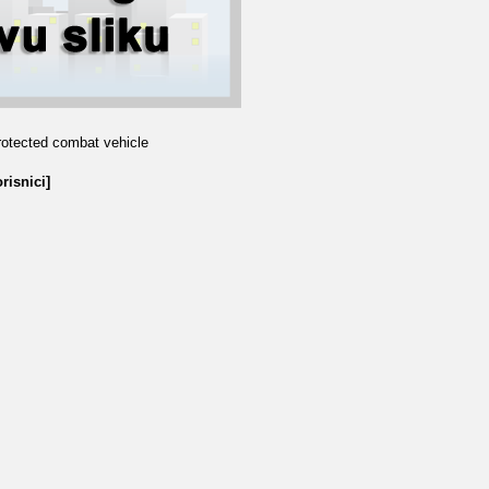
rotected combat vehicle
risnici]