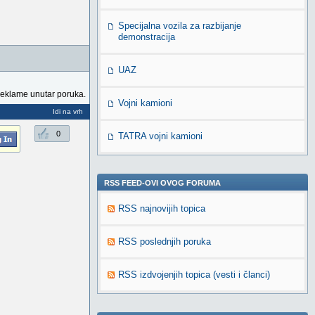
Specijalna vozila za razbijanje
demonstracija
UAZ
reklame unutar poruka.
Vojni kamioni
Idi na vrh
0
TATRA vojni kamioni
RSS FEED-OVI OVOG FORUMA
RSS najnovijih topica
RSS poslednjih poruka
RSS izdvojenjih topica (vesti i članci)