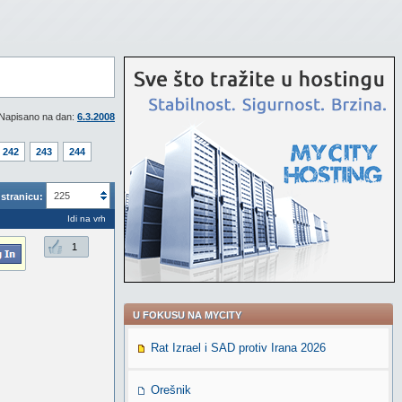
Napisano na dan:
6.3.2008
242
243
244
225
stranicu:
Idi na vrh
1
U FOKUSU NA MYCITY
Rat Izrael i SAD protiv Irana 2026
Orešnik