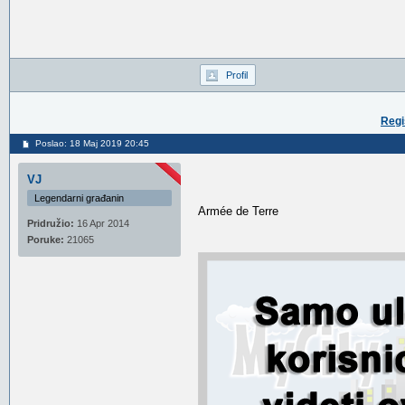
Profil
Regi
Poslao: 18 Maj 2019 20:45
VJ
Legendarni građanin
Armée de Terre
Pridružio:
16 Apr 2014
Poruke:
21065