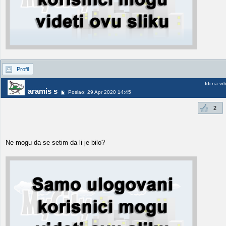
Profil
Idi na vr
aramis s
Poslao: 29 Apr 2020 14:45
2
Ne mogu da se setim da li je bilo?