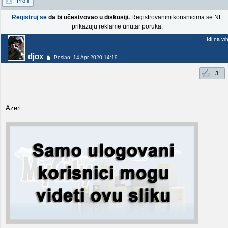
Profil
Registruj se
da bi učestvovao u diskusiji.
Registrovanim korisnicima se NE
prikazuju reklame unutar poruka.
Idi na vr
djox
Poslao: 14 Apr 2020 14:19
3
Azeri