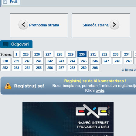
Profil
Prethodna strana
Sledeća strana
Odgovori
Strana:
1
225
226
227
228
229
230
231
232
233
234
238
239
240
241
242
243
244
245
246
247
248
249
252
253
254
255
256
257
258
259
298
Idi na v