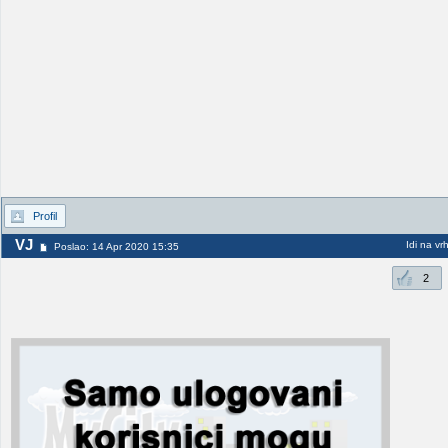
Profil
VJ
Idi na vr
Poslao: 14 Apr 2020 15:35
2