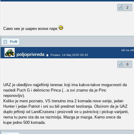
2
Само нек је шарен возни парк
Profil
Idi na vr
poljoprivreda
Poslao: 14 Maj 2020 00:32
0
UAZ je ubedljivo najjeftiniji terenac koji ima kakve-takve mogucnosti da
nasledi Puch G i delimicno Pinca (...a svi znamo da je Pinc
neponovljiv).
Koliko je meni poznato, VS trenutno ima 2 komada nove serije, jedan
Hunter i jedan Patriot i oni su bili predmet testiranja. Obzirom da je UAZ
duplo jeftiniji od LandCruisera i proizvodi se u putnickoj i pickup varijanti,
nema tu puno sta da se razmislja. Mazga je mazga. Kamo srece da
kupe jedno 500 komada.