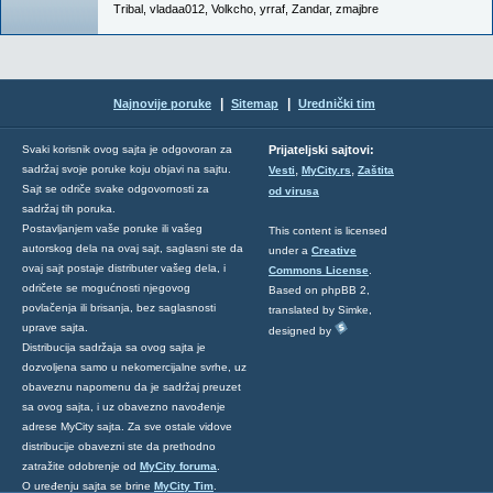
Tribal
,
vladaa012
,
Volkcho
,
yrraf
,
Zandar
,
zmajbre
|
|
Najnovije poruke
Sitemap
Urednički tim
Svaki korisnik ovog sajta je odgovoran za
Prijateljski sajtovi:
,
,
sadržaj svoje poruke koju objavi na sajtu.
Vesti
MyCity.rs
Zaštita
Sajt se odriče svake odgovornosti za
od virusa
sadržaj tih poruka.
Postavljanjem vaše poruke ili vašeg
This content is licensed
autorskog dela na ovaj sajt, saglasni ste da
under a
Creative
ovaj sajt postaje distributer vašeg dela, i
Commons License
.
odričete se mogućnosti njegovog
Based on phpBB 2,
povlačenja ili brisanja, bez saglasnosti
translated by Simke,
uprave sajta.
designed by
Distribucija sadržaja sa ovog sajta je
dozvoljena samo u nekomercijalne svrhe, uz
obaveznu napomenu da je sadržaj preuzet
sa ovog sajta, i uz obavezno navođenje
adrese MyCity sajta. Za sve ostale vidove
distribucije obavezni ste da prethodno
zatražite odobrenje od
MyCity foruma
.
O uređenju sajta se brine
MyCity Tim
.