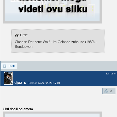
Citat:
Classix: Der neue Wolf - Im Gelände zuhause (1980) -
Bundeswehr
Profil
Idi na vr
djox
Poslao: 14 Apr 2020 17:04
0
Ukri dobili od amera