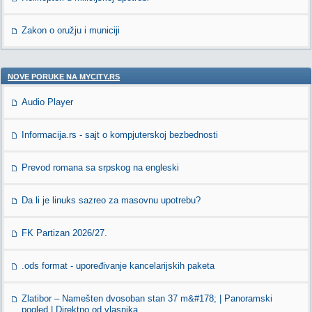
Zakon o oružju i municiji
NOVE PORUKE NA MYCITY.RS
Audio Player
Informacija.rs - sajt o kompjuterskoj bezbednosti
Prevod romana sa srpskog na engleski
Da li je linuks sazreo za masovnu upotrebu?
FK Partizan 2026/27.
.ods format - upoređivanje kancelarijskih paketa
Zlatibor – Namešten dvosoban stan 37 m&#178; | Panoramski
pogled | Direktno od vlasnika