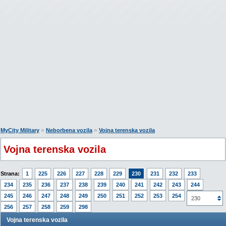
»
»
MyCity Military
Neborbena vozila
Vojna terenska vozila
Vojna terenska vozila
Strana:
1
225
226
227
228
229
230
231
232
233
234
235
236
237
238
239
240
241
242
243
244
245
246
247
248
249
250
251
252
253
254
255
230
256
257
258
259
298
Vojna terenska vozila