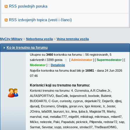
RSS poslednjih poruka
RSS izdvojenjih topica (vesti i članci)
»
»
MyCity Military
Neborbena vozila
Vojna terenska vozila
Ko je trenutno na forumu
Ukupno su
3460
korisnika na forumu :: 56 registrovanih, 5
sakrivenih i 3399 gosta :: [
Administrator
] [
Supermoderator
] [
Moderator
] ::
Detaljnije
Najviše korisnika na forumu ikad bilo je
16981
- dana 24 Jun 2026
07:46
Korisnici koji su trenutno na forumu:
Korisnici trenutno na forumu:
4. Ozrenska
,
A.R.Chafee.Jr.
,
ALFASPORTIVO
,
BasCelik
,
bojanstros9
,
boxbole
,
Bubimir
,
BUDDAR70
,
C-Gun
,
curiosity
,
cyprus
,
dejanlule72
,
DejanSt
,
djboj
,
djuradj
,
Ercomero
,
Gheljda
,
goran.vvv
,
Igor Antonic
,
Ir
,
Jester
,
JOntra
,
lafa008
,
laurusri
,
lcc
,
lima
,
ljuba.b
,
Magistar78
,
Marky
,
marshal
,
mat
,
metallac777
,
mige84
,
mikidragi
,
mikrimaus
,
milan47
,
Mićko
,
nelezele
,
Paki
,
Papadubi
,
picknick
,
Pilipenda
,
redstar72
,
sap
,
Sarmat
,
Sevetar
,
sspp
,
stokssone
,
strelac07
,
TheBeastOfMG
,