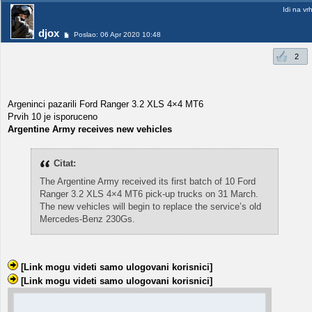
Idi na vr
djox
Poslao: 06 Apr 2020 10:48
2
Argeninci pazarili Ford Ranger 3.2 XLS 4×4 MT6
Prvih 10 je isporuceno
Argentine Army receives new vehicles
Citat:
The Argentine Army received its first batch of 10 Ford
Ranger 3.2 XLS 4×4 MT6 pick-up trucks on 31 March.
The new vehicles will begin to replace the service’s old
Mercedes-Benz 230Gs.
[Link mogu videti samo ulogovani korisnici]
[Link mogu videti samo ulogovani korisnici]