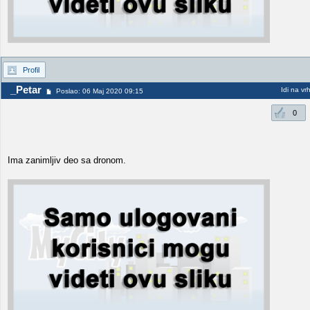
Profil
_Petar
Idi na vr
Poslao: 06 Maj 2020 09:15
0
Ima zanimljiv deo sa dronom.