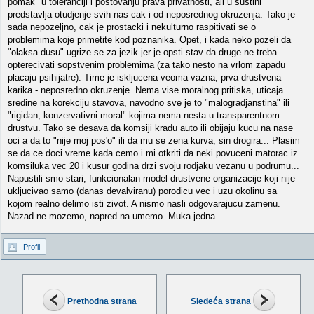
pomak" u toleranciji i postovanju prava privatnosti, ali u sustini
predstavlja otudjenje svih nas cak i od neposrednog okruzenja. Tako je
sada nepozeljno, cak je prostacki i nekulturno raspitivati se o
problemima koje primetite kod poznanika. Opet, i kada neko pozeli da
"olaksa dusu" ugrize se za jezik jer je opsti stav da druge ne treba
opterecivati sopstvenim problemima (za tako nesto na vrlom zapadu
placaju psihijatre). Time je iskljucena veoma vazna, prva drustvena
karika - neposredno okruzenje. Nema vise moralnog pritiska, uticaja
sredine na korekciju stavova, navodno sve je to "malogradjanstina" ili
"rigidan, konzervativni moral" kojima nema nesta u transparentnom
drustvu. Tako se desava da komsiji kradu auto ili obijaju kucu na nase
oci a da to "nije moj pos'o" ili da mu se zena kurva, sin drogira... Plasim
se da ce doci vreme kada cemo i mi otkriti da neki povuceni matorac iz
komsiluka vec 20 i kusur godina drzi svoju rodjaku vezanu u podrumu...
Napustili smo stari, funkcionalan model drustvene organizacije koji nije
ukljucivao samo (danas devalviranu) porodicu vec i uzu okolinu sa
kojom realno delimo isti zivot. A nismo nasli odgovarajucu zamenu.
Nazad ne mozemo, napred na umemo. Muka jedna
Profil
Prethodna strana
Sledeća strana