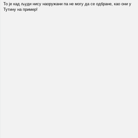
То је кад људи нису наоружани па не могу да се одбране, као они у
Тутину на пример!