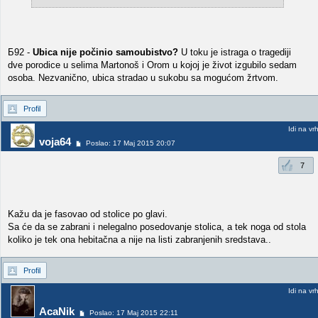
Б92 -
Ubica nije počinio samoubistvo?
U toku je istraga o tragediji
dve porodice u selima Martonoš i Orom u kojoj je život izgubilo sedam
osoba. Nezvanično, ubica stradao u sukobu sa mogućom žrtvom.
Profil
Idi na vr
voja64
Poslao: 17 Maj 2015 20:07
7
Kažu da je fasovao od stolice po glavi.
Sa će da se zabrani i nelegalno posedovanje stolica, a tek noga od stola
koliko je tek ona hebitačna a nije na listi zabranjenih sredstava..
Profil
Idi na vr
AcaNik
Poslao: 17 Maj 2015 22:11