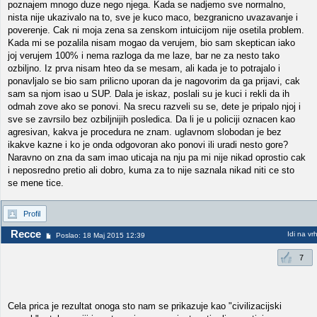
poznajem mnogo duze nego njega. Kada se nadjemo sve normalno,
nista nije ukazivalo na to, sve je kuco maco, bezgranicno uvazavanje i
poverenje. Cak ni moja zena sa zenskom intuicijom nije osetila problem.
Kada mi se pozalila nisam mogao da verujem, bio sam skeptican iako
joj verujem 100% i nema razloga da me laze, bar ne za nesto tako
ozbiljno. Iz prva nisam hteo da se mesam, ali kada je to potrajalo i
ponavljalo se bio sam prilicno uporan da je nagovorim da ga prijavi, cak
sam sa njom isao u SUP. Dala je iskaz, poslali su je kuci i rekli da ih
odmah zove ako se ponovi. Na srecu razveli su se, dete je pripalo njoj i
sve se zavrsilo bez ozbiljnijih posledica. Da li je u policiji oznacen kao
agresivan, kakva je procedura ne znam. uglavnom slobodan je bez
ikakve kazne i ko je onda odgovoran ako ponovi ili uradi nesto gore?
Naravno on zna da sam imao uticaja na nju pa mi nije nikad oprostio cak
i neposredno pretio ali dobro, kuma za to nije saznala nikad niti ce sto
se mene tice.
Profil
Recce
Idi na vr
Poslao: 18 Maj 2015 12:39
7
Cela prica je rezultat onoga sto nam se prikazuje kao "civilizacijski