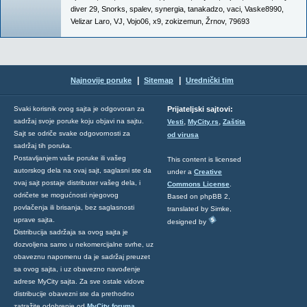
diver 29
,
Snorks
,
spalev
,
synergia
,
tanakadzo
,
vaci
,
Vaske8990
,
Velizar Laro
,
VJ
,
Vojo06
,
x9
,
zokizemun
,
Žrnov
,
79693
|
|
Najnovije poruke
Sitemap
Urednički tim
Svaki korisnik ovog sajta je odgovoran za
Prijateljski sajtovi:
,
,
sadržaj svoje poruke koju objavi na sajtu.
Vesti
MyCity.rs
Zaštita
Sajt se odriče svake odgovornosti za
od virusa
sadržaj tih poruka.
Postavljanjem vaše poruke ili vašeg
This content is licensed
autorskog dela na ovaj sajt, saglasni ste da
under a
Creative
ovaj sajt postaje distributer vašeg dela, i
Commons License
.
odričete se mogućnosti njegovog
Based on phpBB 2,
povlačenja ili brisanja, bez saglasnosti
translated by Simke,
uprave sajta.
designed by
Distribucija sadržaja sa ovog sajta je
dozvoljena samo u nekomercijalne svrhe, uz
obaveznu napomenu da je sadržaj preuzet
sa ovog sajta, i uz obavezno navođenje
adrese MyCity sajta. Za sve ostale vidove
distribucije obavezni ste da prethodno
zatražite odobrenje od
MyCity foruma
.