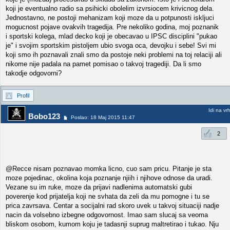
koji je eventualno radio sa psihicki obolelim izvrsiocem krivicnog dela.
Jednostavno, ne postoji mehanizam koji moze da u potpunosti iskljuci
mogucnost pojave ovakvih tragedija. Pre nekoliko godina, moj poznanik
i sportski kolega, mlad decko koji je obecavao u IPSC disciplini "pukao
je" i svojim sportskim pistoljem ubio svoga oca, devojku i sebe! Svi mi
koji smo ih poznavali znali smo da postoje neki problemi na toj relaciji ali
nikome nije padala na pamet pomisao o takvoj tragediji. Da li smo
takodje odgovorni?
Profil
Idi na vr
Bobo123
Poslao: 18 Maj 2015 11:47
2
@Recce nisam poznavao momka licno, cuo sam pricu. Pitanje je sta
moze pojedinac, okolina koja poznanje njiih i njihove odnose da uradi.
Vezane su im ruke, moze da prijavi nadlenima automatski gubi
poverenje kod prijatelja koji ne svhata da zeli da mu pomogne i tu se
prica zavrsava. Centar a socijalni rad skoro uvek u takvoj situaciji nadje
nacin da volsebno izbegne odgovornost. Imao sam slucaj sa veoma
bliskom osobom, kumom koju je tadasnji suprug maltretirao i tukao. Nju