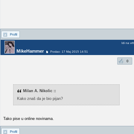
Profil
Idi na vr
MikeHammer
Poslao: 17 Maj 2015 14:51
0
Milan A. Nikolic ::
Kako znaš da je bio pijan?
Tako pise u online novinama.
Profil