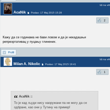
Idi na vr
AcaNik
Poslao: 17 Maj 2015 15:28
2
Кажу да се годинама не бави ловом и да је некадашњи
репрезртативац у пуцању глинених.
Profil
Idi na vr
Milan A. Nikolic
Poslao: 17 Maj 2015 19:41
1
AcaNik ::
То је кад људи нису наоружани па не могу да се
одбране, као они у Тутину на пример!