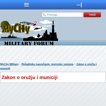
»
»
MyCity Military
Pešadijsko naoružanje, municija i oprema
Zakon o oružju i
municiji
Zakon o oružju i municiji