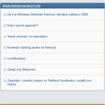
NOVE PORUKE NA MYCITY.RS
Da li je Windows Defender Antivirus dovoljna zaštita u 2026.
Kako nauciti japanski?
Veseli novinari i ini prevodioci
Kvarenje srpskog jezika na televiziji
scorelineQuiz
Zanati koji (Ne)umiru
Zanimljivi i smešni statusi sa Twittera,Facebooka i ostalih soc.
mreža