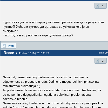
4
Курир каже да га је полиција ухапсила пре тога али да га је тужилац
пустио?! Хоће ли тужиоц да одговара за убиства која је он
омогућио?
Како то да њему полиција није одузела оружје?
Profil
Recce
Idi na vr
Poslao: 18 Maj 2015 11:27
2
Nazalost, nema pravnog mehanizma da se tuzilac pozove na
odgovornost za propuste u radu. Jedino je moguc politicki pritisak na
Ministarstvo pravosudja :-(
To je doprinelo da se korupcija u susdstvu koncentrise u tuzilastvu, da
se ne pominje dugogodisnja negativna selekica i problematicna
zakonska resenja...
Nevezano za ovo, tuzilac nije i ne moze biti odgovoran za postupke lica
koje je (mozda) procesuirao u skladu sa zakonom. Isto je i sa lekarom