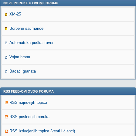
NOVE PORUKE U OVOM FORUMU
XM-25
Borbene sačmarice
Automatska puška Tavor
Vojna hrana
Bacači granata
RSS FEED-OVI OVOG FORUMA
RSS najnovijih topica
RSS poslednjih poruka
RSS izdvojenjih topica (vesti i članci)