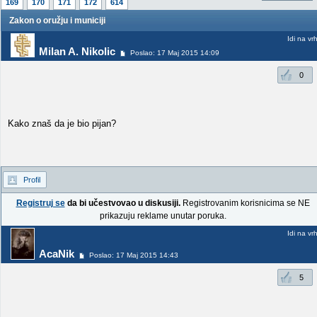
169
170
171
172
614
Zakon o oružju i municiji
Idi na vr
Milan A. Nikolic
Poslao: 17 Maj 2015 14:09
0
Kako znaš da je bio pijan?
Profil
Registruj se
da bi učestvovao u diskusiji.
Registrovanim korisnicima se NE
prikazuju reklame unutar poruka.
Idi na vr
AcaNik
Poslao: 17 Maj 2015 14:43
5