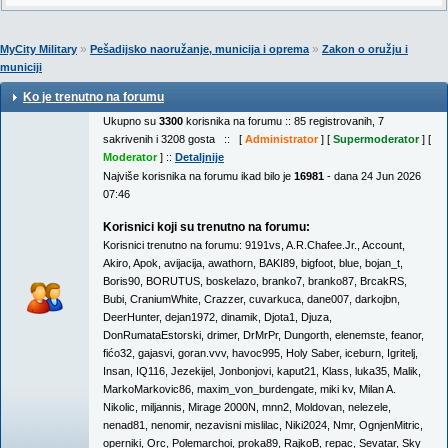
»
»
MyCity Military
Pešadijsko naoružanje, municija i oprema
Zakon o oružju i
municiji
Ko je trenutno na forumu
Ukupno su
3300
korisnika na forumu :: 85 registrovanih, 7
sakrivenih i 3208 gosta :: [
Administrator
] [
Supermoderator
] [
Moderator
] ::
Detaljnije
Najviše korisnika na forumu ikad bilo je
16981
- dana 24 Jun 2026
07:46
Korisnici koji su trenutno na forumu:
Korisnici trenutno na forumu:
9191vs
,
A.R.Chafee.Jr.
,
Account
,
Akiro
,
Apok
,
avijacija
,
awathorn
,
BAKI89
,
bigfoot
,
blue
,
bojan_t
,
Boris90
,
BORUTUS
,
boskelazo
,
branko7
,
branko87
,
BrcakRS
,
Bubi
,
CraniumWhite
,
Crazzer
,
cuvarkuca
,
dane007
,
darkojbn
,
DeerHunter
,
dejan1972
,
dinamik
,
Djota1
,
Djuza
,
DonRumataEstorski
,
drimer
,
DrMrPr
,
Dungorth
,
elenemste
,
feanor
,
fićo32
,
gajasvi
,
goran.vvv
,
havoc995
,
Holy Saber
,
iceburn
,
Igritelj
,
Insan
,
IQ116
,
Jezekijel
,
Jonbonjovi
,
kaput21
,
Klass
,
luka35
,
Malik
,
MarkoMarkovic86
,
maxim_von_burdengate
,
miki kv
,
Milan A.
Nikolic
,
miljannis
,
Mirage 2000N
,
mnn2
,
Moldovan
,
nelezele
,
nenad81
,
nenomir
,
nezavisni mislilac
,
Niki2024
,
Nmr
,
OgnjenMitric
,
operniki
,
Orc
,
Polemarchoi
,
proka89
,
RajkoB
,
repac
,
Sevatar
,
Sky