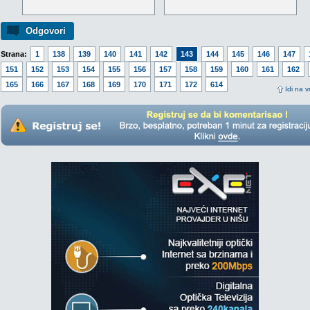
Odgovori
Strana:
1
138
139
140
141
142
143
144
145
146
147
151
152
153
154
155
156
157
158
159
160
161
162
165
166
167
168
169
170
171
172
614
Idi na v