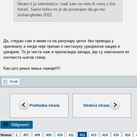
Nisam ti ja sekretarica i nađi sam na netu ili veruj u šta
hoćeš. Samo teško mi je da poverujem da ga nisi
slušao-gledao 2022.
Да, гледао сам и имам га на рачунару целог без превода у
оригиналу и нигде није причао о нестануку уркајинске нације и
уркајине. То је чиста лаж и пропаганда запада, јер су извлачили из
контекста његов говор.
Као што рекох мање лажије!!!!
Profil
Prethodna strana
Sledeća strana
Odgovori
Strana:
1
407
408
409
410
411
412
413
414
415
416