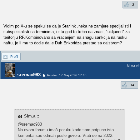
3
Vidim po X-u se spekulise da je Starlink ,neka ne zamjere specijalisti i
subspecijalisti na terminima, i sta god to treba da znaci, "ukljucen" za
teritoriju RF.Kombinovano sa vracanjem na snagu sankcija na rusku
naftu, je li mu to dodje da je Duh Enkoridza prestao sa dejstvom?
Profil
Idi na vr
sremac983
Poslao: 17 Maj 2026 17:48
14
Sim.a ::
@sremac983
Na ovom forumu imaš poruku kada sam potpuno isto
komentarisao odmah posle govora. Vrati se na 2022.