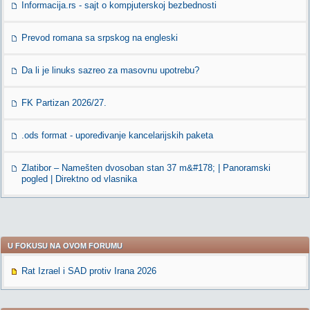
Informacija.rs - sajt o kompjuterskoj bezbednosti
Prevod romana sa srpskog na engleski
Da li je linuks sazreo za masovnu upotrebu?
FK Partizan 2026/27.
.ods format - upoređivanje kancelarijskih paketa
Zlatibor – Namešten dvosoban stan 37 m&#178; | Panoramski
pogled | Direktno od vlasnika
U FOKUSU NA OVOM FORUMU
Rat Izrael i SAD protiv Irana 2026