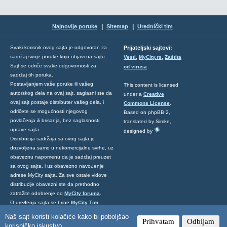
|
|
Najnovije poruke
Sitemap
Urednički tim
Svaki korisnik ovog sajta je odgovoran za
Prijateljski sajtovi:
,
,
sadržaj svoje poruke koju objavi na sajtu.
Vesti
MyCity.rs
Zaštita
Sajt se odriče svake odgovornosti za
od virusa
sadržaj tih poruka.
Postavljanjem vaše poruke ili vašeg
This content is licensed
autorskog dela na ovaj sajt, saglasni ste da
under a
Creative
ovaj sajt postaje distributer vašeg dela, i
Commons License
.
odričete se mogućnosti njegovog
Based on phpBB 2,
povlačenja ili brisanja, bez saglasnosti
translated by Simke,
uprave sajta.
designed by
Distribucija sadržaja sa ovog sajta je
dozvoljena samo u nekomercijalne svrhe, uz
obaveznu napomenu da je sadržaj preuzet
sa ovog sajta, i uz obavezno navođenje
adrese MyCity sajta. Za sve ostale vidove
distribucije obavezni ste da prethodno
zatražite odobrenje od
MyCity foruma
.
O uređenju sajta se brine
MyCity Tim
.
Ukoliko želite da nas kontaktirate kliknite
Naš sajt koristi kolačiće kako bi poboljšao
Prihvatam
Odbijam
ovde
.
korisničko iskustvo