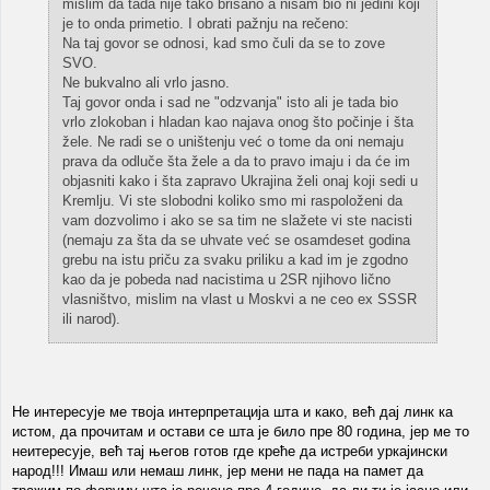
mislim da tada nije tako brisano a nisam bio ni jedini koji
je to onda primetio. I obrati pažnju na rečeno:
Na taj govor se odnosi, kad smo čuli da se to zove
SVO.
Ne bukvalno ali vrlo jasno.
Taj govor onda i sad ne "odzvanja" isto ali je tada bio
vrlo zlokoban i hladan kao najava onog što počinje i šta
žele. Ne radi se o uništenju već o tome da oni nemaju
prava da odluče šta žele a da to pravo imaju i da će im
objasniti kako i šta zapravo Ukrajina želi onaj koji sedi u
Kremlju. Vi ste slobodni koliko smo mi raspoloženi da
vam dozvolimo i ako se sa tim ne slažete vi ste nacisti
(nemaju za šta da se uhvate već se osamdeset godina
grebu na istu priču za svaku priliku a kad im je zgodno
kao da je pobeda nad nacistima u 2SR njihovo lično
vlasništvo, mislim na vlast u Moskvi a ne ceo ex SSSR
ili narod).
Не интересује ме твоја интерпретација шта и како, већ дај линк ка
истом, да прочитам и остави се шта је било пре 80 година, јер ме то
неитересује, већ тај његов готов где креће да истреби уркајински
народ!!! Имаш или немаш линк, јер мени не пада на памет да