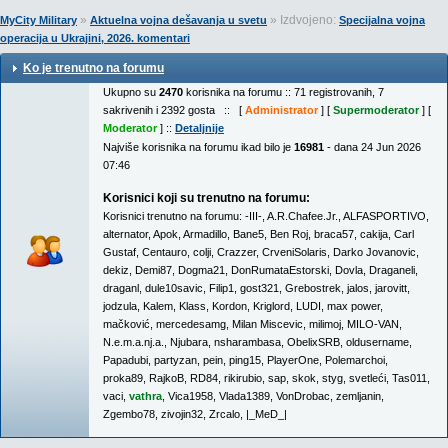
»
» Izdvojeno:
MyCity Military
Aktuelna vojna dešavanja u svetu
Specijalna vojna
operacija u Ukrajini, 2026. komentari
Ko je trenutno na forumu
Ukupno su
2470
korisnika na forumu :: 71 registrovanih, 7
sakrivenih i 2392 gosta :: [
Administrator
] [
Supermoderator
] [
Moderator
] ::
Detaljnije
Najviše korisnika na forumu ikad bilo je
16981
- dana 24 Jun 2026
07:46
Korisnici koji su trenutno na forumu:
Korisnici trenutno na forumu:
-III-
,
A.R.Chafee.Jr.
,
ALFASPORTIVO
,
alternator
,
Apok
,
Armadillo
,
Bane5
,
Ben Roj
,
braca57
,
cakija
,
Carl
Gustaf
,
Centauro
,
colji
,
Crazzer
,
CrveniSolaris
,
Darko Jovanovic
,
dekiz
,
Demi87
,
Dogma21
,
DonRumataEstorski
,
Dovla
,
Draganeli
,
draganl
,
dule10savic
,
Filip1
,
gost321
,
Grebostrek
,
jalos
,
jarovitt
,
jodzula
,
Kalem
,
Klass
,
Kordon
,
Kriglord
,
LUDI
,
max power
,
mačković
,
mercedesamg
,
Milan Miscevic
,
milimoj
,
MILO-VAN
,
N.e.m.a.nj.a.
,
Njubara
,
nsharambasa
,
ObelixSRB
,
oldusername
,
Papadubi
,
partyzan
,
pein
,
ping15
,
PlayerOne
,
Polemarchoi
,
proka89
,
RajkoB
,
RD84
,
rikirubio
,
sap
,
skok
,
styg
,
svetleći
,
Tas011
,
vaci
,
vathra
,
Vica1958
,
Vlada1389
,
VonDrobac
,
zemljanin
,
Zgembo78
,
zivojin32
,
Zrcalo
,
|_MeD_|