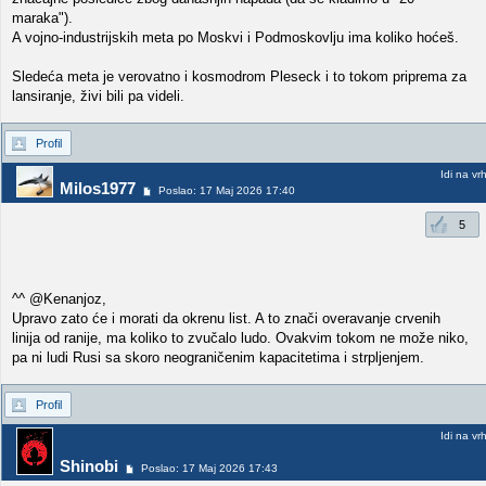
maraka").
A vojno-industrijskih meta po Moskvi i Podmoskovlju ima koliko hoćeš.
Sledeća meta je verovatno i kosmodrom Pleseck i to tokom priprema za
lansiranje, živi bili pa videli.
Profil
Idi na vr
Milos1977
Poslao: 17 Maj 2026 17:40
5
^^ @Kenanjoz,
Upravo zato će i morati da okrenu list. A to znači overavanje crvenih
linija od ranije, ma koliko to zvučalo ludo. Ovakvim tokom ne može niko,
pa ni ludi Rusi sa skoro neograničenim kapacitetima i strpljenjem.
Profil
Idi na vr
Shinobi
Poslao: 17 Maj 2026 17:43