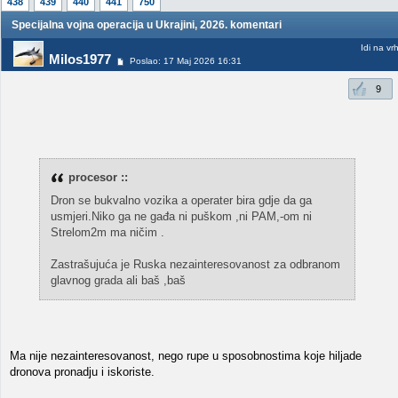
438
439
440
441
750
Specijalna vojna operacija u Ukrajini, 2026. komentari
Idi na vr
Milos1977
Poslao: 17 Maj 2026 16:31
9
procesor ::
Dron se bukvalno vozika a operater bira gdje da ga
usmjeri.Niko ga ne gađa ni puškom ,ni PAM,-om ni
Strelom2m ma ničim .
Zastrašujuća je Ruska nezainteresovanost za odbranom
glavnog grada ali baš ,baš
Ma nije nezainteresovanost, nego rupe u sposobnostima koje hiljade
dronova pronadju i iskoriste.