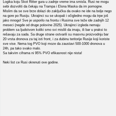
Logika koju Skot Ritter gura u zadnje vreme ima smisla. Rusi ne mogu
sebi dozvoliti da čekaju na Trampa i Elona Maska da im pomogne.
Mislim da se sve brze dolazi do zaključka da ovako ne ide na bolje nego
na gore po Rusiju. Ukrajinci su se ukopali i očigledno mogu da trpe još
jako mnogo! Sve je usporilo na frontu i Rusima sve teže ide zadnjih 12
meseci (negde od druge polovine 2025). Ukrajinci izgleda nemaju
problem sa ljudstvom koliki smo svi mislili da imaju, ili bar u praksi to
rešavaju za sada. Sa druge strane ostvarili su masvnu proizvodnju bar
20 vrsta dronova za taj isti front, i za dubinu teritorije Rusije koji koriste
sve vise. Nema tog PVO koji moze da zaustavi 500-1000 dronova u
24h, pa tako svako malo.
Sa takvim ciframa ni 95% PVO efikasnost nije nista!
Neki list ce Rusi okrenuti ove godine.