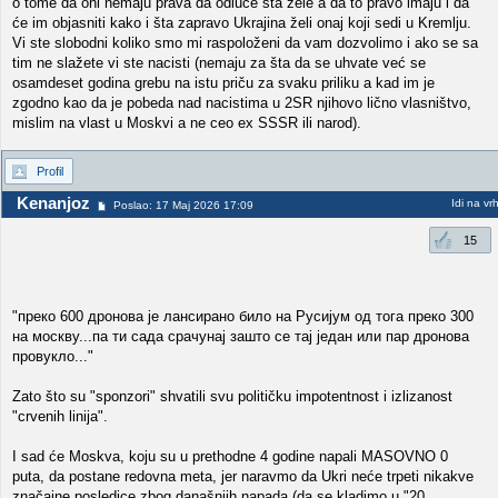
o tome da oni nemaju prava da odluče šta žele a da to pravo imaju i da
će im objasniti kako i šta zapravo Ukrajina želi onaj koji sedi u Kremlju.
Vi ste slobodni koliko smo mi raspoloženi da vam dozvolimo i ako se sa
tim ne slažete vi ste nacisti (nemaju za šta da se uhvate već se
osamdeset godina grebu na istu priču za svaku priliku a kad im je
zgodno kao da je pobeda nad nacistima u 2SR njihovo lično vlasništvo,
mislim na vlast u Moskvi a ne ceo ex SSSR ili narod).
Profil
Kenanjoz
Idi na vr
Poslao: 17 Maj 2026 17:09
15
"преко 600 дронова је лансирано било на Русијум од тога преко 300
на москву...па ти сада срачунај зашто се тај један или пар дронова
провукло..."
Zato što su "sponzori" shvatili svu političku impotentnost i izlizanost
"crvenih linija".
I sad će Moskva, koju su u prethodne 4 godine napali MASOVNO 0
puta, da postane redovna meta, jer naravmo da Ukri neće trpeti nikakve
značajne posledice zbog današnjih napada (da se kladimo u "20