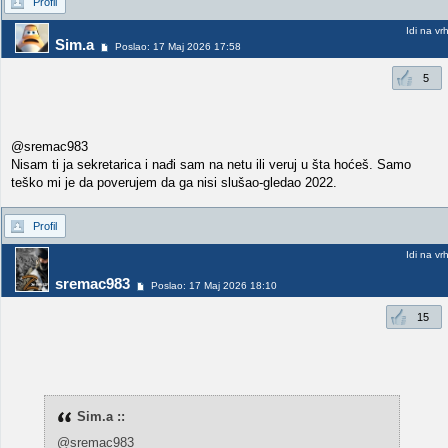
Profil
Idi na vr
Sim.a
Poslao: 17 Maj 2026 17:58
5
@sremac983
Nisam ti ja sekretarica i nađi sam na netu ili veruj u šta hoćeš. Samo
teško mi je da poverujem da ga nisi slušao-gledao 2022.
Profil
Idi na vr
sremac983
Poslao: 17 Maj 2026 18:10
15
Sim.a ::
@sremac983