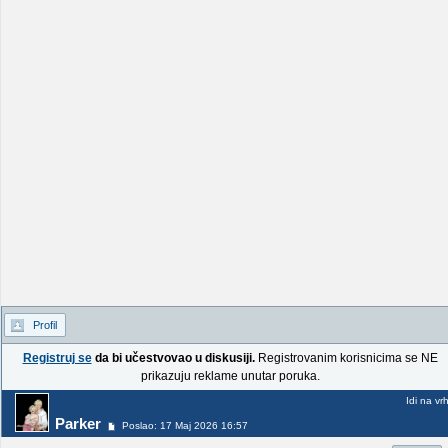
Profil
Registruj se
da bi učestvovao u diskusiji.
Registrovanim korisnicima se NE
prikazuju reklame unutar poruka.
Idi na vr
Parker
Poslao: 17 Maj 2026 16:57