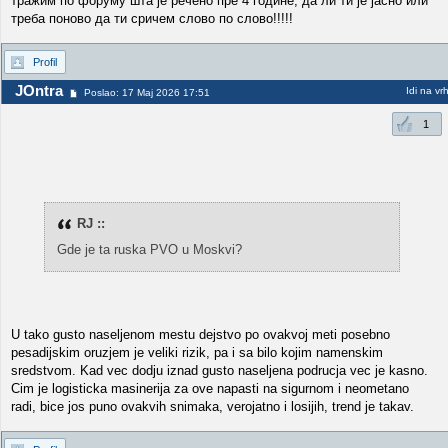
тражим по форуму шта је речено пре 4 године, да ли ти је јасно или
треба поново да ти сричем слово по слово!!!!!
Profil
JOntra
Idi na vr
Poslao: 17 Maj 2026 17:51
1
RJ ::
Gde je ta ruska PVO u Moskvi?
U tako gusto naseljenom mestu dejstvo po ovakvoj meti posebno
pesadijskim oruzjem je veliki rizik, pa i sa bilo kojim namenskim
sredstvom. Kad vec dodju iznad gusto naseljena podrucja vec je kasno.
Cim je logisticka masinerija za ove napasti na sigurnom i neometano
radi, bice jos puno ovakvih snimaka, verojatno i losijih, trend je takav.