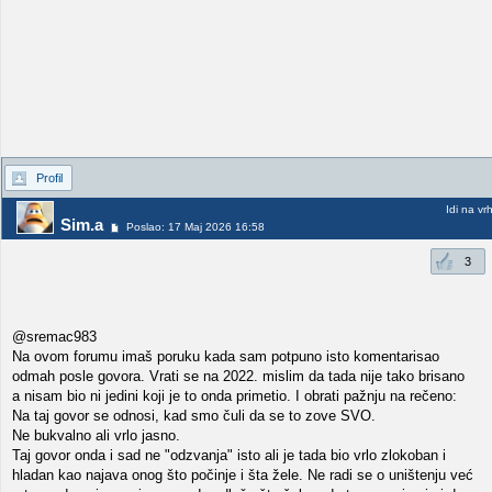
Profil
Idi na vr
Sim.a
Poslao: 17 Maj 2026 16:58
3
@sremac983
Na ovom forumu imaš poruku kada sam potpuno isto komentarisao
odmah posle govora. Vrati se na 2022. mislim da tada nije tako brisano
a nisam bio ni jedini koji je to onda primetio. I obrati pažnju na rečeno:
Na taj govor se odnosi, kad smo čuli da se to zove SVO.
Ne bukvalno ali vrlo jasno.
Taj govor onda i sad ne "odzvanja" isto ali je tada bio vrlo zlokoban i
hladan kao najava onog što počinje i šta žele. Ne radi se o uništenju već