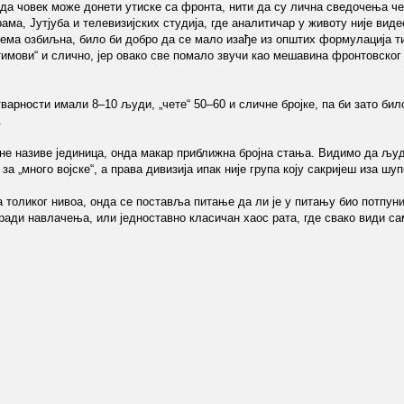
 да човек може донети утиске са фронта, нити да су лична сведочења ч
ама, Јутјуба и телевизијских студија, где аналитичар у животу није вид
тема озбиљна, било би добро да се мало изађе из општих формулација ти
аз тимови“ и слично, јер овако све помало звучи као мешавина фронтовског
тварности имали 8–10 људи, „чете“ 50–60 и сличне бројке, па би зато би
.
тне називе јединица, онда макар приближна бројна стања. Видимо да љу
за „много војске“, а права дивизија ипак није група коју сакријеш иза шу
ја толиког нивоа, онда се поставља питање да ли је у питању био потпун
ади навлачења, или једноставно класичан хаос рата, где свако види сам