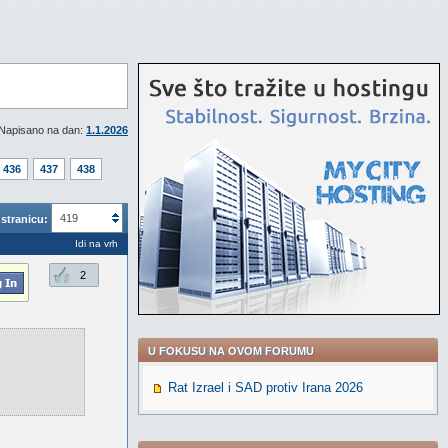
Napisano na dan:
1.1.2026
436
437
438
419
stranicu:
Idi na vrh
2
U FOKUSU NA OVOM FORUMU
Rat Izrael i SAD protiv Irana 2026