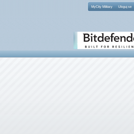
MyCity Military
Uloguj se