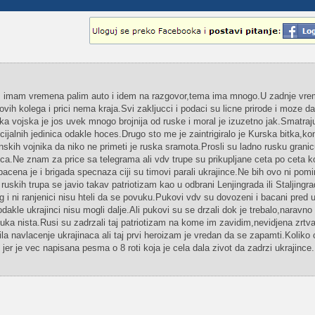
i cim imam vremena palim auto i idem na razgovor,tema ima mnogo.U zadnje vr
ih kolega i prici nema kraja.Svi zakljucci i podaci su licne prirode i moze da 
a vojska je jos uvek mnogo brojnija od ruske i moral je izuzetno jak.Smatraj
ijalnih jedinica odakle hoces.Drugo sto me je zaintrigiralo je Kurska bitka,ko
ajinskih vojnika da niko ne primeti je ruska sramota.Prosli su ladno rusku granic
inica.Ne znam za price sa telegrama ali vdv trupe su prikupljane ceta po ceta k
bacena je i brigada specnaza ciji su timovi parali ukrajince.Ne bih ovo ni pomin
ruskih trupa se javio takav patriotizam kao u odbrani Lenjingrada ili Staljingr
 i ni ranjenici nisu hteli da se povuku.Pukovi vdv su dovozeni i bacani pred u
odakle ukrajinci nisu mogli dalje.Ali pukovi su se drzali dok je trebalo,naravno 
a puka nista.Rusi su zadrzali taj patriotizam na kome im zavidim,nevidjena zrtv
ila navlacenje ukrajinaca ali taj prvi heroizam je vredan da se zapamti.Koliko 
er je vec napisana pesma o 8 roti koja je cela dala zivot da zadrzi ukrajinc