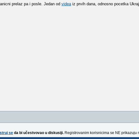
anicni prelaz pa i posle. Jedan od
videa
iz prvih dana, odnosno pocetka Ukraj
struj se
da bi učestvovao u diskusiji.
Registrovanim korisnicima se NE prikazuju 