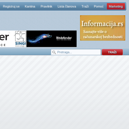
Registruj se
Kantina
Pravilnik
Lista članova
Traži
Pomoć
Marketing