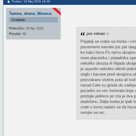
Poslao: 19 Maj 2026 18:48
Tamna_strana_Meseca
Građanin
Pridružio:
29 Apr 2026
jon istvan ::
Poruke:
46
Prijatelj se vratio sa fronta 
povremeno navrate jos par njegov
ko kako hoce.Po njima ukrajinsk
more placenika i pripadnika spec
nekoliko divizija ili hiljada ukr
je usporilo nekoliko elitnih jed
stiglo i bacane pred ukrajince,u
prezvakano stotine puta ali kod 
nazad.Cete su ginule do zadnjeg
pozadini se vec formirala linija 
pristigle jedinice jer sta je dv
otadzbinu..Dalja borba je ipak b
znati o tome,nadam se da hoce j
verujte na rec.