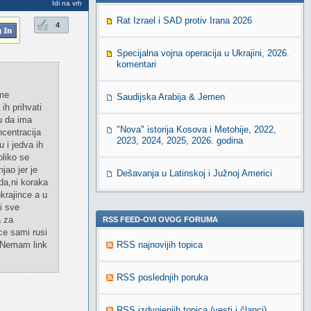
Idi na vrh
Rat Izrael i SAD protiv Irana 2026
4
Specijalna vojna operacija u Ukrajini, 2026.
komentari
eme
Saudijska Arabija & Jemen
ih prihvati
u da ima
"Nova" istorija Kosova i Metohije, 2022,
ncentracija
2023, 2024, 2025, 2026. godina
u i jedva ih
oliko se
jao jer je
Dešavanja u Latinskoj i Južnoj Americi
ada,ni koraka
krajince a u
i sve
a za
RSS FEED-OVI OVOG FORUMA
ce sami rusi
e.Nemam link
RSS najnovijih topica
RSS poslednjih poruka
RSS izdvojenjih topica (vesti i članci)