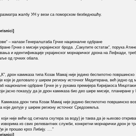
 разматра жалбу УН у вези са поморском безбедношћу.
risnici]
нове“ – налази Генералштаба Грчке националне одбране
ане Грчке о мисији украјинског брода. „Сакупите остатак“, порука Атине
ивања и идентификације украјинског морнаричког дрона на Лефкади, тре
аље од грчких обала.
К“, дрон камиказа типа Козак Мамај није једино беспилотно површинско
је које је деловало у ширем региону источног Медитерана, већ једно од 
аб националне одбране Грчке је у рукама премијера Киријакоса Мицотакис
ји јасно показују да је дрон камиказа био део шире мисије, планиране у 
амиказа дрон типа Козак Мамај није једино беспилотно површинско воз
а које делује у ширем региону источног Средоземља.
који није већи од сигнала скутера за воду) је таква да је њихово откри
 изворима из свих релевантних служби, конкретни морнарички дрон је т
е је прошао кроз Либију. ...."
risnici]