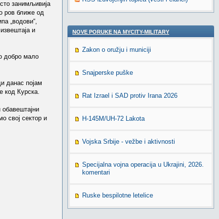
есто занимљивија
ео ров ближе од
па „водови“,
 извештаја и
NOVE PORUKE NA MYCITY-MILITARY
Zakon o oružju i municiji
ло добро мало
Snajperske puške
ди данас појам
пе код Курска.
Rat Izrael i SAD protiv Irana 2026
и обавештајни
о свој сектор и
H-145M/UH-72 Lakota
Vojska Srbije - vežbe i aktivnosti
Specijalna vojna operacija u Ukrajini, 2026.
komentari
Ruske bespilotne letelice