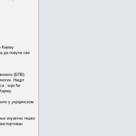
 Кијеву
ба да повуче све
 возило (БПВ)
многих. Нацрт
а , који ће
Кијеву.
ило у украјинском
вање изузетно тешко
ранспортован