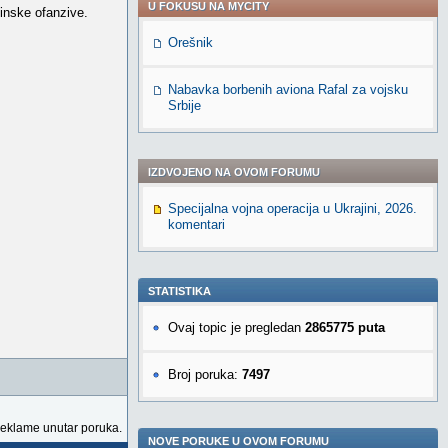
U FOKUSU NA MYCITY
inske ofanzive.
Orešnik
Nabavka borbenih aviona Rafal za vojsku
Srbije
IZDVOJENO NA OVOM FORUMU
Specijalna vojna operacija u Ukrajini, 2026.
komentari
STATISTIKA
Ovaj topic je pregledan
2865775 puta
Broj poruka:
7497
reklame unutar poruka.
NOVE PORUKE U OVOM FORUMU