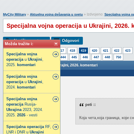
»
» Izdvojeno:
MyCity Military
Aktuelna vojna dešavanja u svetu
Specijalna vojna op
Specijalna vojna operacija u Ukrajini, 2026.
Napiši novu temu
Odgovori
Možda tražite i:
Strana:
1
414
415
416
417
418
419
420
421
422
423
Specijalna
vojna
439
440
441
442
443
444
445
446
447
448
750
operacija
u
Ukrajini
,
2025.
komentari
Specijalna vojna operacija u Ukrajini, 2026. komentari
Poslao: 19 Maj 2026 18:30
Specijalna
vojna
operacija
u
Ukrajini
,
JOntra
2024.
komentari
Super građanin
Specijalna
vojna
Pridružio:
19 Jan 2015
operacija
Rusija-
peti ::
Poruke:
1400
Ukrajina
2023, 2024.
2025.
2026
- vesti
Која чета,која граница, који с
Specijalna
operacija
RF,
LNR i DNR u
Ukrajini