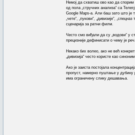
Немој да схватиш ово као да спорим
од пола „стручних анализа“ са Телегр
Google Maps-а. Али баш зато што је 
„чете“, „пукови“, „дивизије“, „спецн
сценарија за ратни филм.
Често смо виђали да су „водови“ у с
прецизније дефинисати о чему је реч
Некако бих волео, ако не већ конкре
„дивизија“ често користе као синоним 
Ако је заиста постојала концентраци
пропуст, намерно пуштање у дубину р
има ограничену слику дешавања.