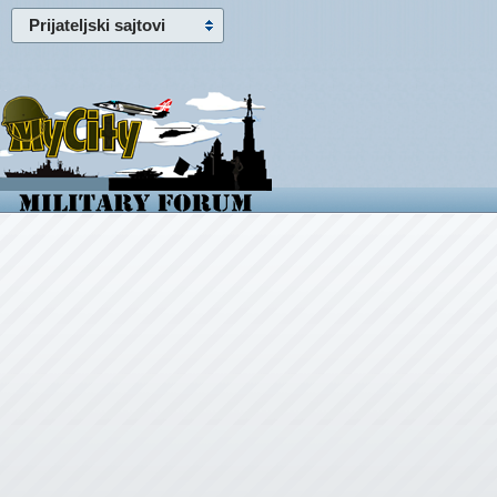
Prijateljski sajtovi