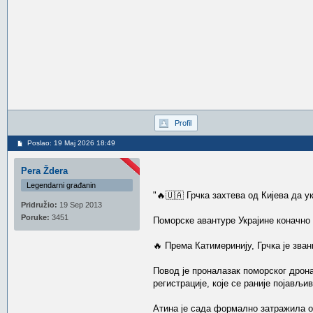
Profil
Poslao: 19 Maj 2026 18:49
Pera Ždera
Legendarni građanin
"🔥🇺🇦 Грчка захтева од Кијева да 
Pridružio:
19 Sep 2013
Poruke:
3451
Поморске авантуре Украјине коначно 
🔥 Према Катимеринију, Грчка је зва
Повод је проналазак поморског дрон
регистрације, које се раније појављи
Атина је сада формално затражила од