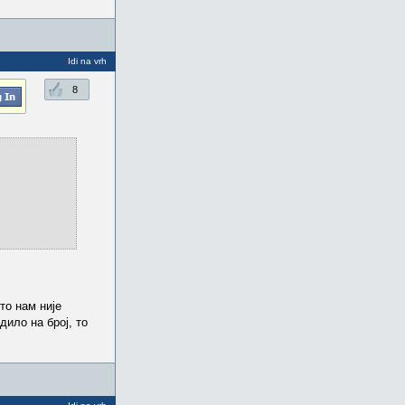
Idi na vrh
8
то нам није
дило на број, то