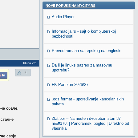
NOVE PORUKE NA MYCITY.RS
Audio Player
Informacija.rs - sajt o kompjuterskoj
bezbednosti
Prevod romana sa srpskog na engleski
Idi na vrh
Da li je linuks sazreo za masovnu
upotrebu?
4
FK Partizan 2026/27.
.ods format - upoređivanje kancelarijskih
paketa
ене обале.
Zlatibor – Namešten dvosoban stan 37
 сталне
m&#178; | Panoramski pogled | Direktno od
vlasnika
уче своје