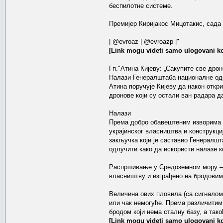
беспилотне системе.
Премијер Киријакос Мицотакис, сада
| @evroaz | @evroazp |"
[Link mogu videti samo ulogovani ko
Гп."Атина Кијеву: „Сакупите све дро
Налази Генералштаба националне одбр
Атина поручује Кијеву да након откр
дронове који су остали ван радара д
Налази
Према добро обавештеним изворима „
украјинског власништва и конструкци
закључка који је саставио Генералшт
одлучити како да искористи налазе ко
Распршивање у Средоземном мору – К
власништву и изграђено на бродовим
Величина ових пловила (са сигналом 
или чак немогуће. Према различитим
бродом који нема сталну базу, а такођ
[Link mogu videti samo ulogovani ko