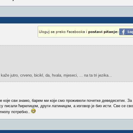
že jutro, crveno, bicikl, da, hvala, mjeseci, ... na ta tri jezika...
е које сви знамо, барем ми који смо проживели почетке деведесетих. За 
су писали ћирилицом, други латиницом, а изговор је био исти. Све се сво
erwony потребно..