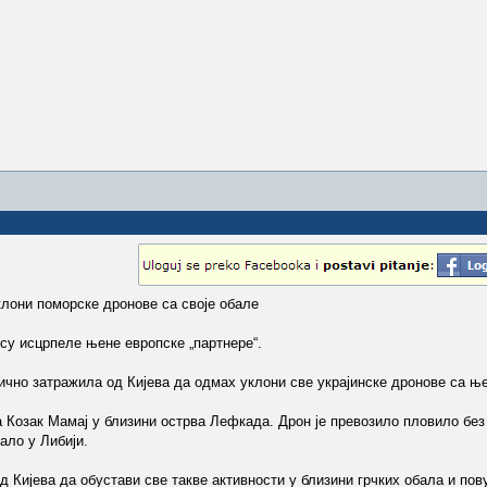
уклони поморске дронове са своје обале
су исцрпеле њене европске „партнере“.
нично затражила од Кијева да одмах уклони све украјинске дронове са њ
а Козак Мамај у близини острва Лефкада. Дрон је превозило пловило без
вало у Либији.
 Кијева да обустави све такве активности у близини грчких обала и пов