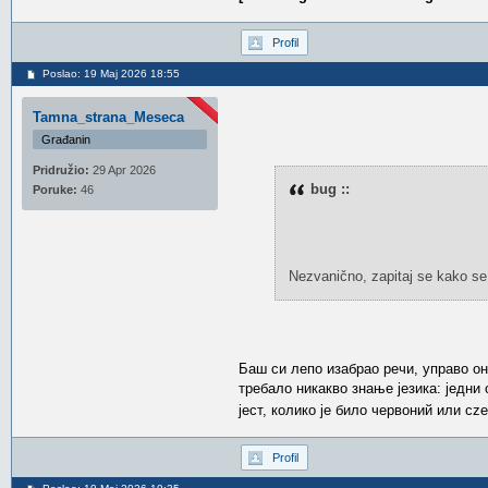
Profil
Poslao: 19 Maj 2026 18:55
Tamna_strana_Meseca
Građanin
Pridružio:
29 Apr 2026
bug ::
Poruke:
46
Nezvanično, zapitaj se kako se ka
Баш си лепо изабрао речи, управо он
требало никакво знање језика: једни 
јест, колико је било червоний или cz
Profil