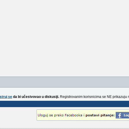
struj se
da bi učestvovao u diskusiji.
Registrovanim korisnicima se NE prikazuju 