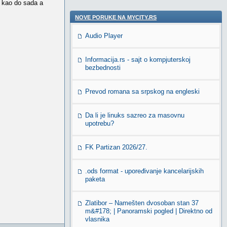
a kao do sada a
NOVE PORUKE NA MYCITY.RS
Audio Player
Informacija.rs - sajt o kompjuterskoj
bezbednosti
Prevod romana sa srpskog na engleski
Da li je linuks sazreo za masovnu
upotrebu?
FK Partizan 2026/27.
.ods format - upoređivanje kancelarijskih
paketa
Zlatibor – Namešten dvosoban stan 37
m&#178; | Panoramski pogled | Direktno od
vlasnika