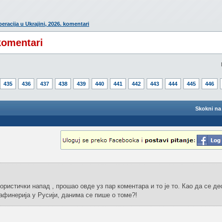
eracija u Ukrajini, 2026. komentari
 komentari
435
436
437
438
439
440
441
442
443
444
445
446
Skokni na 
рористички напад , прошао овде уз пар коментара и то је то. Као да се дес
рафинерија у Русији, данима се пише о томе?!