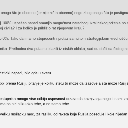
 onoga što je oboreno (jer nije ništa oboreno) nego zbog onoga što je postignu
vaj 100% uspešan napad smanjio mogućnost narednog ukrajinskog prženja po
 civila? I za koliko je približio rat njegovom kraju?
no 0%. Tako da imamo stoprocentni prolaz sa nultom strategijskom vrednošću
ika. Prethodna dva puta su izlazili iz niskih oblaka, sad su došli sa čistog n
isticki napadi, bilo gde u svetu.
 bpl prema Rusiji, pitanje je koliku stetu to moze da izazove a sta moze Rusija
estupnika mnogo vise odbija uspesnost drzave da kaznjvanja nego li sami za
ma na siri sliku oko tebe, a ne samo tebe.
veliku rusilacku moc, za razliku od raketa koje Rusija poseduje i koje nijeda