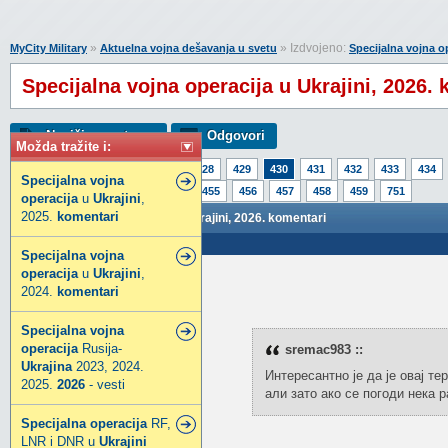
»
» Izdvojeno:
MyCity Military
Aktuelna vojna dešavanja u svetu
Specijalna vojna op
Specijalna vojna operacija u Ukrajini, 2026.
Napiši novu temu
Odgovori
Možda tražite i:
Strana:
1
425
426
427
428
429
430
431
432
433
434
Specijalna
vojna
450
451
452
453
454
455
456
457
458
459
751
operacija
u
Ukrajini
,
2025.
komentari
Specijalna vojna operacija u Ukrajini, 2026. komentari
Poslao: 24 Maj 2026 08:21
Specijalna
vojna
operacija
u
Ukrajini
,
nemkea71
2024.
komentari
Elitni građanin
Specijalna
vojna
operacija
Rusija-
sremac983 ::
Ukrajina
2023, 2024.
Интересантно је да је овај те
2025.
2026
- vesti
али зато ако се погоди нека 
Specijalna
operacija
RF,
LNR i DNR u
Ukrajini