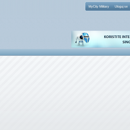
MyCity Military
Uloguj se