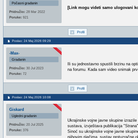
Počasni građanin
[Link mogu videti samo ulogovani ko
Pridružio:
28 Mar 2022
Poruke:
921
Profil
Poslao: 24 Maj 2026 09:29
-Max-
Građanin
Ili su jednostavno spustili brzinu na o
Pridružio:
30 Jul 2023
na forumu. Kada sam video snimak prvo 
Poruke:
72
Profil
Poslao: 24 Maj 2026 10:08
Giskard
Ugledni građanin
Ukrajinske vojne javne skupine izrazil
Pridružio:
20 Jul 2025
sustava, izvještava publikacija "Strana"
Poruke:
376
Sinoć su ukrajinske vojne javne skupin
njihovim riječima, sustav protuzračne ob