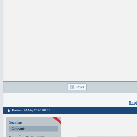
Profil
Regi
Poslao: 24 Maj 2026 08:43
Soslan
Građanin