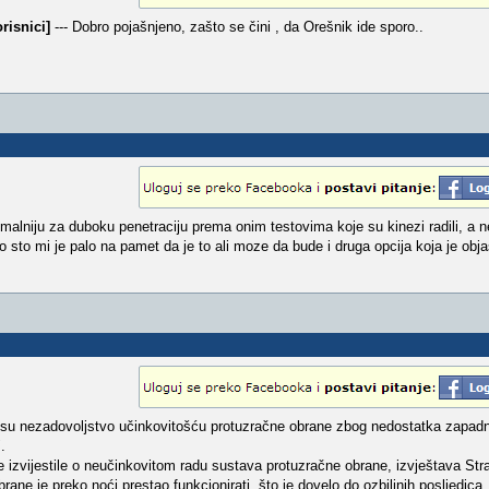
risnici]
--- Dobro pojašnjeno, zašto se čini , da Orešnik ide sporo..
ptimalniju za duboku penetraciju prema onim testovima koje su kinezi radili, a
sto mi je palo na pamet da je to ali moze da bude i druga opcija koja je obja
e su nezadovoljstvo učinkovitošću protuzračne obrane zbog nedostatka zapadn
.
e izvijestile o neučinkovitom radu sustava protuzračne obrane, izvještava St
rane je preko noći prestao funkcionirati, što je dovelo do ozbiljnih posljedica.