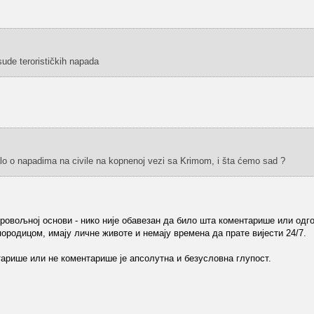
ude terorističkih napada
lo o napadima na civile na kopnenoj vezi sa Krimom, i šta ćemo sad ?
ровољној основи - нико није обавезан да било шта коментарише или одго
ородицом, имају личне животе и немају времена да прате вијести 24/7.
тарише или не коментарише је апсолутна и безусловна глупост.