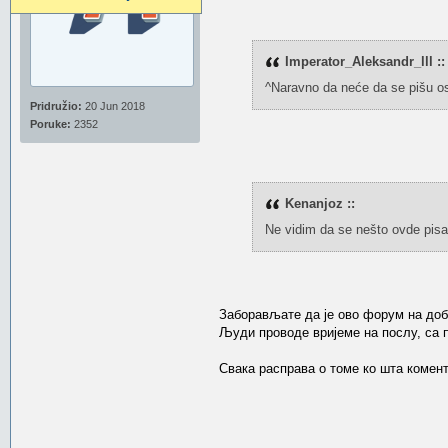
Imperator_Aleksandr_lll ::
^Naravno da neće da se pišu os
Pridružio:
20 Jun 2018
Poruke:
2352
Kenanjoz ::
Ne vidim da se nešto ovde pisa
Заборављате да је ово форум на доб
Људи проводе вријеме на послу, са п
Свака расправа о томе ко шта комен