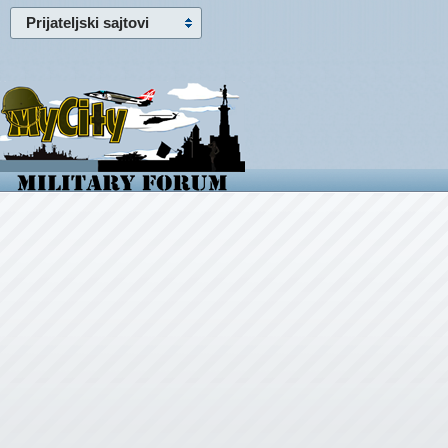
Prijateljski sajtovi