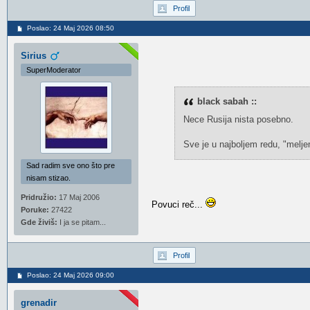
Profil
Poslao: 24 Maj 2026 08:50
Sirius
SuperModerator
black sabah ::
Nece Rusija nista posebno.
Sve je u najboljem redu, "melje
Sad radim sve ono što pre
nisam stizao.
Pridružio:
17 Maj 2006
Povuci reč...
Poruke:
27422
Gde živiš:
I ja se pitam...
Profil
Poslao: 24 Maj 2026 09:00
grenadir