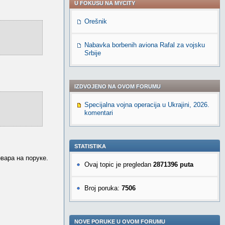
U FOKUSU NA MYCITY
Orešnik
Nabavka borbenih aviona Rafal za vojsku
Srbije
IZDVOJENO NA OVOM FORUMU
Specijalna vojna operacija u Ukrajini, 2026.
komentari
STATISTIKA
вара на поруке.
Ovaj topic je pregledan
2871396 puta
Broj poruka:
7506
NOVE PORUKE U OVOM FORUMU