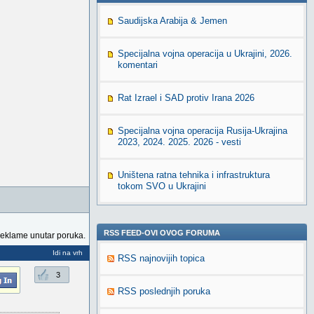
Saudijska Arabija & Jemen
Specijalna vojna operacija u Ukrajini, 2026.
komentari
Rat Izrael i SAD protiv Irana 2026
Specijalna vojna operacija Rusija-Ukrajina
2023, 2024. 2025. 2026 - vesti
Uništena ratna tehnika i infrastruktura
tokom SVO u Ukrajini
RSS FEED-OVI OVOG FORUMA
reklame unutar poruka.
Idi na vrh
RSS najnovijih topica
3
RSS poslednjih poruka