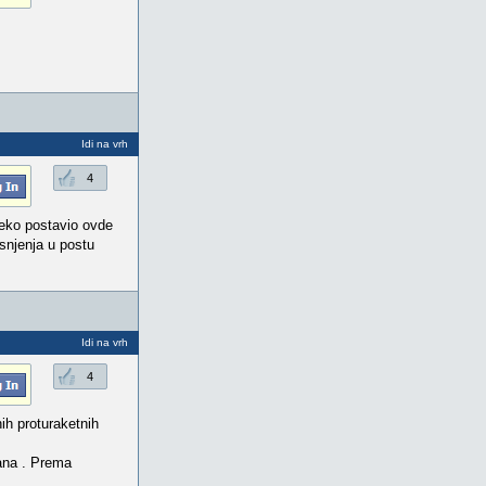
Idi na vrh
4
 neko postavio ovde
snjenja u postu
Idi na vrh
4
ih proturaketnih
rana . Prema