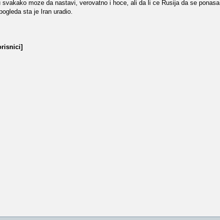
u svakako moze da nastavi, verovatno i hoce, ali da li ce Rusija da se ponas
pogleda sta je Iran uradio.
risnici]