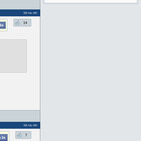
Idi na vrh
14
Idi na vrh
7