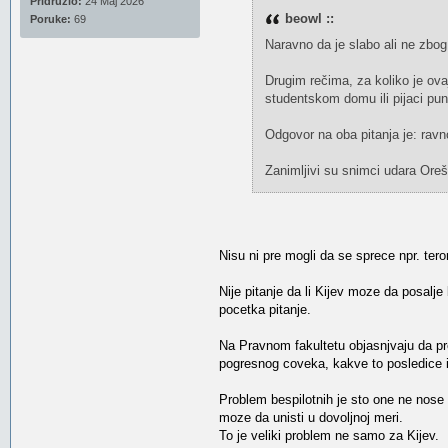
Pridružio:
24 Maj 2026
beowl ::
Poruke:
69
Naravno da je slabo ali ne zbog
Drugim rečima, za koliko je o
studentskom domu ili pijaci punoj
Odgovor na oba pitanja je: rav
Zanimljivi su snimci udara Orešn
Nisu ni pre mogli da se sprece npr. teror
Nije pitanje da li Kijev moze da posalje
pocetka pitanje.
Na Pravnom fakultetu objasnjvaju da pr
pogresnog coveka, kakve to posledice i
Problem bespilotnih je sto one ne nose 
moze da unisti u dovoljnoj meri.
To je veliki problem ne samo za Kijev.