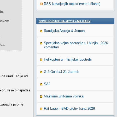
RSS izdvojenjih topica (vesti i članci)
to.
 nekom
NOVE PORUKE NA MYCITY-MILITARY
Saudijska Arabija & Jemen
.
Specijalna vojna operacija u Ukrajini, 2026.
eba.
komentari
Helikopteri u milicijskoj upotrebi
G-2 Galeb/J-21 Jastreb
 da uradi. To je od
SAJ
kon. Ili ako napadas
Maskirna uniforma vojnika
n zapadni pvo ne
Rat Izrael i SAD protiv Irana 2026