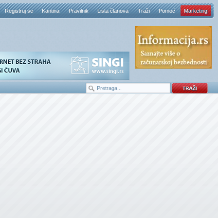
Registruj se
Kantina
Pravilnik
Lista članova
Traži
Pomoć
Marketing