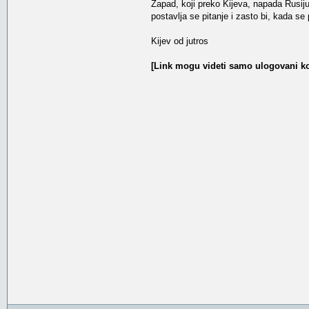
Zapad, koji preko Kijeva, napada Rusij
postavlja se pitanje i zasto bi, kada se 
Kijev od jutros
[Link mogu videti samo ulogovani ko