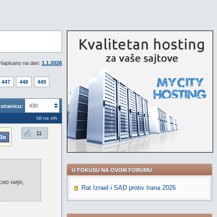
Napisano na dan:
1.1.2026
447
448
449
430
stranicu:
Idi na vrh
11
U FOKUSU NA OVOM FORUMU
ио није,
Rat Izrael i SAD protiv Irana 2026