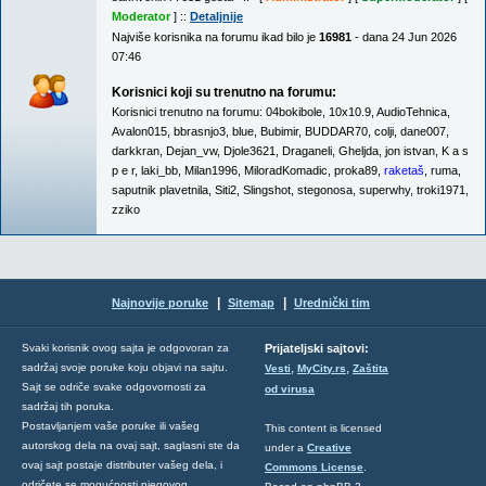
Moderator
] ::
Detaljnije
Najviše korisnika na forumu ikad bilo je
16981
- dana 24 Jun 2026
07:46
Korisnici koji su trenutno na forumu:
Korisnici trenutno na forumu:
04bokibole
,
10x10.9
,
AudioTehnica
,
Avalon015
,
bbrasnjo3
,
blue
,
Bubimir
,
BUDDAR70
,
colji
,
dane007
,
darkkran
,
Dejan_vw
,
Djole3621
,
Draganeli
,
Gheljda
,
jon istvan
,
K a s
p e r
,
laki_bb
,
Milan1996
,
MiloradKomadic
,
proka89
,
raketaš
,
ruma
,
saputnik plavetnila
,
Siti2
,
Slingshot
,
stegonosa
,
superwhy
,
troki1971
,
zziko
|
|
Najnovije poruke
Sitemap
Urednički tim
Svaki korisnik ovog sajta je odgovoran za
Prijateljski sajtovi:
,
,
sadržaj svoje poruke koju objavi na sajtu.
Vesti
MyCity.rs
Zaštita
Sajt se odriče svake odgovornosti za
od virusa
sadržaj tih poruka.
Postavljanjem vaše poruke ili vašeg
This content is licensed
autorskog dela na ovaj sajt, saglasni ste da
under a
Creative
ovaj sajt postaje distributer vašeg dela, i
Commons License
.
odričete se mogućnosti njegovog