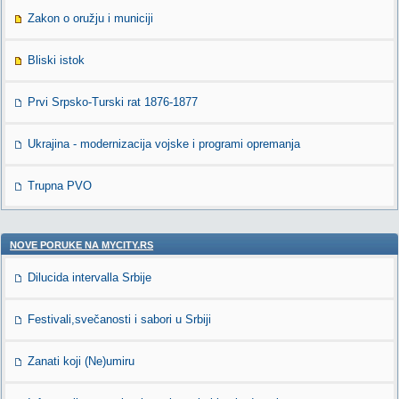
Zakon o oružju i municiji
Bliski istok
Prvi Srpsko-Turski rat 1876-1877
Ukrajina - modernizacija vojske i programi opremanja
Trupna PVO
NOVE PORUKE NA MYCITY.RS
Dilucida intervalla Srbije
Festivali,svečanosti i sabori u Srbiji
Zanati koji (Ne)umiru