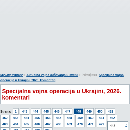
»
» Izdvojeno:
MyCity Military
Aktuelna vojna dešavanja u svetu
Specijalna vojna
operacija u Ukrajini, 2026. komentari
Specijalna vojna operacija u Ukrajini, 2026.
komentari
Strana:
1
443
444
445
446
447
448
449
450
451
452
453
454
455
456
457
458
459
460
461
462
463
464
465
466
467
468
469
470
471
472
473
448