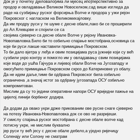
Док је у почетку дјеловало(има ли мјесец ипо)перспективно за
продор и овладавање Великом Новоселком,сад више изгледа да
раде на сузбијању руског форсирња Волче и продора у ужи рејон
Покровског с нагласком на Великомихајловку.
Да им продру руси у те шуме с десне обале,лако би се проширили
до Ал.Клевцове и спојили се са
својима сјеверно са десне обале Волче у рејону Ивановка-
Новопавловка.Било би то озбиљно спајање мостобрана,основица са
које би руси лакше наставили примицање Покровском.
То би дало вјетра у леђа и овим позицијама руса јужније који су већ
сузбили укро контру и помогло им у овладавању свим позицијама
које воде до ушћа Гајчура и лијевој обали Волче на Југозападу и
омогућило примицање Покровском скроз до Катериновке уз обалу.
Да не идем даље,тиме би одбрана Покровског била озбиљно
ограничена ,а значај истог за одбрану југозапада ОСУ озбиљно
компромитован.
Мислим да су то једини оперативни напори ОСУ вриједни пажње на
цијелој линији борбеног додира.
Да додам да овако укри држе прикованим ове руске снаге сјеверно
на потезу Ивановка-Новопавловка док се ово не разријеши.
У смислу спајања руског мостобрана с десне обале волче кад
потисну укре, не мислим буквално
јер руси ту већ јесу с десне обале дебело,а уједно ријечицу
Соленају или Солону не сматрам