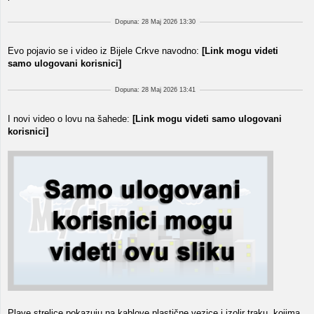
Dopuna: 28 Maj 2026 13:30
Evo pojavio se i video iz Bijele Crkve navodno:
[Link mogu videti
samo ulogovani korisnici]
Dopuna: 28 Maj 2026 13:41
I novi video o lovu na šahede:
[Link mogu videti samo ulogovani
korisnici]
Plave strelice pokazuju na kablove plastične vezice i izolir traku, kojima