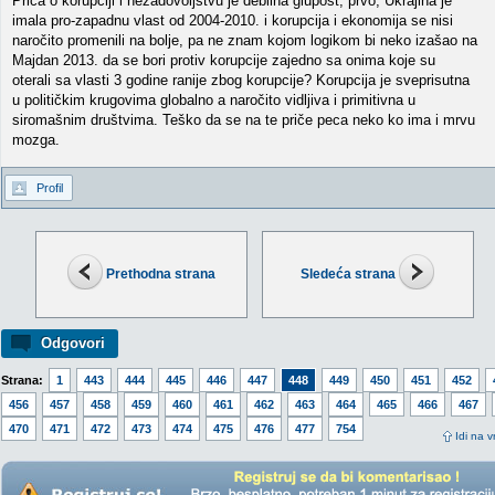
Priča o korupciji i nezadovoljstvu je debilna glupost, prvo, Ukrajina je
imala pro-zapadnu vlast od 2004-2010. i korupcija i ekonomija se nisi
naročito promenili na bolje, pa ne znam kojom logikom bi neko izašao na
Majdan 2013. da se bori protiv korupcije zajedno sa onima koje su
oterali sa vlasti 3 godine ranije zbog korupcije? Korupcija je sveprisutna
u političkim krugovima globalno a naročito vidljiva i primitivna u
siromašnim društvima. Teško da se na te priče peca neko ko ima i mrvu
mozga.
Profil
Prethodna strana
Sledeća strana
Odgovori
Strana:
1
443
444
445
446
447
448
449
450
451
452
456
457
458
459
460
461
462
463
464
465
466
467
470
471
472
473
474
475
476
477
754
Idi na v