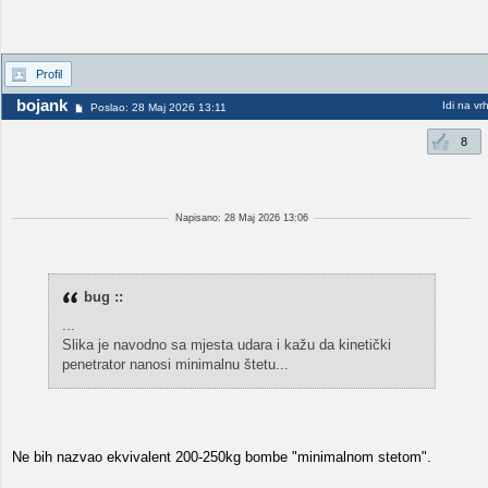
Profil
bojank
Idi na vr
Poslao: 28 Maj 2026 13:11
8
Napisano: 28 Maj 2026 13:06
bug ::
...
Slika je navodno sa mjesta udara i kažu da kinetički
penetrator nanosi minimalnu štetu...
Ne bih nazvao ekvivalent 200-250kg bombe "minimalnom stetom".