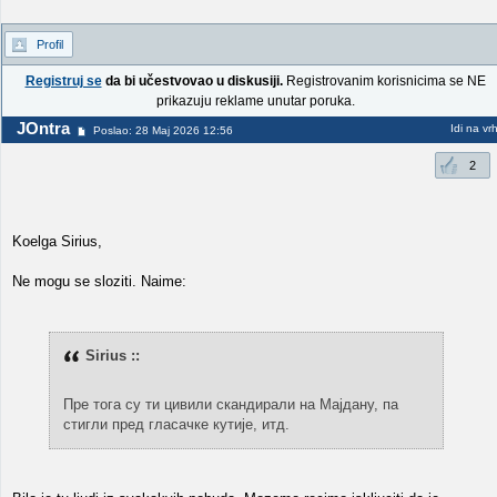
Profil
Registruj se
da bi učestvovao u diskusiji.
Registrovanim korisnicima se NE
prikazuju reklame unutar poruka.
JOntra
Idi na vr
Poslao: 28 Maj 2026 12:56
2
Koelga Sirius,
Ne mogu se sloziti. Naime:
Sirius ::
Пре тога су ти цивили скандирали на Мајдану, па
стигли пред гласачке кутије, итд.