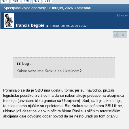
474
475
476
477
754
Specijalna vojna operacija u Ukrajini, 2026. komentari
Idi na vr
francis begbie
Poslao: 28 Maj 2026 12:42
3
bug ::
Kakve veze ima Krokus sa Ukrajinom?
Pominjalo se da je SBU ima udela u tome, jer su, navodno, pružali
logističku podršku izvršiocima da se nakon akcije prebace na ukrajinsku
teritoriju (uhvaćeni blizu granice sa Ukrajinom). Sad, da li je tako ili nije,
to znaju samo njuške sa epoletama. Bio Krokus sa pečatom SBU ili ne,
ubistvo još desetina visokih oficira širom Rusije u sličnim terorističkim
akcijama daje dovoljno dobar povod da se nešto uradi po tom pitanju.