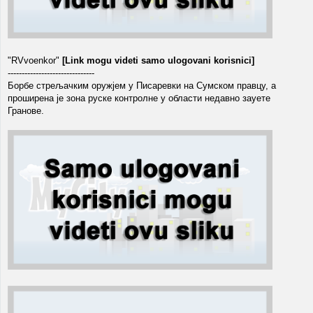
"RVvoenkor"
[Link mogu videti samo ulogovani korisnici]
-------------------------------
Борбе стрељачким оружјем у Писаревки на Сумском правцу, а
проширена је зона руске контролне у области недавно зауете
Гранове.