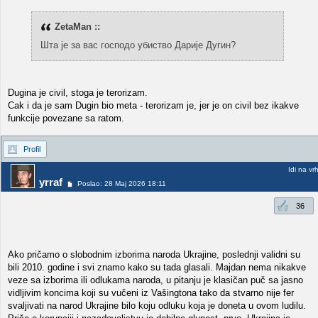
ZetaMan ::
Шта је за вас господо убиство Дарије Дугин?
Dugina je civil, stoga je terorizam.
Cak i da je sam Dugin bio meta - terorizam je, jer je on civil bez ikakve
funkcije povezane sa ratom.
Profil
Idi na vr
yrraf
Poslao: 28 Maj 2026 18:11
36
Ako pričamo o slobodnim izborima naroda Ukrajine, poslednji validni su
bili 2010. godine i svi znamo kako su tada glasali. Majdan nema nikakve
veze sa izborima ili odlukama naroda, u pitanju je klasičan puč sa jasno
vidljivim koncima koji su vučeni iz Vašingtona tako da stvarno nije fer
svaljivati na narod Ukrajine bilo koju odluku koja je doneta u ovom ludilu.