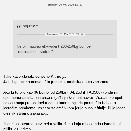
Dopuna: 28 Maj 2026 13:24
bojank ::
Napisano: 28 Maj 2026 13:06
Ne bih nazvao ekvivalent 200-250kg bombe
"minimalnom stetom".
Tako kaže članak, odnosno KI, ne ja.
Ja i dalje pojma nemam šta je efekat orešnika sa balvankama...
Ako bi to bilo kao 36 bombi od 250kg (FAB250 ili FAB500?) onda mi
opet nema smisla ona priča o gađanju Kostantinovke. Vraćam se opet
na onu moju pretpostavku da su tamo mogli da preoru šta treba sa
jedrećim bombama umjesto sa orešnikom jer je puno jeftinije. Ili je jedan
orešnik stvarno zakazao...
Ili orešnik stvarno pravi neku veliku štetu koju mi do sada nismo imali
priliku da vidimo...