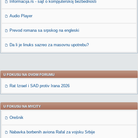
Informacija.rs - sajt o kompjuterskoj bezbednosti
Audio Player
Prevod romana sa srpskog na engleski
Da li je linuks sazreo za masovnu upotrebu?
U FOKUSU NA OVOM FORUMU
Rat Izrael i SAD protiv Irana 2026
U FOKUSU NA MYCITY
Orešnik
Nabavka borbenih aviona Rafal za vojsku Srbije