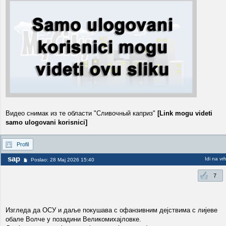
Видео снимак из те области "Сливочный каприз"
[Link mogu videti
samo ulogovani korisnici]
Profil
sap
Idi na vr
Poslao: 28 Maj 2026 15:40
7
Изгледа да ОСУ и даље покушава с офанзивним дејствима с лијеве
обале Волче у позадини Великомихајловке.