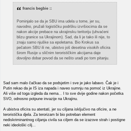
francis begbie ::
Pominjalo se da je SBU ima udela u tome, jer su,
navodno, pružali logističku podršku izvršiocima da se
nakon akcije prebace na ukrajinsku teritoriju (uhvaćeni
blizu granice sa Ukrajinom). Sad, da li je tako ili nije, to
znaju samo njuške sa epoletama. Bio Krokus sa
pečatom SBU ili ne, ubistvo još desetina visokih oficira
širom Rusije u sličnim terorističkim akcijama daje
dovoljno dobar povod da se nešto uradi po tom pitanju.
Sad sam malo čačkao da se podsjetim i sve je jako labavo. Čak je i
Putin rekao da je IS iza napada i naveo sumnju na pomoć iz Ukrajine.
Ali više od toga izgleda da nema... I to sve dvije godine nakon početka
SVO, odnosno potpune invazije na Ukrajinu.
A ubistva oficira su atentati, jer su ciljana isključivo na oficire, a ne
teroristička djela. Za terorizam bi bio potreban element
nediskriminantnog ciljanja civila sa ciljem da se izazove strah i postigne
neki ideološki cilj...