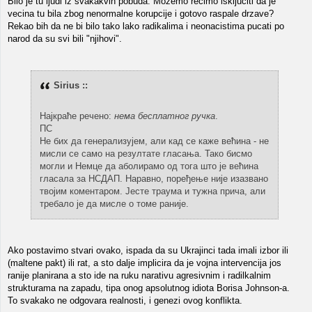
Bilo je tu ljudi iz svakakvih pobuda. Mozemo recimo iskljuciti da je
vecina tu bila zbog nenormalne korupcije i gotovo raspale drzave?
Rekao bih da ne bi bilo tako lako radikalima i neonacistima pucati po
narod da su svi bili "njihovi".
Sirius ::
Најкраће речено:
нема бесплатног ручка
.
ПС
Не бих да генерализујем, али кад се каже већина - не
мисли се само на резултате гласања. Тако бисмо
могли и Немце да аболирамо од тога што је већина
гласала за НСДАП. Наравно, поређење није изазвано
твојим коментаром. Јесте траума и тужна прича, али
требало је да мисле о томе раније.
Ako postavimo stvari ovako, ispada da su Ukrajinci tada imali izbor ili
(maltene pakt) ili rat, a sto dalje implicira da je vojna intervencija jos
ranije planirana a sto ide na ruku narativu agresivnim i radilkalnim
strukturama na zapadu, tipa onog apsolutnog idiota Borisa Johnson-a.
To svakako ne odgovara realnosti, i genezi ovog konflikta.