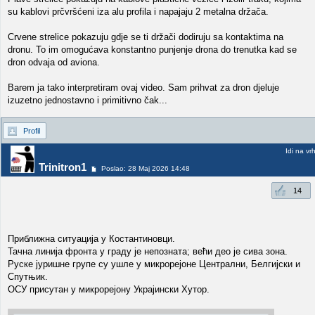
su kablovi prčvršćeni iza alu profila i napajaju 2 metalna držača.
Crvene strelice pokazuju gdje se ti držači dodiruju sa kontaktima na
dronu. To im omogućava konstantno punjenje drona do trenutka kad se
dron odvaja od aviona.
Barem ja tako interpretiram ovaj video. Sam prihvat za dron djeluje
izuzetno jednostavno i primitivno čak...
Profil
Idi na vr
Trinitron1
Poslao: 28 Maj 2026 14:48
14
Приближна ситуација у Костантиновци.
Тачна линија фронта у граду је непозната; већи део је сива зона.
Руске јуришне групе су ушле у микрорејоне Централни, Белгијски и
Спутњик.
ОСУ присутан у микрорејону Украјински Хутор.