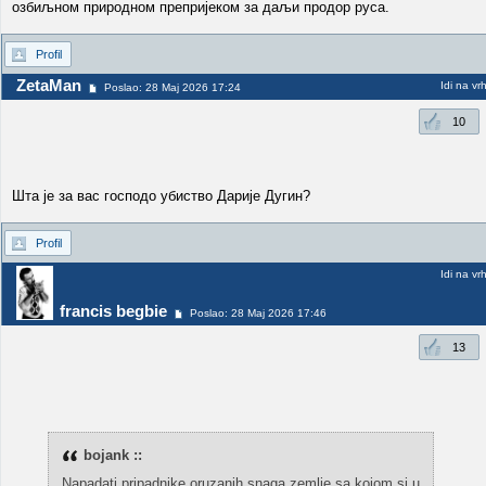
озбиљном природном препријеком за даљи продор руса.
Profil
ZetaMan
Idi na vr
Poslao: 28 Maj 2026 17:24
10
Шта је за вас господо убиство Дарије Дугин?
Profil
Idi na vr
francis begbie
Poslao: 28 Maj 2026 17:46
13
bojank ::
Napadati pripadnike oruzanih snaga zemlje sa kojom si u