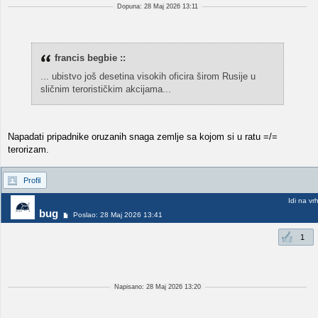
Dopuna: 28 Maj 2026 13:11
francis begbie ::
... ubistvo još desetina visokih oficira širom Rusije u
sličnim terorističkim akcijama...
Napadati pripadnike oruzanih snaga zemlje sa kojom si u ratu =/=
terorizam.
Profil
Idi na vr
bug
Poslao: 28 Maj 2026 13:41
1
Napisano: 28 Maj 2026 13:20