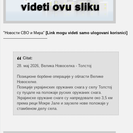
"Новости СВО и Мира"
[Link mogu videti samo ulogovani korisnici]
-------------------------------------
Citat:
28. мај 2026, Велика Новоселка - Толстој
Позиционе борбене операције у области Велике
Новоселке.
Позиције украјинских оружаних снага у селу Толстој
су пуцале на положаје руских оружаних снага.
Украјинске оружане снаге су напредовале око 3,5 км
према реци Мокре Јале и заузеле нове положаје у
стамбеном делу села.