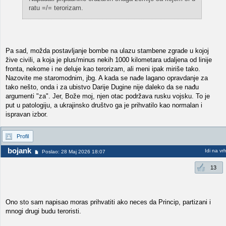
ratu =/= terorizam.
Pa sad, možda postavljanje bombe na ulazu stambene zgrade u kojoj
žive civili, a koja je plus/minus nekih 1000 kilometara udaljena od linije
fronta, nekome i ne deluje kao terorizam, ali meni ipak miriše tako.
Nazovite me staromodnim, jbg. A kada se nađe lagano opravdanje za
tako nešto, onda i za ubistvo Darije Dugine nije daleko da se nađu
argumenti "za". Jer, Bože moj, njen otac podržava rusku vojsku. To je
put u patologiju, a ukrajinsko društvo ga je prihvatilo kao normalan i
ispravan izbor.
Profil
bojank
Idi na vr
Poslao: 28 Maj 2026 18:07
13
Ono sto sam napisao moras prihvatiti ako neces da Princip, partizani i
mnogi drugi budu teroristi.