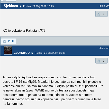
Sjekloca
Idi na vr
Poslao: 21 Maj 2007 16:23
0
KO je dolazio iz Pakistana???
Profil
Idi na vr
Leonardo
Poslao: 21 Maj 2007 16:38
0
Ameri valjda. Ajd kad se raspitam reci cu. Jer mi se cini da je bilo
susreta i F-16 sa Mig29. Mozda ti je poznato da su i rusi bili prisutni u
koreanskom ratu sa svojim pilotima u Mig15 posto su zuti podbacili. Pa
je neko iskusan (asovi WWII) morao da testira sposobnosti miga.
nesto sam kratko pricao na tu temu jednom, a vucem s koreom
pararelu. Samo sto su rusi kopneno blizu pa nisam siguran ko je leteo
na fantomima.