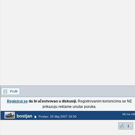
Profil
Registruj se
da bi učestvovao u diskusiji.
Registrovanim korisnicima se NE
prikazuju reklame unutar poruka.
Idi na vr
bostjan
Poslao: 20 Maj 2007 18:50
1