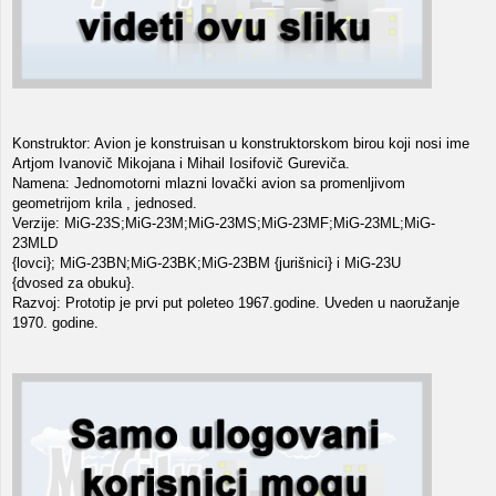
Konstruktor: Avion je konstruisan u konstruktorskom birou koji nosi ime
Artjom Ivanovič Mikojana i Mihail Iosifovič Gureviča.
Namena: Jednomotorni mlazni lovački avion sa promenljivom
geometrijom krila , jednosed.
Verzije: MiG-23S;MiG-23M;MiG-23MS;MiG-23MF;MiG-23ML;MiG-
23MLD
{lovci}; MiG-23BN;MiG-23BK;MiG-23BM {jurišnici} i MiG-23U
{dvosed za obuku}.
Razvoj: Prototip je prvi put poleteo 1967.godine. Uveden u naoružanje
1970. godine.