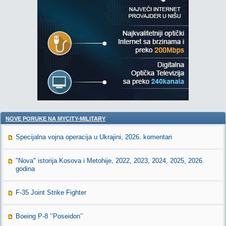
NOVE PORUKE NA MYCITY-MILITARY
Specijalna vojna operacija u Ukrajini, 2026. komentari
"Nova" istorija Kosova i Metohije, 2022, 2023, 2024, 2025, 2026.
godina
F-35 Joint Strike Fighter
Boeing P-8 ’’Poseidon’’