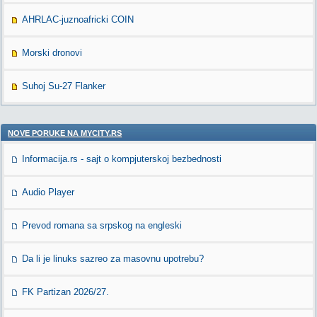
AHRLAC-juznoafricki COIN
Morski dronovi
Suhoj Su-27 Flanker
NOVE PORUKE NA MYCITY.RS
Informacija.rs - sajt o kompjuterskoj bezbednosti
Audio Player
Prevod romana sa srpskog na engleski
Da li je linuks sazreo za masovnu upotrebu?
FK Partizan 2026/27.