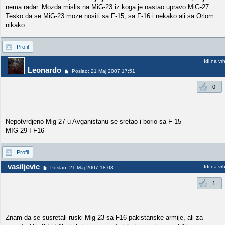
nema radar. Mozda mislis na MiG-23 iz koga je nastao upravo MiG-27.
Tesko da se MiG-23 moze nositi sa F-15, sa F-16 i nekako ali sa Orlom
nikako.
Profil
Idi na vr
Leonardo
Poslao: 21 Maj 2007 17:51
0
Nepotvrdjeno Mig 27 u Avganistanu se sretao i borio sa F-15
MIG 29 I F16
Profil
vasiljevic
Idi na vr
Poslao: 21 Maj 2007 18:03
1
Znam da se susretali ruski Mig 23 sa F16 pakistanske armije, ali za