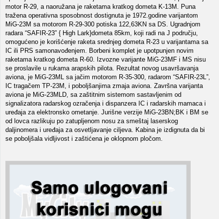
motor R-29, a naoružana je raketama kratkog dometa K-13M. Puna
tražena operativna sposobnost dostignuta je 1972.godine varijantom
MiG-23M sa motorom R-29-300 potiska 122,63KN sa DS. Ugradnjom
radara “SAFIR-23” { High Lark}dometa 85km, koji radi na J području,
omogućeno je korišćenje raketa srednjeg dometa R-23 u varijantama sa
IC ili PRS samonavođenjem. Borbeni komplet je upotpunjen novim
raketama kratkog dometa R-60. Izvozne varijante MiG-23MF i MS nisu
se proslavile u rukama arapskih pilota. Rezultat novog usavršavanja
aviona, je MiG-23ML sa jačim motorom R-35-300, radarom “SAFIR-23L”,
IC tragačem TP-23M, i poboljšanjima zmaja aviona. Završna varijanta
aviona je MiG-23MLD, sa zaštitnim sistemom sastavljenim od
signalizatora radarskog ozračenja i dispanzera IC i radarskih mamaca i
uređaja za elektronsko ometanje. Jurišne verzije MiG-23BN;BK i BM se
od lovca razlikuju po zatupljenom nosu za smeštaj laserskog
daljinomera i uređaja za osvetljavanje ciljeva. Kabina je izdignuta da bi
se poboljšala vidljivost i zaštićena je oklopnom pločom.