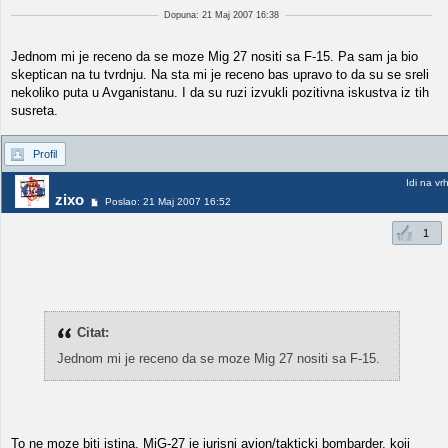
Dopuna: 21 Maj 2007 16:38
Jednom mi je receno da se moze Mig 27 nositi sa F-15. Pa sam ja bio
skeptican na tu tvrdnju. Na sta mi je receno bas upravo to da su se sreli
nekoliko puta u Avganistanu. I da su ruzi izvukli pozitivna iskustva iz tih
susreta.
Profil
Idi na vr
zixo
Poslao: 21 Maj 2007 16:52
1
Citat:
Jednom mi je receno da se moze Mig 27 nositi sa F-15.
To ne moze biti istina, MiG-27 je jurisni avion/takticki bombarder, koji