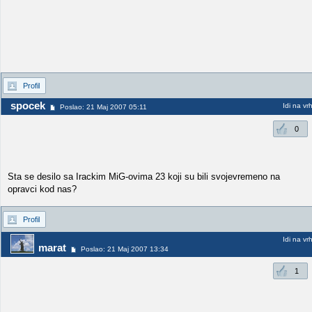
Profil
spocek
Idi na vr
Poslao: 21 Maj 2007 05:11
0
Sta se desilo sa Irackim MiG-ovima 23 koji su bili svojevremeno na
opravci kod nas?
Profil
Idi na vr
marat
Poslao: 21 Maj 2007 13:34
1