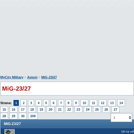
»
»
MyCity Military
Avioni
MiG-23/27
MiG-23/27
Strana:
1
2
3
4
5
6
7
8
9
10
11
12
13
14
15
16
17
18
19
20
21
22
23
24
25
26
27
28
29
30
209
1
MiG-23/27
Idi na vr