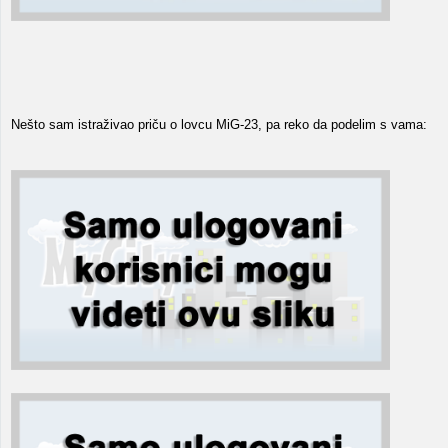
Nešto sam istraživao priču o lovcu MiG-23, pa reko da podelim s vama: