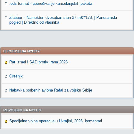
.ods format - upoređivanje kancelarijskih paketa
Zlatibor – Namešten dvosoban stan 37 m&#178; | Panoramski
pogled | Direktno od vlasnika
U FOKUSU NA MYCITY
Rat Izrael i SAD protiv Irana 2026
Orešnik
Nabavka borbenih aviona Rafal za vojsku Srbije
IZDVOJENO NA MYCITY
Specijalna vojna operacija u Ukrajini, 2026. komentari