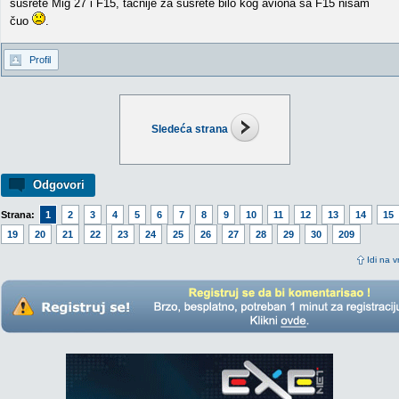
susrete Mig 27 i F15, tačnije za susrete bilo kog aviona sa F15 nisam
čuo
.
Profil
Sledeća strana
Odgovori
Strana:
1
2
3
4
5
6
7
8
9
10
11
12
13
14
15
19
20
21
22
23
24
25
26
27
28
29
30
209
Idi na v