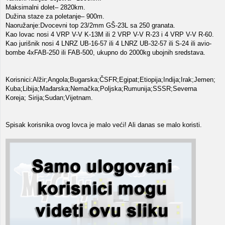
Maksimalni dolet– 2820km.
Dužina staze za poletanje– 900m.
Naoružanje:Dvocevni top 23/2mm GŠ-23L sa 250 granata.
Kao lovac nosi 4 VRP V-V K-13M ili 2 VRP V-V R-23 i 4 VRP V-V R-60.
Kao jurišnik nosi 4 LNRZ UB-16-57 ili 4 LNRZ UB-32-57 ili S-24 ili avio-
bombe 4xFAB-250 ili FAB-500, ukupno do 2000kg ubojnih sredstava.
Korisnici:Alžir;Angola;Bugarska;ČSFR;Egipat;Etiopija;Indija;Irak;Jemen;
Kuba;Libija;Mađarska;Nemačka;Poljska;Rumunija;SSSR;Severna
Koreja; Sirija;Sudan;Vijetnam.
Spisak korisnika ovog lovca je malo veći! Ali danas se malo koristi.