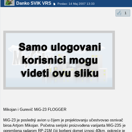
Danko SVIK VRS
Poslao: 14 Maj 2007 13:33
1
Mikojan i Gurevič MiG-23 FLOGGER
MiG-23 je poslednji avion u čijem je projektovanju učestvovao osnivač
biroa Artjom Mikojan. Početna serijski proizvođena varijanta MiG-23S je
opremljena radarom RP-21M čiji borbeni domet iznosi 40km, pokreće je