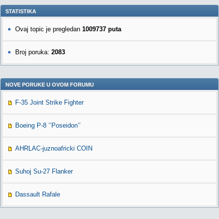
STATISTIKA
Ovaj topic je pregledan
1009737 puta
Broj poruka:
2083
NOVE PORUKE U OVOM FORUMU
F-35 Joint Strike Fighter
Boeing P-8 ’’Poseidon’’
AHRLAC-juznoafricki COIN
Suhoj Su-27 Flanker
Dassault Rafale