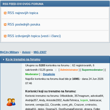
RSS FEED-OVI OVOG FORUMA
RSS najnovijih topica
RSS poslednjih poruka
RSS izdvojenjih topica (vesti i članci)
»
»
MyCity Military
Avioni
MiG-23/27
Ko je trenutno na forumu
Ukupno su
5193
korisnika na forumu :: 62 registrovanih, 6
sakrivenih i 5125 gosta :: [
Administrator
] [
Supermoderator
] [
Moderator
] ::
Detaljnije
Najviše korisnika na forumu ikad bilo je
16981
- dana 24 Jun 2026
07:46
Korisnici koji su trenutno na forumu:
Korisnici trenutno na forumu:
04bokibole
,
357magnum
,
advokat84
,
Andrija357
,
Andy
,
Aristotle2002
,
AudioTehnica
,
bojank
,
bokicacar
,
boromir
,
cenejac111
,
Cicumile
,
comi_pfc
,
Crazzer
,
crnirocko
,
dejina811
,
dejno
,
Dogma21
,
DonRumataEstorski
,
drpera
,
Feller
,