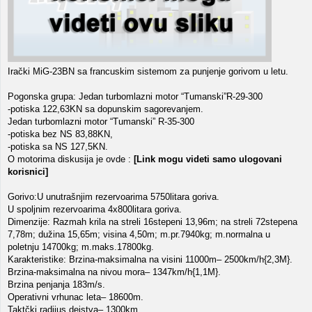
Irački MiG-23BN sa francuskim sistemom za punjenje gorivom u letu.
Pogonska grupa: Jedan turbomlazni motor “Tumanski”R-29-300
-potiska 122,63KN sa dopunskim sagorevanjem.
Jedan turbomlazni motor “Tumanski” R-35-300
-potiska bez NS 83,88KN,
-potiska sa NS 127,5KN.
O motorima diskusija je ovde :
[Link mogu videti samo ulogovani
korisnici]
Gorivo:U unutrašnjim rezervoarima 5750litara goriva.
U spoljnim rezervoarima 4x800litara goriva.
Dimenzije: Razmah krila na streli 16stepeni 13,96m; na streli 72stepena
7,78m; dužina 15,65m; visina 4,50m; m.pr.7940kg; m.normalna u
poletnju 14700kg; m.maks.17800kg.
Karakteristike: Brzina-maksimalna na visini 11000m– 2500km/h{2,3M}.
Brzina-maksimalna na nivou mora– 1347km/h{1,1M}.
Brzina penjanja 183m/s.
Operativni vrhunac leta– 18600m.
Taktčki radijus dejstva– 1300km.