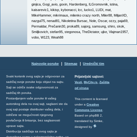
ginjica
,
Gogi_avio
,
goxin
,
Hardenberg
,
ILGromovnik
,
istina
,
kaisarevic1
,
kikisp
,
kybonacci
,
lcc
,
lucko1
,
LUDI
,
mat
,
MikeHammer
,
mikrimaus
,
milenko crazy north
,
Miler88
,
MiljanXD
,
nazgul75
,
nenad81
,
Nikoletina Bursac
,
Nole
,
Oscar
,
ozzy
,
paja69
,
Permaldar
,
Prečanin30
,
proka89
,
sajorg
,
samsung
,
shiro
,
skok
,
Smiljkovich
,
stefan95
,
stegonosa
,
TheDictator
,
ujke
,
Vlajman1957
,
vobo
,
W123
,
Weah88
|
|
Najnovije poruke
Sitemap
Urednički tim
Svaki korisnik ovog sajta je odgovoran za
Prijateljski sajtovi:
,
,
sadržaj svoje poruke koju objavi na sajtu.
Vesti
MyCity.rs
Zaštita
Sajt se odriče svake odgovornosti za
od virusa
sadržaj tih poruka.
Postavljanjem vaše poruke ili vašeg
This content is licensed
autorskog dela na ovaj sajt, saglasni ste da
under a
Creative
ovaj sajt postaje distributer vašeg dela, i
Commons License
.
odričete se mogućnosti njegovog
Based on phpBB 2,
povlačenja ili brisanja, bez saglasnosti
translated by Simke,
uprave sajta.
designed by
Distribucija sadržaja sa ovog sajta je
dozvoljena samo u nekomercijalne svrhe, uz