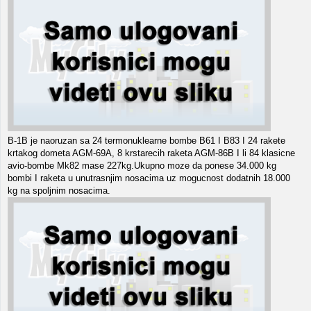
B-1B je naoruzan sa 24 termonuklearne bombe B61 I B83 I 24 rakete
krtakog dometa AGM-69A, 8 krstarecih raketa AGM-86B I li 84 klasicne
avio-bombe Mk82 mase 227kg.Ukupno moze da ponese 34.000 kg
bombi I raketa u unutrasnjim nosacima uz mogucnost dodatnih 18.000
kg na spoljnim nosacima.