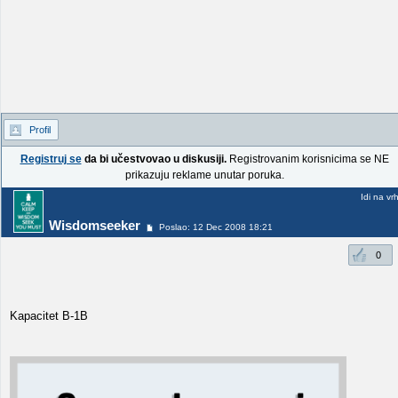
Profil
Registruj se
da bi učestvovao u diskusiji.
Registrovanim korisnicima se NE
prikazuju reklame unutar poruka.
Idi na vr
Wisdomseeker
Poslao: 12 Dec 2008 18:21
0
Kapacitet B-1B