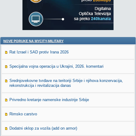
NOVE PORUKE NA MYCITY-MILITARY
Rat Izrael i SAD protiv Irana 2026
Specijalna vojna operacija u Ukrajini, 2026. komentari
Srednjovekovne tvrđave na teritoriji Srbije i njihova konzervacija,
rekonstrukcija i revitalizacija danas
Privredno kretanje namenske industrije Srbije
Rimsko carstvo
Dodatni oklop za vozila (add on armor)