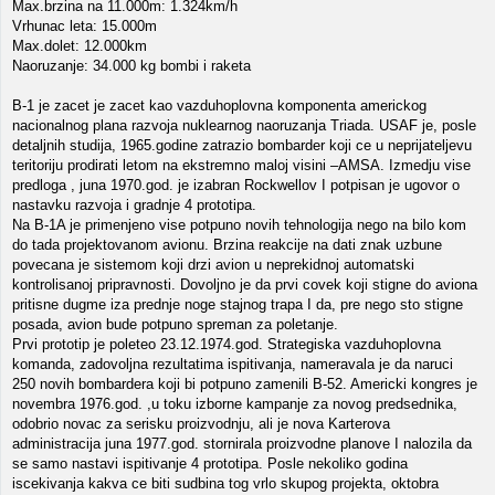
Max.brzina na 11.000m: 1.324km/h
Vrhunac leta: 15.000m
Max.dolet: 12.000km
Naoruzanje: 34.000 kg bombi i raketa
B-1 je zacet je zacet kao vazduhoplovna komponenta americkog
nacionalnog plana razvoja nuklearnog naoruzanja Triada. USAF je, posle
detaljnih studija, 1965.godine zatrazio bombarder koji ce u neprijateljevu
teritoriju prodirati letom na ekstremno maloj visini –AMSA. Izmedju vise
predloga , juna 1970.god. je izabran Rockwellov I potpisan je ugovor o
nastavku razvoja i gradnje 4 prototipa.
Na B-1A je primenjeno vise potpuno novih tehnologija nego na bilo kom
do tada projektovanom avionu. Brzina reakcije na dati znak uzbune
povecana je sistemom koji drzi avion u neprekidnoj automatski
kontrolisanoj pripravnosti. Dovoljno je da prvi covek koji stigne do aviona
pritisne dugme iza prednje noge stajnog trapa I da, pre nego sto stigne
posada, avion bude potpuno spreman za poletanje.
Prvi prototip je poleteo 23.12.1974.god. Strategiska vazduhoplovna
komanda, zadovoljna rezultatima ispitivanja, nameravala je da naruci
250 novih bombardera koji bi potpuno zamenili B-52. Americki kongres je
novembra 1976.god. ,u toku izborne kampanje za novog predsednika,
odobrio novac za serisku proizvodnju, ali je nova Karterova
administracija juna 1977.god. stornirala proizvodne planove I nalozila da
se samo nastavi ispitivanje 4 prototipa. Posle nekoliko godina
iscekivanja kakva ce biti sudbina tog vrlo skupog projekta, oktobra