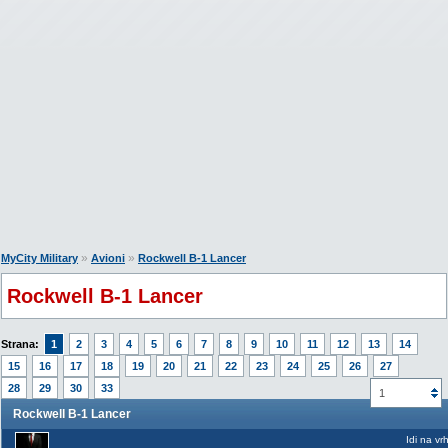
»
»
MyCity Military
Avioni
Rockwell B-1 Lancer
Rockwell B-1 Lancer
Strana:
1
2
3
4
5
6
7
8
9
10
11
12
13
14
15
16
17
18
19
20
21
22
23
24
25
26
27
28
29
30
33
1
Rockwell B-1 Lancer
Idi na vr