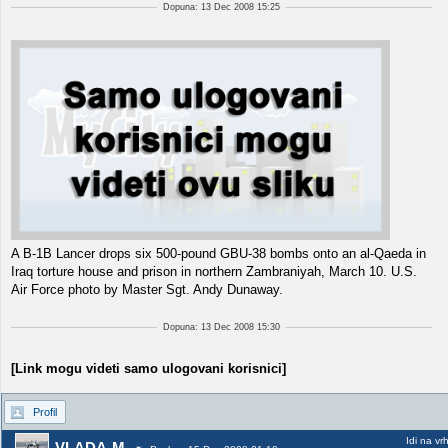
Dopuna: 13 Dec 2008 15:25
A B-1B Lancer drops six 500-pound GBU-38 bombs onto an al-Qaeda in
Iraq torture house and prison in northern Zambraniyah, March 10. U.S.
Air Force photo by Master Sgt. Andy Dunaway.
Dopuna: 13 Dec 2008 15:30
[Link mogu videti samo ulogovani korisnici]
Profil
Idi na vr
VLADA-M.