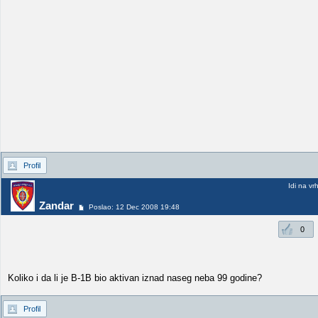
Profil
Idi na vr
Zandar
Poslao: 12 Dec 2008 19:48
0
Koliko i da li je B-1B bio aktivan iznad naseg neba 99 godine?
Profil