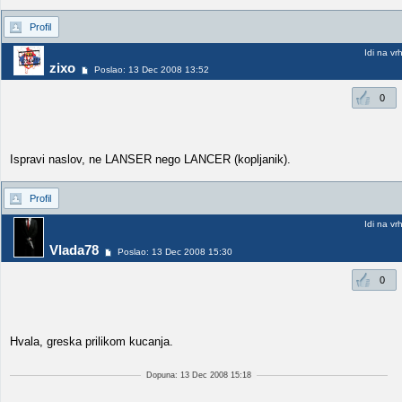
Profil
Idi na vr
zixo
Poslao: 13 Dec 2008 13:52
0
Ispravi naslov, ne LANSER nego LANCER (kopljanik).
Profil
Idi na vr
Vlada78
Poslao: 13 Dec 2008 15:30
0
Hvala, greska prilikom kucanja.
Dopuna: 13 Dec 2008 15:18