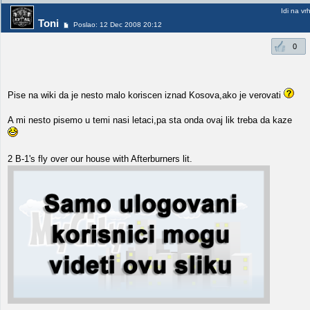
Idi na vr
Toni
Poslao: 12 Dec 2008 20:12
0
Pise na wiki da je nesto malo koriscen iznad Kosova,ako je verovati
A mi nesto pisemo u temi nasi letaci,pa sta onda ovaj lik treba da kaze
2 B-1's fly over our house with Afterburners lit.