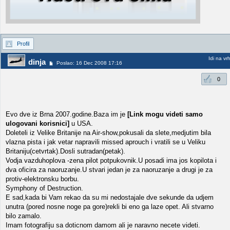
Profil
Idi na vr
dinja
Poslao: 16 Dec 2008 17:16
0
Evo dve iz Brna 2007.godine.Baza im je
[Link mogu videti samo
ulogovani korisnici]
u USA.
Doleteli iz Velike Britanije na Air-show,pokusali da slete,medjutim bila
vlazna pista i jak vetar napravili missed aprouch i vratili se u Veliku
Britaniju(cetvrtak).Dosli sutradan(petak).
Vodja vazduhoplova -zena pilot potpukovnik.U posadi ima jos kopilota i
dva oficira za naoruzanje.U stvari jedan je za naoruzanje a drugi je za
protiv-elektronsku borbu.
Symphony of Destruction.
E sad,kada bi Vam rekao da su mi nedostajale dve sekunde da udjem
unutra (pored nosne noge pa gore)rekli bi eno ga laze opet. Ali stvarno
bilo zamalo.
Imam fotografiju sa doticnom damom ali je naravno necete videti.