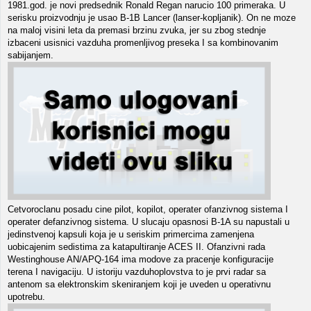
1981.god. je novi predsednik Ronald Regan narucio 100 primeraka. U
serisku proizvodnju je usao B-1B Lancer (lanser-kopljanik). On ne moze
na maloj visini leta da premasi brzinu zvuka, jer su zbog stednje
izbaceni usisnici vazduha promenljivog preseka I sa kombinovanim
sabijanjem.
Cetvoroclanu posadu cine pilot, kopilot, operater ofanzivnog sistema I
operater defanzivnog sistema. U slucaju opasnosi B-1A su napustali u
jedinstvenoj kapsuli koja je u seriskim primercima zamenjena
uobicajenim sedistima za katapultiranje ACES II. Ofanzivni rada
Westinghouse AN/APQ-164 ima modove za pracenje konfiguracije
terena I navigaciju. U istoriju vazduhoplovstva to je prvi radar sa
antenom sa elektronskim skeniranjem koji je uveden u operativnu
upotrebu.