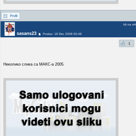
Profil
Idi na vr
sasans23
Poslao: 18 Dec 2008 00:49
1
Неколико слика са МАКС-а 2005.