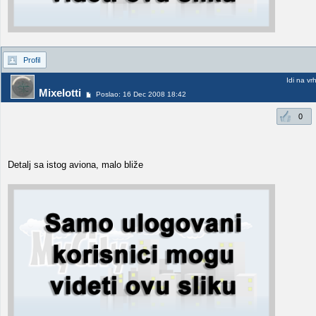
Profil
Idi na vr
Mixelotti
Poslao: 16 Dec 2008 18:42
0
Detalj sa istog aviona, malo bliže