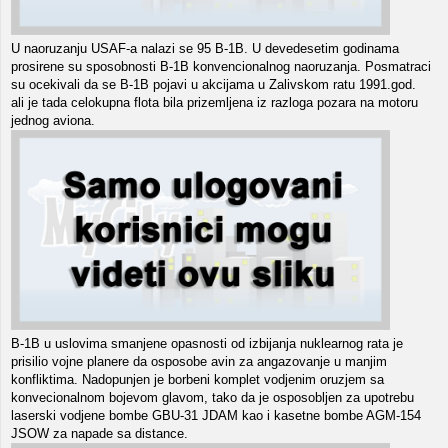
U naoruzanju USAF-a nalazi se 95 B-1B. U devedesetim godinama
prosirene su sposobnosti B-1B konvencionalnog naoruzanja. Posmatraci
su ocekivali da se B-1B pojavi u akcijama u Zalivskom ratu 1991.god.
ali je tada celokupna flota bila prizemljena iz razloga pozara na motoru
jednog aviona.
B-1B u uslovima smanjene opasnosti od izbijanja nuklearnog rata je
prisilio vojne planere da osposobe avin za angazovanje u manjim
konfliktima. Nadopunjen je borbeni komplet vodjenim oruzjem sa
konvecionalnom bojevom glavom, tako da je osposobljen za upotrebu
laserski vodjene bombe GBU-31 JDAM kao i kasetne bombe AGM-154
JSOW za napade sa distance.