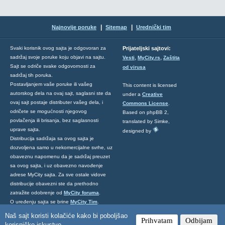
|
|
Najnovije poruke
Sitemap
Urednički tim
Svaki korisnik ovog sajta je odgovoran za
Prijateljski sajtovi:
,
,
sadržaj svoje poruke koju objavi na sajtu.
Vesti
MyCity.rs
Zaštita
Sajt se odriče svake odgovornosti za
od virusa
sadržaj tih poruka.
Postavljanjem vaše poruke ili vašeg
This content is licensed
autorskog dela na ovaj sajt, saglasni ste da
under a
Creative
ovaj sajt postaje distributer vašeg dela, i
Commons License
.
odričete se mogućnosti njegovog
Based on phpBB 2,
povlačenja ili brisanja, bez saglasnosti
translated by Simke,
uprave sajta.
designed by
Distribucija sadržaja sa ovog sajta je
dozvoljena samo u nekomercijalne svrhe, uz
obaveznu napomenu da je sadržaj preuzet
sa ovog sajta, i uz obavezno navođenje
adrese MyCity sajta. Za sve ostale vidove
distribucije obavezni ste da prethodno
zatražite odobrenje od
MyCity foruma
.
O uređenju sajta se brine
MyCity Tim
.
Ukoliko želite da nas kontaktirate kliknite
Naš sajt koristi kolačiće kako bi poboljšao
Prihvatam
Odbijam
ovde
.
korisničko iskustvo