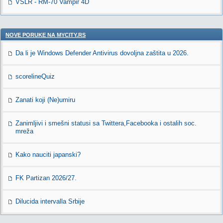
VSLR - RM-70 Vampir 4D
NOVE PORUKE NA MYCITY.RS
Da li je Windows Defender Antivirus dovoljna zaštita u 2026.
scorelineQuiz
Zanati koji (Ne)umiru
Zanimljivi i smešni statusi sa Twittera,Facebooka i ostalih soc.
mreža
Kako nauciti japanski?
FK Partizan 2026/27.
Dilucida intervalla Srbije