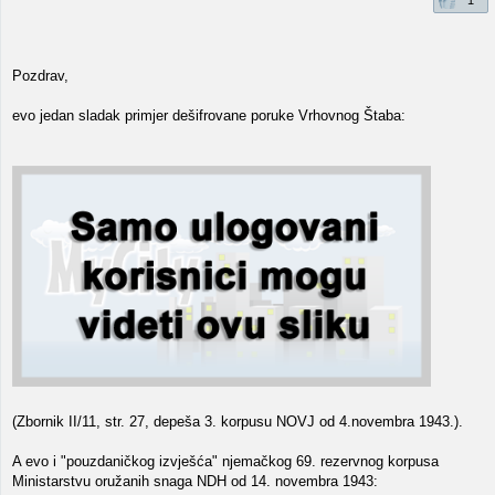
1
Pozdrav,
evo jedan sladak primjer dešifrovane poruke Vrhovnog Štaba:
(Zbornik II/11, str. 27, depeša 3. korpusu NOVJ od 4.novembra 1943.).
A evo i "pouzdaničkog izvješća" njemačkog 69. rezervnog korpusa
Ministarstvu oružanih snaga NDH od 14. novembra 1943: