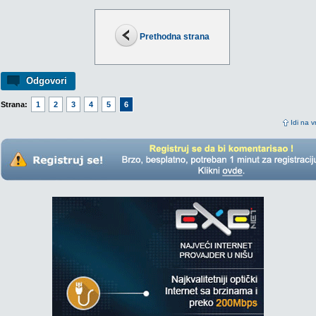
Prethodna strana
Odgovori
Strana:
1
2
3
4
5
6
Idi na v