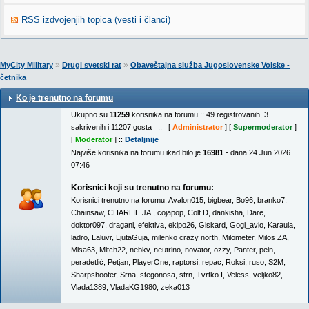
RSS izdvojenjih topica (vesti i članci)
»
»
MyCity Military
Drugi svetski rat
Obaveštajna služba Jugoslovenske Vojske -
četnika
Ko je trenutno na forumu
Ukupno su
11259
korisnika na forumu :: 49 registrovanih, 3
sakrivenih i 11207 gosta :: [
Administrator
] [
Supermoderator
]
[
Moderator
] ::
Detaljnije
Najviše korisnika na forumu ikad bilo je
16981
- dana 24 Jun 2026
07:46
Korisnici koji su trenutno na forumu:
Korisnici trenutno na forumu:
Avalon015
,
bigbear
,
Bo96
,
branko7
,
Chainsaw
,
CHARLIE JA.
,
cojapop
,
Colt D
,
dankisha
,
Dare
,
doktor097
,
draganl
,
efektiva
,
ekipo26
,
Giskard
,
Gogi_avio
,
Karaula
,
ladro
,
Laluvr
,
LjutaGuja
,
milenko crazy north
,
Milometer
,
Milos ZA
,
Misa63
,
Mitch22
,
nebkv
,
neutrino
,
novator
,
ozzy
,
Panter
,
pein
,
peradetlić
,
Petjan
,
PlayerOne
,
raptorsi
,
repac
,
Roksi
,
ruso
,
S2M
,
Sharpshooter
,
Srna
,
stegonosa
,
strn
,
Tvrtko I
,
Veless
,
veljko82
,
Vlada1389
,
VladaKG1980
,
zeka013