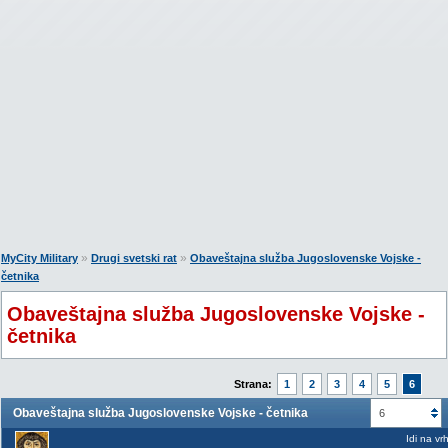
»
»
MyCity Military
Drugi svetski rat
Obaveštajna služba Jugoslovenske Vojske -
četnika
Obaveštajna služba Jugoslovenske Vojske -
četnika
Strana:
1
2
3
4
5
6
Obaveštajna služba Jugoslovenske Vojske - četnika
6
Idi na vr