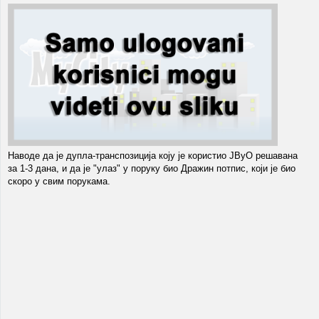
Наводе да је дупла-транспозиција коју је користио ЈВуО решавана
за 1-3 дана, и да је "улаз" у поруку био Дражин потпис, који је био
скоро у свим порукама.