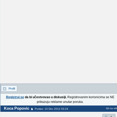
Profil
Registruj se
da bi učestvovao u diskusiji.
Registrovanim korisnicima se NE
prikazuju reklame unutar poruka.
Koca Popovic
Idi na vr
Poslao: 10 Dec 2012 03:24