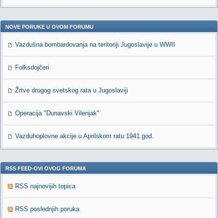
NOVE PORUKE U OVOM FORUMU
Vazdušna bombardovanja na teritoriji Jugoslavije u WWII
Folksdojčeri
Žrtve drugog svetskog rata u Jugoslaviji
Operacija "Dunavski Vilenjak"
Vazduhoplovne akcije u Aprilskom ratu 1941.god.
RSS FEED-OVI OVOG FORUMA
RSS najnovijih topica
RSS poslednjih poruka