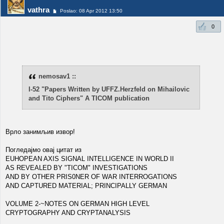
vathra
Poslao: 08 Apr 2012 13:50
0
nemosav1 ::
I-52 "Papers Written by UFFZ.Herzfeld on Mihailovic
and Tito Ciphers" A TICOM publication
Врло занимљив извор!
Погледајмо овај цитат из
EUHOPEAN AXIS SIGNAL INTELLIGENCE IN WORLD II
AS REVEALED BY "TICOM" INVESTIGATIONS
AND BY OTHER PRIS0NER OF WAR INTERROGATIONS
AND CAPTURED MATERIAL; PRINCIPALLY GERMAN
VOLUME 2-~NOTES ON GERMAN HIGH LEVEL
CRYPTOGRAPHY AND CRYPTANALYSIS