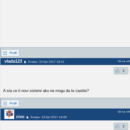
Profil
vlada123
Idi na vr
Poslao: 10 Apr 2017 18:41
2
A sta ce ti novi sistemi ako ne mogu da te zastite?
Profil
Idi na vr
zixo
Poslao: 10 Apr 2017 19:09
2