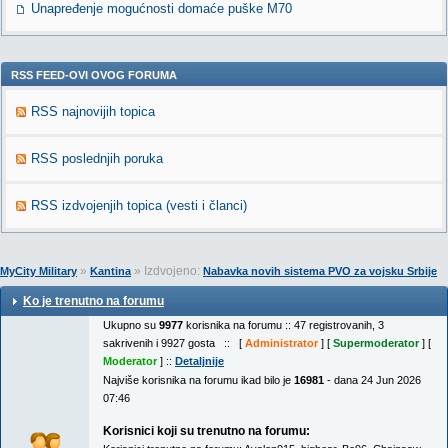
Unapređenje mogućnosti domaće puške M70
RSS FEED-OVI OVOG FORUMA
RSS najnovijih topica
RSS poslednjih poruka
RSS izdvojenjih topica (vesti i članci)
»
» Izdvojeno:
MyCity Military
Kantina
Nabavka novih sistema PVO za vojsku Srbije
Ko je trenutno na forumu
Ukupno su
9977
korisnika na forumu :: 47 registrovanih, 3
sakrivenih i 9927 gosta :: [
Administrator
] [
Supermoderator
] [
Moderator
] ::
Detaljnije
Najviše korisnika na forumu ikad bilo je
16981
- dana 24 Jun 2026
07:46
Korisnici koji su trenutno na forumu: