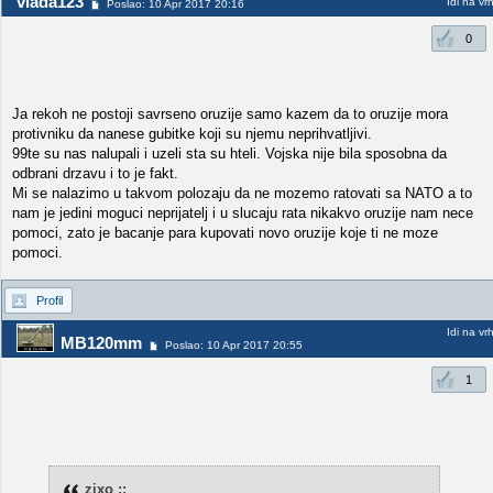
vlada123
Idi na vr
Poslao: 10 Apr 2017 20:16
0
Ja rekoh ne postoji savrseno oruzije samo kazem da to oruzije mora
protivniku da nanese gubitke koji su njemu neprihvatljivi.
99te su nas nalupali i uzeli sta su hteli. Vojska nije bila sposobna da
odbrani drzavu i to je fakt.
Mi se nalazimo u takvom polozaju da ne mozemo ratovati sa NATO a to
nam je jedini moguci neprijatelj i u slucaju rata nikakvo oruzije nam nece
pomoci, zato je bacanje para kupovati novo oruzije koje ti ne moze
pomoci.
Profil
Idi na vr
MB120mm
Poslao: 10 Apr 2017 20:55
1
zixo ::