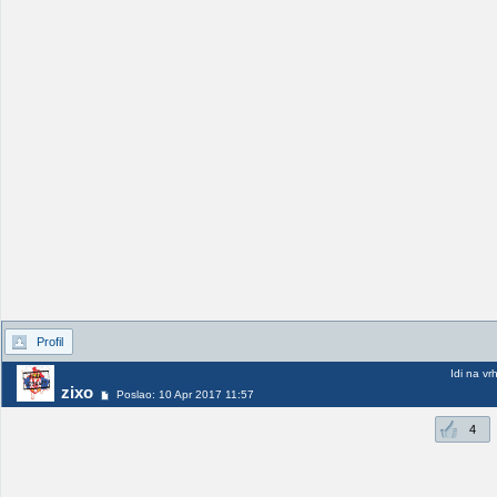
Profil
Idi na vr
zixo
Poslao: 10 Apr 2017 11:57
4