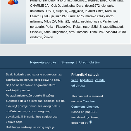
Korisnici trenutno na forumu:
Avalon015
,
bigbear
,
Bo96
,
Chainsaw
,
CHARLIE JA.
,
Colt D
,
dankisha
,
Dare
,
dejan1972
,
djonsule
,
doktor097
,
DS01
,
ekipo26
,
Gogi_avio
,
Ir
,
Joint Chief
,
Karaula
,
Laluvr
,
LjutaGuja
,
luka1978
,
mile.ilic75
,
milenko crazy north
,
miljannis
,
Milos ZA
,
Mitch22
,
nebkv
,
neutrino
,
ozzy
,
Panter
,
pein
,
peradetlić
,
Petjan
,
PlayerOne
,
Roksi
,
ruso
,
S2M
,
ShtagodShtagod
,
Sinisa76
,
Srna
,
stegonosa
,
strn
,
Tafocus
,
Tribal
,
v82
,
VladaKG1980
,
vladom6
,
Žukov
|
|
Najnovije poruke
Sitemap
Urednički tim
Svaki korisnik ovog sajta je odgovoran za
Prijateljski sajtovi:
,
,
sadržaj svoje poruke koju objavi na sajtu.
Vesti
MyCity.rs
Zaštita
Sajt se odriče svake odgovornosti za
od virusa
sadržaj tih poruka.
Postavljanjem vaše poruke ili vašeg
This content is licensed
autorskog dela na ovaj sajt, saglasni ste da
under a
Creative
ovaj sajt postaje distributer vašeg dela, i
Commons License
.
odričete se mogućnosti njegovog
Based on phpBB 2,
povlačenja ili brisanja, bez saglasnosti
translated by Simke,
uprave sajta.
designed by
Distribucija sadržaja sa ovog sajta je