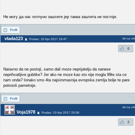
Не могу да нас потпуно заштите јер таква заштита не постоји.
Profil
vlada123
Idi na vr
Poslao: 10 Apr 2017 19:47
0
Naravno da ne postoji, samo dali moze neprijatelju da nanese
neprihvatljive gubitke? Jer ako ne moze kao sto nije mogla 99te sta ce
nam onda? Ionako smo 4ta najsiromasnija evropska zemlja bolje te pare
potrositi pametnije.
Profil
Idi na vr
Voja1978
Poslao: 10 Apr 2017 20:08
2