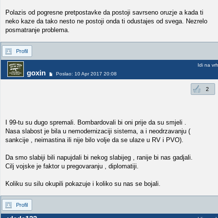
Polazis od pogresne pretpostavke da postoji savrseno oruzje a kada ti
neko kaze da tako nesto ne postoji onda ti odustajes od svega. Nezrelo
posmatranje problema.
Profil
Idi na vr
goxin
Poslao: 10 Apr 2017 20:08
2
I 99-tu su dugo spremali. Bombardovali bi oni prije da su smjeli .
Nasa slabost je bila u nemodernizaciji sistema, a i neodrzavanju (
sankcije , neimastina ili nije bilo volje da se ulaze u RV i PVO).
Da smo slabiji bili napujdali bi nekog slabijeg , ranije bi nas gadjali.
Cilj vojske je faktor u pregovaranju , diplomatiji.
Koliku su silu okupili pokazuje i koliko su nas se bojali.
Profil