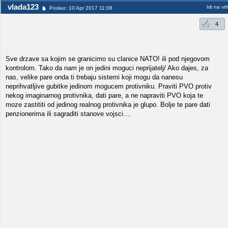
vlada123
Idi na vr
Poslao: 10 Apr 2017 11:08
4
Sve drzave sa kojim se granicimo su clanice NATO! ili pod njegovom
kontrolom. Tako da nam je on jedini moguci neprijatelj/ Ako dajes, za
nas, velike pare onda ti trebaju sistemi koji mogu da nanesu
neprihvatljive gubitke jedinom mogucem protivniku. Praviti PVO protiv
nekog imaginarnog protivnika, dati pare, a ne napraviti PVO koja te
moze zastititi od jedinog realnog protivnika je glupo. Bolje te pare dati
penzionerima ili sagraditi stanove vojsci....