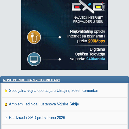
NOVE PORUKE NA MYCITY-MILITARY
Specijalna vojna operacija u Ukrajini, 2026. komentari
Amblemi jedinica i ustanova Vojske Srbije
Rat Izrael i SAD protiv Irana 2026