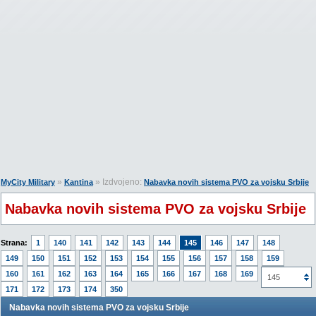
»
» Izdvojeno:
MyCity Military
Kantina
Nabavka novih sistema PVO za vojsku Srbije
Nabavka novih sistema PVO za vojsku Srbije
Strana:
1
140
141
142
143
144
145
146
147
148
149
150
151
152
153
154
155
156
157
158
159
160
161
162
163
164
165
166
167
168
169
170
145
171
172
173
174
350
Nabavka novih sistema PVO za vojsku Srbije