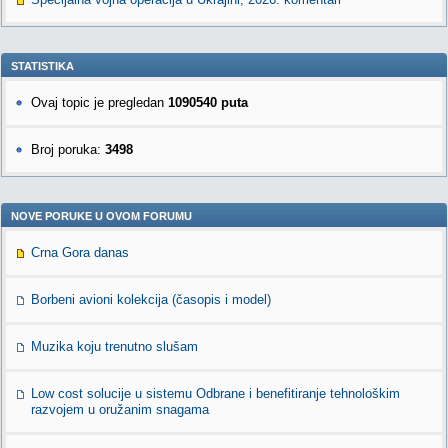
STATISTIKA
Ovaj topic je pregledan
1090540 puta
Broj poruka:
3498
NOVE PORUKE U OVOM FORUMU
Crna Gora danas
Borbeni avioni kolekcija (časopis i model)
Muzika koju trenutno slušam
Low cost solucije u sistemu Odbrane i benefitiranje tehnološkim
razvojem u oružanim snagama