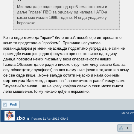
Мислим да је овде један од проблема што неки и
даље '''праве'' ПВО за одбрану од напада НАТО-а
какав смо имали 1999. године. И онда упадамо у
ћорсокаке.
Ко то овде може да "прави" било шта.А посебно је интересантно
коме то представља "проблем". Прилично несувисла
кованица,барем је мени нејасна.Да подсетимо узгред да је сличне
примедбе имао још један форумаш пре нешто више од годину
дана,а поводом неких писања у вези оперативности наших
Газела.Обзиром да се ради о високо стручном лицу везано баш за
ову област(ето,случајност),па ако њему није јасно шта,како и о чему
се све овде пише...може ваљда остати нејасно и нама обичним
смртницима.Или можда право на " аналитичко играње" имају само
"изузетни"чланови ...но на крају крајева свако о себи може имати
лепо мишљење.То му некако дође и нормално.
Profil
Idi na vr
zixo
Poslao: 11 Apr 2017 05:47
1