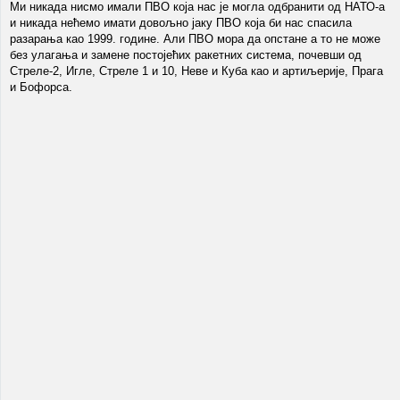
Ми никада нисмо имали ПВО која нас је могла одбранити од НАТО-а
и никада нећемо имати довољно јаку ПВО која би нас спасила
разарања као 1999. године. Али ПВО мора да опстане а то не може
без улагања и замене постојећих ракетних система, почевши од
Стреле-2, Игле, Стреле 1 и 10, Неве и Куба као и артиљерије, Прага
и Бофорса.