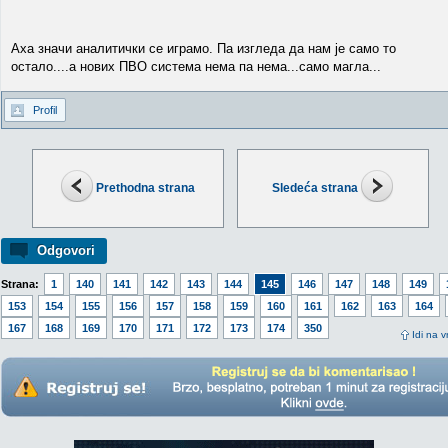
Аха значи аналитички се играмо. Па изгледа да нам је само то
остало....а нових ПВО система нема па нема...само магла...
Profil
Prethodna strana
Sledeća strana
Odgovori
Strana:
1
140
141
142
143
144
145
146
147
148
149
153
154
155
156
157
158
159
160
161
162
163
164
167
168
169
170
171
172
173
174
350
Idi na v