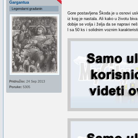
Gargantua
Legendarni građanin
Gore postavljena Škoda je u osnovi uslo
iz kog je nastala. Ali kako u životu biv
dobije se volja i želja da se napravi n
l sa 50 ks i solidnim voznim karakteris
Pridružio:
24 Sep 2013
Poruke:
5305