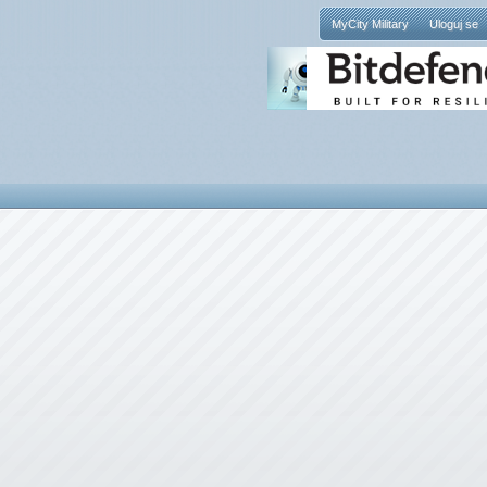
MyCity Military
Uloguj se