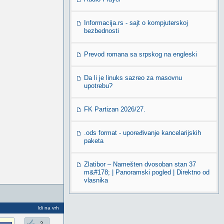
Informacija.rs - sajt o kompjuterskoj
bezbednosti
Prevod romana sa srpskog na engleski
Da li je linuks sazreo za masovnu
upotrebu?
FK Partizan 2026/27.
.ods format - upoređivanje kancelarijskih
paketa
Zlatibor – Namešten dvosoban stan 37
m&#178; | Panoramski pogled | Direktno od
vlasnika
Idi na vrh
2