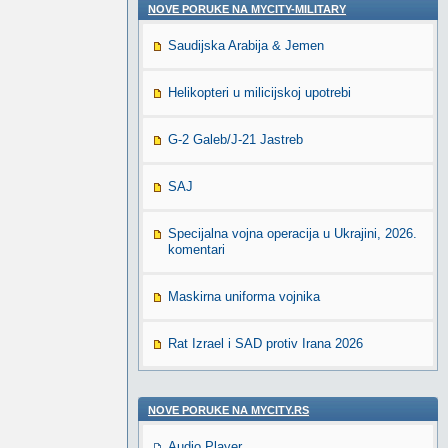
NOVE PORUKE NA MYCITY-MILITARY
Saudijska Arabija & Jemen
Helikopteri u milicijskoj upotrebi
G-2 Galeb/J-21 Jastreb
SAJ
Specijalna vojna operacija u Ukrajini, 2026.
komentari
Maskirna uniforma vojnika
Rat Izrael i SAD protiv Irana 2026
NOVE PORUKE NA MYCITY.RS
Audio Player