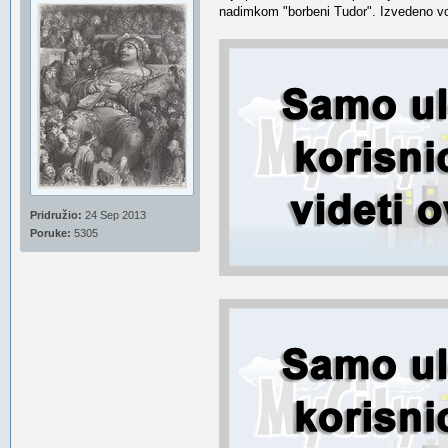
nadimkom "borbeni Tudor". Izvedeno voz
Pridružio:
24 Sep 2013
Poruke:
5305