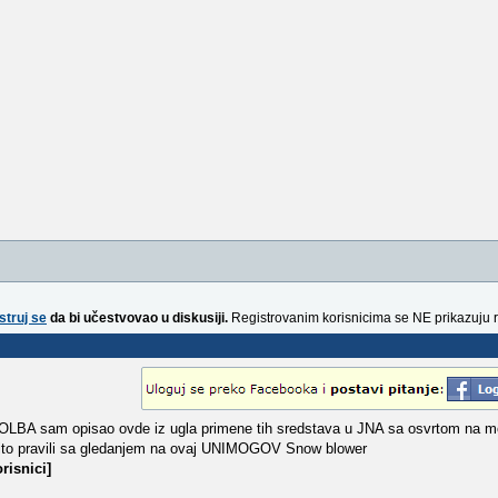
struj se
da bi učestvovao u diskusiji.
Registrovanim korisnicima se NE prikazuju 
OLBA sam opisao ovde iz ugla primene tih sredstava u JNA sa osvrtom na m
 očito pravili sa gledanjem na ovaj UNIMOGOV Snow blower
risnici]