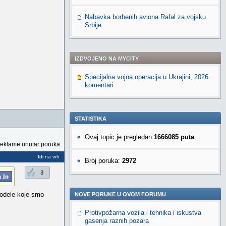
Nabavka borbenih aviona Rafal za vojsku
Srbije
IZDVOJENO NA MYCITY
Specijalna vojna operacija u Ukrajini, 2026.
komentari
STATISTIKA
Ovaj topic je pregledan
1666085 puta
reklame unutar poruka.
Idi na vrh
Broj poruka:
2972
3
odele koje smo
NOVE PORUKE U OVOM FORUMU
Protivpožarna vozila i tehnika i iskustva
gasenja raznih pozara