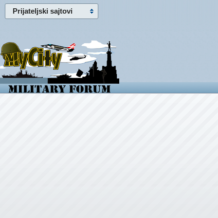
Prijateljski sajtovi