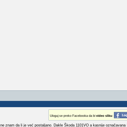
Uloguj se preko Facebooka da bi
video sliku
:
 i ne znam da li je već postaljano. Dakle Škoda 1101VO a kasnije označavana