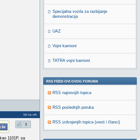
Specijalna vozila za razbijanje
demonstracija
UAZ
Vojni kamioni
TATRA vojni kamioni
RSS FEED-OVI OVOG FORUMA
RSS najnovijih topica
RSS poslednjih poruka
Idi na vrh
RSS izdvojenjih topica (vesti i članci)
3
 kao 1101P, sa