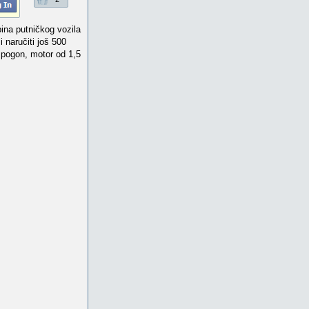
bina putničkog vozila
 naručiti još 500
4 pogon, motor od 1,5