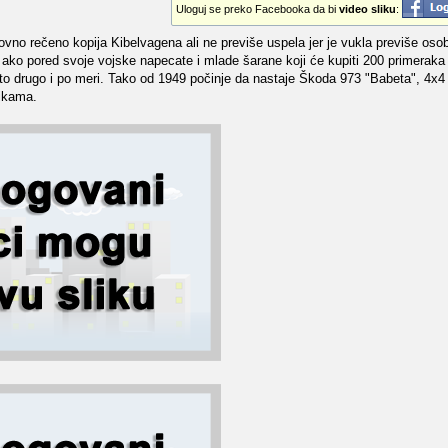
Uloguj se preko Facebooka da bi
video sliku
:
vno rečeno kopija Kibelvagena ali ne previše uspela jer je vukla previše oso
a ako pored svoje vojske napecate i mlade šarane koji će kupiti 200 primeraka i
ešto drugo i po meri. Tako od 1949 počinje da nastaje Škoda 973 "Babeta", 4x
tikama.