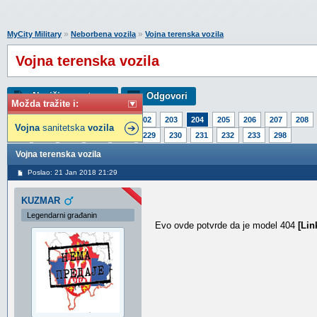
»
»
MyCity Military
Neborbena vozila
Vojna terenska vozila
Vojna terenska vozila
Napiši novu temu
Odgovori
Možda tražite i:
Strana:
1
199
200
201
202
203
204
205
206
207
208
Vojna
sanitetska
vozila
224
225
226
227
228
229
230
231
232
233
298
Vojna terenska vozila
Poslao: 21 Jan 2018 21:29
KUZMAR
Legendarni građanin
Evo ovde potvrde da je model 404
[Lin