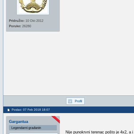
Pridružio:
10 Okt 2012
Poruke:
26280
Profil
Poslao: 07 Feb 2018 18:07
Gargantua
Legendarni građanin
Nije punokrvni terenac pošto je 4x2, a