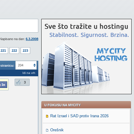
Napisano na dan:
6.3.2008
221
222
223
204
stranicu:
Idi na vrh
3
U FOKUSU NA MYCITY
Rat Izrael i SAD protiv Irana 2026
Orešnik