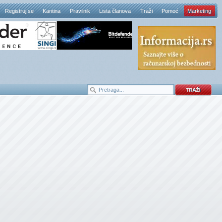
Registruj se
Kantina
Pravilnik
Lista članova
Traži
Pomoć
Marketing