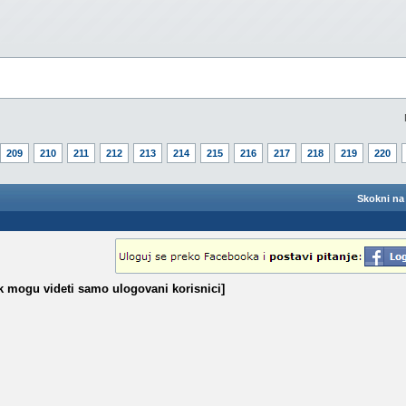
209
210
211
212
213
214
215
216
217
218
219
220
Skokni na 
k mogu videti samo ulogovani korisnici]