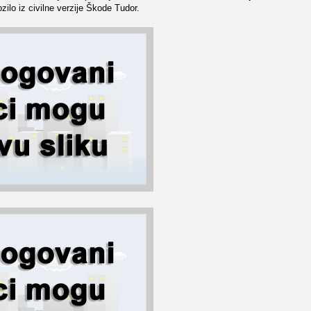
ilo iz civilne verzije Škode Tudor.