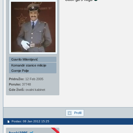
Gavrilo Milentijević
Komandir stanice milicije
Gornje Polje
Pridružio:
12 Feb 2005
Poruke:
37748
Gde živiš:
ovalni kabinet
Profil
Poslao: 08 Jan 2012 15:25