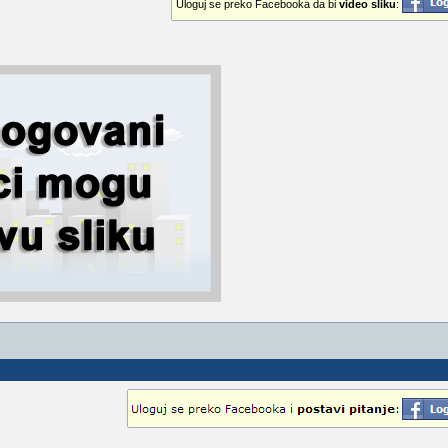
Uloguj se preko Facebooka da bi
video sliku
: