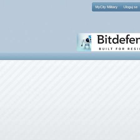
MyCity Military
Uloguj se