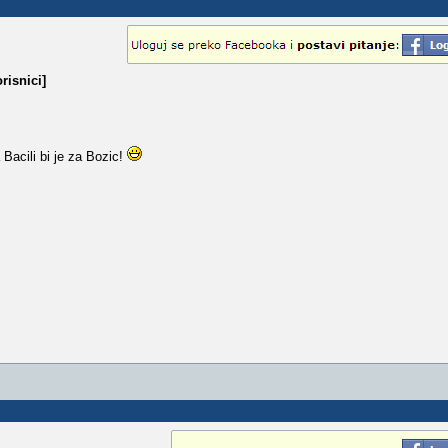
risnici]
acili bi je za Bozic!