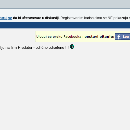
struj se
da bi učestvovao u diskusiji.
Registrovanim korisnicima se NE prikazuju 
ju na film Predator - odlično odrađeno !!!