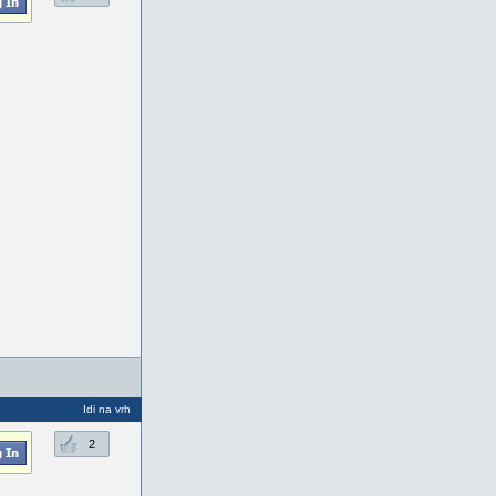
Idi na vrh
2