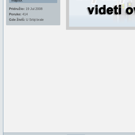
majstor.
Pridružio:
19 Jul 2008
Poruke:
414
Gde živiš:
U Srbji brale