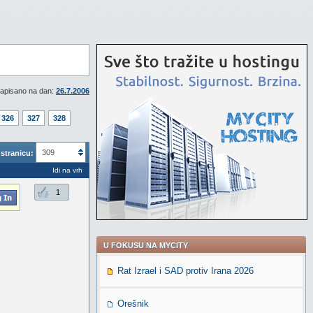
apisano na dan:
26.7.2006
326
327
328
309
stranicu:
Idi na vrh
1
U FOKUSU NA MYCITY
Rat Izrael i SAD protiv Irana 2026
Orešnik