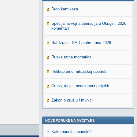
Dron kamikaza
Specijalna vojna operacija u Ukrajini, 2026.
komentari
Rat Izrael i SAD protiv Irana 2026
Ruska ratna mornarica
Helikopteri u milicijskoj upotrebi
Crtezi, ideje i nedovrseni projekti
Zakon o oružju i municiji
NOVE PORUKE NA MYCITY.RS
Kako nauciti japanski?