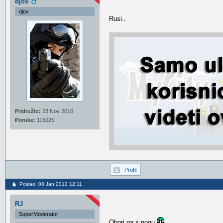
djox
djox
Rusi..
Pridružio:
23 Nov 2010
Poruke:
115025
Profil
Poslao: 08 Jan 2012 12:11
RJ
SuperModerator
Obori ga s nogu