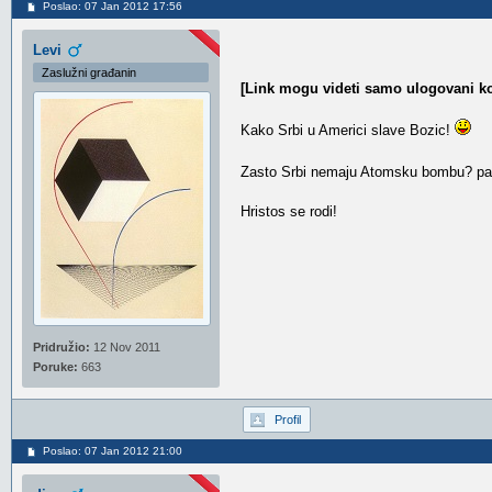
Poslao: 07 Jan 2012 17:56
Levi
Zaslužni građanin
[Link mogu videti samo ulogovani ko
Kako Srbi u Americi slave Bozic!
Zasto Srbi nemaju Atomsku bombu? pa B
Hristos se rodi!
Pridružio:
12 Nov 2011
Poruke:
663
Profil
Poslao: 07 Jan 2012 21:00