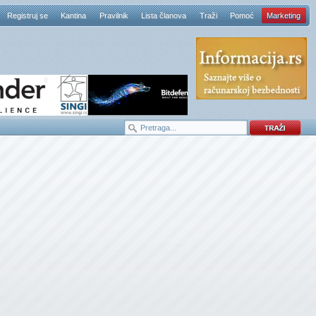
Registruj se
Kantina
Pravilnik
Lista članova
Traži
Pomoć
Marketing