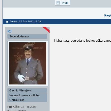
Profil
Regi
Poslao: 07 Jan 2012 17:38
RJ
SuperModerator
Hahahaaa, pogledajte leskovačku parodi
Gavrilo Milentijević
Komandir stanice milicije
Gornje Polje
Pridružio:
12 Feb 2005