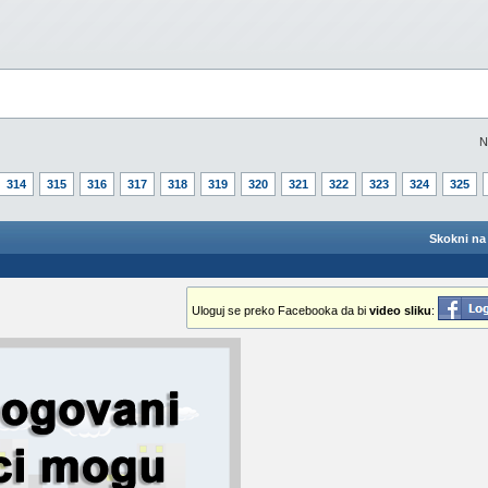
N
314
315
316
317
318
319
320
321
322
323
324
325
Skokni na 
Uloguj se preko Facebooka da bi
video sliku
: