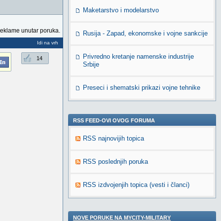
Maketarstvo i modelarstvo
reklame unutar poruka.
Rusija - Zapad, ekonomske i vojne sankcije
Idi na vrh
Privredno kretanje namenske industrije
14
Srbije
Preseci i shematski prikazi vojne tehnike
RSS FEED-OVI OVOG FORUMA
RSS najnovijih topica
RSS poslednjih poruka
RSS izdvojenjih topica (vesti i članci)
NOVE PORUKE NA MYCITY-MILITARY