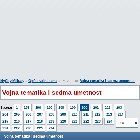
»
» Izdvojeno:
MyCity Military
Opšte vojne teme
Vojna tematika i sedma umetnost
Vojna tematika i sedma umetnost
Strana:
1
195
196
197
198
199
200
201
202
203
204
205
206
207
208
209
210
211
212
213
214
215
216
217
218
219
220
221
222
223
224
225
200
226
227
228
229
714
Vojna tematika i sedma umetnost