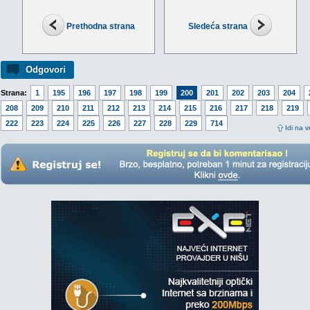
Prethodna strana
Sledeća strana
Odgovori
Strana:
1
195
196
197
198
199
200
201
202
203
204
208
209
210
211
212
213
214
215
216
217
218
219
222
223
224
225
226
227
228
229
714
Idi na v