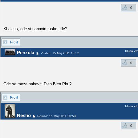
0
Khaless, gde si nabavio ruske title?
Profil
Idi na vr
Penzula
Poslao: 15 Maj 2011 15:52
0
Gde se moze nabaviti Dien Bien Phu?
Profil
Idi na vr
Nesho
Poslao: 15 Maj 2011 20:53
0