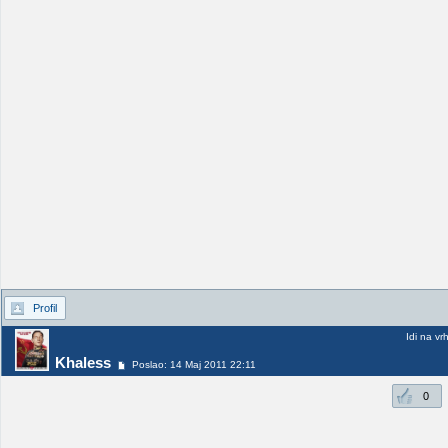
Profil
Idi na vr
Khaless
Poslao: 14 Maj 2011 22:11
0