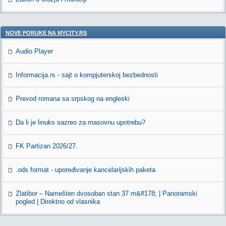
NOVE PORUKE NA MYCITY.RS
Audio Player
Informacija.rs - sajt o kompjuterskoj bezbednosti
Prevod romana sa srpskog na engleski
Da li je linuks sazreo za masovnu upotrebu?
FK Partizan 2026/27.
.ods format - upoređivanje kancelarijskih paketa
Zlatibor – Namešten dvosoban stan 37 m&#178; | Panoramski
pogled | Direktno od vlasnika