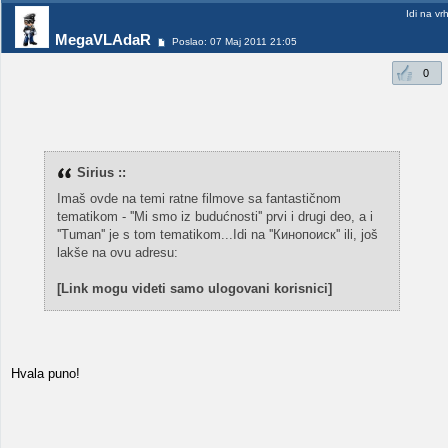
Idi na vr
MegaVLAdaR
Poslao: 07 Maj 2011 21:05
0
Sirius ::
Imaš ovde na temi ratne filmove sa fantastičnom
tematikom - ''Mi smo iz budućnosti'' prvi i drugi deo, a i
''Tuman'' je s tom tematikom...Idi na ''Кинопоиск'' ili, još
lakše na ovu adresu:
[Link mogu videti samo ulogovani korisnici]
Hvala puno!