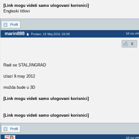
[Link mogu videti samo ulogovani korisnici]
Engleski titlovi
Profil
marin888
Idi na vr
Poslao: 16 Maj 2011 18:09
0
Radi se STALJINGRAD
izlazi 9.may 2012
možda bude u 3D
[Link mogu videti samo ulogovani korisnici]
[Link mogu videti samo ulogovani korisnici]
Profil
Idi na vr