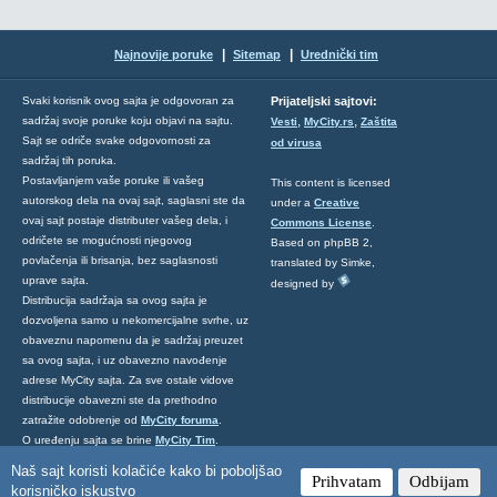
|
|
Najnovije poruke
Sitemap
Urednički tim
Svaki korisnik ovog sajta je odgovoran za
Prijateljski sajtovi:
,
,
sadržaj svoje poruke koju objavi na sajtu.
Vesti
MyCity.rs
Zaštita
Sajt se odriče svake odgovornosti za
od virusa
sadržaj tih poruka.
Postavljanjem vaše poruke ili vašeg
This content is licensed
autorskog dela na ovaj sajt, saglasni ste da
under a
Creative
ovaj sajt postaje distributer vašeg dela, i
Commons License
.
odričete se mogućnosti njegovog
Based on phpBB 2,
povlačenja ili brisanja, bez saglasnosti
translated by Simke,
uprave sajta.
designed by
Distribucija sadržaja sa ovog sajta je
dozvoljena samo u nekomercijalne svrhe, uz
obaveznu napomenu da je sadržaj preuzet
sa ovog sajta, i uz obavezno navođenje
adrese MyCity sajta. Za sve ostale vidove
distribucije obavezni ste da prethodno
zatražite odobrenje od
MyCity foruma
.
O uređenju sajta se brine
MyCity Tim
.
Ukoliko želite da nas kontaktirate kliknite
Naš sajt koristi kolačiće kako bi poboljšao
Prihvatam
Odbijam
ovde
.
korisničko iskustvo