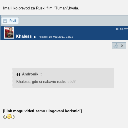
Ima li ko prevod za Ruski film "Tuman",hvala.
Profil
Idi na vr
Khaless
Poslao: 15 Maj 2011 23:13
0
Andronik ::
Khaless, gde si nabavio ruske title?
[Link mogu videti samo ulogovani korisnici]