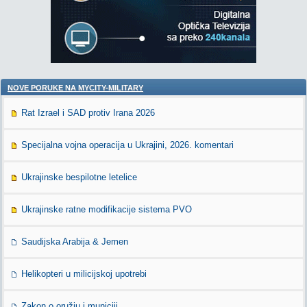
NOVE PORUKE NA MYCITY-MILITARY
Rat Izrael i SAD protiv Irana 2026
Specijalna vojna operacija u Ukrajini, 2026. komentari
Ukrajinske bespilotne letelice
Ukrajinske ratne modifikacije sistema PVO
Saudijska Arabija & Jemen
Helikopteri u milicijskoj upotrebi
Zakon o oružju i municiji