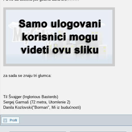
za sada se znaju tri glumca:
Til Švajger (Inglorious Basterds)
Sergej Garmaš (72 metra, Utomlenie 2)
Danila Kozlovski("Borman", Mi iz budućnosti)
Profil