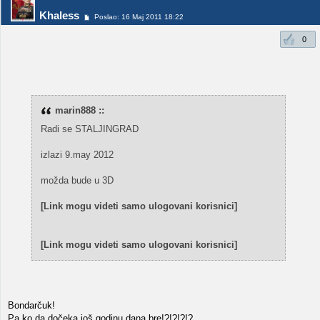
Khaless
Poslao: 16 Maj 2011 18:22
0
marin888 ::
Radi se STALJINGRAD
izlazi 9.may 2012
možda bude u 3D
[Link mogu videti samo ulogovani korisnici]
[Link mogu videti samo ulogovani korisnici]
Bondarčuk!
Pa ko da dočeka još godinu dana bre!?!?!?!?