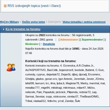
RSS izdvojenjih topica (vesti i članci)
»
» Izdvojeno:
MyCity Military
Opšte vojne teme
Vojna tematika i sedma umetnost
Ko je trenutno na forumu
Ukupno su
2922
korisnika na forumu :: 56 registrovanih, 5
sakrivenih i 2861 gosta :: [
Administrator
] [
Supermoderator
] [
Moderator
] ::
Detaljnije
Najviše korisnika na forumu ikad bilo je
16981
- dana 24 Jun 2026
07:46
Korisnici koji su trenutno na forumu:
Korisnici trenutno na forumu:
4. Ozrenska
,
A.R.Chafee.Jr.
,
ALFASPORTIVO
,
BasCelik
,
bojanstros9
,
boxbole
,
Bubimir
,
C-Gun
,
curiosity
,
cyprus
,
dejanlule72
,
DejanSt
,
djboj
,
djuradj
,
Ercomero
,
Gheljda
,
glados
,
goran.vvv
,
Igor Antonic
,
Jeremiah
,
Jester
,
JOntra
,
lafa008
,
laurusri
,
lcc
,
lima
,
ljuba.b
,
Magistar78
,
Marky
,
marshal
,
mat
,
metallac777
,
mige84
,
mikidragi
,
mikrimaus
,
milan47
,
Mićko
,
nelezele
,
Paki
,
Papadubi
,
picknick
,
Pilipenda
,
redstar72
,
sap
,
Sarmat
,
Sevetar
,
sspp
,
stokssone
,
strelac07
,
TheBeastOfMG
,
Tribal
,
vladaa012
,
Volkcho
,
yrraf
,
Zandar
,
Šule