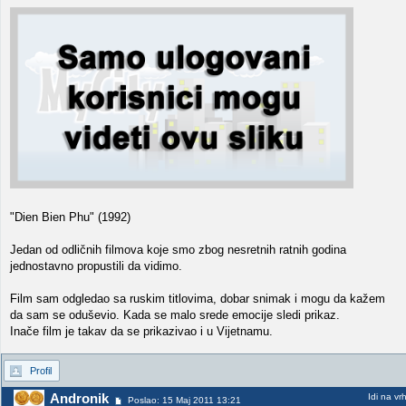
"Dien Bien Phu" (1992)
Jedan od odličnih filmova koje smo zbog nesretnih ratnih godina
jednostavno propustili da vidimo.
Film sam odgledao sa ruskim titlovima, dobar snimak i mogu da kažem
da sam se oduševio. Kada se malo srede emocije sledi prikaz.
Inače film je takav da se prikazivao i u Vijetnamu.
Profil
Andronik
Idi na vr
Poslao: 15 Maj 2011 13:21