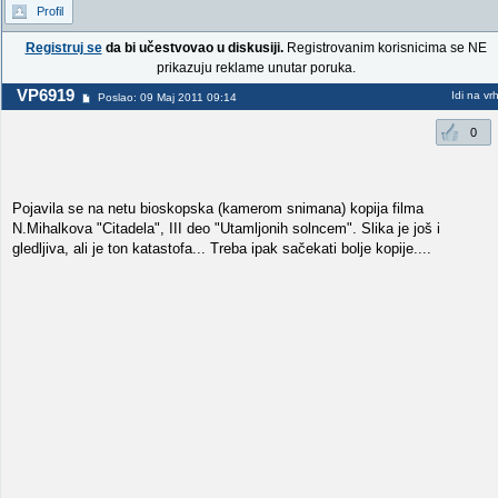
Profil
Registruj se
da bi učestvovao u diskusiji.
Registrovanim korisnicima se NE
prikazuju reklame unutar poruka.
VP6919
Idi na vr
Poslao: 09 Maj 2011 09:14
0
Pojavila se na netu bioskopska (kamerom snimana) kopija filma
N.Mihalkova "Citadela", III deo "Utamljonih solncem". Slika je još i
gledljiva, ali je ton katastofa... Treba ipak sačekati bolje kopije....