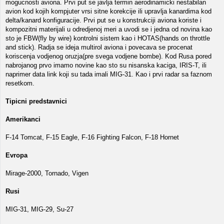
mogucnosti aviona. Prvi put se javlja termin aerodinamicki nestabilan
avion kod kojih kompjuter vrsi sitne korekcije ili upravlja kanardima kod
delta/kanard konfiguracije. Prvi put se u konstrukciji aviona koriste i
kompozitni materijali u odredjenoj meri a uvodi se i jedna od novina kao
sto je FBW(fly by wire) kontrolni sistem kao i HOTAS(hands on throttle
and stick). Radja se ideja multirol aviona i povecava se procenat
koriscenja vodjenog oruzja(pre svega vodjene bombe). Kod Rusa pored
nabrojanog prvo imamo novine kao sto su nisanska kaciga, IRIS-T, ili
naprimer data link koji su tada imali MIG-31. Kao i prvi radar sa faznom
resetkom.
Tipicni predstavnici
Amerikanci
F-14 Tomcat, F-15 Eagle, F-16 Fighting Falcon, F-18 Hornet
Evropa
Mirage-2000, Tornado, Vigen
Rusi
MIG-31, MIG-29, Su-27