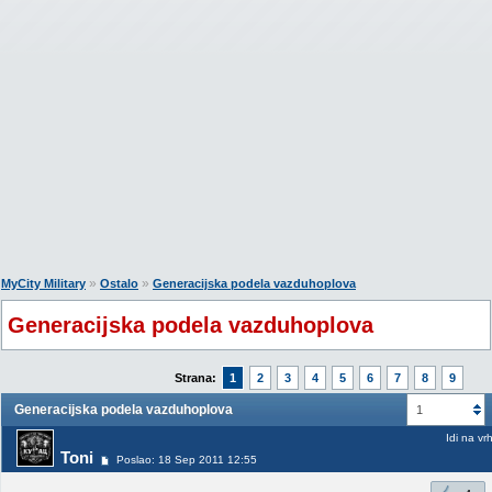
»
»
MyCity Military
Ostalo
Generacijska podela vazduhoplova
Generacijska podela vazduhoplova
Strana:
1
2
3
4
5
6
7
8
9
Generacijska podela vazduhoplova
1
Idi na vr
Toni
Poslao: 18 Sep 2011 12:55