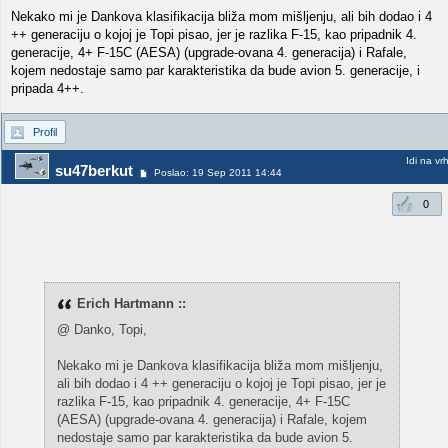
Nekako mi je Dankova klasifikacija bliža mom mišljenju, ali bih dodao i 4
++ generaciju o kojoj je Topi pisao, jer je razlika F-15, kao pripadnik 4.
generacije, 4+ F-15C (AESA) (upgrade-ovana 4. generacija) i Rafale,
kojem nedostaje samo par karakteristika da bude avion 5. generacije, i
pripada 4++.
Profil
Idi na vr
su47berkut
Poslao: 19 Sep 2011 14:44
0
Erich Hartmann ::
@ Danko, Topi,
Nekako mi je Dankova klasifikacija bliža mom mišljenju,
ali bih dodao i 4 ++ generaciju o kojoj je Topi pisao, jer je
razlika F-15, kao pripadnik 4. generacije, 4+ F-15C
(AESA) (upgrade-ovana 4. generacija) i Rafale, kojem
nedostaje samo par karakteristika da bude avion 5.