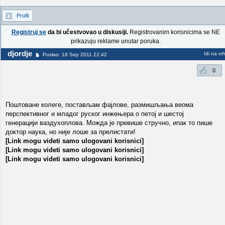
Profil
Registruj se
da bi učestvovao u diskusiji.
Registrovanim korisnicima se NE
prikazuju reklame unutar poruka.
djordje
Idi na vr
Poslao: 18 Sep 2011 22:42
0
Поштоване колеге, постављам фајлове, размишљања веома
перспективног и младог руског инжењера о петој и шестој
генерацији ваздухоплова. Можда је превише стручно, ипак то пише
доктор наука, но није лоше за прелистати!
[Link mogu videti samo ulogovani korisnici]
[Link mogu videti samo ulogovani korisnici]
[Link mogu videti samo ulogovani korisnici]