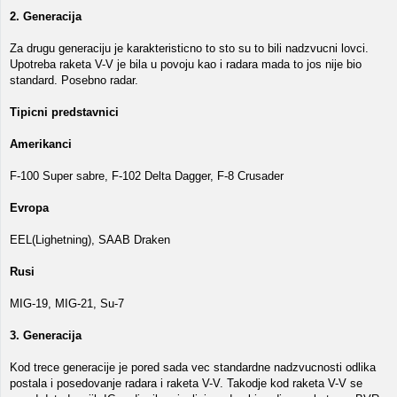
2. Generacija
Za drugu generaciju je karakteristicno to sto su to bili nadzvucni lovci.
Upotreba raketa V-V je bila u povoju kao i radara mada to jos nije bio
standard. Posebno radar.
Tipicni predstavnici
Amerikanci
F-100 Super sabre, F-102 Delta Dagger, F-8 Crusader
Evropa
EEL(Lighetning), SAAB Draken
Rusi
MIG-19, MIG-21, Su-7
3. Generacija
Kod trece generacije je pored sada vec standardne nadzvucnosti odlika
postala i posedovanje radara i raketa V-V. Takodje kod raketa V-V se