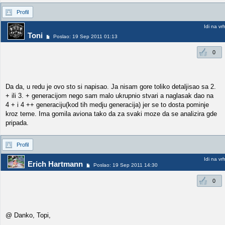
Profil
Idi na vr
Toni
Poslao: 19 Sep 2011 01:13
0
Da da, u redu je ovo sto si napisao. Ja nisam gore toliko detaljisao sa 2.
+ ili 3. + generacijom nego sam malo ukrupnio stvari a naglasak dao na
4 + i 4 ++ generaciju(kod tih medju generacija) jer se to dosta pominje
kroz teme. Ima gomila aviona tako da za svaki moze da se analizira gde
pripada.
Profil
Idi na vr
Erich Hartmann
Poslao: 19 Sep 2011 14:30
0
@ Danko, Topi,