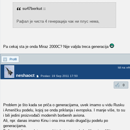
su47berkut ::
Рафал је чиста 4 генерација чак ни плус нема,
Pa cekaj sta je onda Miraz 2000C? Nije valjda treca generacija
Profil
Idi na vr
neshaoct
Poslao: 19 Sep 2011 17:50
0
Problem je što kada se priča o generacijama, uvek imamo u vidu Rusku
i Američku podelu, kojoj se onda priklanja i evropska. I manje više, to su
i bili jedini proizvođači modernih borbenih aviona.
Ali, npr. danas imamo Kinu i ona ima malo drugačiju podelu po
generacijama.