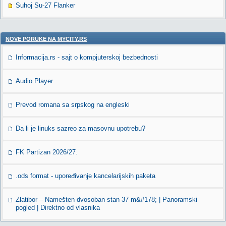
Suhoj Su-27 Flanker
NOVE PORUKE NA MYCITY.RS
Informacija.rs - sajt o kompjuterskoj bezbednosti
Audio Player
Prevod romana sa srpskog na engleski
Da li je linuks sazreo za masovnu upotrebu?
FK Partizan 2026/27.
.ods format - upoređivanje kancelarijskih paketa
Zlatibor – Namešten dvosoban stan 37 m&#178; | Panoramski
pogled | Direktno od vlasnika