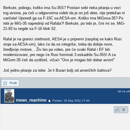
Berkute, pobogu, koliko ima Su-35S? Postavi sebi neka pitanja u vezi
tog aviona, pa ćeš u odgovorima videti da je on još dete, nije preležao ni
varičele! Uporedi ga sa F-15C sa AESA-om. Koliko ima MiGova-35? Po
tebi je MiG-35 napredniji od Rafala?! Berkute, po tebi je, čini mi se, MiG-
21-93 tu negde sa F-16 blok 52.
Rafal je na granici steltnosti, AESA je u pripremi (raspitaj se kako Rusi
stoje sa AESA-om), lako će da se integriše, treba da dobije nove,
štedljivije motore... Živ bio pa video, pre će svaki Rafal i EF biti
modernizovani, pre nego će Rusi formirati 3 eskadrile Su-35S! A za
MiGom-35 ćeš da uzdišeš, vičući "Ovo je mogao biti dobar avion!"
Još jedno pitanje za tebe: Je li Buran bolji od američkih šatlova?
Profil
Idi na vr
mean_machine
Poslao: 19 Sep 2011 17:44
0