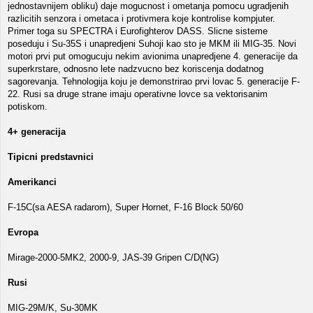
jednostavnijem obliku) daje mogucnost i ometanja pomocu ugradjenih
razlicitih senzora i ometaca i protivmera koje kontrolise kompjuter.
Primer toga su SPECTRA i Eurofighterov DASS. Slicne sisteme
poseduju i Su-35S i unapredjeni Suhoji kao sto je MKM ili MIG-35. Novi
motori prvi put omogucuju nekim avionima unapredjene 4. generacije da
superkrstare, odnosno lete nadzvucno bez koriscenja dodatnog
sagorevanja. Tehnologija koju je demonstrirao prvi lovac 5. generacije F-
22. Rusi sa druge strane imaju operativne lovce sa vektorisanim
potiskom.
4+ generacija
Tipicni predstavnici
Amerikanci
F-15C(sa AESA radarom), Super Hornet, F-16 Block 50/60
Evropa
Mirage-2000-5MK2, 2000-9, JAS-39 Gripen C/D(NG)
Rusi
MIG-29M/K, Su-30MK