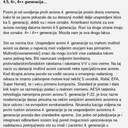
4.5, 4+, 4++ generacija…
Posto je od uvodjenja prvih aviona 4. generacije proslo dosta vremena,
kako bi se jasno pokazalo da su danasnji modeli dalje unapredjeni blize
ka 5. generaciji, dobili su i nove oznake. Amerikanci koriste za sve
avione novijeg datuma termin 4.5 generacija. Rusi sa druge strane imaju
dve oznake. 4+ i 4++ generacija. Mozda nam je ova druga laksa.
Sto se novina tice. Unapredjeni avioni 4. generacije su mahom multirol
avioni sa danas u najvecoj meri vodjenim oruzjem kao primarnim.
Multirol(visenamenski) znaci da mogu izvrsiti vise zadataka tokom
samo jednog leta. Biti naoruzani vodjenim bombama,
protivradarskim/brodskim raketama i raketama V-V u isto vreme. Na taj
nacin su danasnji multirol avioni zamenili neke specijalizovane avione.
Kod dizajna aviona pocelo se voditi racuna o smanjenju radarskog
odraza te imamo zaklonjene motore kod nekih( S uvodnik, Rafal, EFA,
Super Hornet), te i vecu primenu kompozita. Standard je postao i data
link kojim se razmenjuju podaci u realnom vremenu. AESA radarska
tehnologija namenjena prvom avionu 5. generacije F-22, je kroz razne
modernizacije danas prisutna na nekim serijskim americkim avionima a
bice uskoro i na evropskim evrokanardima. Nisanska kaciga vidjena na
prvim ruskim avionima 4. generacije je na unapredjenim avionima 4.
generacije postala deo standardne opreme. Jos jedno od poboljsanja je i
integrisani odbranbeni sistem koji pored mogucnosti upozoravanja na
nadolazecu pretnju(nesto sto su imali i zacetnici 4. generacije u