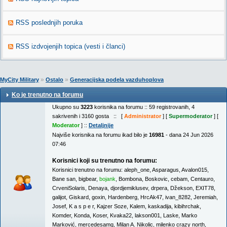
RSS poslednjih poruka
RSS izdvojenjih topica (vesti i članci)
»
»
MyCity Military
Ostalo
Generacijska podela vazduhoplova
Ko je trenutno na forumu
Ukupno su
3223
korisnika na forumu :: 59 registrovanih, 4
sakrivenih i 3160 gosta :: [
Administrator
] [
Supermoderator
] [
Moderator
] ::
Detaljnije
Najviše korisnika na forumu ikad bilo je
16981
- dana 24 Jun 2026
07:46
Korisnici koji su trenutno na forumu:
Korisnici trenutno na forumu:
aleph_one
,
Asparagus
,
Avalon015
,
Bane san
,
bigbear
,
bojank
,
Bombona
,
Boskovic
,
cebam
,
Centauro
,
CrveniSolaris
,
Denaya
,
djordjemiklusev
,
drpera
,
Džekson
,
EXIT78
,
galijot
,
Giskard
,
goxin
,
Hardenberg
,
HrcAk47
,
ivan_8282
,
Jeremiah
,
Josef
,
K a s p e r
,
Kajzer Soze
,
Kalem
,
kaskadija
,
kibihrchak
,
Komder
,
Konda
,
Koser
,
Kvaka22
,
lakson001
,
Laske
,
Marko
Marković
,
mercedesamg
,
Milan A. Nikolic
,
milenko crazy north
,