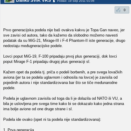
Danko SVIK VRS
Poslao: 19 Sep 2011 01:06
0
Prvo generacijska podela nije baš ovakva kakvu je Topa Gan naveo, jer
sve zavisi od autora, tako da kažemo da slobodno možemo navesti
podatak da su MiG-21, Mirage-III i F-4 Phantom-II iste generacije, drugo
nedostaju međugneracijske podele.
Lovci poput MiG-19, F-100 pripadaju prvoj plus generaciji, dok lovci
poput Mirage F-1 pripadaju drugoj plus generaciji sl.
Kažem opet da podela tj. priča o podeli borbenih, a pre svega lovačkih
aviona (jer ta se podela uglavnom i odnosila na lovce) je zavisila od
pojedinih autora i nije standardizovana bar što se tiče međunarodne
podele.
Podela je uglavnom zavisila od toga da li je dolazila od NATO ili VU, a
bila je uslovljena pre svega time kako bi se dokazalo kako jedna strana
ima bolje avione od one druge strane i sl.
Podela ide ovako (opet ni ta podela nije standardizovana):
1. Prva generacija.