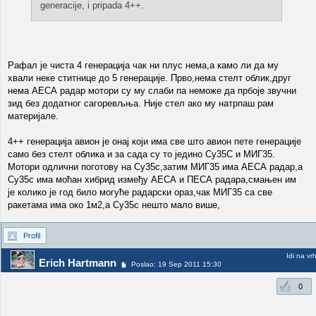
generacije, i pripada 4++.
Рафал је чиста 4 генерација чак ни плус нема,а камо ли да му
хвали неке ститнице до 5 генерације. Прво,нема стелт облик,друг
нема АЕСА радар мотори су му слаби па неможе да прбоје звучни
зид без додатног сагоревљња. Није стел ако му натрпаш рам
материјале.
4++ генерација авион је онај који има све што авион пете генерације
само без стелт облика и за сада су то једино Су35С и МИГ35.
Мотори одлични поготову на Су35с,затим МИГ35 има АЕСА радар,а
Су35с има моћан хибрид између АЕСА и ПЕСА радара,смањен им
је колико је год било могуће радарски ораз,чак МИГ35 са све
ракетама има око 1м2,а Су35с нешто мало више,
Profil
Idi na vr
Erich Hartmann
Poslao: 19 Sep 2011 15:30
0