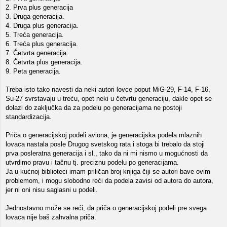
2. Prva plus generacija
3. Druga generacija.
4. Druga plus generacija.
5. Treća generacija.
6. Treća plus generacija.
7. Četvrta generacija.
8. Četvrta plus generacija.
9. Peta generacija.
Treba isto tako navesti da neki autori lovce poput MiG-29, F-14, F-16,
Su-27 svrstavaju u treću, opet neki u četvrtu generaciju, dakle opet se
dolazi do zaključka da za podelu po generacijama ne postoji
standardizacija.
Priča o generacijskoj podeli aviona, je generacijska podela mlaznih
lovaca nastala posle Drugog svetskog rata i stoga bi trebalo da stoji
prva posleratna generacija i sl., tako da ni mi nismo u mogućnosti da
utvrdimo pravu i tačnu tj. preciznu podelu po generacijama.
Ja u kućnoj biblioteci imam priličan broj knjiga čiji se autori bave ovim
problemom, i mogu slobodno reći da podela zavisi od autora do autora,
jer ni oni nisu saglasni u podeli.
Jednostavno može se reći, da priča o generacijskoj podeli pre svega
lovaca nije baš zahvalna priča.