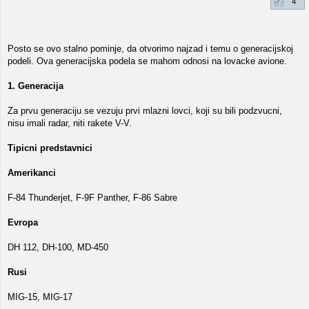
4
Posto se ovo stalno pominje, da otvorimo najzad i temu o generacijskoj
podeli. Ova generacijska podela se mahom odnosi na lovacke avione.
1. Generacija
Za prvu generaciju se vezuju prvi mlazni lovci, koji su bili podzvucni,
nisu imali radar, niti rakete V-V.
Tipicni predstavnici
Amerikanci
F-84 Thunderjet, F-9F Panther, F-86 Sabre
Evropa
DH 112, DH-100, MD-450
Rusi
MIG-15, MIG-17