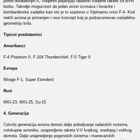
pored dotadasnjih IC vodjenih pojavljuju radarski vodjene rakete za BVR
borbu. Takodje mogucnost da jedan avion izvrsava i lovacke i
bombarderske zadatke kao sto je to uspesno u Vijetnamu vrsio F-4. Kod
nekih aviona je primenjen i novi koncept koji je podrazumevao varijabilnu
geometriju krila.
Tipicni predstavnici
Amerikanci
F-4 Phantom II, F-104 Thunderchief, F-5 Tiger II
Evropa
Mirage F-1, Super Etenderd
Rusi
MIG-23, MIG-25, Su-15
4. Generacija
Cetvrta generacija aviona donosi dalje poboljsanje radarskih sistema,
celokupne avionike, unapredjene raketa V-V kratkog, srednjeg i velikog
dometa. Dalje unapredjenje pogonskih sistema i manevarskih