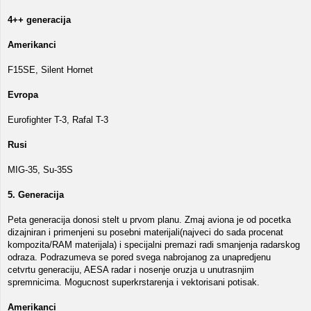
4++ generacija
Amerikanci
F15SE, Silent Hornet
Evropa
Eurofighter T-3, Rafal T-3
Rusi
MIG-35, Su-35S
5. Generacija
Peta generacija donosi stelt u prvom planu. Zmaj aviona je od pocetka
dizajniran i primenjeni su posebni materijali(najveci do sada procenat
kompozita/RAM materijala) i specijalni premazi radi smanjenja radarskog
odraza. Podrazumeva se pored svega nabrojanog za unapredjenu
cetvrtu generaciju, AESA radar i nosenje oruzja u unutrasnjim
spremnicima. Mogucnost superkrstarenja i vektorisani potisak.
Amerikanci