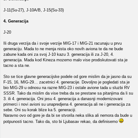
J-11(Su-27), J-10A/B, J-15(Su-33)
4. Generacija
J-20
Ili druga verzija da i svoje verzije MIG-17 i MIG-21 racunaju u prvu
generaciju. Mada to ne menja nista oko novih aviona te da ne bude
zabune kada oni za svoj J-10 kazu 3. generacija ili za J-20, 4.
generacija. Mada kod Kineza mozemo malo vise prodiskutovati sta je
tacno a sta ne.
Sto se tice glavne generacijske podele od gore mislim da je jasno da su
F-15, 16, MIG-29… zacetnici 4. generacije. Dovoljno je pogledati sta je
bio MIG-29 u odnosu na razne MIG-23 i ostale avione tada u sluzbi RV
SSSR. Tako da mislim da vise treba da se prestane sa pitanjima da li su
3. ili 4. generacija. Oni jesu 4. generacija a danasnji modernizovani
primerci i novi avioni su unapredjena 4. generacija ali ne i generacija za
sebe. Oni su korak blize ka 5. generaciji.
Naravno ovo od gore je da bi se stvorila neka slika ali nemora da bude u
potpunosti tacno. Tako da, sto bi Ljubasav rekao, da definisemo