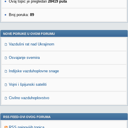
Ovaj topic je pregledan
28419 puta
Broj poruka:
89
NOVE PORUKE U OVOM FORUMU
Vazdušni rat nad Ukrajinom
Osvajanje svemira
Indijske vazduhoplovne snage
Vojni i špijunski sateliti
Civilno vazduhoplovstvo
RSS FEED-OVI OVOG FORUMA
RSS najnovijih topica