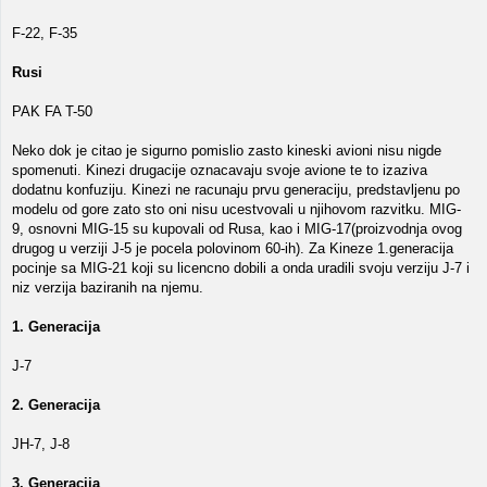
F-22, F-35
Rusi
PAK FA T-50
Neko dok je citao je sigurno pomislio zasto kineski avioni nisu nigde
spomenuti. Kinezi drugacije oznacavaju svoje avione te to izaziva
dodatnu konfuziju. Kinezi ne racunaju prvu generaciju, predstavljenu po
modelu od gore zato sto oni nisu ucestvovali u njihovom razvitku. MIG-
9, osnovni MIG-15 su kupovali od Rusa, kao i MIG-17(proizvodnja ovog
drugog u verziji J-5 je pocela polovinom 60-ih). Za Kineze 1.generacija
pocinje sa MIG-21 koji su licencno dobili a onda uradili svoju verziju J-7 i
niz verzija baziranih na njemu.
1. Generacija
J-7
2. Generacija
JH-7, J-8
3. Generacija