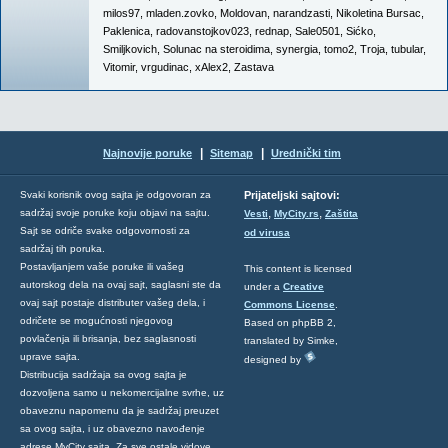
milos97
,
mladen.zovko
,
Moldovan
,
narandzasti
,
Nikoletina Bursac
,
Paklenica
,
radovanstojkov023
,
rednap
,
Sale0501
,
Sićko
,
Smiljkovich
,
Solunac na steroidima
,
synergia
,
tomo2
,
Troja
,
tubular
,
Vitomir
,
vrgudinac
,
xAlex2
,
Zastava
|
|
Najnovije poruke
Sitemap
Urednički tim
Svaki korisnik ovog sajta je odgovoran za
Prijateljski sajtovi:
,
,
sadržaj svoje poruke koju objavi na sajtu.
Vesti
MyCity.rs
Zaštita
Sajt se odriče svake odgovornosti za
od virusa
sadržaj tih poruka.
Postavljanjem vaše poruke ili vašeg
This content is licensed
autorskog dela na ovaj sajt, saglasni ste da
under a
Creative
ovaj sajt postaje distributer vašeg dela, i
Commons License
.
odričete se mogućnosti njegovog
Based on phpBB 2,
povlačenja ili brisanja, bez saglasnosti
translated by Simke,
uprave sajta.
designed by
Distribucija sadržaja sa ovog sajta je
dozvoljena samo u nekomercijalne svrhe, uz
obaveznu napomenu da je sadržaj preuzet
sa ovog sajta, i uz obavezno navođenje
adrese MyCity sajta. Za sve ostale vidove