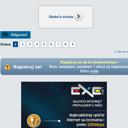
Sledeća strana
Odgovori
Strana:
1
2
3
4
5
6
7
8
9
Idi na v