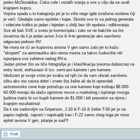
preko McDonaldsa, Coka cole i ostalih sranja a sve u cilju da se uvali
krajnjem kupcu.
Vojska spada u tu kategoriju jer je tu više nego igde izražena osobina čiji
je veći. Gledajte samo epolete i kape. Skinite sve to sa jednog generala
i videćete koliko je jadan i bijedan u zbilji bez tih epoleta i odlikovanja.
Sve ali baš SVE u svetu je komercijala i zato se ne bakćite sa tim
stvarima da li je jedan avion 3-će ili 4-te generacije ako savršeno
odgovara jednom RV.
Ne mora se ići an kupovinu aviona V gen samo zato jer to kažu
"eksperti" za aeronautiku ako nema mesta za takvo čudovište niti
ispunjava sve zahteve našeg RV-a.
Jedan primer što se tiče fotografije je i klasifikacija (veoma dubiozna) na
entry level, enthusiast ili tzv. semi-pro kamere i pro kamere.
Idiotizam je svoje vrste jer svaka od njih će da vam uhvati savršenu
sliku ako ste zaista dobri i znate šta želite ali da bi opravdali
astronomske cene koje potražuju za one kamere koje koštaju $8.000-
60.000 moraju da ulažu ogromne novce u marketing i ispiranje mozga
ljudima inaće bi svi kupili kamere do $1.000 i bili presretni sa njima i
krajnjim rezultatima!
Da li ste zadovoljni sa Gripenom, J-10 ili F-16 ili želite T-50 jer je na
papiru najbolji, najveći i najskuplji kao i F-22 samo zbog toga jer nose
epitet aviona V gen, pitanje je sad?!
Profil