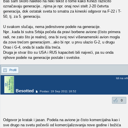
Baš sam skoro naleteo na neki tekst o tome kako Kinezi različito
označavaju generacije...njima je npr. onaj novi stelt J-20 četvrta
generacija, dok ostatak sveta to smatra za kineski odgovor na F-22 i T-
50, tj. za 5. generaciju.
U svakom slučaju, nema jedinstvene podele na generacije.
Npr...kada bi sutra Srbija počela da pravi borbene avione (čisto primera
radi, ne zato što je realno), ona bi svoj novi višenamenski avion mogla
da zove trećom generacijom...ako bi npr. u prvu ulazio G-2, u drugu
Orao i G-4, onda bi sada išla treća.
Druga je stvar što su USA i RUS kapaciteti bili najveći, pa su onda
njihove podele na generacije postale i svetske.
Profil
Idi na vr
Besotted
Poslao: 19 Sep 2011 18:52
0
Odgovor je kratak i jasan. Podela na avione je čisto komercijalna kao i
sve drugo na svetu počevši od komercijalizovanja nove godine i božića