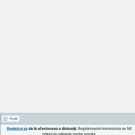
Profil
Registruj se
da bi učestvovao u diskusiji.
Registrovanim korisnicima se NE
prikazuju reklame unutar poruka.