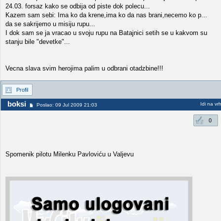
24.03. forsaz kako se odbija od piste dok polecu...
Kazem sam sebi: Ima ko da krene,ima ko da nas brani,necemo ko p...
da se sakrijemo u misiju rupu...
I dok sam se ja vracao u svoju rupu na Batajnici setih se u kakvom su
stanju bile "devetke"...
Vecna slava svim herojima palim u odbrani otadzbine!!!
Profil
boksi
Idi na vr
Poslao: 09 Jul 2009 21:03
0
Spomenik pilotu Milenku Pavloviću u Valjevu