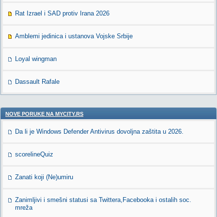
Rat Izrael i SAD protiv Irana 2026
Amblemi jedinica i ustanova Vojske Srbije
Loyal wingman
Dassault Rafale
NOVE PORUKE NA MYCITY.RS
Da li je Windows Defender Antivirus dovoljna zaštita u 2026.
scorelineQuiz
Zanati koji (Ne)umiru
Zanimljivi i smešni statusi sa Twittera,Facebooka i ostalih soc.
mreža