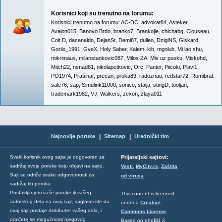
Korisnici koji su trenutno na forumu:
Korisnici trenutno na forumu:
AC-DC
,
advokat84
,
Asteker
,
Avalon015
,
Banovo Brdo
,
branko7
,
Brankojle
,
chichabg
,
Clouseau
,
Colt D
,
dacanaldo
,
DejanSt
,
Demi87
,
dulleo
,
DzigiNS
,
Giskard
,
Gorilo_1991
,
GveX
,
Holy Saber
,
Kalem
,
kib
,
mgolub
,
Mi lao shu
,
mikrimaus
,
milanstankovic087
,
Milos ZA
,
Mis uz pusku
,
Miskohd
,
Mitch22
,
nenad81
,
nikolapetkovic
,
Orc
,
Panter
,
Piicoki
,
Plavi1
,
PO1974
,
Prašinar
,
precan
,
proka89
,
radoznao
,
redstar72
,
Romibrat
,
sale76
,
sap
,
Simulink11000
,
sonico
,
stalja
,
stingD
,
tooljan
,
trademark1982
,
VJ
,
Walkers
,
zexon
,
zlaya011
|
|
Najnovije poruke
Sitemap
Urednički tim
Svaki korisnik ovog sajta je odgovoran za
Prijateljski sajtovi:
,
,
sadržaj svoje poruke koju objavi na sajtu.
Vesti
MyCity.rs
Zaštita
Sajt se odriče svake odgovornosti za
od virusa
sadržaj tih poruka.
Postavljanjem vaše poruke ili vašeg
This content is licensed
autorskog dela na ovaj sajt, saglasni ste da
under a
Creative
ovaj sajt postaje distributer vašeg dela, i
Commons License
.
odričete se mogućnosti njegovog
Based on phpBB 2,