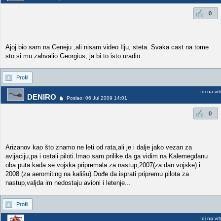
0
Ajoj bio sam na Ceneju ,ali nisam video Ilju, steta. Svaka cast na tome
sto si mu zahvalio Georgius, ja bi to isto uradio.
Profil
Idi na vr
DENIRO
Poslao: 06 Jul 2009 14:01
0
Arizanov kao što znamo ne leti od rata,ali je i dalje jako vezan za
avijaciju,pa i ostali piloti.Imao sam prilike da ga vidim na Kalemegdanu
oba puta kada se vojska pripremala za nastup,2007(za dan vojske) i
2008 (za aeromiting na kališu).Dođe da isprati pripremu pilota za
nastup,valjda im nedostaju avioni i letenje...
Profil
Idi na vr