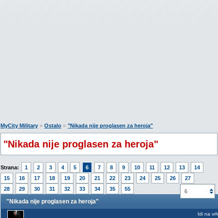
»
»
MyCity Military
Ostalo
"Nikada nije proglasen za heroja"
"Nikada nije proglasen za heroja"
Strana:
1
2
3
4
5
6
7
8
9
10
11
12
13
14
15
16
17
18
19
20
21
22
23
24
25
26
27
28
29
30
31
32
33
34
35
55
6
"Nikada nije proglasen za heroja"
Idi na vr