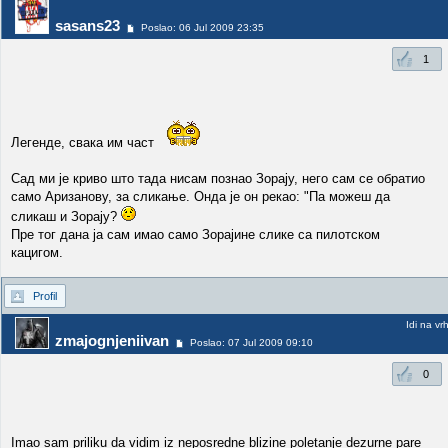
sasans23
Poslao: 06 Jul 2009 23:35
1
Легенде, свака им част
Сад ми је криво што тада нисам познао Зорају, него сам се обратио
само Аризанову, за сликање. Онда је он рекао: "Па можеш да
сликаш и Зорају?
Пре тог дана ја сам имао само Зорајине слике са пилотском
кацигом.
Profil
Idi na vr
zmajognjeniivan
Poslao: 07 Jul 2009 09:10
0
Imao sam priliku da vidim iz neposredne blizine poletanje dezurne pare