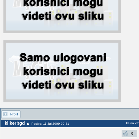
Profil
klikerbgd
Idi na vr
Poslao: 11 Jul 2009 00:41
0