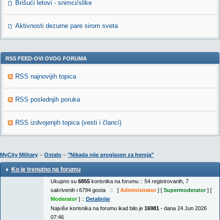
Brišući letovi - snimci/slike
Aktivnosti dezurne pare sirom sveta
RSS FEED-OVI OVOG FORUMA
RSS najnovijih topica
RSS poslednjih poruka
RSS izdvojenjih topica (vesti i članci)
»
»
MyCity Military
Ostalo
"Nikada nije proglasen za heroja"
Ko je trenutno na forumu
Ukupno su
6855
korisnika na forumu :: 54 registrovanih, 7
sakrivenih i 6794 gosta :: [
Administrator
] [
Supermoderator
] [
Moderator
] ::
Detaljnije
Najviše korisnika na forumu ikad bilo je
16981
- dana 24 Jun 2026
07:46