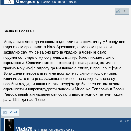
Georgius
Poslao: 06 Jul 2009 05:40
1
Вечна им слава !
Можда није лепо да износим овде, али на аеромитингу у Ченеју ове
године сам срео пилота Иљу Аризанова, само сам пришао и
захвалио сам му се за оно што је урадио, а човек је само
поруменео, видело му се у очима да није било никакве лажне
скромности. Сликали смо се његовим фотоапаратом, затим је
тражио моју имејл адресу да ми пошаље слику, и прошло је једно
10-ак дана и веровали или не послао је ту слику и још се човек
извинио зато што је са закашњењем послао слику. Стварно су
посебни људи, ти наши пилоти, верујем да би се са истом дозом
скромности и широкогрудости понели и Миленко Павловић и Зоран
Радосаљевић а и наравно сви остали пилоти који су летели током
рата 1999 да нас бране.
Profil
Idi na vr
Vlada78
Poslao: 06 Jul 2009 09:59