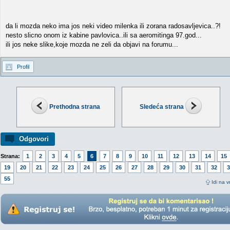
da li mozda neko ima jos neki video milenka ili zorana radosavljevica..?!
nesto slicno onom iz kabine pavlovica..ili sa aeromitinga 97.god...
ili jos neke slike,koje mozda ne zeli da objavi na forumu...
Profil
Prethodna strana
Sledeća strana
Odgovori
Strana:
1
2
3
4
5
6
7
8
9
10
11
12
13
14
15
19
20
21
22
23
24
25
26
27
28
29
30
31
32
3
55
Idi na v