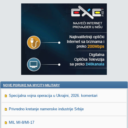
NOVE PORUKE NA MYCITY-MILITARY
Specijalna vojna operacija u Ukrajini, 2026. komentari
Privredno kretanje namenske industrije Srbije
MIL MI-8/MI-17