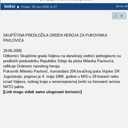
boksi
Idi na vr
Poslao: 30 Jun 2009 11:07
0
SKUPŠTINA PREDLOŽILA ORDEN HEROJA ZA PUKOVNIKA
PAVLOVIĆA
29-06-2009.
Odbornici Skupštine grada Valjeva na današnjoj sednici jednoglasno su
predložili predsedniku Republike Srbije da pilota Milenka Pavlovića
odlikuje Ordenom narodnog heroja.
Pukovnik Milenko Pavlović, komandant 204.lovačkog puka Vojske SR
Jugoslavije, poginuo je 4. maja 1999. godine u MIG-u 29 braneći nebo
iznad Valjeva, rodnog kraja u neravnopravnoj borbi sa šesnaest aviona
NATO pakta.
[Link mogu videti samo ulogovani korisnici]