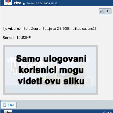
zixo
Poslao: 06 Jul 2009 18:27
2
Iljo Arizanov i Boro Zoraja, Batajnica 2.8.2008., slikao sasans23.
Sta reci - LJUDINE
Profil
Idi na vr